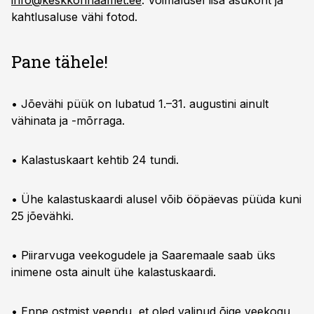
info@keskkonnaamet.ee
. Võimalusel lisa asukoht ja
kahtlusaluse vähi fotod.
Pane tähele!
• Jõevähi püük on lubatud 1.–31. augustini ainult
vähinata ja -mõrraga.
• Kalastuskaart kehtib 24 tundi.
• Ühe kalastuskaardi alusel võib ööpäevas püüda kuni
25 jõevähki.
• Piirarvuga veekogudele ja Saaremaale saab üks
inimene osta ainult ühe kalastuskaardi.
• Enne ostmist veendu, et oled valinud õige veekogu,