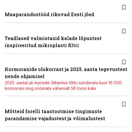
Maaparandustööd rikuvad Eesti jõed
Teadlased valmistasid kalade lõpustest
inspireeritud mikroplasti filtri
Kormoranide olukorrast ja 2025. aasta tegevustest
nende ohjamisel
2025. aastal jäi munade õlitamise tõttu sündimata kuni 16 000
kormorani ning söömata vähemalt 56 tonni kala
Mõtteid forelli taastootmise tingimuste
parandamise vajadustest ja võimalustest