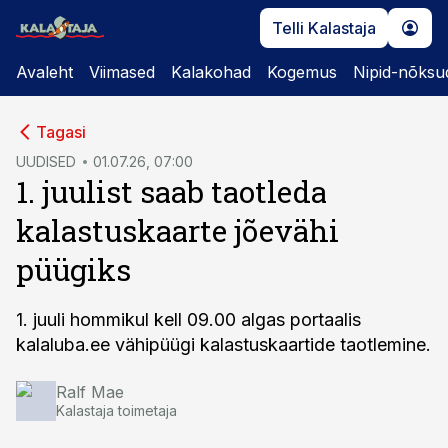
Telli Kalastaja
Avaleht
Viimased
Kalakohad
Kogemus
Nipid-nõksu
cebook
cebook
Tagasi
Twitter)
Twitter)
UUDISED
01.07.26, 07:00
1. juulist saab taotleda
kedIn
kedIn
kalastuskaarte jõevähi
ail
ail
püügiks
k
k
1. juuli hommikul kell 09.00 algas portaalis
kalaluba.ee vähipüügi kalastuskaartide taotlemine.
Ralf Mae
Kalastaja toimetaja