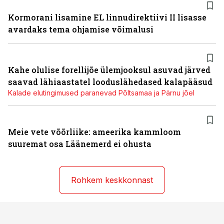
Kormorani lisamine EL linnudirektiivi II lisasse
avardaks tema ohjamise võimalusi
Kahe olulise forellijõe ülemjooksul asuvad järved
saavad lähiaastatel looduslähedased kalapääsud
Kalade elutingimused paranevad Põltsamaa ja Pärnu jõel
Meie vete võõrliike: ameerika kammloom
suuremat osa Läänemerd ei ohusta
Rohkem keskkonnast