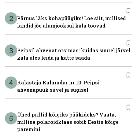
2
Pärnus läks kohapüügiks! Loe siit, millised
landid jõe alamjooksul kala toovad
3
Peipsil ahvenat otsimas: kuidas suurel järvel
kala üles leida ja kätte saada
4
Kalastaja Kalaradar nr 10: Peipsi
ahvenapüük suvel ja sügisel
Ühed prillid kõigiks püükideks? Vaata,
5
milline polaroidklaas sobib Eestis kõige
paremini