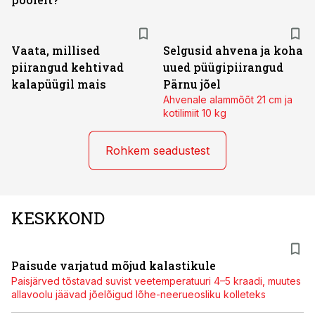
Vaata, millised
Selgusid ahvena ja koha
piirangud kehtivad
uued püügipiirangud
kalapüügil mais
Pärnu jõel
Ahvenale alammõõt 21 cm ja
kotilimiit 10 kg
Rohkem seadustest
KESKKOND
Paisude varjatud mõjud kalastikule
Paisjärved tõstavad suvist veetemperatuuri 4–5 kraadi, muutes
allavoolu jäävad jõelõigud lõhe-neerueosliku kolleteks