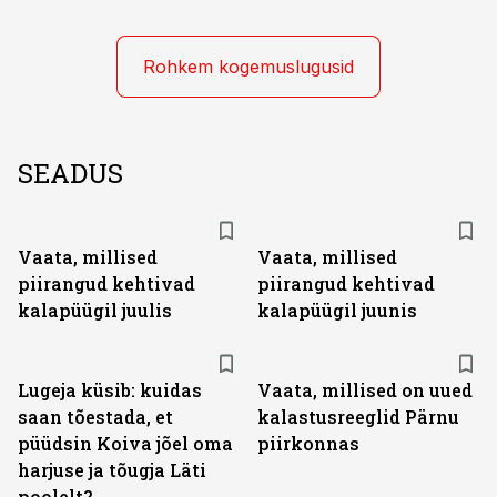
Rohkem kogemuslugusid
SEADUS
Vaata, millised
Vaata, millised
piirangud kehtivad
piirangud kehtivad
kalapüügil juulis
kalapüügil juunis
Lugeja küsib: kuidas
Vaata, millised on uued
saan tõestada, et
kalastusreeglid Pärnu
püüdsin Koiva jõel oma
piirkonnas
harjuse ja tõugja Läti
poolelt?