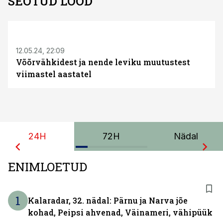
SEOTUD LOOD
12.05.24, 22:09
Võõrvähkidest ja nende leviku muutustest
viimastel aastatel
24H
72H
Nädal
ENIMLOETUD
1
Kalaradar, 32. nädal: Pärnu ja Narva jõe
kohad, Peipsi ahvenad, Väinameri, vähipüük