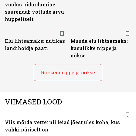
voolus pidurdamine
suurendab võttude arvu
hüppeliselt
Elu lihtsamaks: nutikas
Muuda elu lihtsamaks:
landihoidja paati
kasulikke nippe ja
nõkse
Rohkem nippe ja nõkse
VIIMASED LOOD
Viis mõrda vette: nii leiad jõest üles koha, kus
vähki päriselt on