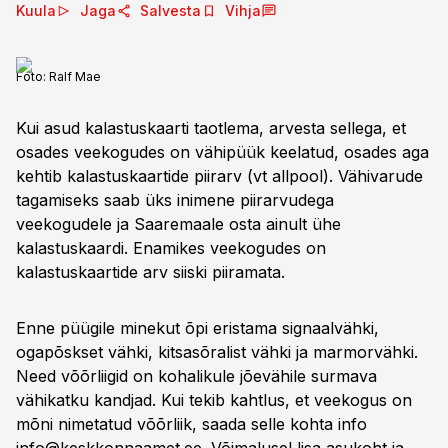
Kuula
Jaga
Salvesta
Vihja
Foto:
Ralf Mae
Kui asud kalastuskaarti taotlema, arvesta sellega, et
osades veekogudes on vähipüük keelatud, osades aga
kehtib kalastuskaartide piirarv (vt allpool). Vähivarude
tagamiseks saab üks inimene piirarvudega
veekogudele ja Saaremaale osta ainult ühe
kalastuskaardi. Enamikes veekogudes on
kalastuskaartide arv siiski piiramata.
Enne püügile minekut õpi eristama signaalvähki,
ogapõskset vähki, kitsasõralist vähki ja marmorvähki.
Need võõrliigid on kohalikule jõevähile surmava
vähikatku kandjad. Kui tekib kahtlus, et veekogus on
mõni nimetatud võõrliik, saada selle kohta info