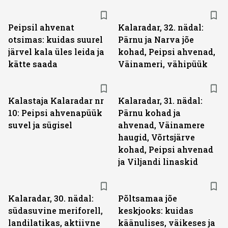
Peipsil ahvenat
Kalaradar, 32. nädal:
otsimas: kuidas suurel
Pärnu ja Narva jõe
järvel kala üles leida ja
kohad, Peipsi ahvenad,
kätte saada
Väinameri, vähipüük
Kalastaja Kalaradar nr
Kalaradar, 31. nädal:
10: Peipsi ahvenapüük
Pärnu kohad ja
suvel ja sügisel
ahvenad, Väinamere
haugid, Võrtsjärve
kohad, Peipsi ahvenad
ja Viljandi linaskid
Kalaradar, 30. nädal:
Põltsamaa jõe
südasuvine meriforell,
keskjooks: kuidas
landilatikas, aktiivne
käänulises, väikeses ja