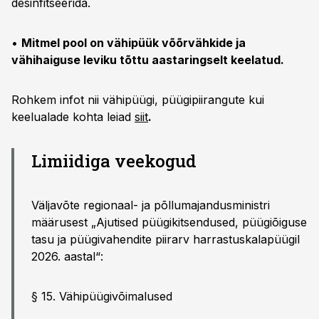
desinfitseerida.
•
Mitmel pool on vähipüük võõrvähkide ja
vähihaiguse leviku tõttu aastaringselt keelatud.
Rohkem infot nii vähipüügi, püügipiirangute kui
keelualade kohta leiad
siit
.
Limiidiga veekogud
Väljavõte regionaal- ja põllumajandusministri
määrusest „Ajutised püügikitsendused, püügiõiguse
tasu ja püügivahendite piirarv harrastuskalapüügil
2026. aastal“:
§ 15. Vähipüügivõimalused