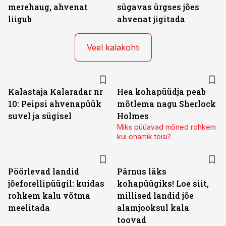
merehaug, ahvenat
sügavas ürgses jões
liigub
ahvenat jigitada
Veel kalakohti
Kalastaja Kalaradar nr
Hea kohapüüdja peab
10: Peipsi ahvenapüük
mõtlema nagu Sherlock
suvel ja sügisel
Holmes
Miks püüavad mõned rohkem
kui enamik teisi?
Pöörlevad landid
Pärnus läks
jõeforellipüügil: kuidas
kohapüügiks! Loe siit,
rohkem kalu võtma
millised landid jõe
meelitada
alamjooksul kala
toovad