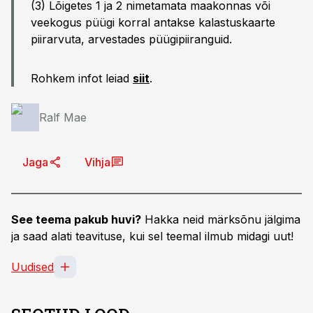
(3) Lõigetes 1 ja 2 nimetamata maakonnas või
veekogus püügi korral antakse kalastuskaarte
piirarvuta, arvestades püügipiiranguid.
Rohkem infot leiad
siit
.
Ralf Mae
Jaga
Vihja
See teema pakub huvi?
Hakka neid märksõnu jälgima
ja saad alati teavituse, kui sel teemal ilmub midagi uut!
Uudised