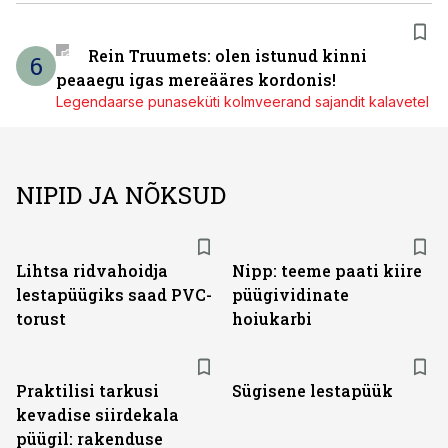
Rein Truumets: olen istunud kinni
6
peaaegu igas mereääres kordonis!
Legendaarse punaseküti kolmveerand sajandit kalavetel
NIPID JA NÕKSUD
Lihtsa ridvahoidja
Nipp: teeme paati kiire
lestapüügiks saad PVC-
püügividinate
torust
hoiukarbi
Praktilisi tarkusi
Sügisene lestapüük
kevadise siirdekala
püügil: rakenduse