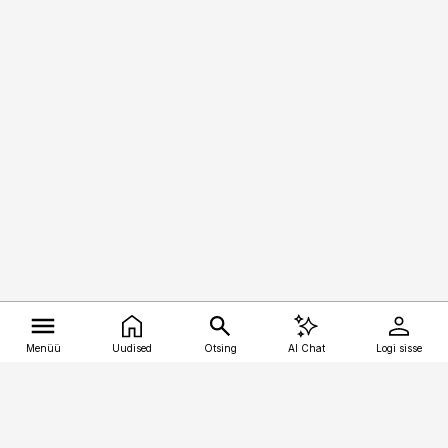
Menüü
Uudised
Otsing
AI Chat
Logi sisse
Vana-Lõuna 39/1, 19094 Tallinn