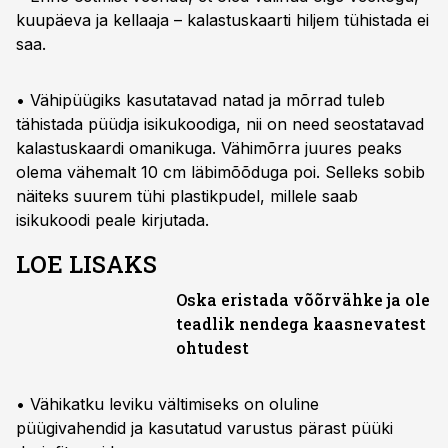
kuupäeva ja kellaaja – kalastuskaarti hiljem tühistada ei
saa.
• Vähipüügiks kasutatavad natad ja mõrrad tuleb
tähistada püüdja isikukoodiga, nii on need seostatavad
kalastuskaardi omanikuga. Vähimõrra juures peaks
olema vähemalt 10 cm läbimõõduga poi. Selleks sobib
näiteks suurem tühi plastikpudel, millele saab
isikukoodi peale kirjutada.
LOE LISAKS
Oska eristada võõrvähke ja ole
teadlik nendega kaasnevatest
ohtudest
• Vähikatku leviku vältimiseks on oluline
püügivahendid ja kasutatud varustus pärast püüki