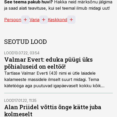
See teema pakub huvi?
Hakka neid märksõnu jälgima
ja saad alati teavituse, kui sel teemal ilmub midagi uut!
Persoon
Varia
Keskkond
SEOTUD LOOD
LOOD
13.07.22, 03:54
Valmar Evert: eduka püügi üks
põhialuseid on eeltöö!
Tartlase Valmar Everti (43) nimi ei ütle laiadele
kalameeste massidele ilmselt suurt midagi. Tema
kätetööga aga puutuvad igapäevaselt kokku kõik
harrastuskalastajad – tegemist on uue kalaluba.ee
portaali loomist juhtinud mehega, kes on juhtumisi ka
LOOD
17.01.22, 11:35
ise kõva kala- ja paadimees.
Alan Priidel võttis õnge kätte juba
kolmeselt