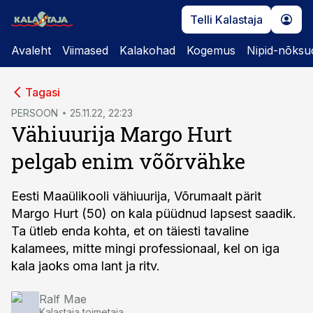
Telli Kalastaja
Avaleht
Viimased
Kalakohad
Kogemus
Nipid-nõksu
cebook
Tagasi
Twitter)
PERSOON
25.11.22, 22:23
Vähiuurija Margo Hurt
kedIn
pelgab enim võõrvähke
ail
k
Eesti Maaülikooli vähiuurija, Võrumaalt pärit
Margo Hurt (50) on kala püüdnud lapsest saadik.
Ta ütleb enda kohta, et on täiesti tavaline
kalamees, mitte mingi professionaal, kel on iga
kala jaoks oma lant ja ritv.
Ralf Mae
Kalastaja toimetaja