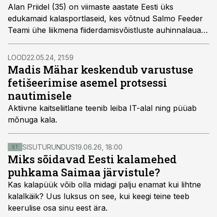
Alan Priidel (35) on viimaste aastate Eesti üks
edukamaid kalasportlaseid, kes võtnud Salmo Feeder
Teami ühe liikmena fiiderdamisvõistluste auhinnalaualt
peaaegu kõik, mis võtta annab ning osalenud ka kahel
kirbutamise MM-il.
LOOD
22.05.24, 21:59
Madis Mähar keskendub varustuse
fetišeerimise asemel protsessi
nautimisele
Aktiivne kaitseliitlane teenib leiba IT-alal ning püüab
mõnuga kala.
SISUTURUNDUS
19.06.26, 18:00
ST
Miks sõidavad Eesti kalamehed
puhkama Saimaa järvistule?
Kas kalapüük võib olla midagi palju enamat kui lihtne
kalalkäik? Uus luksus on see, kui keegi teine teeb
keerulise osa sinu eest ära.