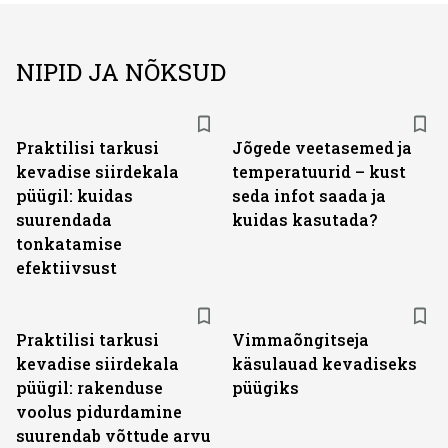
NIPID JA NÕKSUD
Praktilisi tarkusi
Jõgede veetasemed ja
kevadise siirdekala
temperatuurid – kust
püügil: kuidas
seda infot saada ja
suurendada
kuidas kasutada?
tonkatamise
efektiivsust
Praktilisi tarkusi
Vimmaõngitseja
kevadise siirdekala
käsulauad kevadiseks
püügil: rakenduse
püügiks
voolus pidurdamine
suurendab võttude arvu