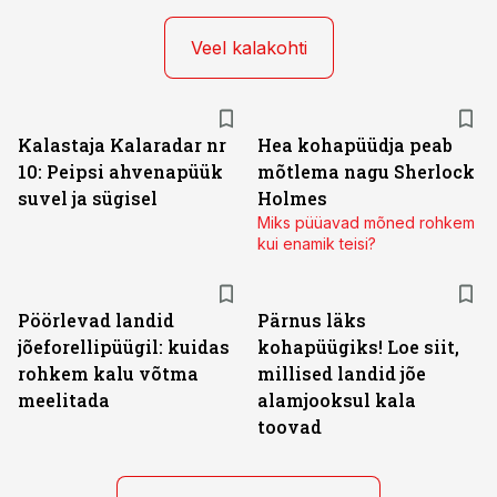
Veel kalakohti
Kalastaja Kalaradar nr
Hea kohapüüdja peab
10: Peipsi ahvenapüük
mõtlema nagu Sherlock
suvel ja sügisel
Holmes
Miks püüavad mõned rohkem
kui enamik teisi?
Pöörlevad landid
Pärnus läks
jõeforellipüügil: kuidas
kohapüügiks! Loe siit,
rohkem kalu võtma
millised landid jõe
meelitada
alamjooksul kala
toovad