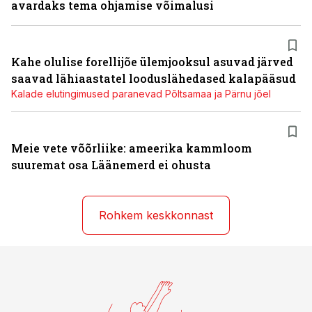
avardaks tema ohjamise võimalusi
Kahe olulise forellijõe ülemjooksul asuvad järved
saavad lähiaastatel looduslähedased kalapääsud
Kalade elutingimused paranevad Põltsamaa ja Pärnu jõel
Meie vete võõrliike: ameerika kammloom
suuremat osa Läänemerd ei ohusta
Rohkem keskkonnast