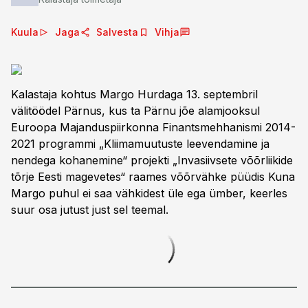
Kuula
Jaga
Salvesta
Vihja
Kalastaja kohtus Margo Hurdaga 13. septembril
välitöödel Pärnus, kus ta Pärnu jõe alamjooksul
Euroopa Majanduspiirkonna Finantsmehhanismi 2014-
2021 programmi „Kliimamuutuste leevendamine ja
nendega kohanemine“ projekti „Invasiivsete võõrliikide
tõrje Eesti magevetes“ raames võõrvähke püüdis Kuna
Margo puhul ei saa vähkidest üle ega ümber, keerles
suur osa jutust just sel teemal.