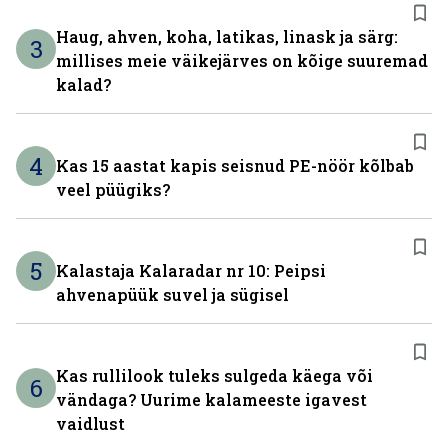
Haug, ahven, koha, latikas, linask ja särg:
3
millises meie väikejärves on kõige suuremad
kalad?
4
Kas 15 aastat kapis seisnud PE-nöör kõlbab
veel püügiks?
5
Kalastaja Kalaradar nr 10: Peipsi
ahvenapüük suvel ja sügisel
Kas rullilook tuleks sulgeda käega või
6
vändaga? Uurime kalameeste igavest
vaidlust