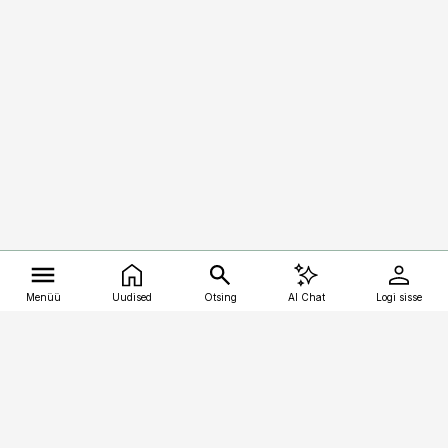
Menüü
Uudised
Otsing
AI Chat
Logi sisse
Vana-Lõuna 39/1, 19094 Tallinn
(+372) 667 0111
kalastaja@aripaev.ee