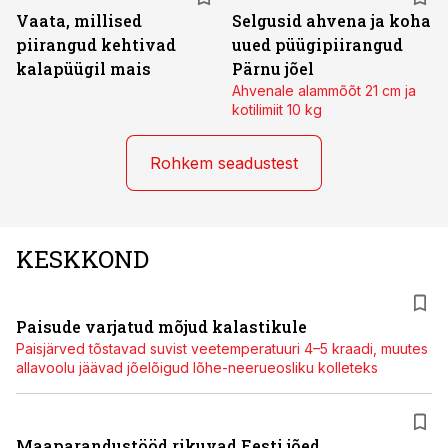
Vaata, millised
Selgusid ahvena ja koha
piirangud kehtivad
uued püügipiirangud
kalapüügil mais
Pärnu jõel
Ahvenale alammõõt 21 cm ja
kotilimiit 10 kg
Rohkem seadustest
KESKKOND
Paisude varjatud mõjud kalastikule
Paisjärved tõstavad suvist veetemperatuuri 4–5 kraadi, muutes
allavoolu jäävad jõelõigud lõhe-neerueosliku kolleteks
Maaparandustööd rikuvad Eesti jõed