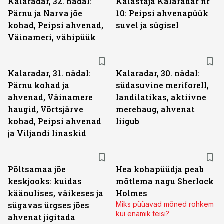
Kalaradar, 32. nädal:
Kalastaja Kalaradar nr
Pärnu ja Narva jõe
10: Peipsi ahvenapüük
kohad, Peipsi ahvenad,
suvel ja sügisel
Väinameri, vähipüük
Kalaradar, 31. nädal:
Kalaradar, 30. nädal:
Pärnu kohad ja
südasuvine meriforell,
ahvenad, Väinamere
landilatikas, aktiivne
haugid, Võrtsjärve
merehaug, ahvenat
kohad, Peipsi ahvenad
liigub
ja Viljandi linaskid
Põltsamaa jõe
Hea kohapüüdja peab
keskjooks: kuidas
mõtlema nagu Sherlock
käänulises, väikeses ja
Holmes
sügavas ürgses jões
Miks püüavad mõned rohkem
kui enamik teisi?
ahvenat jigitada