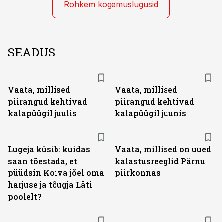
Rohkem kogemuslugusid
SEADUS
Vaata, millised
Vaata, millised
piirangud kehtivad
piirangud kehtivad
kalapüügil juulis
kalapüügil juunis
Lugeja küsib: kuidas
Vaata, millised on uued
saan tõestada, et
kalastusreeglid Pärnu
püüdsin Koiva jõel oma
piirkonnas
harjuse ja tõugja Läti
poolelt?