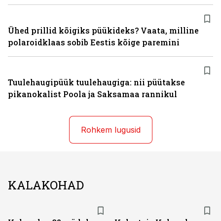
Ühed prillid kõigiks püükideks? Vaata, milline
polaroidklaas sobib Eestis kõige paremini
Tuulehaugipüük tuulehaugiga: nii püütakse
pikanokalist Poola ja Saksamaa rannikul
Rohkem lugusid
KALAKOHAD