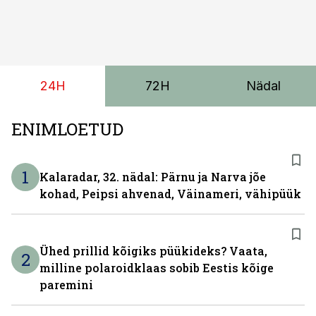
24H
72H
Nädal
ENIMLOETUD
1
Kalaradar, 32. nädal: Pärnu ja Narva jõe
kohad, Peipsi ahvenad, Väinameri, vähipüük
Ühed prillid kõigiks püükideks? Vaata,
2
milline polaroidklaas sobib Eestis kõige
paremini