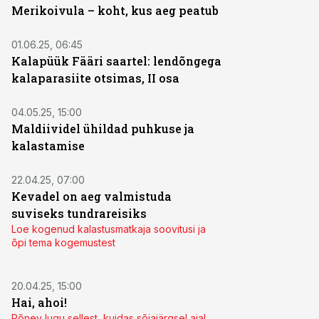
Merikoivula – koht, kus aeg peatub
01.06.25, 06:45
Kalapüük Fääri saartel: lendõngega
kalaparasiite otsimas, II osa
04.05.25, 15:00
Maldiividel ühildad puhkuse ja
kalastamise
22.04.25, 07:00
Kevadel on aeg valmistuda
suviseks tundrareisiks
Loe kogenud kalastusmatkaja soovitusi ja
õpi tema kogemustest
20.04.25, 15:00
Hai, ahoi!
Põnev lugu sellest, kuidas sõjajärgsel ajal