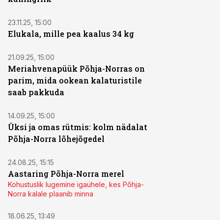
23.11.25, 15:00
Elukala, mille pea kaalus 34 kg
21.09.25, 15:00
Meriahvenapüük Põhja-Norras on
parim, mida ookean kalaturistile
saab pakkuda
14.09.25, 15:00
Üksi ja omas rütmis: kolm nädalat
Põhja-Norra lõhejõgedel
24.08.25, 15:15
Aastaring Põhja-Norra merel
Kohustuslik lugemine igaühele, kes Põhja-
Norra kalale plaanib minna
ST
18.06.25, 13:49