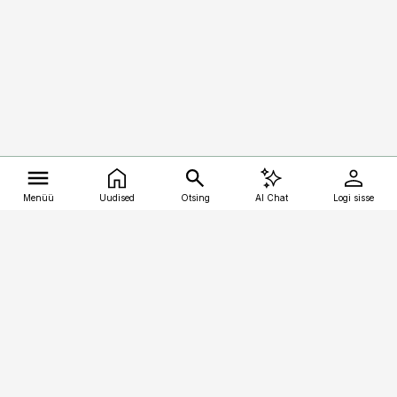
Menüü
Uudised
Otsing
AI Chat
Logi sisse
Vana-Lõuna 39/1, 19094 Tallinn
(+372) 667 0111
kalastaja@aripaev.ee
Telli
Reklaam