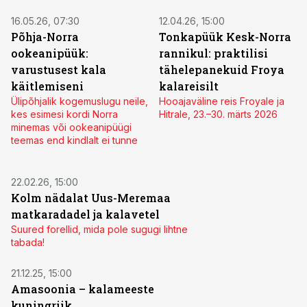
16.05.26, 07:30
12.04.26, 15:00
Põhja-Norra
Tonkapüük Kesk-Norra
ookeanipüük:
rannikul: praktilisi
varustusest kala
tähelepanekuid Froya
käitlemiseni
kalareisilt
Ülipõhjalik kogemuslugu neile,
Hooajaväline reis Froyale ja
kes esimesi kordi Norra
Hitrale, 23.–30. märts 2026
minemas või ookeanipüügi
teemas end kindlalt ei tunne
22.02.26, 15:00
Kolm nädalat Uus-Meremaa
matkaradadel ja kalavetel
Suured forellid, mida pole sugugi lihtne
tabada!
21.12.25, 15:00
Amasoonia – kalameeste
kuningriik