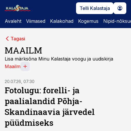
Telli Kalastaja
Avaleht
Viimased
Kalakohad
Kogemus
Nipid-nõksu
Tagasi
MAAILM
Lisa märksõna Minu Kalastaja voogu ja uudiskirja
Maailm
20.07.26, 07:30
Fotolugu: forelli- ja
paalialandid Põhja-
Skandinaavia järvedel
püüdmiseks