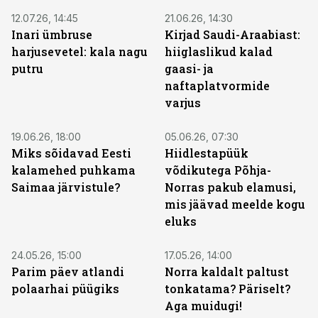
12.07.26, 14:45
21.06.26, 14:30
Inari ümbruse
Kirjad Saudi-Araabiast:
harjusevetel: kala nagu
hiiglaslikud kalad
putru
gaasi- ja
naftaplatvormide
varjus
ST
19.06.26, 18:00
05.06.26, 07:30
Miks sõidavad Eesti
Hiidlestapüük
kalamehed puhkama
võdikutega Põhja-
Saimaa järvistule?
Norras pakub elamusi,
mis jäävad meelde kogu
eluks
24.05.26, 15:00
17.05.26, 14:00
Parim päev atlandi
Norra kaldalt paltust
polaarhai püügiks
tonkatama? Päriselt?
Aga muidugi!