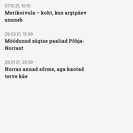
07.10.21, 10:10
Merikoivula – koht, kus argipäev
ununeb
29.03.21, 12:49
Möödunud sügise paaliad Põhja-
Norrast
29.01.21, 20:39
Norras annad sõrme, aga kaotad
terve käe