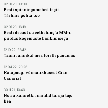
02.01.23, 19:00
Eesti spinningumehed tegid
Tšehhis puhta töö
02.01.23, 18:18
Eesti debüüt streetfishing’u MM-il
piirdus kogemuste hankimisega
12.10.22, 22:42
Taani rannikul meriforelli püüdmas
12.04.22, 20:26
Kalapüügi võimalikkusest Gran
Canarial
30.11.21, 10:49
Norra kalaretk: limiidid täis ja tuju
hea