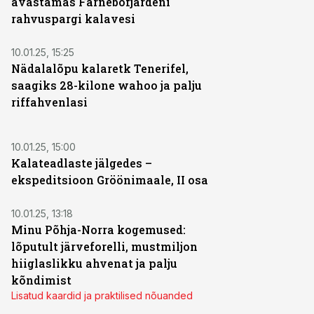
avastamas Färnebofjärdeni
rahvuspargi kalavesi
10.01.25, 15:25
Nädalalõpu kalaretk Tenerifel,
saagiks 28-kilone wahoo ja palju
riffahvenlasi
10.01.25, 15:00
Kalateadlaste jälgedes –
ekspeditsioon Gröönimaale, II osa
10.01.25, 13:18
Minu Põhja-Norra kogemused:
lõputult järveforelli, mustmiljon
hiiglaslikku ahvenat ja palju
kõndimist
Lisatud kaardid ja praktilised nõuanded