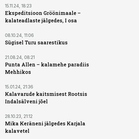
15.11.24, 18:23
Ekspeditsioon Gröönimaale –
kalateadlaste jälgedes, I osa
08.10.24, 11:06
Sügisel Turu saarestikus
21.08.24, 08:21
Punta Allen – kalamehe paradiis
Mehhikos
15.01.24, 21:36
Kalavarude kaitsmisest Rootsis
Indalsälveni jõel
28.10.23, 21:12
Mika Keräneni jälgedes Karjala
kalavetel