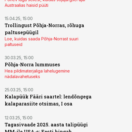
Austraalias haisid püüti
15.04.25, 15:00
Trollingust Põhja-Norras, rõhuga
paltusepüügil
Loe, kuidas saada Põhja-Norrast suuri
paltuseid
30.03.25, 15:00
Põhja-Norra lummuses
Hea pildimaterjaliga lahelugemine
nädalavahetuseks
25.03.25, 15:00
Kalapüük Fääri saartel: lendõngega
kalaparasiite otsimas, I osa
12.03.25, 15:00
Tagasivaade 2025. aasta talipüügi
MM-ile USA-s: Eesti hingab