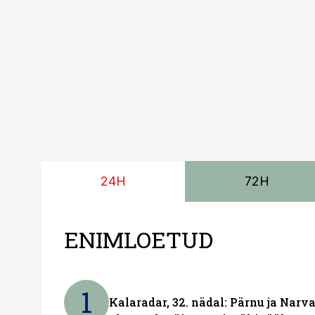
24H
72H
ENIMLOETUD
1
Kalaradar, 32. nädal: Pärnu ja Narva