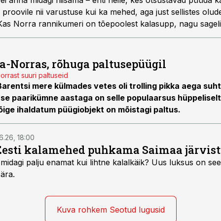
i anna midagi niisama – eriti neile, kes otsustavad püüda ka
proovile nii varustuse kui ka mehed, aga just sellistes olu
Kas Norra rannikumeri on tõepoolest kalasupp, nagu sageli
reaalsust?
ja-Norras, rõhuga paltusepüügil
rrast suuri paltuseid
arentsi mere külmades vetes oli trolling pikka aega suht
mase paarikümne aastaga on selle populaarsus hüppelisel
ige ihaldatum püügiobjekt on mõistagi paltus.
6.26, 18:00
Eesti kalamehed puhkama Saimaa järvist
midagi palju enamat kui lihtne kalalkäik? Uus luksus on see,
 ära.
Kuva rohkem Seotud lugusid