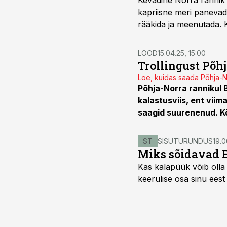
Kevadine Norra rannik e
kapriisne meri panevad 
rääkida ja meenutada. 
see hoopis teistsugust 
LOOD
15.04.25, 15:00
Trollingust Põh
Loe, kuidas saada Põhja-No
Põhja-Norra rannikul B
kalastusviis, ent vii
saagid suurenenud. Kõ
ST
SISUTURUNDUS
19.0
Miks sõidavad 
Kas kalapüük võib olla 
keerulise osa sinu eest