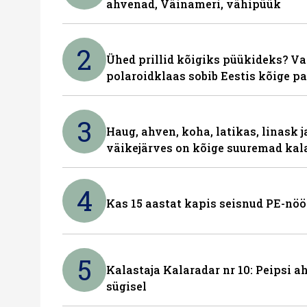
ahvenad, Väinameri, vähipüük
2
Ühed prillid kõigiks püükideks? Va
polaroidklaas sobib Eestis kõige p
3
Haug, ahven, koha, latikas, linask j
väikejärves on kõige suuremad kal
4
Kas 15 aastat kapis seisnud PE-nöö
5
Kalastaja Kalaradar nr 10: Peipsi 
sügisel