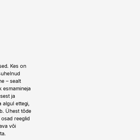
sed. Kes on
 suhelnud
ne – sealt
hk esmamineja
sest ja
 algul ettegi,
ab. Ühest tõde
 osad reeglid
ava või
ta.