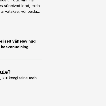
ldalt. Tuul, vihm ja
des sünnivad lood, mida
 arvatakse, või peidab
eliselt vähelevinud
t kasvanud ning
ule?
 kui keegi teine teeb