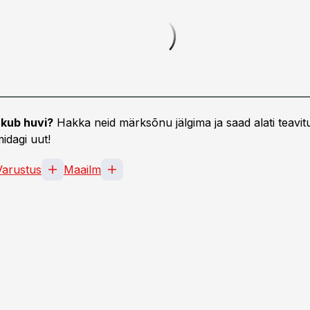
kub huvi?
Hakka neid märksõnu jälgima ja saad alati teavitu
idagi uut!
Varustus
Maailm