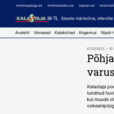
imelineajalugu.ee
raamatupidaja.ee
imelineajalugu.ee
imelineteadus.ee
aripaev.ee
bestmark
imelineteadus.ee
toostusuudised.ee
kaubandus.ee
Avaleht
Viimased
Kalakohad
Kogemus
Nipid-
cebook
KOGEMUS
16.
Põhja
Twitter)
kedIn
varus
ail
k
Kalastaja po
tundnud huvi
kui muude ol
ookeanipüügi 