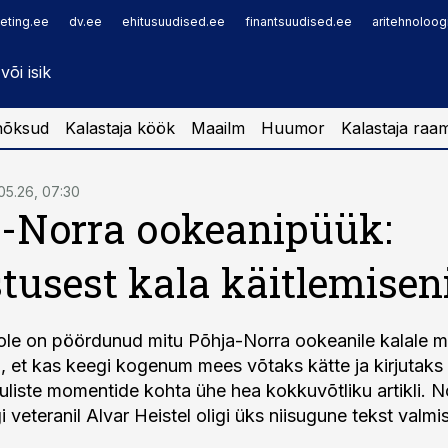
eting.ee
dv.ee
ehitusuudised.ee
finantsuudised.ee
aritehnoloog
nõksud
Kalastaja köök
Maailm
Huumor
Kalastaja raa
05.26, 07:30
-Norra ookeanipüük:
tusest kala käitlemisen
ole on pöördunud mitu Põhja-Norra ookeanile kalale mi
, et kas keegi kogenum mees võtaks kätte ja kirjutaks 
uliste momentide kohta ühe hea kokkuvõtliku artikli. N
veteranil Alvar Heistel oligi üks niisugune tekst valmis