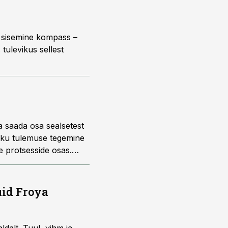
u sisemine kompass –
 tulevikus sellest
a saada osa sealsetest
liku tulemuse tegemine
e protsesside osas.
ste kokkutulekul
inevatel aastaaegadel
vad huvipakkuvad
uid Froya