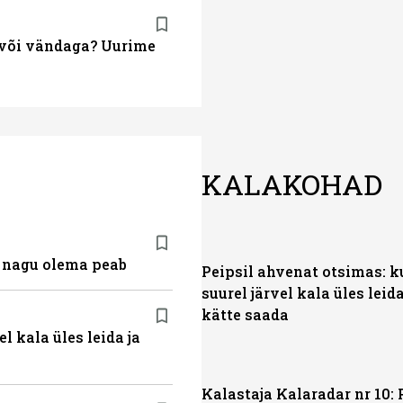
a või vändaga? Uurime
KALAKOHAD
, nagu olema peab
Peipsil ahvenat otsimas: k
suurel järvel kala üles leida
kätte saada
l kala üles leida ja
Kalastaja Kalaradar nr 10: 