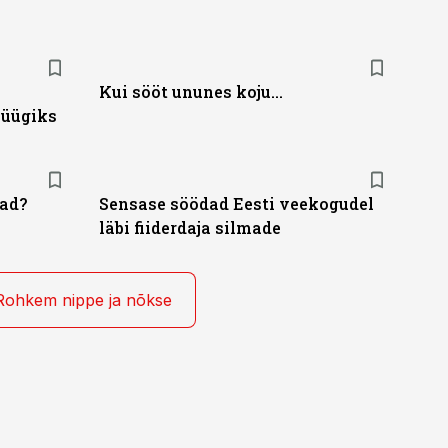
Kui sööt ununes koju...
püügiks
vad?
Sensase söödad Eesti veekogudel
läbi fiiderdaja silmade
Rohkem nippe ja nõkse