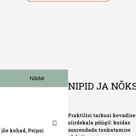
Nädal
NIPID JA NÕK
Praktilisi tarkusi kevadise
siirdekala püügil: kuidas
suurendada tonkatamise
 jõe kohad, Peipsi