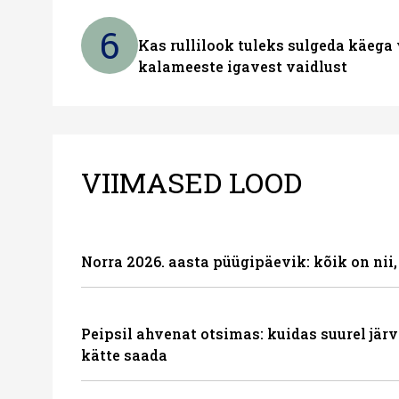
6
Kas rullilook tuleks sulgeda käeg
kalameeste igavest vaidlust
VIIMASED LOOD
Norra 2026. aasta püügipäevik: kõik on nii
Peipsil ahvenat otsimas: kuidas suurel järve
kätte saada