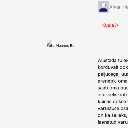
Alvar He
Kuula
Foto:
Hannes Rei
Alustada tule
korduvalt ook
paljudega, uud
arenebki oma 
saab oma püüg
internetist inf
kuidas ookean
varustuse osa
on ka selleks
laenatud varus