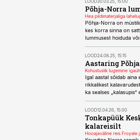
LOOD
30.03.25, 15:00
Põhja-Norra l
Hea pildimaterjaliga lahe
Põhja-Norra on müstilin
kes korra sinna on sattu
lummusest hoiduda või m
LOOD
24.08.25, 15:15
Aastaring Põhja
Kohustuslik lugemine igaüh
Igal aastal sõidab aina
rikkalikest kalavarudes
ka sealses „kalasupis“ 
Alljärgnev tekst põhin
Raplamaal oktoobris 20
LOOD
12.04.26, 15:00
kalamehele olulises võ
Tonkapüük Kesk-
momendid.
kalareisilt
Hooajaväline reis Froyale j