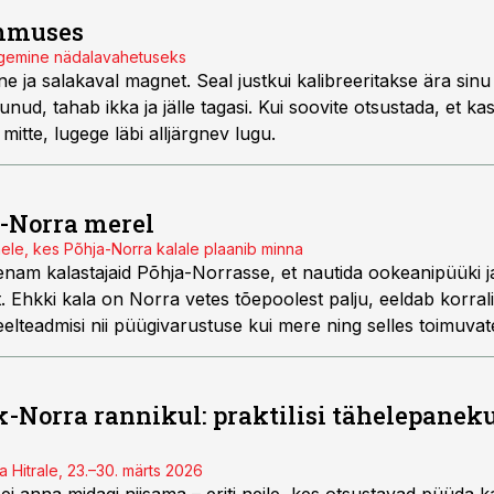
ummuses
lugemine nädalavahetuseks
e ja salakaval magnet. Seal justkui kalibreeritakse ära sin
nud, tahab ikka ja jälle tagasi. Kui soovite otsustada, et kas
itte, lugege läbi alljärgnev lugu.
-Norra merel
ele, kes Põhja-Norra kalale plaanib minna
 enam kalastajaid Põhja-Norrasse, et nautida ookeanipüüki j
t. Ehkki kala on Norra vetes tõepoolest palju, eeldab korra
eelteadmisi nii püügivarustuse kui mere ning selles toimuvat
eb dr Ole-Petter Pederseni ettekandel Norra kalapüügihuvili
11 ning räägib sellest, mis toimub Põhja-Norra ookeanil er
tmes. Lühidalt leiavad käsitlemist ka muud teemaga haaku
Norra rannikul: praktilisi tähelepanek
a Hitrale, 23.–30. märts 2026