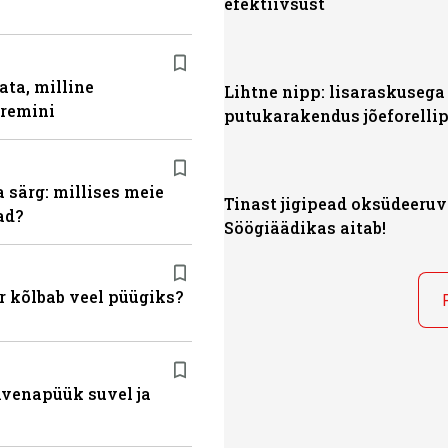
efektiivsust
ata, milline
Lihtne nipp: lisaraskusega
aremini
putukarakendus jõeforelli
a särg: millises meie
Tinast jigipead oksüdeeru
ad?
Söögiäädikas aitab!
r kõlbab veel püügiks?
ahvenapüük suvel ja