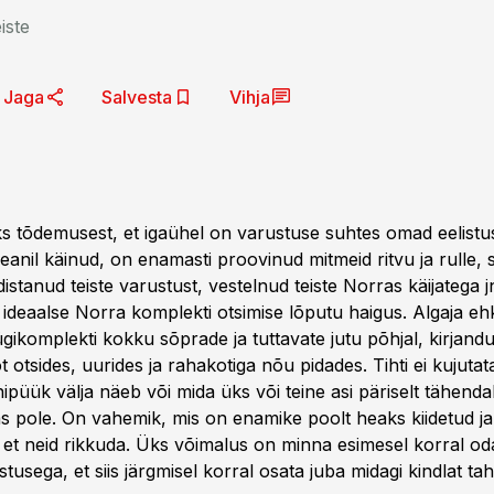
iste
Jaga
Salvesta
Vihja
ks tõdemusest, et igaühel on varustuse suhtes omad eelistu
eanil käinud, on enamasti proovinud mitmeid ritvu ja rulle,
istanud teiste varustust, vestelnud teiste Norras käijatega j
ideaalse Norra komplekti otsimise lõputu haigus. Algaja e
ikomplekti kokku sõprade ja tuttavate jutu põhjal, kirjandu
ot otsides, uurides ja rahakotiga nõu pidades. Tihti ei kujutata
ipüük välja näeb või mida üks või teine asi päriselt tähend
s pole. On vahemik, mis on enamike poolt heaks kiidetud ja
, et neid rikkuda. Üks võimalus on minna esimesel korral od
tusega, et siis järgmisel korral osata juba midagi kindlat tah