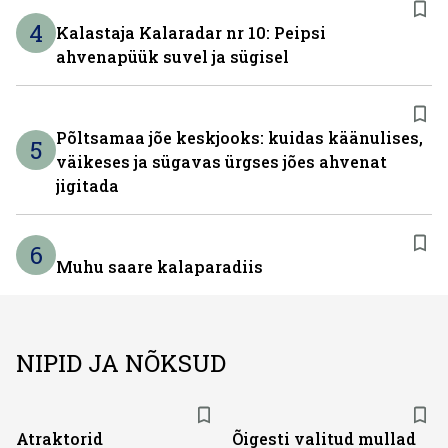
4
Kalastaja Kalaradar nr 10: Peipsi
ahvenapüük suvel ja sügisel
Põltsamaa jõe keskjooks: kuidas käänulises,
5
väikeses ja sügavas ürgses jões ahvenat
jigitada
6
Muhu saare kalaparadiis
NIPID JA NÕKSUD
Atraktorid
Õigesti valitud mullad