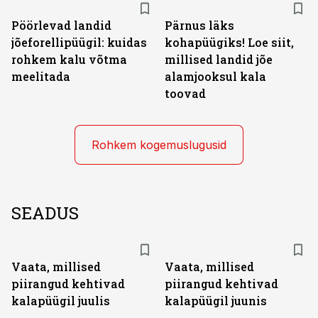
Pöörlevad landid
Pärnus läks
jõeforellipüügil: kuidas
kohapüügiks! Loe siit,
rohkem kalu võtma
millised landid jõe
meelitada
alamjooksul kala
toovad
Rohkem kogemuslugusid
SEADUS
Vaata, millised
Vaata, millised
piirangud kehtivad
piirangud kehtivad
kalapüügil juulis
kalapüügil juunis