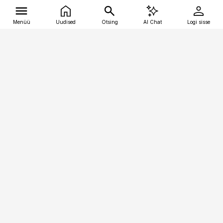
Menüü
Uudised
Otsing
AI Chat
Logi sisse
Vana-Lõuna 39/1, 19094 Tallinn
(+372) 667 0111
kalastaja@aripaev.ee
Telli
Reklaam
Firmast
Sisu kasutamisõigused
Ajakirjaniku
eetikakoodeks
Üldtingimused
Privaatsustingimused
Küpsiste poliitika
KKK
Eesti Meediaettevõtete
Eelistuste haldamine