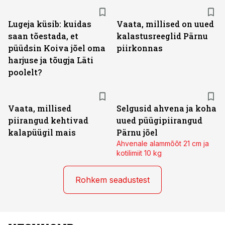
Lugeja küsib: kuidas
Vaata, millised on uued
saan tõestada, et
kalastusreeglid Pärnu
püüdsin Koiva jõel oma
piirkonnas
harjuse ja tõugja Läti
poolelt?
Vaata, millised
Selgusid ahvena ja koha
piirangud kehtivad
uued püügipiirangud
kalapüügil mais
Pärnu jõel
Ahvenale alammõõt 21 cm ja
kotilimiit 10 kg
Rohkem seadustest