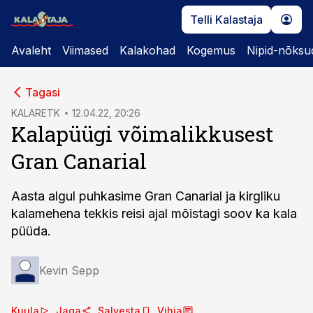
Telli Kalastaja
Avaleht
Viimased
Kalakohad
Kogemus
Nipid-nõksu
cebook
Tagasi
Twitter)
KALARETK
12.04.22, 20:26
Kalapüügi võimalikkusest
kedIn
Gran Canarial
ail
k
Aasta algul puhkasime Gran Canarial ja kirgliku
kalamehena tekkis reisi ajal mõistagi soov ka kala
püüda.
Kevin Sepp
Kuula
Jaga
Salvesta
Vihja