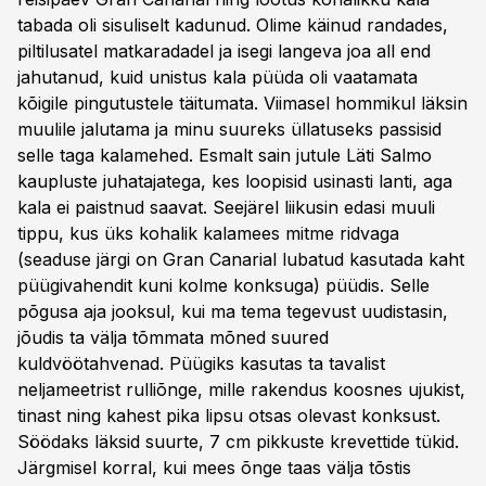
tabada oli sisuliselt kadunud. Olime käinud randades,
piltilusatel matkaradadel ja isegi langeva joa all end
jahutanud, kuid unistus kala püüda oli vaatamata
kõigile pingutustele täitumata. Viimasel hommikul läksin
muulile jalutama ja minu suureks üllatuseks passisid
selle taga kalamehed. Esmalt sain jutule Läti Salmo
kaupluste juhatajatega, kes loopisid usinasti lanti, aga
kala ei paistnud saavat. Seejärel liikusin edasi muuli
tippu, kus üks kohalik kalamees mitme ridvaga
(seaduse järgi on Gran Canarial lubatud kasutada kaht
püügivahendit kuni kolme konksuga) püüdis. Selle
põgusa aja jooksul, kui ma tema tegevust uudistasin,
jõudis ta välja tõmmata mõned suured
kuldvöötahvenad. Püügiks kasutas ta tavalist
neljameetrist rulliõnge, mille rakendus koosnes ujukist,
tinast ning kahest pika lipsu otsas olevast konksust.
Söödaks läksid suurte, 7 cm pikkuste krevettide tükid.
Järgmisel korral, kui mees õnge taas välja tõstis