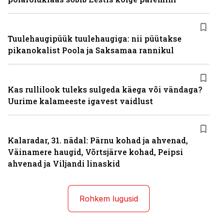
Tuulehaugipüük tuulehaugiga: nii püütakse
pikanokalist Poola ja Saksamaa rannikul
Kas rullilook tuleks sulgeda käega või vändaga?
Uurime kalameeste igavest vaidlust
Kalaradar, 31. nädal: Pärnu kohad ja ahvenad,
Väinamere haugid, Võrtsjärve kohad, Peipsi
ahvenad ja Viljandi linaskid
Rohkem lugusid