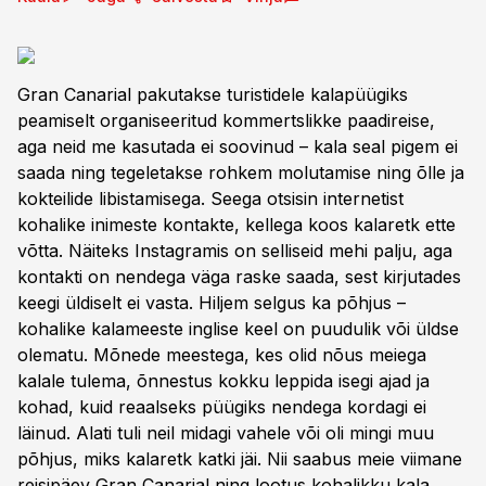
Gran Canarial pakutakse turistidele kalapüügiks
peamiselt organiseeritud kommertslikke paadireise,
aga neid me kasutada ei soovinud – kala seal pigem ei
saada ning tegeletakse rohkem molutamise ning õlle ja
kokteilide libistamisega. Seega otsisin internetist
kohalike inimeste kontakte, kellega koos kalaretk ette
võtta. Näiteks Instagramis on selliseid mehi palju, aga
kontakti on nendega väga raske saada, sest kirjutades
keegi üldiselt ei vasta. Hiljem selgus ka põhjus –
kohalike kalameeste inglise keel on puudulik või üldse
olematu. Mõnede meestega, kes olid nõus meiega
kalale tulema, õnnestus kokku leppida isegi ajad ja
kohad, kuid reaalseks püügiks nendega kordagi ei
läinud. Alati tuli neil midagi vahele või oli mingi muu
põhjus, miks kalaretk katki jäi. Nii saabus meie viimane
reisipäev Gran Canarial ning lootus kohalikku kala