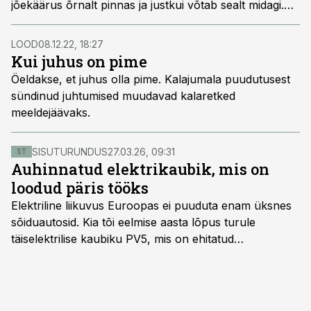
jõekäärus õrnalt pinnas ja justkui võtab sealt midagi.
Kuidas sellises olukorras püüda ja milliseid putukaid
kasutada?
LOOD
08.12.22, 18:27
Kui juhus on pime
Öeldakse, et juhus olla pime. Kalajumala puudutusest
sündinud juhtumised muudavad kalaretked
meeldejäävaks.
SISUTURUNDUS
27.03.26, 09:31
ST
Auhinnatud elektrikaubik, mis on
loodud päris tööks
Elektriline liikuvus Euroopas ei puuduta enam üksnes
sõiduautosid. Kia tõi eelmise aasta lõpus turule
täiselektrilise kaubiku PV5, mis on ehitatud
spetsiaalselt elektriliste kaubikute jaoks loodud
platvormile e-GMP.s ja pakub hulgaliselt võimalusi
tarbesõiduki konfigureerimiseks. Kia PV5 on saadaval
kahe- ja kolmekohalise pakiautona, 5-kohalise