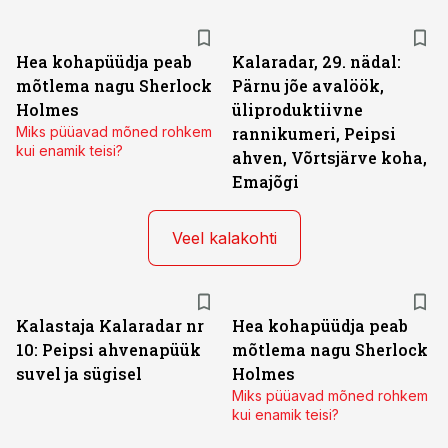
Hea kohapüüdja peab
Kalaradar, 29. nädal:
mõtlema nagu Sherlock
Pärnu jõe avalöök,
Holmes
üliproduktiivne
Miks püüavad mõned rohkem
rannikumeri, Peipsi
kui enamik teisi?
ahven, Võrtsjärve koha,
Emajõgi
Veel kalakohti
Kalastaja Kalaradar nr
Hea kohapüüdja peab
10: Peipsi ahvenapüük
mõtlema nagu Sherlock
suvel ja sügisel
Holmes
Miks püüavad mõned rohkem
kui enamik teisi?