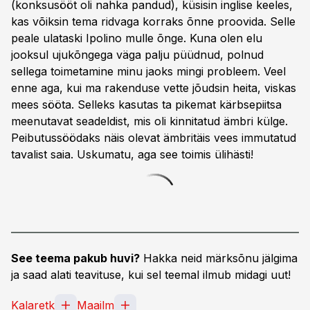
(konksusööt oli nahka pandud), küsisin inglise keeles,
kas võiksin tema ridvaga korraks õnne proovida. Selle
peale ulataski Ipolino mulle õnge. Kuna olen elu
jooksul ujukõngega väga palju püüdnud, polnud
sellega toimetamine minu jaoks mingi probleem. Veel
enne aga, kui ma rakenduse vette jõudsin heita, viskas
mees sööta. Selleks kasutas ta pikemat kärbsepiitsa
meenutavat seadeldist, mis oli kinnitatud ämbri külge.
Peibutussöödaks näis olevat ämbritäis vees immutatud
tavalist saia. Uskumatu, aga see toimis ülihästi!
See teema pakub huvi?
Hakka neid märksõnu jälgima
ja saad alati teavituse, kui sel teemal ilmub midagi uut!
Kalaretk
Maailm