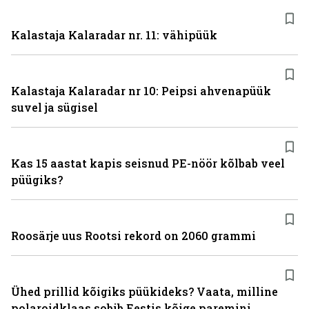
Kalastaja Kalaradar nr. 11: vähipüük
Kalastaja Kalaradar nr 10: Peipsi ahvenapüük
suvel ja sügisel
Kas 15 aastat kapis seisnud PE-nöör kõlbab veel
püügiks?
Roosärje uus Rootsi rekord on 2060 grammi
Ühed prillid kõigiks püükideks? Vaata, milline
polaroidklaas sobib Eestis kõige paremini