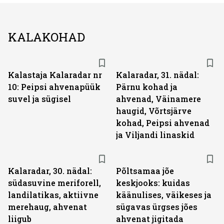
KALAKOHAD
Kalastaja Kalaradar nr
Kalaradar, 31. nädal:
10: Peipsi ahvenapüük
Pärnu kohad ja
suvel ja sügisel
ahvenad, Väinamere
haugid, Võrtsjärve
kohad, Peipsi ahvenad
ja Viljandi linaskid
Kalaradar, 30. nädal:
Põltsamaa jõe
südasuvine meriforell,
keskjooks: kuidas
landilatikas, aktiivne
käänulises, väikeses ja
merehaug, ahvenat
sügavas ürgses jões
liigub
ahvenat jigitada