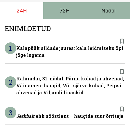
meeskonnakaubikuna ja viie- ning seitsmekohalise
24H
72H
Nädal
reisijatebussina. Viimast saab kohaldada ka
invavedudeks. Aasta lõpus on mudel saadaval ka šassii
versioonis.
ENIMLOETUD
1
Kalapüük sildade juures: kala leidmiseks õpi
jõge lugema
Kalaradar, 31. nädal: Pärnu kohad ja ahvenad,
2
Väinamere haugid, Võrtsjärve kohad, Peipsi
ahvenad ja Viljandi linaskid
3
Jerkbait
ehk sööstlant – haugide suur õrritaja