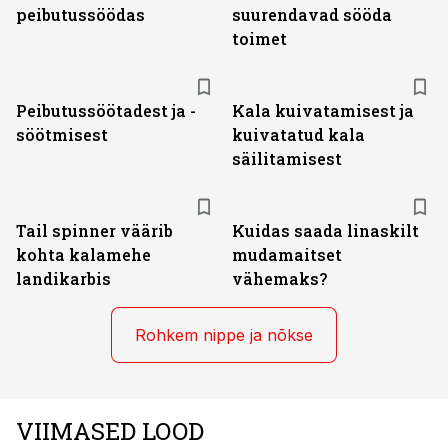
peibutussöödas
suurendavad sööda
toimet
Peibutussöötadest ja -
Kala kuivatamisest ja
söötmisest
kuivatatud kala
säilitamisest
Tail spinner väärib
Kuidas saada linaskilt
kohta kalamehe
mudamaitset
landikarbis
vähemaks?
Rohkem nippe ja nõkse
VIIMASED LOOD