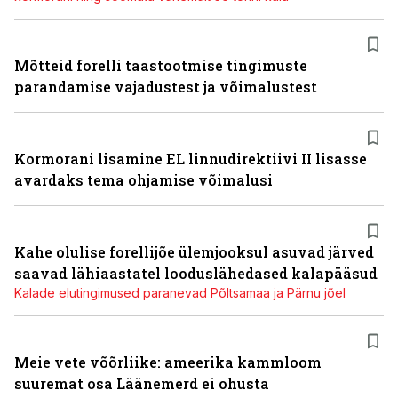
Mõtteid forelli taastootmise tingimuste
parandamise vajadustest ja võimalustest
Kormorani lisamine EL linnudirektiivi II lisasse
avardaks tema ohjamise võimalusi
Kahe olulise forellijõe ülemjooksul asuvad järved
saavad lähiaastatel looduslähedased kalapääsud
Kalade elutingimused paranevad Põltsamaa ja Pärnu jõel
Meie vete võõrliike: ameerika kammloom
suuremat osa Läänemerd ei ohusta