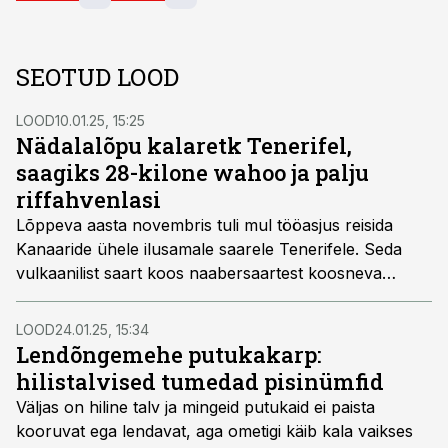
SEOTUD LOOD
LOOD
10.01.25, 15:25
Nädalalõpu kalaretk Tenerifel,
saagiks 28-kilone wahoo ja palju
riffahvenlasi
Lõppeva aasta novembris tuli mul tööasjus reisida
Kanaaride ühele ilusamale saarele Tenerifele. Seda
vulkaanilist saart koos naabersaartest koosneva
grupiga loetakse piirkonna üheks paremaks
kalakohaks, kuhu eri aegadel tulevad mitmed
LOOD
24.01.25, 15:34
huvitavad kalaliigid. Lisaks külastavad seda Atlandi
Lendõngemehe putukakarp:
ookeani osa ka haid, vaalad ja delfiinid. Loomulikult ei
hilistalvised tumedad pisinümfid
jätnud ma kasutamata võimalust käia ära ka
Väljas on hiline talv ja mingeid putukaid ei paista
nädalalõpu kalaretkel.
kooruvat ega lendavat, aga ometigi käib kala vaikses