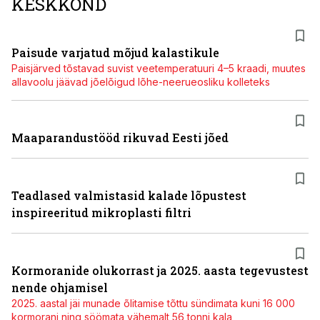
KESKKOND
Paisude varjatud mõjud kalastikule
Paisjärved tõstavad suvist veetemperatuuri 4–5 kraadi, muutes
allavoolu jäävad jõelõigud lõhe-neerueosliku kolleteks
Maaparandustööd rikuvad Eesti jõed
Teadlased valmistasid kalade lõpustest
inspireeritud mikroplasti filtri
Kormoranide olukorrast ja 2025. aasta tegevustest
nende ohjamisel
2025. aastal jäi munade õlitamise tõttu sündimata kuni 16 000
kormorani ning söömata vähemalt 56 tonni kala