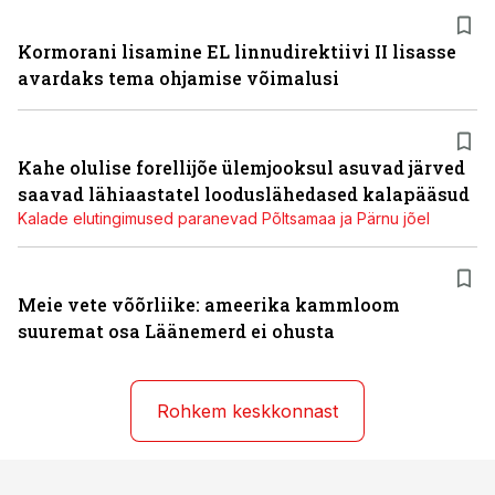
Kormorani lisamine EL linnudirektiivi II lisasse
avardaks tema ohjamise võimalusi
Kahe olulise forellijõe ülemjooksul asuvad järved
saavad lähiaastatel looduslähedased kalapääsud
Kalade elutingimused paranevad Põltsamaa ja Pärnu jõel
Meie vete võõrliike: ameerika kammloom
suuremat osa Läänemerd ei ohusta
Rohkem keskkonnast