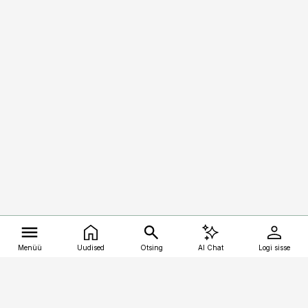
Menüü
Uudised
Otsing
AI Chat
Logi sisse
Vana-Lõuna 39/1, 19094 Tallinn