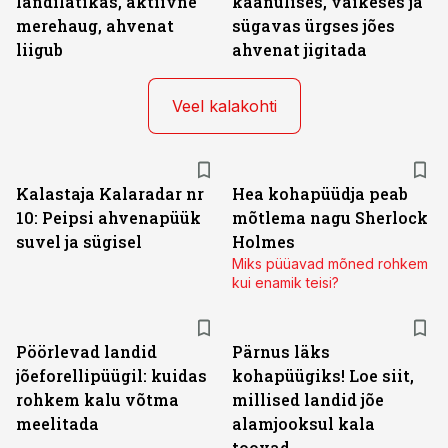
landilatikas, aktiivne
käänulises, väikeses ja
merehaug, ahvenat
sügavas ürgses jões
liigub
ahvenat jigitada
Veel kalakohti
Kalastaja Kalaradar nr
Hea kohapüüdja peab
10: Peipsi ahvenapüük
mõtlema nagu Sherlock
suvel ja sügisel
Holmes
Miks püüavad mõned rohkem
kui enamik teisi?
Pöörlevad landid
Pärnus läks
jõeforellipüügil: kuidas
kohapüügiks! Loe siit,
rohkem kalu võtma
millised landid jõe
meelitada
alamjooksul kala
toovad