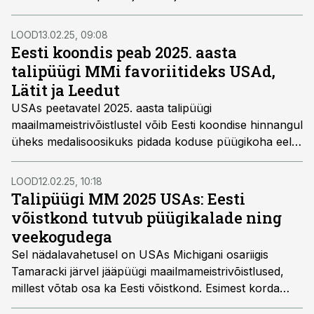
LOOD
13.02.25, 09:08
Eesti koondis peab 2025. aasta
talipüügi MMi favoriitideks USAd,
Lätit ja Leedut
USAs peetavatel 2025. aasta talipüügi
maailmameistrivõistlustel võib Eesti koondise hinnangul
üheks medalisoosikuks pidada koduse püügikoha eelist
omavat USA võistkonda. Head tulemust pakuvad
eestlased ka lõunanaabritele Lätile ja Leedule.
LOOD
12.02.25, 10:18
Talipüügi MM 2025 USAs: Eesti
võistkond tutvub püügikalade ning
veekogudega
Sel nädalavahetusel on USAs Michigani osariigis
Tamaracki järvel jääpüügi maailmameistrivõistlused,
millest võtab osa ka Eesti võistkond. Esimest korda
talipüügi MMi ajaloos on kasutusel „püüa ja vabasta“