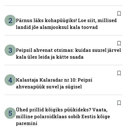
2
Pärnus läks kohapüügiks! Loe siit, millised
landid jõe alamjooksul kala toovad
3
Peipsil ahvenat otsimas: kuidas suurel järvel
kala üles leida ja kätte saada
4
Kalastaja Kalaradar nr 10: Peipsi
ahvenapüük suvel ja sügisel
Ühed prillid kõigiks püükideks? Vaata,
5
milline polaroidklaas sobib Eestis kõige
paremini