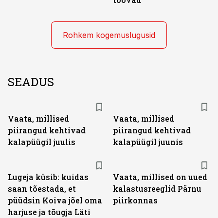
Rohkem kogemuslugusid
SEADUS
Vaata, millised
Vaata, millised
piirangud kehtivad
piirangud kehtivad
kalapüügil juulis
kalapüügil juunis
Lugeja küsib: kuidas
Vaata, millised on uued
saan tõestada, et
kalastusreeglid Pärnu
püüdsin Koiva jõel oma
piirkonnas
harjuse ja tõugja Läti