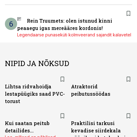
Rein Truumets: olen istunud kinni
6
peaaegu igas mereääres kordonis!
Legendaarse punaseküti kolmveerand sajandit kalavetel
NIPID JA NÕKSUD
Lihtsa ridvahoidja
Atraktorid
lestapüügiks saad PVC-
peibutussöödas
torust
Kui saatan peitub
Praktilisi tarkusi
detailides...
kevadise siirdekala