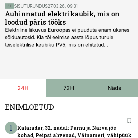
reegel.
SISUTURUNDUS
27.03.26, 09:31
ST
Auhinnatud elektrikaubik, mis on
loodud päris tööks
Elektriline liikuvus Euroopas ei puuduta enam üksnes
sõiduautosid. Kia tõi eelmise aasta lõpus turule
täiselektrilise kaubiku PV5, mis on ehitatud
spetsiaalselt elektriliste kaubikute jaoks loodud
platvormile e-GMP.s ja pakub hulgaliselt võimalusi
tarbesõiduki konfigureerimiseks. Kia PV5 on saadaval
kahe- ja kolmekohalise pakiautona, 5-kohalise
meeskonnakaubikuna ja viie- ning seitsmekohalise
24H
72H
Nädal
reisijatebussina. Viimast saab kohaldada ka
invavedudeks. Aasta lõpus on mudel saadaval ka šassii
versioonis.
ENIMLOETUD
1
Kalaradar, 32. nädal: Pärnu ja Narva jõe
kohad, Peipsi ahvenad, Väinameri, vähipüük