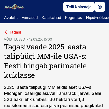
Telli Kalastaja
Avaleht
Viimased
Kalakohad
Kogemus
Nipid-nõksu
cebook
Tagasi
Twitter)
VÕISTLUSED
12.03.25, 15:00
Tagasivaade 2025. aasta
kedIn
talipüügi MM-ile USA-s:
ail
Eesti hingab parimatele
k
kuklasse
2025. aasta talipüügi MM leidis aset USA-s
Michigani osariigis asuval Tamaracki järvel. Selle
323 aakri ehk umbes 130 hektari või 1,3
ruutkilomeetri suuruse järve peamised püügikalad