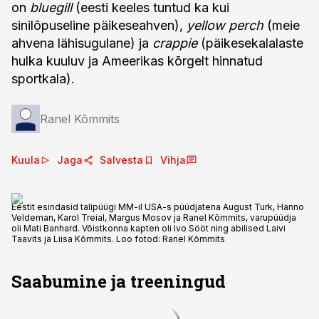
on
bluegill
(eesti keeles tuntud ka kui
sinilõpuseline päikeseahven),
yellow perch
(meie
ahvena lähisugulane) ja
crappie
(päikesekalalaste
hulka kuuluv ja Ameerikas kõrgelt hinnatud
sportkala).
Ranel Kõmmits
Kuula
Jaga
Salvesta
Vihja
Eestit esindasid talipüügi MM-il USA-s püüdjatena August Turk, Hanno
Veldeman, Karol Treial, Margus Mosov ja Ranel Kõmmits, varupüüdja
oli Mati Banhard. Võistkonna kapten oli Ivo Sööt ning abilised Laivi
Taavits ja Liisa Kõmmits. Loo fotod: Ranel Kõmmits
Saabumine ja treeningud