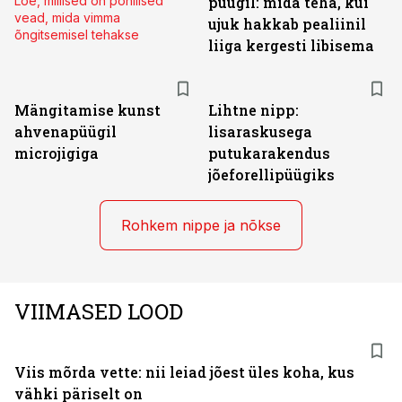
Loe, millised on põhilised
püügil: mida teha, kui
vead, mida vimma
ujuk hakkab pealiinil
õngitsemisel tehakse
liiga kergesti libisema
Mängitamise kunst
Lihtne nipp:
ahvenapüügil
lisaraskusega
microjigiga
putukarakendus
jõeforellipüügiks
Rohkem nippe ja nõkse
VIIMASED LOOD
Viis mõrda vette: nii leiad jõest üles koha, kus
vähki päriselt on