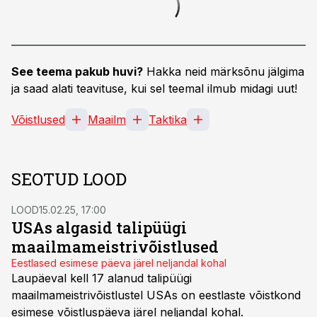
See teema pakub huvi?
Hakka neid märksõnu jälgima
ja saad alati teavituse, kui sel teemal ilmub midagi uut!
Võistlused
Maailm
Taktika
SEOTUD LOOD
LOOD
15.02.25, 17:00
USAs algasid talipüügi
maailmameistrivõistlused
Eestlased esimese päeva järel neljandal kohal
Laupäeval kell 17 alanud talipüügi
maailmameistrivõistlustel USAs on eestlaste võistkond
esimese võistluspäeva järel neljandal kohal.