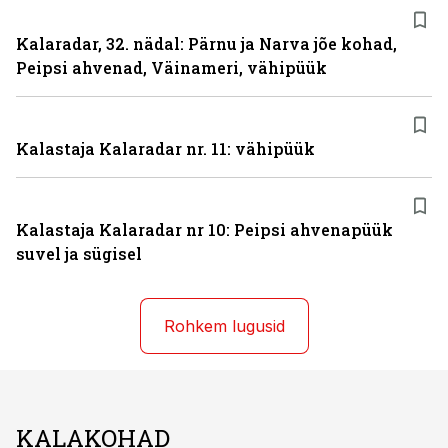
Kalaradar, 32. nädal: Pärnu ja Narva jõe kohad,
Peipsi ahvenad, Väinameri, vähipüük
Kalastaja Kalaradar nr. 11: vähipüük
Kalastaja Kalaradar nr 10: Peipsi ahvenapüük
suvel ja sügisel
Rohkem lugusid
KALAKOHAD