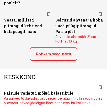
poolelt?
Vaata, millised
Selgusid ahvena ja koha
piirangud kehtivad
uued püügipiirangud
kalapüügil mais
Pärnu jõel
Ahvenale alammõõt 21 cm ja
kotilimiit 10 kg
Rohkem seadustest
KESKKOND
Paisude varjatud mõjud kalastikule
Paisjärved tõstavad suvist veetemperatuuri 4–5 kraadi, muutes
allavoolu jäävad jõelõigud lõhe-neerueosliku kolleteks