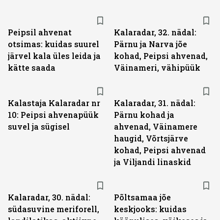
Peipsil ahvenat
Kalaradar, 32. nädal:
otsimas: kuidas suurel
Pärnu ja Narva jõe
järvel kala üles leida ja
kohad, Peipsi ahvenad,
kätte saada
Väinameri, vähipüük
Kalastaja Kalaradar nr
Kalaradar, 31. nädal:
10: Peipsi ahvenapüük
Pärnu kohad ja
suvel ja sügisel
ahvenad, Väinamere
haugid, Võrtsjärve
kohad, Peipsi ahvenad
ja Viljandi linaskid
Kalaradar, 30. nädal:
Põltsamaa jõe
südasuvine meriforell,
keskjooks: kuidas