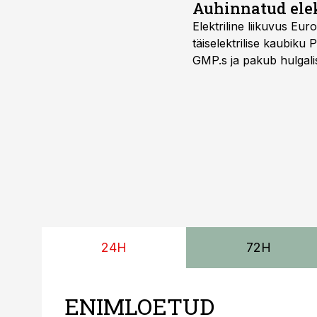
Auhinnatud elek
Elektriline liikuvus Eu
täiselektrilise kaubiku 
GMP.s ja pakub hulgalis
kolmekohalise pakiauto
Viimast saab kohaldada
24H
72H
ENIMLOETUD