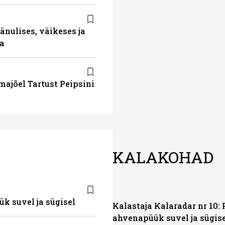
änulises, väikeses ja
da
majõel Tartust Peipsini
KALAKOHAD
ük suvel ja sügisel
Kalastaja Kalaradar nr 10: 
ahvenapüük suvel ja sügis