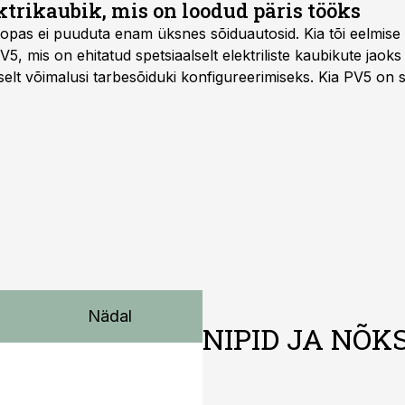
trikaubik, mis on loodud päris tööks
roopas ei puuduta enam üksnes sõiduautosid. Kia tõi eelmise
PV5, mis on ehitatud spetsiaalselt elektriliste kaubikute jaok
elt võimalusi tarbesõiduki konfigureerimiseks. Kia PV5 on 
na, 5-kohalise meeskonnakaubikuna ja viie- ning seitsmekoha
 ka invavedudeks. Aasta lõpus on mudel saadaval ka šassii 
Nädal
NIPID JA NÕK