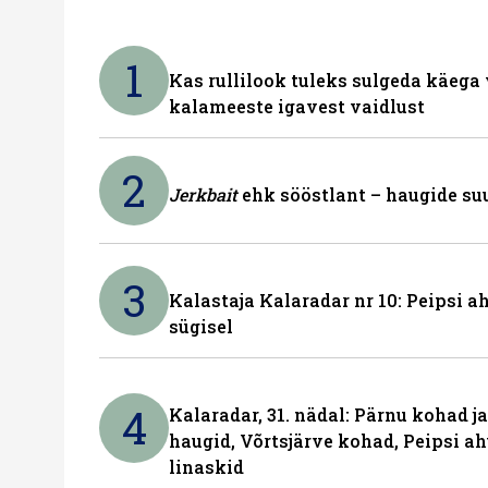
1
Kas rullilook tuleks sulgeda käeg
kalameeste igavest vaidlust
2
Jerkbait
ehk sööstlant – haugide suu
3
Kalastaja Kalaradar nr 10: Peipsi 
sügisel
4
Kalaradar, 31. nädal: Pärnu kohad 
haugid, Võrtsjärve kohad, Peipsi ah
linaskid