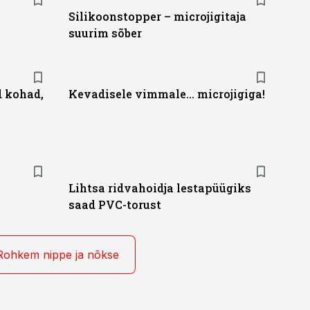
Silikoonstopper – microjigitaja
suurim sõber
d kohad,
Kevadisele vimmale... microjigiga!
Lihtsa ridvahoidja lestapüügiks
saad PVC-torust
Rohkem nippe ja nõkse