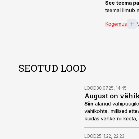
See teema pa
teemal ilmub m
Kogemus
SEOTUD LOOD
LOOD
30.07.25, 14:45
August on vähik
Siin
alanud vähipüügilo
vähikohta, millised ett
kuidas vähke nii keeta,
LOOD
25.11.22, 22:23