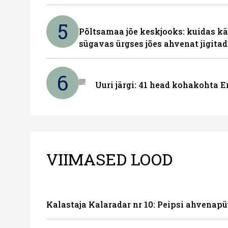
5
Põltsamaa jõe keskjooks: kuidas kä
sügavas ürgses jões ahvenat jigita
6
Uuri järgi: 41 head kohakohta E
VIIMASED LOOD
Kalastaja Kalaradar nr 10: Peipsi ahvenapü