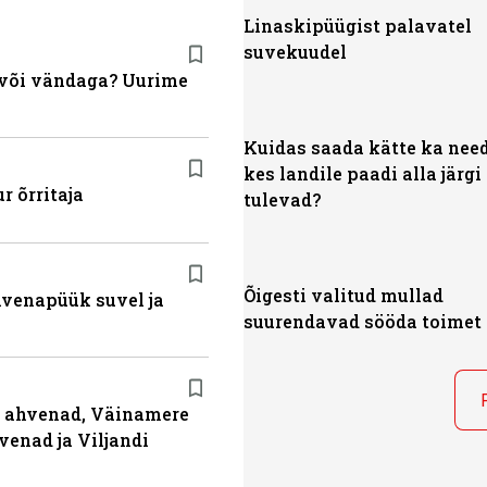
Linaskipüügist palavatel
suvekuudel
a või vändaga? Uurime
Kuidas saada kätte ka nee
kes landile paadi alla järgi
r õrritaja
tulevad?
Õigesti valitud mullad
ahvenapüük suvel ja
suurendavad sööda toimet
ja ahvenad, Väinamere
venad ja Viljandi