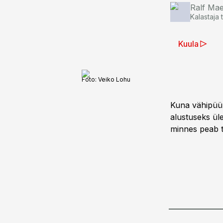
Ralf Ma
Kalastaja 
Kuula
Foto:
Veiko Lohu
Kuna vähipüük
alustuseks ül
minnes peab t