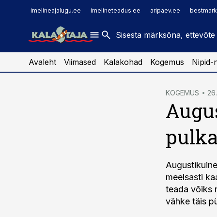
imelineajalugu.ee
raamatupidaja.ee
imelineajalugu.ee
imelineteadus.ee
aripaev.ee
bestmark
imelineteadus.ee
toostusuudised.ee
kaubandus.ee
Avaleht
Viimased
Kalakohad
Kogemus
Nipid-
cebook
KOGEMUS
26.
Augus
Twitter)
kedIn
pulka
ail
k
Augustikuine
meelsasti ka
teada võiks 
vähke täis p