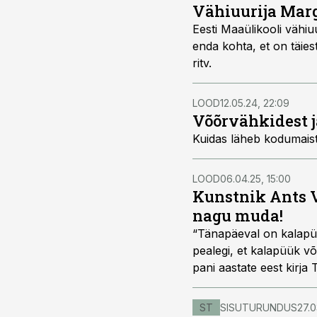
Vähiuurija Mar
Eesti Maaülikooli vähiu
enda kohta, et on täiest
ritv.
LOOD
12.05.24, 22:09
Võõrvähkidest j
Kuidas läheb kodumaist
LOOD
06.04.25, 15:00
Kunstnik Ants V
nagu muda!
“Tänapäeval on kalapüü
pealegi, et kalapüük võiks sport olla,” meenutas 
pani aastate eest kirja T
ST
SISUTURUNDUS
27.0