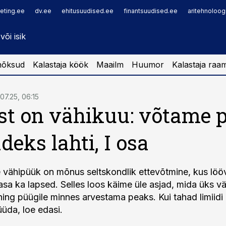
eting.ee
dv.ee
ehitusuudised.ee
finantsuudised.ee
aritehnoloog
nõksud
Kalastaja köök
Maailm
Huumor
Kalastaja raa
07.25, 06:15
t on vähikuu: võtame 
deks lahti, I osa
 vähipüük on mõnus seltskondlik ettevõtmine, kus löö
asa ka lapsed. Selles loos käime üle asjad, mida üks v
ning püügile minnes arvestama peaks. Kui tahad limiidi 
üüda, loe edasi.