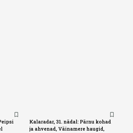
Peipsi
Kalaradar, 31. nädal: Pärnu kohad
el
ja ahvenad, Väinamere haugid,