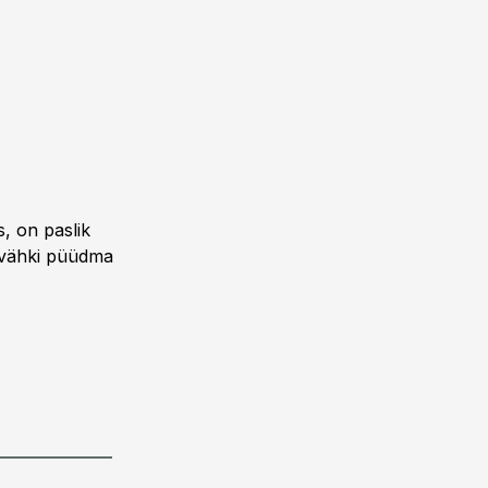
, on paslik
a vähki püüdma