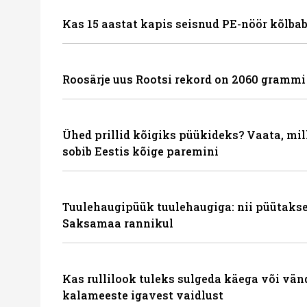
Kas 15 aastat kapis seisnud PE-nöör kõlbab
Roosärje uus Rootsi rekord on 2060 grammi
Ühed prillid kõigiks püükideks? Vaata, mil
sobib Eestis kõige paremini
Tuulehaugipüük tuulehaugiga: nii püütakse
Saksamaa rannikul
Kas rullilook tuleks sulgeda käega või vä
kalameeste igavest vaidlust