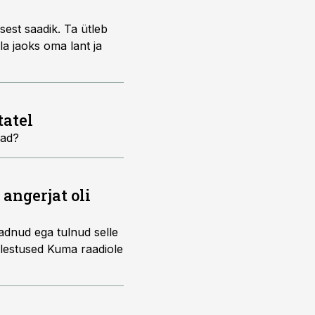
sest saadik. Ta ütleb
la jaoks oma lant ja
tatel
vad?
angerjat oli
adnud ega tulnud selle