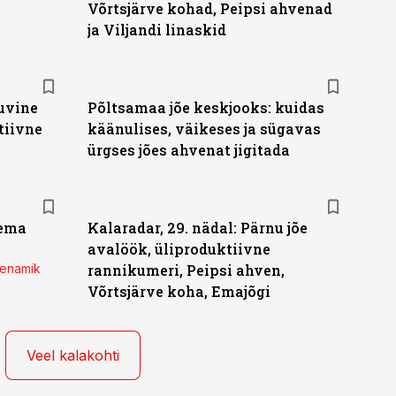
Võrtsjärve kohad, Peipsi ahvenad
ja Viljandi linaskid
suvine
Põltsamaa jõe keskjooks: kuidas
tiivne
käänulises, väikeses ja sügavas
ürgses jões ahvenat jigitada
lema
Kalaradar, 29. nädal: Pärnu jõe
avalöök, üliproduktiivne
 enamik
rannikumeri, Peipsi ahven,
Võrtsjärve koha, Emajõgi
Veel kalakohti