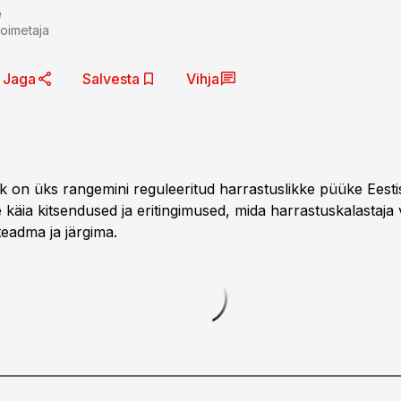
e
toimetaja
Jaga
Salvesta
Vihja
 on üks rangemini reguleeritud harrastuslikke püüke Eestis
e käia kitsendused ja eritingimused, mida harrastuskalastaj
eadma ja järgima.