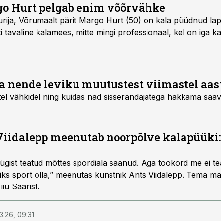
go Hurt pelgab enim võõrvähke
urija, Võrumaalt pärit Margo Hurt (50) on kala püüdnud lap
i tavaline kalamees, mitte mingi professionaal, kel on iga ka
a nende leviku muutustest viimastel aas
el vähkidel ning kuidas nad sisserändajatega hakkama saa
iidalepp meenutab noorpõlve kalapüüki: 
gist teatud mõttes spordiala saanud. Aga tookord me ei te
kunstnik Ants Viidalepp. Tema mälestused Kuma raadiole
iiu Saarist.
3.26, 09:31