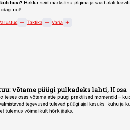
kub huvi?
Hakka neid märksõnu jälgima ja saad alati teavitu
idagi uut!
Varustus
Taktika
Varia
uu: võtame püügi pulkadeks lahti, II osa
o teises osas võtame ette püügi praktilised momendid – ku
evalmistavad tegevused tulevad püügi ajal kasuks, kuhu ja k
 et tulemus võimalikult hõrk jääks.