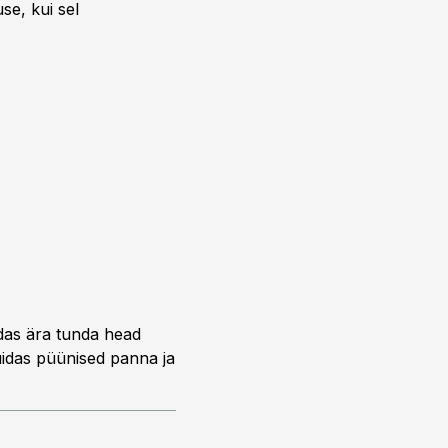
se, kui sel
idas ära tunda head
uidas püünised panna ja