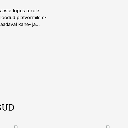
 aasta lõpus turule
s loodud platvormile e-
saadaval kahe- ja
lise reisijatebussina.
versioonis.
SUD