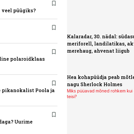
 veel püügiks?
Kalaradar, 30. nädal: süda
meriforell, landilatikas, ak
merehaug, ahvenat liigub
line polaroidklaas
Hea kohapüüdja peab mõt
nagu Sherlock Holmes
 pikanokalist Poola ja
Miks püüavad mõned rohkem kui
teisi?
ndaga? Uurime