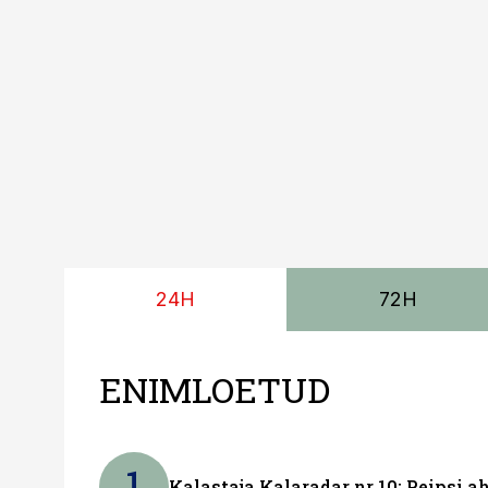
24H
72H
ENIMLOETUD
1
Kalastaja Kalaradar nr 10: Peipsi 