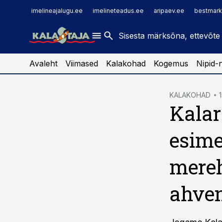
imelineajalugu.ee
raamatupidaja.ee
imelineajalugu.ee
imelineteadus.ee
aripaev.ee
bestmark
imelineteadus.ee
toostusuudised.ee
kaubandus.ee
Avaleht
Viimased
Kalakohad
Kogemus
Nipid-
cebook
KALAKOHAD
Kalar
Twitter)
kedIn
esime
ail
mereh
k
ahve