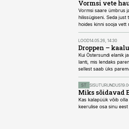
Vormsi vete hau
Vormsi saare ümbrus j
hilissügiseni. Seda jus
hoides kinni sooja vett 
LOOD
14.05.26, 14:30
Droppen – kaalu
Kui Östersundi elanik j
lanti, mis lendaks parem
sellest saab üks parem
ST
SISUTURUNDUS
19.0
Miks sõidavad 
Kas kalapüük võib olla 
keerulise osa sinu eest