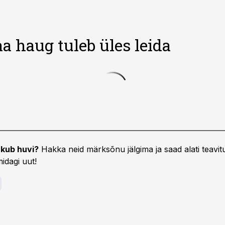
a haug tuleb üles leida
kub huvi?
Hakka neid märksõnu jälgima ja saad alati teavitu
idagi uut!