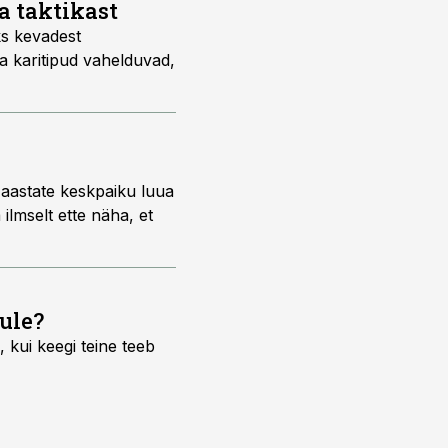
a taktikast
s kevadest
ja karitipud vahelduvad,
 aastate keskpaiku luua
ilmselt ette näha, et
ule?
 kui keegi teine teeb