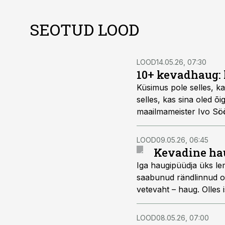
SEOTUD LOOD
LOOD
14.05.26, 07:30
10+ kevadhaug: 
Küsimus pole selles, k
selles, kas sina oled õ
maailmameister Ivo Sööt
Kalaradari podcasti saa
LOOD
09.05.26, 06:45
Kevadine ha
Iga haugipüüdja üks le
saabunud rändlinnud ots
vetevaht – haug. Olles
rahvuspargis, üritangi
LOOD
08.05.26, 07:00