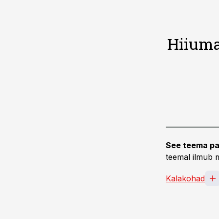
Hiiuma
See teema pa
teemal ilmub m
Kalakohad