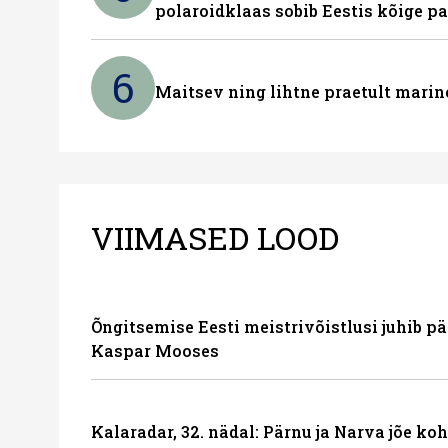
polaroidklaas sobib Eestis kõige p
6
Maitsev ning lihtne praetult marin
VIIMASED LOOD
Õngitsemise Eesti meistrivõistlusi juhib p
Kaspar Mooses
Kalaradar, 32. nädal: Pärnu ja Narva jõe ko