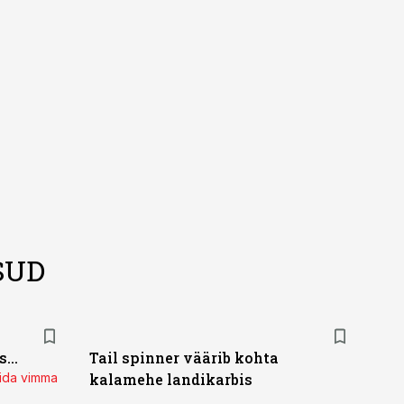
SUD
...
Tail spinner väärib kohta
mida vimma
kalamehe landikarbis