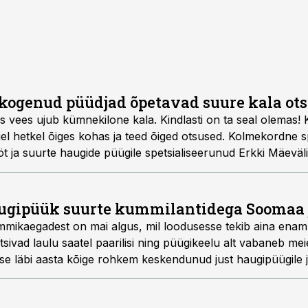
kogenud püüdjad õpetavad suure kala ots
as vees ujub kümnekilone kala. Kindlasti on ta seal olemas!
igel hetkel õiges kohas ja teed õiged otsused. Kolmekordne 
 ja suurte haugide püügile spetsialiseerunud Erkki Mäeväli 
tejuhile Rain Eralale, kuidas nemad suurt haugi jahivad.
ugipüük suurte kummilantidega Soomaa 
mmikaegadest on mai algus, mil loodusesse tekib aina enam r
ivad laulu saatel paarilisi ning püügikeelu alt vabaneb me
 ise läbi aasta kõige rohkem keskendunud just haugipüügile
 jagada oma kogemusi, kuidas kudejärgset haugi edukalt jões