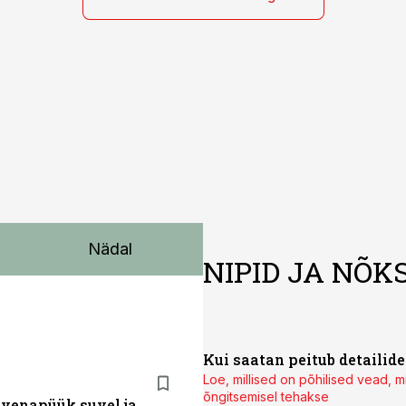
Nädal
NIPID JA NÕK
Kui saatan peitub detailides
Loe, millised on põhilised vead, 
õngitsemisel tehakse
ahvenapüük suvel ja