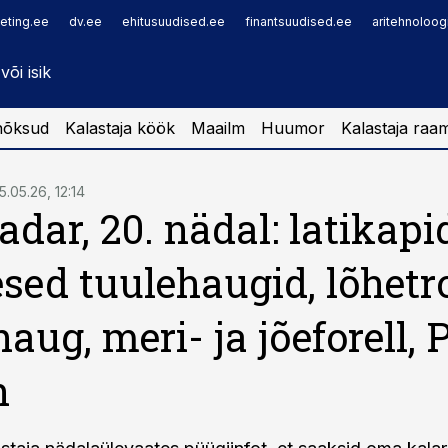
eting.ee
dv.ee
ehitusuudised.ee
finantsuudised.ee
aritehnoloog
nõksud
Kalastaja köök
Maailm
Huumor
Kalastaja raa
15.05.26, 12:14
adar, 20. nädal: latikapi
sed tuulehaugid, lõhetro
aug, meri- ja jõeforell, 
n