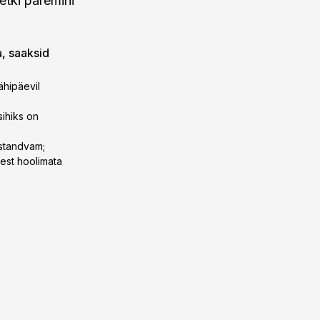
etki paremini
a, saaksid
ähipäevil
sihiks on
ustandvam;
lest hoolimata