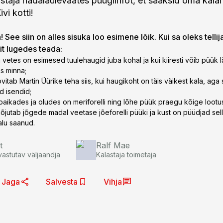
taja nädalaülevaates püügiinfot, et saaksid oma kalar
vi kotti!
 See siin on alles sisuka loo esimene lõik. Kui sa oleks tellij
lit lugedes teada:
i vetes on esimesed tuulehaugid juba kohal ja kui kiiresti võib püük l
s minna;
vitab Martin Üürike teha siis, kui haugikoht on täis väikest kala, aga 
 isendid;
s paikades ja oludes on meriforelli ning lõhe püük praegu kõige loot
õjutab jõgede madal veetase jõeforelli püüki ja kust on püüdjad sel
kalu saanud.
t
Ralf Mae
vastutav väljaandja
Kalastaja toimetaja
Jaga
Salvesta
Vihja