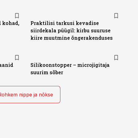
d kohad,
Praktilisi tarkusi kevadise
siirdekala püügil: kirbu suuruse
kiire muutmine õngerakenduses
aanid
Silikoonstopper – microjigitaja
suurim sõber
Rohkem nippe ja nõkse