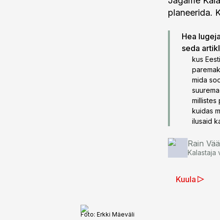
Jagame Kalas
planeerida. Ki
Hea lugeja!
seda artik
kus Eest
paremak
mida soo
suuremad
milliste
kuidas m
ilusaid 
Rain Vää
Kalastaja 
Kuula
Foto:
Erkki Mäeväli