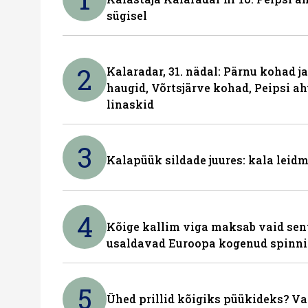
sügisel
2
Kalaradar, 31. nädal: Pärnu kohad 
haugid, Võrtsjärve kohad, Peipsi ah
linaskid
3
Kalapüük sildade juures: kala leid
4
Kõige kallim viga maksab vaid sent
usaldavad Euroopa kogenud spinn
5
Ühed prillid kõigiks püükideks? Va