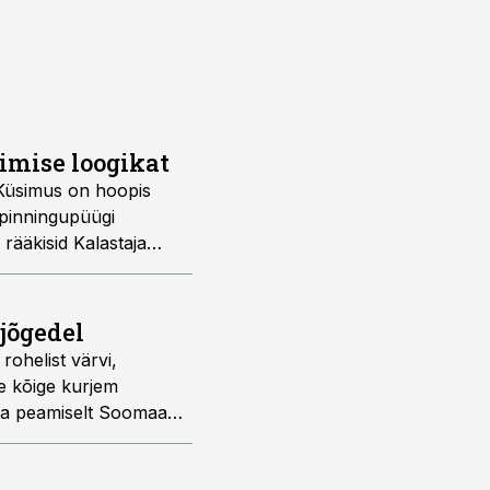
imise loogikat
 Küsimus on hoopis
spinningupüügi
rääkisid Kalastaja
jõgedel
ohelist värvi,
ie kõige kurjem
 ja peamiselt Soomaa
t tabada.