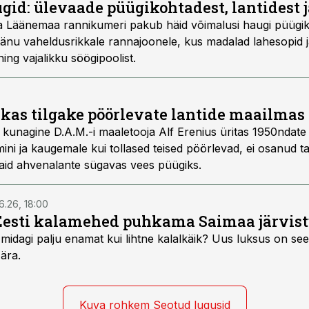
gid: ülevaade püügikohtadest, lantidest j
a Läänemaa rannikumeri pakub häid võimalusi haugi püügik
t tänu vaheldusrikkale rannajoonele, kus madalad lahesopid 
ning vajalikku söögipoolist.
kas tilgake pöörlevate lantide maailmas
a kunagine D.A.M.-i maaletooja Alf Erenius üritas 1950ndate
ini ja kaugemale kui tollased teised pöörlevad, ei osanud ta 
aid ahvenalante sügavas vees püügiks.
6.26, 18:00
Eesti kalamehed puhkama Saimaa järvist
midagi palju enamat kui lihtne kalalkäik? Uus luksus on see,
 ära.
Kuva rohkem Seotud lugusid