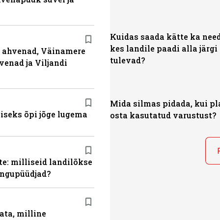
Kuidas saada kätte ka nee
kes landile paadi alla järgi
ja ahvenad, Väinamere
tulevad?
venad ja Viljandi
Mida silmas pidada, kui pl
miseks õpi jõge lugema
osta kasutatud varustust?
e: milliseid landilõkse
ingupüüdjad?
ata, milline