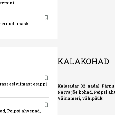
aremini
eeritud linask
KALAKOHAD
ärast eelviimast etappi
Kalaradar, 32. nädal: Pärnu 
Narva jõe kohad, Peipsi ah
Väinameri, vähipüük
had, Peipsi ahvenad,