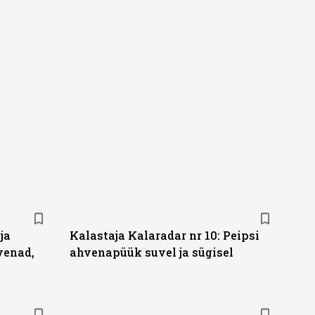
ja
Kalastaja Kalaradar nr 10: Peipsi
venad,
ahvenapüük suvel ja sügisel