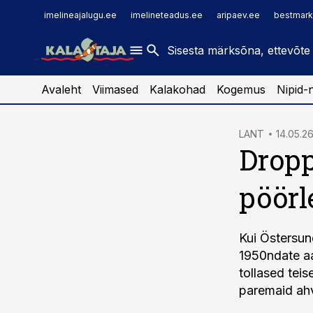
imelineajalugu.ee
raamatupidaja.ee
imelineajalugu.ee
imelineteadus.ee
aripaev.ee
bestmark
imelineteadus.ee
toostusuudised.ee
kaubandus.ee
Avaleht
Viimased
Kalakohad
Kogemus
Nipid-
cebook
LANT
14.05.26
Dropp
Twitter)
kedIn
pöörl
ail
k
Kui Östersund
1950ndate aa
tollased teis
paremaid ah