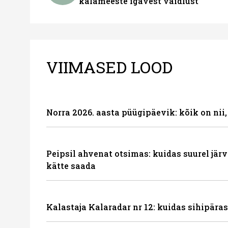
kalameeste igavest vaidlust
VIIMASED LOOD
Norra 2026. aasta püügipäevik: kõik on nii
Peipsil ahvenat otsimas: kuidas suurel järve
kätte saada
Kalastaja Kalaradar nr 12: kuidas sihipäras