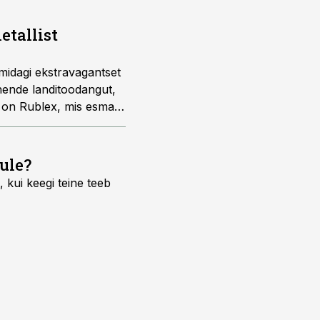
etallist
midagi ekstravagantset
 nende landitoodangut,
 on Rublex, mis esmalt,
 mänguasju, kuid
iga varustatud kummist
ule?
 kui keegi teine teeb