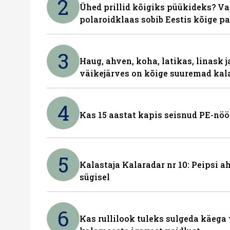
2
Ühed prillid kõigiks püükideks? Va
polaroidklaas sobib Eestis kõige p
3
Haug, ahven, koha, latikas, linask j
väikejärves on kõige suuremad kal
4
Kas 15 aastat kapis seisnud PE-nöö
5
Kalastaja Kalaradar nr 10: Peipsi 
sügisel
6
Kas rullilook tuleks sulgeda käeg