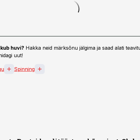
kub huvi?
Hakka neid märksõnu jälgima ja saad alati teavitu
idagi uut!
gu
Spinning