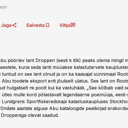
oon
Jaga
Salvesta
Vihja
bu pöörlev lant Droppen (eesti k tilk) peaks olema mingil m
meestele, kuna seda lanti müüakse kalastutarvete kaupluste
 tuntud on see lant olnud ja on ka kaasajal sünnimaal Roots
bu toodete eksport eriti jõuliselt ulatus. See lant on Roots
ud hulgaliselt nii poolt kui ka vastuhääli. „See kõlbab vaid se
 ütles mulle kord põlastavalt legendaarne poemüüja, eesti
i Lundgrens Sportfiskeredskapi kalastuskaupluses Stockho
70ndate aastate alguse Abu kataloogide pealkirjad erakords
s Droppeniga olevat saadud.