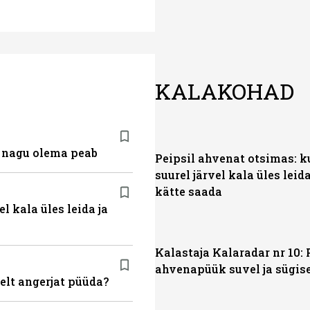
KALAKOHAD
, nagu olema peab
Peipsil ahvenat otsimas: k
suurel järvel kala üles leida
kätte saada
l kala üles leida ja
Kalastaja Kalaradar nr 10: 
ahvenapüük suvel ja sügis
elt angerjat püüda?