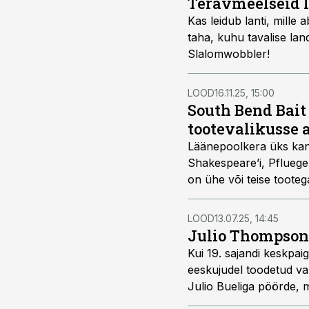
Teravmeelseid l
Kas leidub lanti, mille
taha, kuhu tavalise lan
Slalomwobbler!
LOOD
16.11.25, 15:00
South Bend Bait
tootevalikusse a
Läänepoolkera üks kand
Shakespeare’i, Pflueger
on ühe või teise tooteg
enne sõda, et näha ja ta
vallas, mis tollal vali
LOOD
13.07.25, 14:45
uurimisel ja lahtimõtes
Julio Thompson 
Kui 19. sajandi keskpaig
eeskujudel toodetud var
Julio Bueliga pöörde, 
öeldes – lusiklandi kas