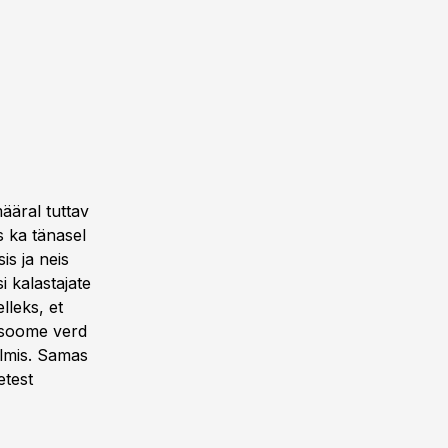
ääral tuttav
s ka tänasel
is ja neis
i kalastajate
lleks, et
-soome verd
lmis. Samas
etest