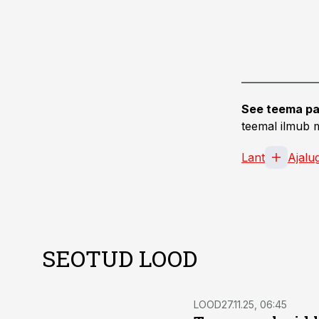
See teema pa
teemal ilmub m
Lant
Ajalu
SEOTUD LOOD
LOOD
27.11.25, 06:45