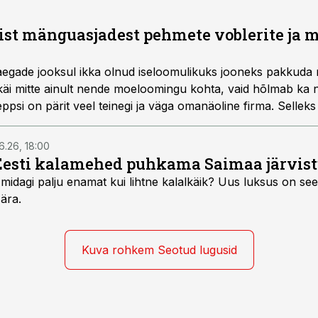
a sõnul olevat samalaadseid lante kasutatud juba varemgi.
t mänguasjadest pehmete voblerite ja m
 aegade jooksul ikka olnud iseloomulikuks jooneks pakkuda 
i käi mitte ainult nende moeloomingu kohta, vaid hõlmab ka
psi on pärit veel teinegi ja väga omanäoline firma. Selleks
oosnev nimigi ütleb, valmistas 1930ndatel aastatel kummist
 kalaspordibuumi alates lõplikult uut tüüpi, seest ujukambr
6.26, 18:00
Eesti kalamehed puhkama Saimaa järvist
midagi palju enamat kui lihtne kalalkäik? Uus luksus on see,
 ära.
Kuva rohkem Seotud lugusid