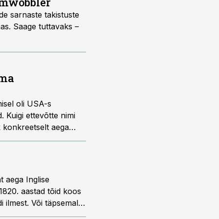
lomwobbler
de sarnaste takistuste
mas. Saage tuttavaks –
rma
isel oli USA-s
 Kuigi ettevõtte nimi
k konkreetselt aega
rullide kui ka nööride
asema kalaspordi arengu
iselt napilt.
t aega Inglise
 1820. aastad tõid koos
 ilmest. Või täpsemalt
ndest ajakirjanikule