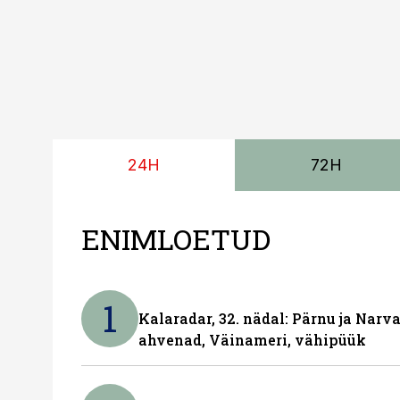
24H
72H
ENIMLOETUD
1
Kalaradar, 32. nädal: Pärnu ja Narva
ahvenad, Väinameri, vähipüük