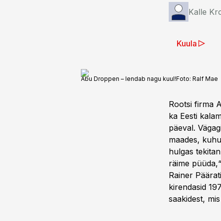
Kalle Kr
Kuula
Abu Droppen – lendab nagu kuul!
Foto:
Ralf Mae
Rootsi firma A
ka Eesti kala
päeval. Vägagi
maades, kuhu A
hulgas tekitan
räime püüda,“
Rainer Päärat
kirendasid 19
saakidest, mi