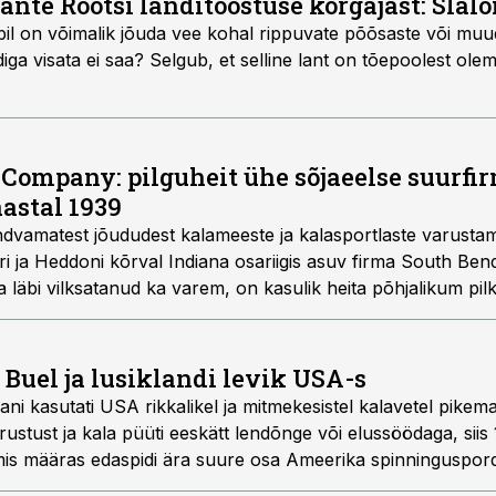
ante Rootsi landitööstuse kõrgajast: Sla
 abil on võimalik jõuda vee kohal rippuvate põõsaste või muu
diga visata ei saa? Selgub, et selline lant on tõepoolest ole
 Company: pilguheit ühe sõjaeelse suurfi
astal 1939
vamatest jõududest kalameeste ja kalasportlaste varustam
i ja Heddoni kõrval Indiana osariigis asuv firma South Bend.
a läbi vilksatanud ka varem, on kasulik heita põhjalikum pil
ibata neid olusid, tootelahendusi ja suundumusi nii ritvade, 
tsesid ning mis võiks olla kasulikuks taustaks meie Eesti var
tamisel – seda enam, et andmeid on meil seni olnud võtta äärm
Buel ja lusiklandi levik USA-s
ani kasutati USA rikkalikel ja mitmekesistel kalavetel pikema
ustust ja kala püüti eeskätt lendõnge või elussöödaga, siis
mis määras edaspidi ära suure osa Ameerika spinninguspordi
utamise määras ära Bueli tahe sedalaadi lante ise toota ja ne