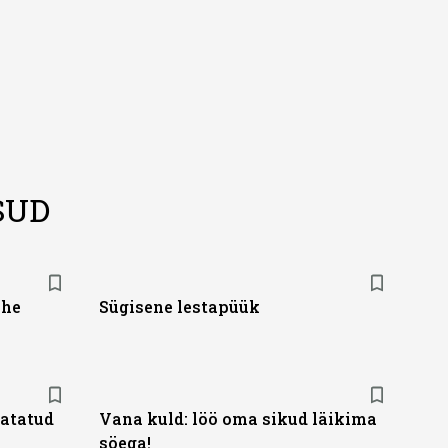
SUD
ehe
Sügisene lestapüük
vatatud
Vana kuld: löö oma sikud läikima
söega!