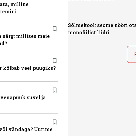
ata, milline
aremini
Sõlmekool: seome nööri ot
monofiilist liidri
a särg: millises meie
ad?
r kõlbab veel püügiks?
ahvenapüük suvel ja
a või vändaga? Uurime