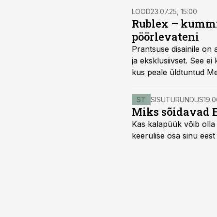
rääkida, kuna tema end
LOOD
23.07.25, 15:00
Rublex – kummis
pöörlevateni
Prantsuse disainile on
ja eksklusiivset. See e
kus peale üldtuntud Mep
nagu nimelühenditest k
orienteerus peale sõda
ST
SISUTURUNDUS
19.0
voblerite tootmisele.
Miks sõidavad 
Kas kalapüük võib olla 
keerulise osa sinu eest