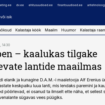
eting.ee
dv.ee
ehitusuudised.ee
finantsuudised.ee
aritehnoloog
nõksud
Kalastaja köök
Maailm
Huumor
Kalastaja raa
, 14:30
en – kaalukas tilgake
evate lantide maailmas
i elanik ja kunagine D.A.M.-i maaletooja Alf Erenius ür
state keskpaiku luua lanti, mis lendaks paremini ja ka
ed pöörlevad, ei osanud ta ilmselt ette näha, et sellest
venalante sügavas vees püügiks.