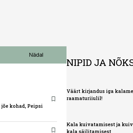
Nädal
NIPID JA NÕK
Väärt kirjandus iga kalam
raamaturiiulil!
 jõe kohad, Peipsi
Kala kuivatamisest ja kui
kala säilitamisest