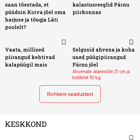
saan tõestada, et
kalastusreeglid Pärnu
püüdsin Koiva jõel oma
piirkonnas
harjuse ja tõugja Läti
poolelt?
Vaata, millised
Selgusid ahvena ja koha
piirangud kehtivad
uued püügipiirangud
kalapüügil mais
Pärnu jõel
Ahvenale alammõõt 21 cm ja
kotilimiit 10 kg
Rohkem seadustest
KESKKOND