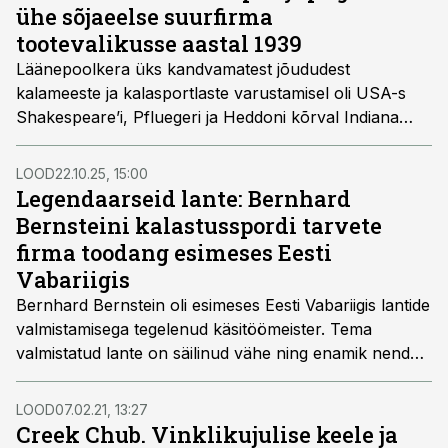
ühe sõjaeelse suurfirma
tootevalikusse aastal 1939
Läänepoolkera üks kandvamatest jõududest
kalameeste ja kalasportlaste varustamisel oli USA-s
Shakespeare’i, Pfluegeri ja Heddoni kõrval Indiana
osariigis asuv firma South Bend. Kuigi ettevõtte nimi on
ühe või teise tootega läbi vilksatanud ka varem, on
LOOD
22.10.25, 15:00
kasulik heita põhjalikum pilk konkreetselt aega enne
Legendaarseid lante: Bernhard
sõda, et näha ja taibata neid olusid, tootelahendusi ja
Bernsteini kalastusspordi tarvete
suundumusi nii ritvade, rullide kui ka nööride vallas,
firma toodang esimeses Eesti
mis tollal valitsesid ning mis võiks olla kasulikuks
Vabariigis
taustaks meie Eesti varasema kalaspordi arengu
Bernhard Bernstein oli esimeses Eesti Vabariigis lantide
uurimisel ja lahtimõtestamisel – seda enam, et andmeid
valmistamisega tegelenud käsitöömeister. Tema
on meil seni olnud võtta äärmiselt napilt.
valmistatud lante on säilinud vähe ning enamik nendest
on tänaseks kollektsionääride kogudes.
LOOD
07.02.21, 13:27
Creek Chub. Vinklikujulise keele ja