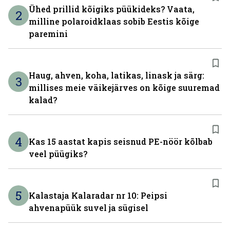
Ühed prillid kõigiks püükideks? Vaata,
2
milline polaroidklaas sobib Eestis kõige
paremini
Haug, ahven, koha, latikas, linask ja särg:
3
millises meie väikejärves on kõige suuremad
kalad?
4
Kas 15 aastat kapis seisnud PE-nöör kõlbab
veel püügiks?
5
Kalastaja Kalaradar nr 10: Peipsi
ahvenapüük suvel ja sügisel