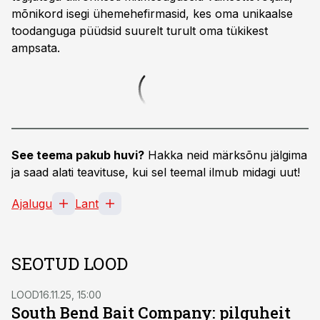
mõnikord isegi ühemehefirmasid, kes oma unikaalse
toodanguga püüdsid suurelt turult oma tükikest
ampsata.
See teema pakub huvi?
Hakka neid märksõnu jälgima
ja saad alati teavituse, kui sel teemal ilmub midagi uut!
Ajalugu
Lant
SEOTUD LOOD
LOOD
16.11.25, 15:00
South Bend Bait Company: pilguheit