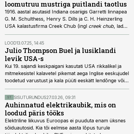
loomutruu mustriga puitlandi taotlus
1916. aastal asutasid Indiana osariigis Garretti linnapea
G. M. Schulthess, Henry S. Dills ja C. H. Heinzerling
USA kalastusfirma Creek Chub (ingl
creek chub
, lad
Semotilus Atromaculatus
on turvataoline kalake, keda
leidus ümbruskonna ojades). Selle üks rajajaid Henry
LOOD
13.07.25, 14:45
S. Dills patenteeris kokku kolm puitlantide täiustamise
Julio Thompson Buel ja lusiklandi
võtet. Neist kaks olulisemat olid nn vinkelraua-kujuline
levik USA-s
keel landi mängimapanemiseks landi esiotsas ja
Kui 19. sajandi keskpaigani kasutati USA rikkalikel ja
rastrikujulise soomusemustri värvimise meetod landile.
mitmekesistel kalavetel pikemat aega Inglise eeskujudel
toodetud varustust ja kala püüti eeskätt lendõnge või
elussöödaga, siis 1820. aastad tõid koos Julio Bueliga
pöörde, mis määras edaspidi ära suure osa Ameerika
SISUTURUNDUS
27.03.26, 09:31
ST
spinninguspordi ilmest. Või täpsemalt öeldes –
Auhinnatud elektrikaubik, mis on
lusiklandi kasutamise määras ära Bueli tahe sedalaadi
loodud päris tööks
lante ise toota ja nendest ajakirjanikule rääkida, kuna
Elektriline liikuvus Euroopas ei puuduta enam üksnes
tema enda sõnul olevat samalaadseid lante kasutatud
sõiduautosid. Kia tõi eelmise aasta lõpus turule
juba varemgi.