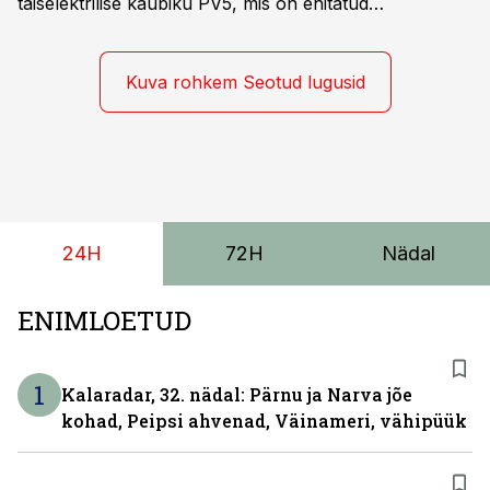
täiselektrilise kaubiku PV5, mis on ehitatud
spetsiaalselt elektriliste kaubikute jaoks loodud
platvormile e-GMP.s ja pakub hulgaliselt võimalusi
tarbesõiduki konfigureerimiseks. Kia PV5 on saadaval
Kuva rohkem Seotud lugusid
kahe- ja kolmekohalise pakiautona, 5-kohalise
meeskonnakaubikuna ja viie- ning seitsmekohalise
reisijatebussina. Viimast saab kohaldada ka
invavedudeks. Aasta lõpus on mudel saadaval ka šassii
versioonis.
24H
72H
Nädal
ENIMLOETUD
1
Kalaradar, 32. nädal: Pärnu ja Narva jõe
kohad, Peipsi ahvenad, Väinameri, vähipüük