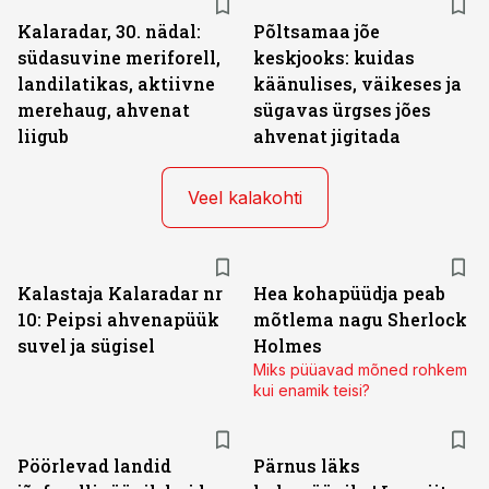
Kalaradar, 30. nädal:
Põltsamaa jõe
südasuvine meriforell,
keskjooks: kuidas
landilatikas, aktiivne
käänulises, väikeses ja
merehaug, ahvenat
sügavas ürgses jões
liigub
ahvenat jigitada
Veel kalakohti
Kalastaja Kalaradar nr
Hea kohapüüdja peab
10: Peipsi ahvenapüük
mõtlema nagu Sherlock
suvel ja sügisel
Holmes
Miks püüavad mõned rohkem
kui enamik teisi?
Pöörlevad landid
Pärnus läks