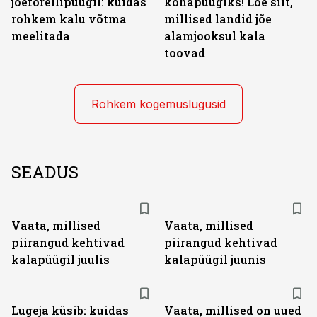
jõeforellipüügil: kuidas
kohapüügiks! Loe siit,
rohkem kalu võtma
millised landid jõe
meelitada
alamjooksul kala
toovad
Rohkem kogemuslugusid
SEADUS
Vaata, millised
Vaata, millised
piirangud kehtivad
piirangud kehtivad
kalapüügil juulis
kalapüügil juunis
Lugeja küsib: kuidas
Vaata, millised on uued