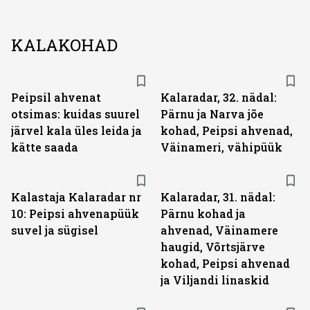
KALAKOHAD
Peipsil ahvenat
Kalaradar, 32. nädal:
otsimas: kuidas suurel
Pärnu ja Narva jõe
järvel kala üles leida ja
kohad, Peipsi ahvenad,
kätte saada
Väinameri, vähipüük
Kalastaja Kalaradar nr
Kalaradar, 31. nädal:
10: Peipsi ahvenapüük
Pärnu kohad ja
suvel ja sügisel
ahvenad, Väinamere
haugid, Võrtsjärve
kohad, Peipsi ahvenad
ja Viljandi linaskid