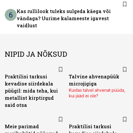
Kas rullilook tuleks sulgeda käega või
6
vändaga? Uurime kalameeste igavest
vaidlust
NIPID JA NÕKSUD
Praktilisi tarkusi
Talvine ahvenapüük
kevadise siirdekala
microjigiga
püügil: mida teha, kui
Kuidas talvel ahvenat püüda,
kui jääd ei ole?
metallist kirptirgud
said otsa
Meie parimad
Praktilisi tarkusi