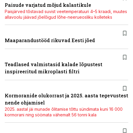
Paisude varjatud mõjud kalastikule
Paisjärved tõstavad suvist veetemperatuuri 4–5 kraadi, muutes
allavoolu jäävad jõelõigud lõhe-neerueosliku kolleteks
Maaparandustööd rikuvad Eesti jõed
Teadlased valmistasid kalade lõpustest
inspireeritud mikroplasti filtri
Kormoranide olukorrast ja 2025. aasta tegevustest
nende ohjamisel
2025. aastal jäi munade õlitamise tõttu sündimata kuni 16 000
kormorani ning söömata vähemalt 56 tonni kala