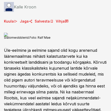
Kalle Kroon
Kuula
Jaga
Salvesta
Vihja
Slalomwobblerid.
Foto:
Ralf Mae
Üle-eelmine ja eelmine sajand olid kogu arenenud
läänemaailmas niihästi kalastustarvete kui ka
konkreetselt landidisaini ja toodangu kõrgajaks. Kõrvuti
tänaseks klassikalisteks kujunenud lantide kõrvale
sigines ägedas konkurentsis ka selliseid mudeleid, mis
olid pigem autori teravmeelsuse või kõrgendatud
huumoritaju väljundeiks, või oli ajendiks iga hinna eest
millegi erinevaga silma paista. Nii ka naabermaal
Rootsis, kus veel eelmise sajandi neljakümnendatel-
viiekümnendatel aastatel leidus kõrvuti suurte
tegijatega ülirohkesti mitmesuguseid väikeettevõtjaid,