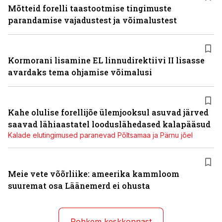
Mõtteid forelli taastootmise tingimuste
parandamise vajadustest ja võimalustest
Kormorani lisamine EL linnudirektiivi II lisasse
avardaks tema ohjamise võimalusi
Kahe olulise forellijõe ülemjooksul asuvad järved
saavad lähiaastatel looduslähedased kalapääsud
Kalade elutingimused paranevad Põltsamaa ja Pärnu jõel
Meie vete võõrliike: ameerika kammloom
suuremat osa Läänemerd ei ohusta
Rohkem keskkonnast