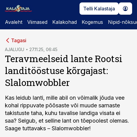
Telli Kalastaja
Avaleht
Viimased
Kalakohad
Kogemus
Nipid-nõksu
cebook
Tagasi
Twitter)
AJALUGU
27.11.25, 06:45
Teravmeelseid lante Rootsi
kedIn
landitööstuse kõrgajast:
ail
Slalomwobbler
k
Kas leidub lanti, mille abil on võimalik jõuda vee
kohal rippuvate põõsaste või muude sarnaste
takistuste taha, kuhu tavalise landiga visata ei
saa? Selgub, et selline lant on tõepoolest olemas.
Saage tuttavaks – Slalomwobbler!