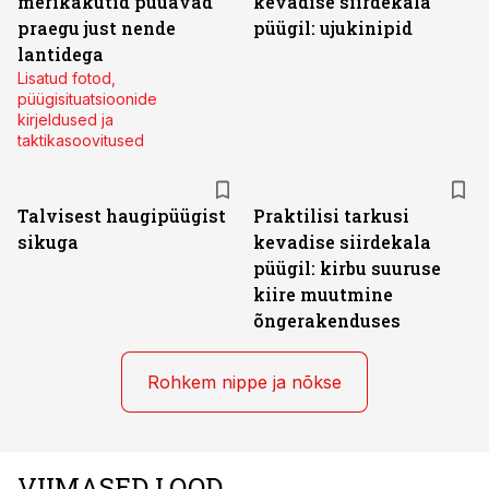
merikakütid püüavad
kevadise siirdekala
praegu just nende
püügil: ujukinipid
lantidega
Lisatud fotod,
püügisituatsioonide
kirjeldused ja
taktikasoovitused
Talvisest haugipüügist
Praktilisi tarkusi
sikuga
kevadise siirdekala
püügil: kirbu suuruse
kiire muutmine
õngerakenduses
Rohkem nippe ja nõkse
VIIMASED LOOD