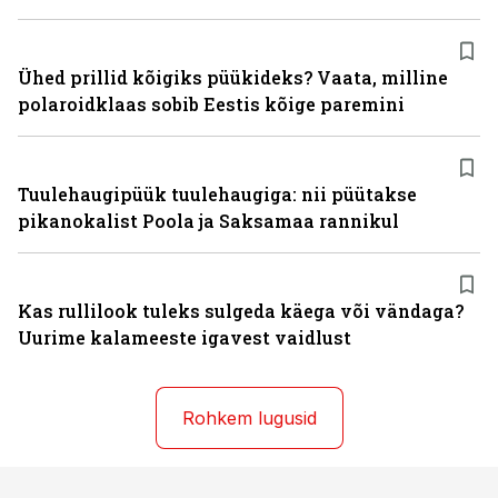
Ühed prillid kõigiks püükideks? Vaata, milline
polaroidklaas sobib Eestis kõige paremini
Tuulehaugipüük tuulehaugiga: nii püütakse
pikanokalist Poola ja Saksamaa rannikul
Kas rullilook tuleks sulgeda käega või vändaga?
Uurime kalameeste igavest vaidlust
Rohkem lugusid