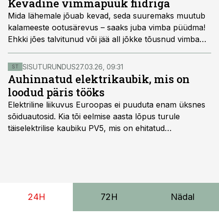
Kevadine vimmapüük fiidriga
kohapüügi pulkadeks lahti.
Mida lähemale jõuab kevad, seda suuremaks muutub
kalameeste ootusärevus – saaks juba vimba püüdma!
Ehkki jões talvitunud või jää all jõkke tõusnud vimba
saab reeglina ka jäämineku järgselt, on kõige parem
aeg vimmapüügiks ikkagi siis, kui kevadpäike juba
SISUTURUNDUS
27.03.26, 09:31
ST
mõnusasti soojendab, loodusesse tekib värsket
Auhinnatud elektrikaubik, mis on
kevadrohelust ning vimbade põhimass merest jõkke
loodud päris tööks
kudema pressib.
Elektriline liikuvus Euroopas ei puuduta enam üksnes
sõiduautosid. Kia tõi eelmise aasta lõpus turule
täiselektrilise kaubiku PV5, mis on ehitatud
spetsiaalselt elektriliste kaubikute jaoks loodud
platvormile e-GMP.s ja pakub hulgaliselt võimalusi
tarbesõiduki konfigureerimiseks. Kia PV5 on saadaval
kahe- ja kolmekohalise pakiautona, 5-kohalise
meeskonnakaubikuna ja viie- ning seitsmekohalise
24H
72H
Nädal
reisijatebussina. Viimast saab kohaldada ka
invavedudeks. Aasta lõpus on mudel saadaval ka šassii