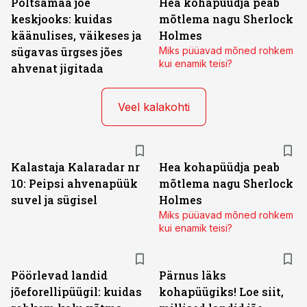
Põltsamaa jõe
Hea kohapüüdja peab
keskjooks: kuidas
mõtlema nagu Sherlock
käänulises, väikeses ja
Holmes
sügavas ürgses jões
Miks püüavad mõned rohkem
kui enamik teisi?
ahvenat jigitada
Veel kalakohti
Kalastaja Kalaradar nr
Hea kohapüüdja peab
10: Peipsi ahvenapüük
mõtlema nagu Sherlock
suvel ja sügisel
Holmes
Miks püüavad mõned rohkem
kui enamik teisi?
Pöörlevad landid
Pärnus läks
jõeforellipüügil: kuidas
kohapüügiks! Loe siit,