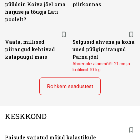
püüdsin Koiva jõel oma
piirkonnas
harjuse ja tõugja Läti
poolelt?
Vaata, millised
Selgusid ahvena ja koha
piirangud kehtivad
uued püügipiirangud
kalapüügil mais
Pärnu jõel
Ahvenale alammõõt 21 cm ja
kotilimiit 10 kg
Rohkem seadustest
KESKKOND
Paisude varjatud mõjud kalastikule