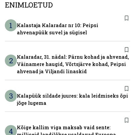
versioonis.
ENIMLOETUD
1
Kalastaja Kalaradar nr 10: Peipsi
ahvenapüük suvel ja sügisel
Kalaradar, 31. nädal: Pärnu kohad ja ahvenad,
2
Väinamere haugid, Võrtsjärve kohad, Peipsi
ahvenad ja Viljandi linaskid
3
Kalapüük sildade juures: kala leidmiseks õpi
jõge lugema
Kõige kallim viga maksab vaid sente:
4
milliseid landilõkse usaldavad Euroopa