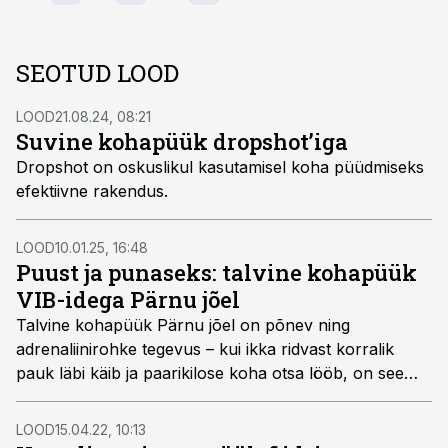
SEOTUD LOOD
LOOD
21.08.24, 08:21
Suvine kohapüük dropshot’iga
Dropshot on oskuslikul kasutamisel koha püüdmiseks
efektiivne rakendus.
LOOD
10.01.25, 16:48
Puust ja punaseks: talvine kohapüük
VIB-idega Pärnu jõel
Talvine kohapüük Pärnu jõel on põnev ning
adrenaliinirohke tegevus – kui ikka ridvast korralik
pauk läbi käib ja paarikilose koha otsa lööb, on see
niivõrd võimas elamus, et tahad seda kogeda veel ja
veel. Pärnus püütakse viimastel aastatel koha põhiliselt
LOOD
15.04.22, 10:13
VIB-lantidega. Järgnevas loos võtamegi Pärnu jõe