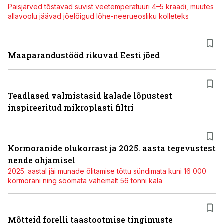
Paisjärved tõstavad suvist veetemperatuuri 4–5 kraadi, muutes
allavoolu jäävad jõelõigud lõhe-neerueosliku kolleteks
Maaparandustööd rikuvad Eesti jõed
Teadlased valmistasid kalade lõpustest
inspireeritud mikroplasti filtri
Kormoranide olukorrast ja 2025. aasta tegevustest
nende ohjamisel
2025. aastal jäi munade õlitamise tõttu sündimata kuni 16 000
kormorani ning söömata vähemalt 56 tonni kala
Mõtteid forelli taastootmise tingimuste