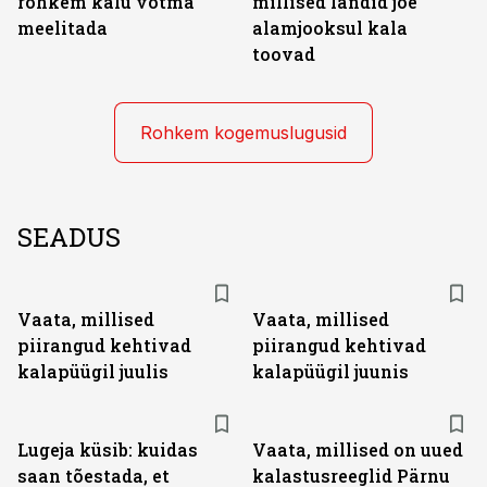
rohkem kalu võtma
millised landid jõe
meelitada
alamjooksul kala
toovad
Rohkem kogemuslugusid
SEADUS
Vaata, millised
Vaata, millised
piirangud kehtivad
piirangud kehtivad
kalapüügil juulis
kalapüügil juunis
Lugeja küsib: kuidas
Vaata, millised on uued
saan tõestada, et
kalastusreeglid Pärnu