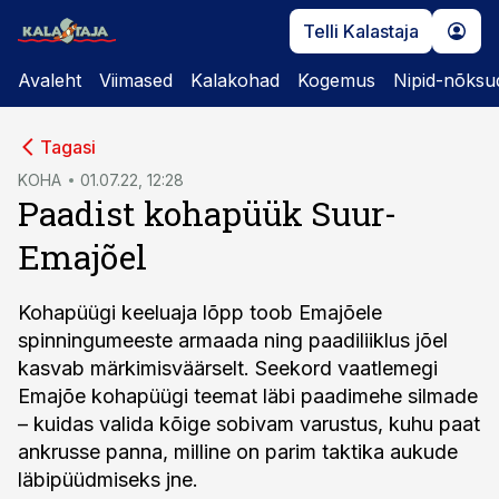
Telli Kalastaja
Avaleht
Viimased
Kalakohad
Kogemus
Nipid-nõksu
cebook
Tagasi
Twitter)
KOHA
01.07.22, 12:28
Paadist kohapüük Suur-
kedIn
Emajõel
ail
k
Kohapüügi keeluaja lõpp toob Emajõele
spinningumeeste armaada ning paadiliiklus jõel
kasvab märkimisväärselt. Seekord vaatlemegi
Emajõe kohapüügi teemat läbi paadimehe silmade
– kuidas valida kõige sobivam varustus, kuhu paat
ankrusse panna, milline on parim taktika aukude
läbipüüdmiseks jne.