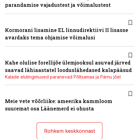
parandamise vajadustest ja võimalustest
Kormorani lisamine EL linnudirektiivi II lisasse
avardaks tema ohjamise võimalusi
Kahe olulise forellijõe ülemjooksul asuvad järved
saavad lähiaastatel looduslähedased kalapääsud
Kalade elutingimused paranevad Põltsamaa ja Pärnu jõel
Meie vete võõrliike: ameerika kammloom
suuremat osa Läänemerd ei ohusta
Rohkem keskkonnast