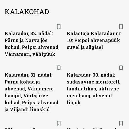
KALAKOHAD
Kalaradar, 32. nädal:
Kalastaja Kalaradar nr
Pärnu ja Narva jõe
10: Peipsi ahvenapüük
kohad, Peipsi ahvenad,
suvel ja sügisel
Väinameri, vähipüük
Kalaradar, 31. nädal:
Kalaradar, 30. nädal:
Pärnu kohad ja
südasuvine meriforell,
ahvenad, Väinamere
landilatikas, aktiivne
haugid, Võrtsjärve
merehaug, ahvenat
kohad, Peipsi ahvenad
liigub
ja Viljandi linaskid