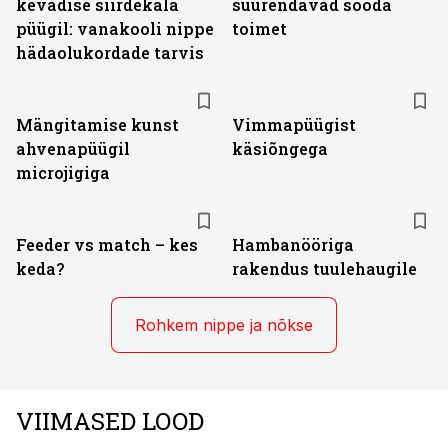
kevadise siirdekala
suurendavad sööda
püügil: vanakooli nippe
toimet
hädaolukordade tarvis
Mängitamise kunst
Vimmapüügist
ahvenapüügil
käsiõngega
microjigiga
Feeder vs match – kes
Hambanööriga
keda?
rakendus tuulehaugile
Rohkem nippe ja nõkse
VIIMASED LOOD