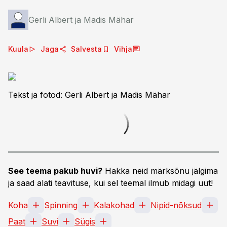
Gerli Albert ja Madis Mähar
Kuula
Jaga
Salvesta
Vihja
Tekst ja fotod: Gerli Albert ja Madis Mähar
See teema pakub huvi?
Hakka neid märksõnu jälgima
ja saad alati teavituse, kui sel teemal ilmub midagi uut!
Koha
Spinning
Kalakohad
Nipid-nõksud
Paat
Suvi
Sügis