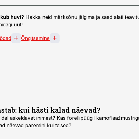
kub huvi?
Hakka neid märksõnu jälgima ja saad alati teavitu
idagi uut!
ödad
Õngitsemine
stab: kui hästi kalad näevad?
ldal askeldavat inimest? Kas forellipüügil kamoflaažmustrig
lad näevad paremini kui teised?