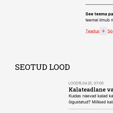
See teema pa
teemal ilmub m
Teadus
Sö
SEOTUD LOOD
LOOD
15.04.25, 07:00
Kalateadlane va
Kuidas näevad kalad ka
õigustatud? Millised ka