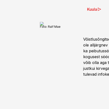
Kuula
Foto:
Ralf Mae
Võistlusõngits
ole alljärgnev
ka peibutussöö
kogusest sööda
võib olla aga 
justkui kirve
tulevad infok