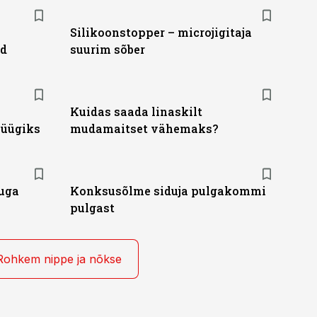
Silikoonstopper – microjigitaja
id
suurim sõber
Kuidas saada linaskilt
püügiks
mudamaitset vähemaks?
kuga
Konksusõlme siduja pulgakommi
pulgast
Rohkem nippe ja nõkse