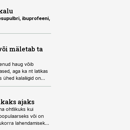
kalu
supulbri, ibuprofeeni,
õi mäletab ta
senud haug võib
sed, aga ka nt latikas
 ühed kalaliigid on
ritud ja nii mõndagi ka
ikaks ajaks
ma ohtlikuks kui
i populaarseks või on
olukorra lahendamiseks