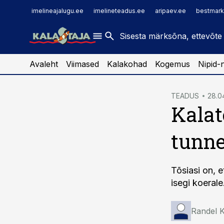
imelineajalugu.ee
raamatupidaja.ee
imelineajalugu.ee
imelineteadus.ee
aripaev.ee
bestmark
imelineteadus.ee
toostusuudised.ee
kaubandus.ee
Avaleht
Viimased
Kalakohad
Kogemus
Nipid-
cebook
TEADUS
28.0
Kalat
Twitter)
kedIn
tunne
ail
k
Tõsiasi on, e
isegi koerale
Randel K