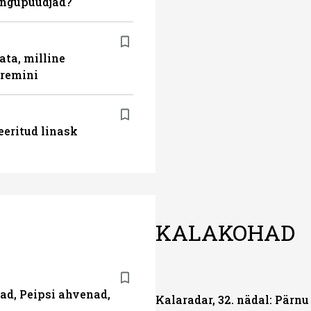
ingupüüdjad?
ata, milline
aremini
eeritud linask
KALAKOHAD
had, Peipsi ahvenad,
Kalaradar, 32. nädal: Pärnu 