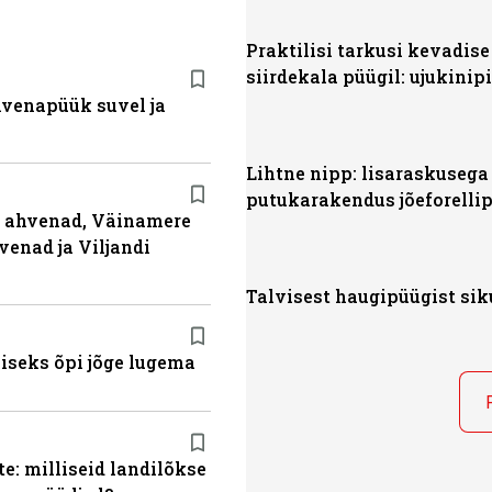
Praktilisi tarkusi kevadise
siirdekala püügil: ujukinip
ahvenapüük suvel ja
Lihtne nipp: lisaraskusega
putukarakendus jõeforelli
ja ahvenad, Väinamere
venad ja Viljandi
Talvisest haugipüügist si
miseks õpi jõge lugema
e: milliseid landilõkse