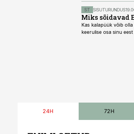
on tihti kasutusel püüa j
ST
SISUTURUNDUS
19.0
Miks sõidavad 
Kas kalapüük võib olla 
keerulise osa sinu eest
24H
72H