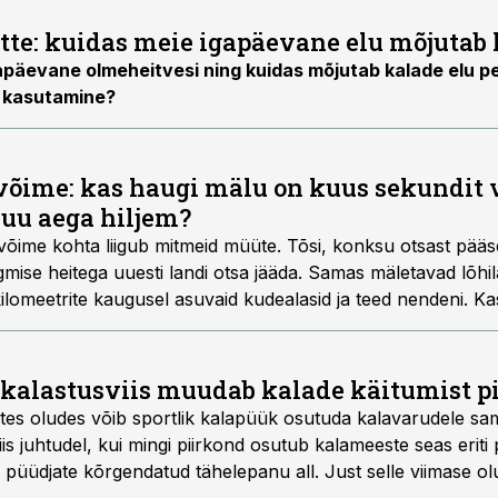
tte: kuidas meie igapäevane elu mõjutab 
apäevane olmeheitvesi ning kuidas mõjutab kalade elu pe
i kasutamine?
õime: kas haugi mälu on kuus sekundit v
kuu aega hiljem?
võime kohta liigub mitmeid müüte. Tõsi, konksu otsast pää
mise heitega uuesti landi otsa jääda. Samas mäletavad lõhila
lomeetrite kaugusel asuvaid kudealasid ja teed nendeni. Kas
lade õppimisvõimet on akvaariumikatsete käigus piisavalt uu
 kalastusviis muudab kalade käitumist p
ites oludes võib sportlik kalapüük osutuda kalavarudele sa
iis juhtudel, kui mingi piirkond osutub kalameeste seas erit
liik püüdjate kõrgendatud tähelepanu all. Just selle viimase 