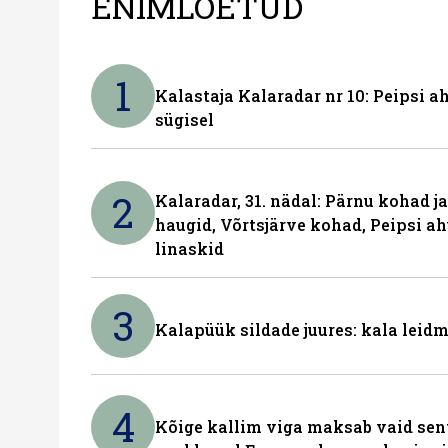
ENIMLOETUD
1
Kalastaja Kalaradar nr 10: Peipsi 
sügisel
2
Kalaradar, 31. nädal: Pärnu kohad 
haugid, Võrtsjärve kohad, Peipsi ah
linaskid
3
Kalapüük sildade juures: kala leid
4
Kõige kallim viga maksab vaid sent