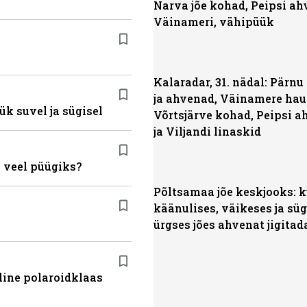
Narva jõe kohad, Peipsi ah
Väinameri, vähipüük
Kalaradar, 31. nädal: Pärn
ja ahvenad, Väinamere hau
ük suvel ja sügisel
Võrtsjärve kohad, Peipsi 
ja Viljandi linaskid
 veel püügiks?
Põltsamaa jõe keskjooks: 
käänulises, väikeses ja sü
ürgses jões ahvenat jigitad
line polaroidklaas