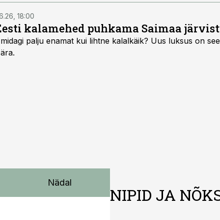
a vabasta stiilis püügipiirang.
6.26, 18:00
Eesti kalamehed puhkama Saimaa järvist
midagi palju enamat kui lihtne kalalkäik? Uus luksus on see,
 ära.
Nädal
NIPID JA NÕK