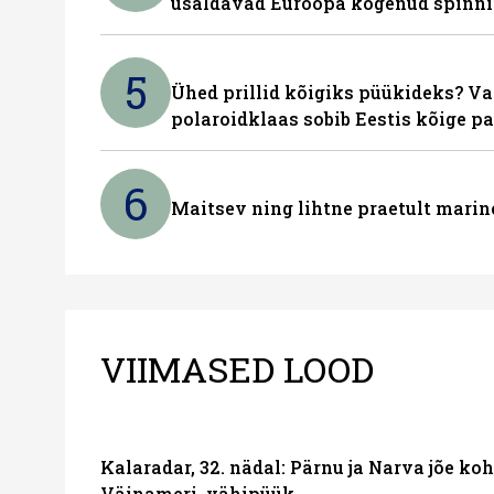
usaldavad Euroopa kogenud spinn
5
Ühed prillid kõigiks püükideks? Va
polaroidklaas sobib Eestis kõige p
6
Maitsev ning lihtne praetult marin
VIIMASED LOOD
Kalaradar, 32. nädal: Pärnu ja Narva jõe ko
Väinameri, vähipüük