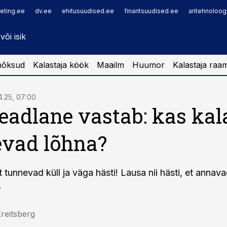
eting.ee
dv.ee
ehitusuudised.ee
finantsuudised.ee
aritehnoloog
nõksud
Kalastaja köök
Maailm
Huumor
Kalastaja raa
4.25, 07:00
eadlane vastab: kas kal
vad lõhna?
t tunnevad küll ja väga hästi! Lausa nii hästi, et annav
.
reitsberg