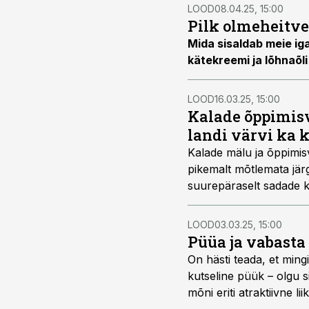
LOOD
08.04.25, 15:00
Pilk olmeheitve
Mida sisaldab meie ig
kätekreemi ja lõhnaõl
LOOD
16.03.25, 15:00
Kalade õppimisv
landi värvi ka 
Kalade mälu ja õppimis
pikemalt mõtlemata järg
suurepäraselt sadade ki
targemad kui teised? Ka
teada saadud.
LOOD
03.03.25, 15:00
Püüa ja vabasta
On hästi teada, et ming
kutseline püük – olgu s
mõni eriti atraktiivne 