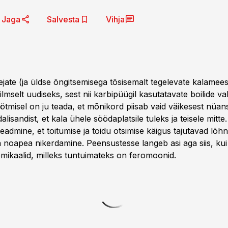
Jaga
Salvesta
Vihja
ejate (ja üldse õngitsemisega tõsisemalt tegelevate kalamees
 ilmselt uudiseks, sest nii karbipüügil kasutatavate boilide va
tmisel on ju teada, et mõnikord piisab vaid väikesest nüansi
lisandist, et kala ühele söödaplatsile tuleks ja teisele mitte
teadmine, et toitumise ja toidu otsimise käigus tajutavad lõh
ga noapea nikerdamine. Peensustesse langeb asi aga siis, k
emikaalid, milleks tuntuimateks on feromoonid.