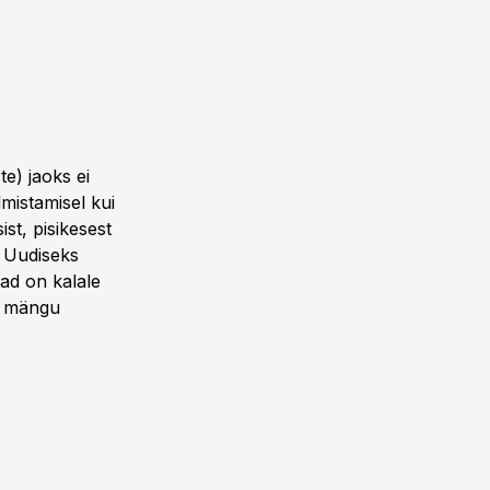
te) jaoks ei
lmistamisel kui
st, pisikesest
. Uudiseks
nad on kalale
ui mängu