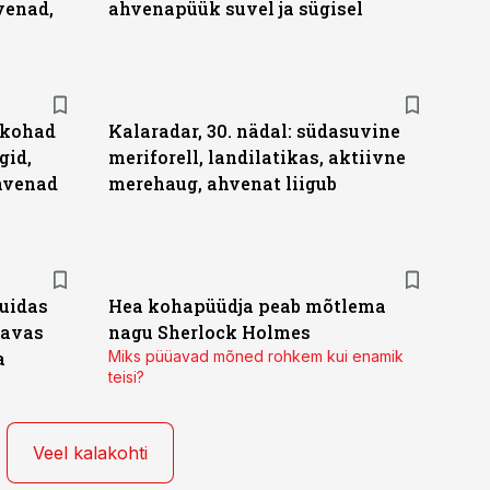
venad,
ahvenapüük suvel ja sügisel
u kohad
Kalaradar, 30. nädal: südasuvine
gid,
meriforell, landilatikas, aktiivne
ahvenad
merehaug, ahvenat liigub
kuidas
Hea kohapüüdja peab mõtlema
gavas
nagu Sherlock Holmes
a
Miks püüavad mõned rohkem kui enamik
teisi?
Veel kalakohti