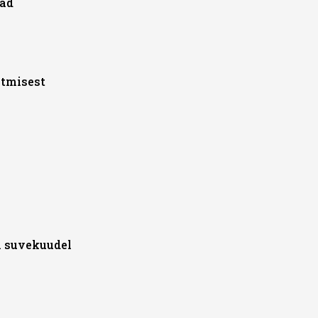
uad
ötmisest
l suvekuudel