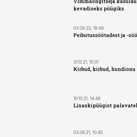
Vimmaõngitseja käsula
kevadiseks püügiks
03.08.23, 18:48
Peibutussöötadest ja -sö
31.12.21, 10:31
Kirbud, kirbud, hundionu
19.10.21, 14:46
Linaskipüügist palavate
03.08.21, 10:45