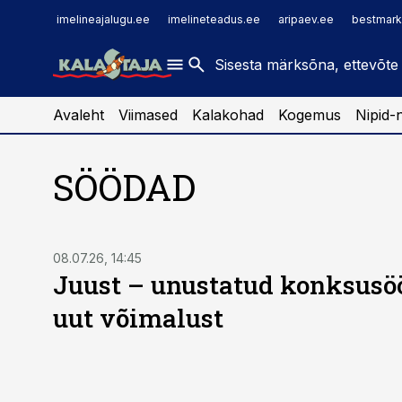
imelineajalugu.ee
raamatupidaja.ee
imelineajalugu.ee
imelineteadus.ee
aripaev.ee
bestmark
imelineteadus.ee
toostusuudised.ee
kaubandus.ee
Avaleht
Viimased
Kalakohad
Kogemus
Nipid-
SÖÖDAD
08.07.26, 14:45
Juust – unustatud konksusöö
uut võimalust