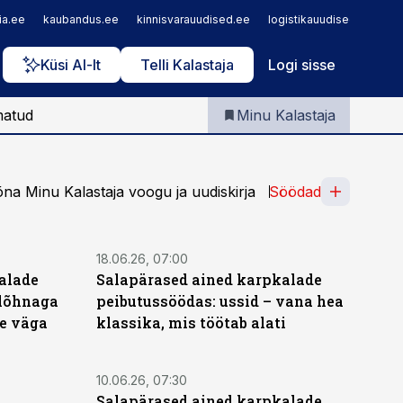
Iseteenindus
ia.ee
kaubandus.ee
kinnisvarauudised.ee
logistikauudised.ee
m
Telli Kalastaja
Küsi AI-lt
Telli Kalastaja
Logi sisse
matud
Minu Kalastaja
na Minu Kalastaja voogu ja uudiskirja
Söödad
18.06.26, 07:00
alade
Salapärased ained karpkalade
 lõhnaga
peibutussöödas: ussid – vana hea
le väga
klassika, mis töötab alati
10.06.26, 07:30
V
Salapärased ained karpkalade