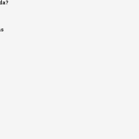
da?
as