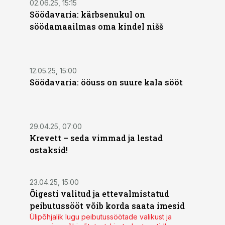
02.06.25, 15:15
Söödavaria: kärbsenukul on
söödamaailmas oma kindel nišš
12.05.25, 15:00
Söödavaria: ööuss on suure kala sööt
29.04.25, 07:00
Krevett – seda vimmad ja lestad
ostaksid!
23.04.25, 15:00
Õigesti valitud ja ettevalmistatud
peibutussööt võib korda saata imesid
Ülipõhjalik lugu peibutussöötade valikust ja