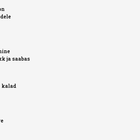
on
udele
mine
k ja saabas
 kalad
ge