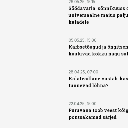
26.05.25, 15:15
Söödavaria: sõnnikuuss 
universaalne maius palj
kaladele
05.05.25, 15:00
Kärbsetõugud ja õngitse
kuuluvad kokku nagu suk
28.04.25, 07:00
Kalateadlane vastab: kas
tunnevad lõhna?
22.04.25, 15:00
Puruvana toob veest kõi
pontsakamad särjed