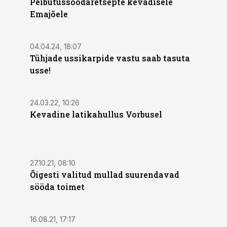
Peibutussöödaretsepte kevadisele
Emajõele
04.04.24, 18:07
Tühjade ussikarpide vastu saab tasuta
usse!
24.03.22, 10:26
Kevadine latikahullus Vorbusel
27.10.21, 08:10
Õigesti valitud mullad suurendavad
sööda toimet
16.08.21, 17:17