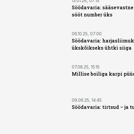
13.01.26, 07:15
Söödavaria: sääsevastne
sööt number üks
06.10.25, 07:00
Söödavaria: harjasliimuka
ükskõikseks ühtki siiga
07.08.25, 15:15
Millise boiliga karpi püü
09.06.25, 14:45
Söödavaria: tirtsud – ja tu