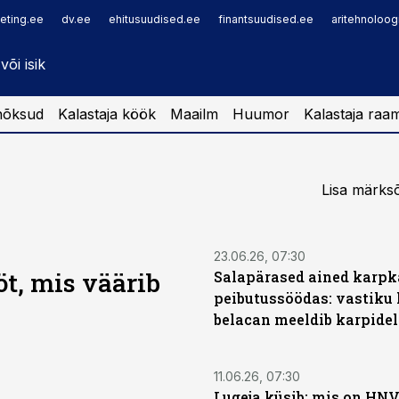
eting.ee
dv.ee
ehitusuudised.ee
finantsuudised.ee
aritehnoloog
nõksud
Kalastaja köök
Maailm
Huumor
Kalastaja raa
Lisa märksõ
23.06.26, 07:30
t, mis väärib
Salapärased ained karpk
peibutussöödas: vastiku
belacan meeldib karpide
11.06.26, 07:30
Lugeja küsib: mis on HN