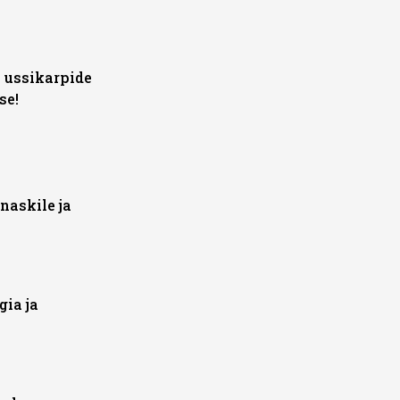
e ussikarpide
se!
naskile ja
gia ja