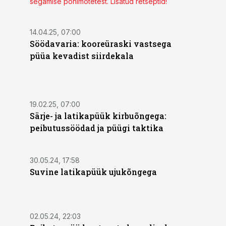
segamise põhimõtetest. Lisatud retseptid!
14.04.25, 07:00
Söödavaria: kooreüraski vastsega
püüa kevadist siirdekala
19.02.25, 07:00
Särje- ja latikapüük kirbuõngega:
peibutussöödad ja püügi taktika
30.05.24, 17:58
Suvine latikapüük ujukõngega
02.05.24, 22:03