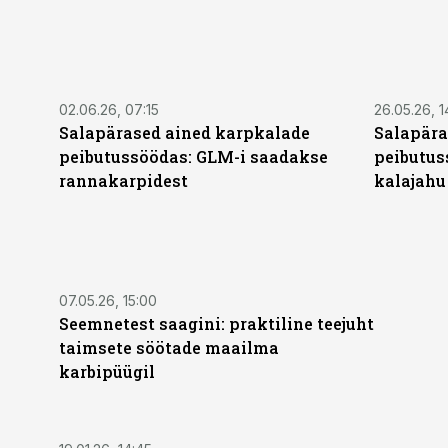
02.06.26, 07:15
26.05.26, 1
Salapärased ained karpkalade
Salapära
peibutussöödas: GLM-i saadakse
peibutus
rannakarpidest
kalajahu
07.05.26, 15:00
Seemnetest saagini: praktiline teejuht
taimsete söötade maailma
karbipüügil