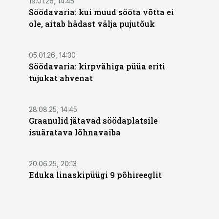
19.01.26, 14:45
Söödavaria: kui muud sööta võtta ei
ole, aitab hädast välja pujutõuk
05.01.26, 14:30
Söödavaria: kirpvähiga püüa eriti
tujukat ahvenat
28.08.25, 14:45
Graanulid jätavad söödaplatsile
isuäratava lõhnavaiba
20.06.25, 20:13
Eduka linaskipüügi 9 põhireeglit