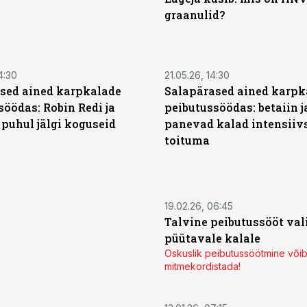
graanulid?
4:30
21.05.26, 14:30
sed ained karpkalade
Salapärased ained karpk
söödas: Robin Redi ja
peibutussöödas: betaiin 
 puhul jälgi koguseid
panevad kalad intensiivs
toituma
19.02.26, 06:45
Talvine peibutussööt val
püütavale kalale
Oskuslik peibutussöötmine võib
mitmekordistada!