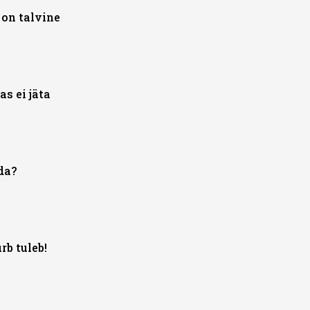
 on talvine
s ei jäta
da?
rb tuleb!