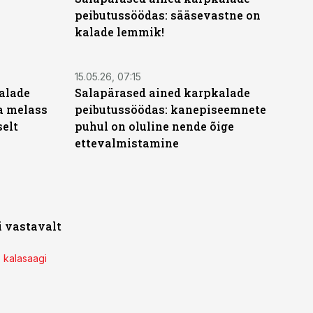
peibutussöödas: sääsevastne on
kalade lemmik!
15.05.26, 07:15
alade
Salapärased ained karpkalade
ja melass
peibutussöödas: kanepiseemnete
elt
puhul on oluline nende õige
ettevalmistamine
i vastavalt
 kalasaagi