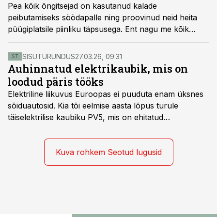
Pea kõik õngitsejad on kasutanud kalade
peibutamiseks söödapalle ning proovinud neid heita
püügiplatsile piinliku täpsusega. Ent nagu me kõik
omadest kogemustest teame, ei taha söödapallid
sugugi alati sattuda sinna, kuhu vaja. Lisaks on
SISUTURUNDUS
27.03.26, 09:31
ST
söödapallide puhul tihti probleemiks ka see, et rasked
Auhinnatud elektrikaubik, mis on
ja ümmargused pallid võivad meie teadmata täielikult
loodud päris tööks
põhjamutta mattuda. Siin tulevad meile appi viimastel
Elektriline liikuvus Euroopas ei puuduta enam üksnes
kümnenditel suurt populaarsust kogunud graanulid ja
sõiduautosid. Kia tõi eelmise aasta lõpus turule
söödaraketid. Olenemata sellest, kui pehme on põhi
täiselektrilise kaubiku PV5, mis on ehitatud
püügipaigas, ei vaju kerged graanulid kunagi mutta
spetsiaalselt elektriliste kaubikute jaoks loodud
ning jätavad meie söödaplatsile kaladele meelepärase
platvormile e-GMP.s ja pakub hulgaliselt võimalusi
lõhnavaiba.
tarbesõiduki konfigureerimiseks. Kia PV5 on saadaval
Kuva rohkem Seotud lugusid
kahe- ja kolmekohalise pakiautona, 5-kohalise
meeskonnakaubikuna ja viie- ning seitsmekohalise
reisijatebussina. Viimast saab kohaldada ka
invavedudeks. Aasta lõpus on mudel saadaval ka šassii
versioonis.