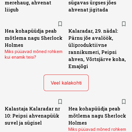
merehaug, ahvenat
sügavas ürgses jões
liigub
ahvenat jigitada
Hea kohapüüdja peab
Kalaradar, 29. nädal:
mõtlema nagu Sherlock
Pärnu jõe avalöök,
Holmes
üliproduktiivne
Miks püüavad mõned rohkem
rannikumeri, Peipsi
kui enamik teisi?
ahven, Võrtsjärve koha,
Emajõgi
Veel kalakohti
Kalastaja Kalaradar nr
Hea kohapüüdja peab
10: Peipsi ahvenapüük
mõtlema nagu Sherlock
suvel ja sügisel
Holmes
Miks püüavad mõned rohkem