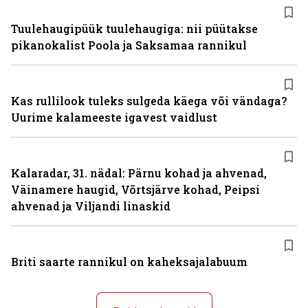
Tuulehaugipüük tuulehaugiga: nii püütakse
pikanokalist Poola ja Saksamaa rannikul
Kas rullilook tuleks sulgeda käega või vändaga?
Uurime kalameeste igavest vaidlust
Kalaradar, 31. nädal: Pärnu kohad ja ahvenad,
Väinamere haugid, Võrtsjärve kohad, Peipsi
ahvenad ja Viljandi linaskid
Briti saarte rannikul on kaheksajalabuum