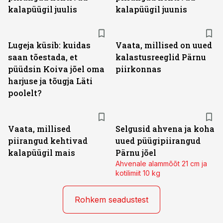
kalapüügil juulis
kalapüügil juunis
Lugeja küsib: kuidas
Vaata, millised on uued
saan tõestada, et
kalastusreeglid Pärnu
püüdsin Koiva jõel oma
piirkonnas
harjuse ja tõugja Läti
poolelt?
Vaata, millised
Selgusid ahvena ja koha
piirangud kehtivad
uued püügipiirangud
kalapüügil mais
Pärnu jõel
Ahvenale alammõõt 21 cm ja
kotilimiit 10 kg
Rohkem seadustest