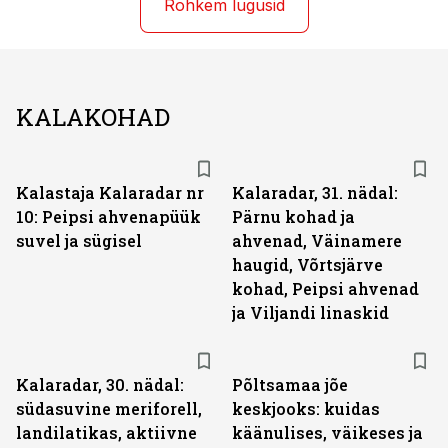
Rohkem lugusid
KALAKOHAD
Kalastaja Kalaradar nr
Kalaradar, 31. nädal:
10: Peipsi ahvenapüük
Pärnu kohad ja
suvel ja sügisel
ahvenad, Väinamere
haugid, Võrtsjärve
kohad, Peipsi ahvenad
ja Viljandi linaskid
Kalaradar, 30. nädal:
Põltsamaa jõe
südasuvine meriforell,
keskjooks: kuidas
landilatikas, aktiivne
käänulises, väikeses ja