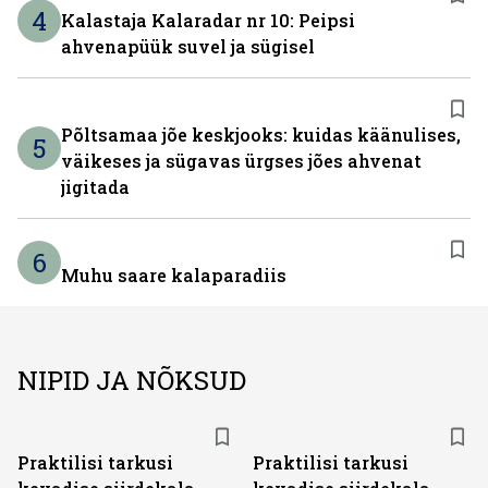
4
Kalastaja Kalaradar nr 10: Peipsi
ahvenapüük suvel ja sügisel
Põltsamaa jõe keskjooks: kuidas käänulises,
5
väikeses ja sügavas ürgses jões ahvenat
jigitada
6
Muhu saare kalaparadiis
NIPID JA NÕKSUD
Praktilisi tarkusi
Praktilisi tarkusi