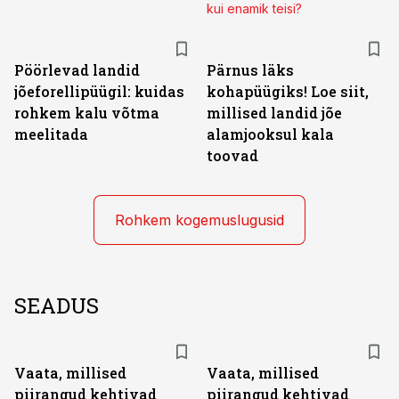
kui enamik teisi?
Pöörlevad landid
Pärnus läks
jõeforellipüügil: kuidas
kohapüügiks! Loe siit,
rohkem kalu võtma
millised landid jõe
meelitada
alamjooksul kala
toovad
Rohkem kogemuslugusid
SEADUS
Vaata, millised
Vaata, millised
piirangud kehtivad
piirangud kehtivad