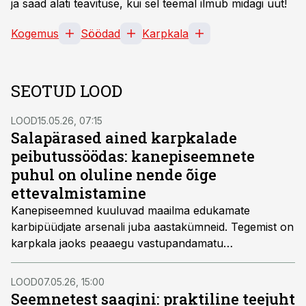
ja saad alati teavituse, kui sel teemal ilmub midagi uut!
Kogemus
Söödad
Karpkala
SEOTUD LOOD
LOOD
15.05.26, 07:15
Salapärased ained karpkalade
peibutussöödas: kanepiseemnete
puhul on oluline nende õige
ettevalmistamine
Kanepiseemned kuuluvad maailma edukamate
karbipüüdjate arsenali juba aastakümneid. Tegemist on
karpkala jaoks peaaegu vastupandamatu
komponentiga, mille mõju ei põhine ainult lõhnal või
maitsel, vaid mille taga peitub terve rida huvitavaid
LOOD
07.05.26, 15:00
omadusi. Mis teeb sellest tagasihoidlikust seemnest nii
Seemnetest saagini: praktiline teejuht