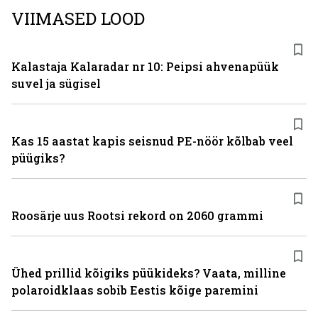
VIIMASED LOOD
Kalastaja Kalaradar nr 10: Peipsi ahvenapüük
suvel ja sügisel
Kas 15 aastat kapis seisnud PE-nöör kõlbab veel
püügiks?
Roosärje uus Rootsi rekord on 2060 grammi
Ühed prillid kõigiks püükideks? Vaata, milline
polaroidklaas sobib Eestis kõige paremini