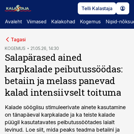
Telli Kalastaja
Avaleht
Viimased
Kalakohad
Kogemus
Nipid-nõksu
cebook
Tagasi
Twitter)
KOGEMUS
21.05.26, 14:30
Salapärased ained
kedIn
karpkalade peibutussöödas:
ail
betaiin ja melass panevad
k
kalad intensiivselt toituma
Kalade söögiisu stimuleerivate ainete kasutamine
on tänapäeval karpkalade ja ka teiste kalade
püügil kasutatavates peibutussöötades laialt
levinud. Loe siit, mida peaks teadma betaiini ja