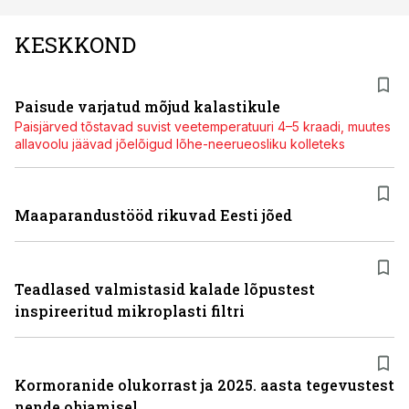
KESKKOND
Paisude varjatud mõjud kalastikule
Paisjärved tõstavad suvist veetemperatuuri 4–5 kraadi, muutes
allavoolu jäävad jõelõigud lõhe-neerueosliku kolleteks
Maaparandustööd rikuvad Eesti jõed
Teadlased valmistasid kalade lõpustest
inspireeritud mikroplasti filtri
Kormoranide olukorrast ja 2025. aasta tegevustest
nende ohjamisel