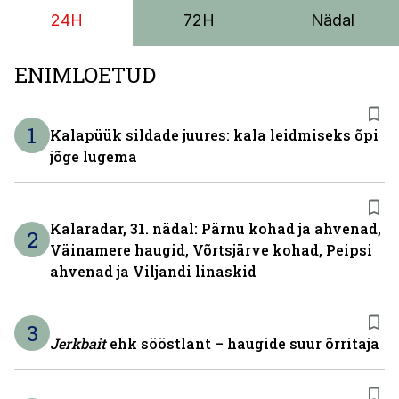
24H
72H
Nädal
ENIMLOETUD
1
Kalapüük sildade juures: kala leidmiseks õpi
jõge lugema
Kalaradar, 31. nädal: Pärnu kohad ja ahvenad,
2
Väinamere haugid, Võrtsjärve kohad, Peipsi
ahvenad ja Viljandi linaskid
3
Jerkbait
ehk sööstlant – haugide suur õrritaja