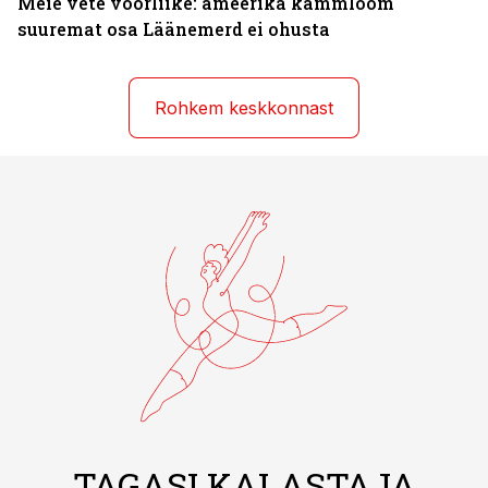
Meie vete võõrliike: ameerika kammloom
suuremat osa Läänemerd ei ohusta
Rohkem keskkonnast
TAGASI KALASTAJA