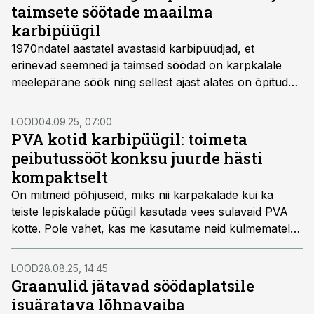
tugeva peibutaja ja kuidas seda õigesti kasutada?
taimsete söötade maailma
Selles loos vaatame lähemalt, kuidas
karbipüügil
kanepiseemnetest maksimum võtta.
1970ndatel aastatel avastasid karbipüüdjad, et
erinevad seemned ja taimsed söödad on karpkalale
meelepärane söök ning sellest ajast alates on õpitud
neid peibutamisel ja kalapüügil kasutama. Enamikke
seemneid, mida sisaldab meie söödavaiba segu, saab
LOOD
04.09.25, 07:00
kasutada ka konksusöödana.
PVA kotid karbipüügil: toimeta
peibutussööt konksu juurde hästi
kompaktselt
On mitmeid põhjuseid, miks nii karpakalade kui ka
teiste lepiskalade püügil kasutada vees sulavaid PVA
kotte. Pole vahet, kas me kasutame neid külmematel
sügiskuudel või soojematel suvekuudel, edukas on see
taktika igal juhul.
LOOD
28.08.25, 14:45
Graanulid jätavad söödaplatsile
isuäratava lõhnavaiba