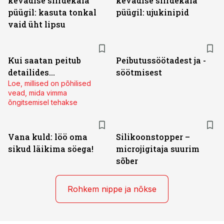
kevadise siirdekala
kevadise siirdekala
püügil: kasuta tonkal
püügil: ujukinipid
vaid üht lipsu
Kui saatan peitub
Peibutussöötadest ja -
detailides...
söötmisest
Loe, millised on põhilised
vead, mida vimma
õngitsemisel tehakse
Vana kuld: löö oma
Silikoonstopper –
sikud läikima söega!
microjigitaja suurim
sõber
Rohkem nippe ja nõkse