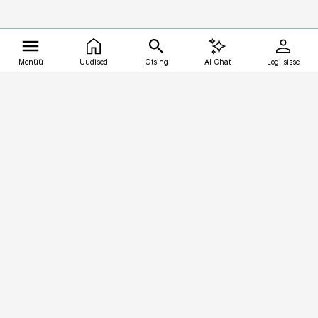
Menüü
Uudised
Otsing
AI Chat
Logi sisse
Vana-Lõuna 39/1, 19094 Tallinn
(+372) 667 0111
kalastaja@aripaev.ee
Telli
Reklaam
Firmast
Sisu kasutamisõigused
Ajakirjaniku
eetikakoodeks
Üldtingimused
Privaatsustingimused
Küpsiste poliitika
KKK