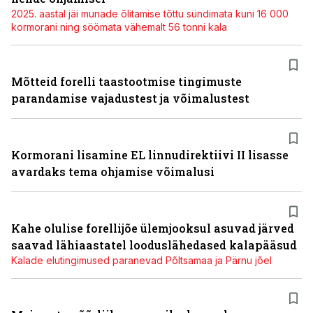
2025. aastal jäi munade õlitamise tõttu sündimata kuni 16 000
kormorani ning söömata vähemalt 56 tonni kala
Mõtteid forelli taastootmise tingimuste
parandamise vajadustest ja võimalustest
Kormorani lisamine EL linnudirektiivi II lisasse
avardaks tema ohjamise võimalusi
Kahe olulise forellijõe ülemjooksul asuvad järved
saavad lähiaastatel looduslähedased kalapääsud
Kalade elutingimused paranevad Põltsamaa ja Pärnu jõel