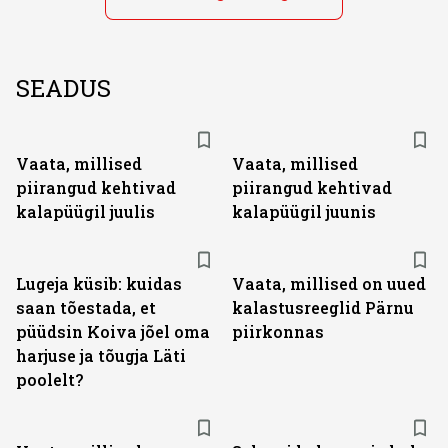
SEADUS
Vaata, millised
Vaata, millised
piirangud kehtivad
piirangud kehtivad
kalapüügil juulis
kalapüügil juunis
Lugeja küsib: kuidas
Vaata, millised on uued
saan tõestada, et
kalastusreeglid Pärnu
püüdsin Koiva jõel oma
piirkonnas
harjuse ja tõugja Läti
poolelt?