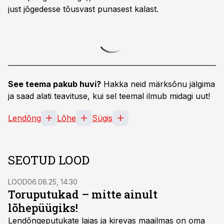
just jõgedesse tõusvast punasest kalast.
See teema pakub huvi?
Hakka neid märksõnu jälgima
ja saad alati teavituse, kui sel teemal ilmub midagi uut!
Lendõng
Lõhe
Sügis
SEOTUD LOOD
LOOD
06.08.25, 14:30
Toruputukad – mitte ainult
lõhepüügiks!
Lendõngeputukate laias ja kirevas maailmas on oma