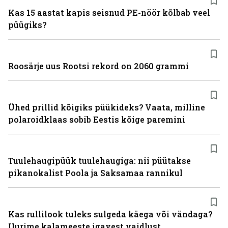
Kas 15 aastat kapis seisnud PE-nöör kõlbab veel
püügiks?
Roosärje uus Rootsi rekord on 2060 grammi
Ühed prillid kõigiks püükideks? Vaata, milline
polaroidklaas sobib Eestis kõige paremini
Tuulehaugipüük tuulehaugiga: nii püütakse
pikanokalist Poola ja Saksamaa rannikul
Kas rullilook tuleks sulgeda käega või vändaga?
Uurime kalameeste igavest vaidlust