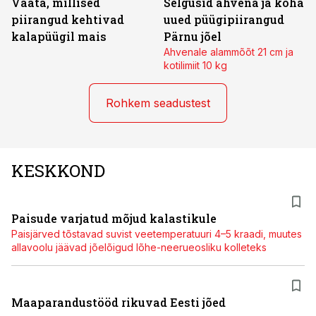
Vaata, millised
Selgusid ahvena ja koha
piirangud kehtivad
uued püügipiirangud
kalapüügil mais
Pärnu jõel
Ahvenale alammõõt 21 cm ja
kotilimiit 10 kg
Rohkem seadustest
KESKKOND
Paisude varjatud mõjud kalastikule
Paisjärved tõstavad suvist veetemperatuuri 4–5 kraadi, muutes
allavoolu jäävad jõelõigud lõhe-neerueosliku kolleteks
Maaparandustööd rikuvad Eesti jõed