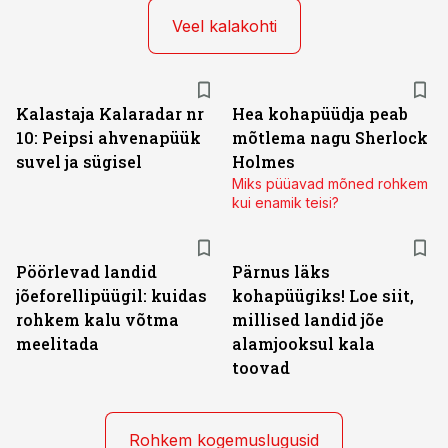
Veel kalakohti
Kalastaja Kalaradar nr
Hea kohapüüdja peab
10: Peipsi ahvenapüük
mõtlema nagu Sherlock
suvel ja sügisel
Holmes
Miks püüavad mõned rohkem
kui enamik teisi?
Pöörlevad landid
Pärnus läks
jõeforellipüügil: kuidas
kohapüügiks! Loe siit,
rohkem kalu võtma
millised landid jõe
meelitada
alamjooksul kala
toovad
Rohkem kogemuslugusid