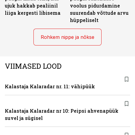
ujuk hakkab pealiinil
voolus pidurdamine
liiga kergesti libisema
suurendab võttude arvu
hüppeliselt
Rohkem nippe ja nõkse
VIIMASED LOOD
Kalastaja Kalaradar nr. 11: vähipüük
Kalastaja Kalaradar nr 10: Peipsi ahvenapüük
suvel ja sügisel