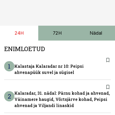
meeskonnakaubikuna ja viie- ning seitsmekohalise
reisijatebussina. Viimast saab kohaldada ka
invavedudeks. Aasta lõpus on mudel saadaval ka šassii
versioonis.
24H
72H
Nädal
ENIMLOETUD
1
Kalastaja Kalaradar nr 10: Peipsi
ahvenapüük suvel ja sügisel
Kalaradar, 31. nädal: Pärnu kohad ja ahvenad,
2
Väinamere haugid, Võrtsjärve kohad, Peipsi
ahvenad ja Viljandi linaskid