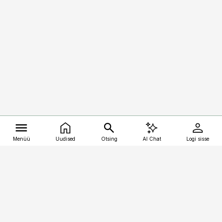
Menüü
Uudised
Otsing
AI Chat
Logi sisse
Vana-Lõuna 39/1, 19094 Tallinn
(+372) 667 0111
kalastaja@aripaev.ee