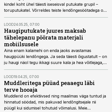
kindel koht ühel täiesti iseseisval putukate grupil –
toruputukatel. Võrreldes teiste lendõngesöötadega on
neil üks põhimõtteline erinevus. Kui tavaliselt seotakse
putukas otse konksule, siis toruputukad, nagu
LOOD
24.05.25, 07:00
nimestki järeldada võib, seotakse plastikust või
Haugiputukate juures maksab
metallist torule ning valmis putukale kinnitatakse
tähelepanu pöörata materjali
elastsest materjalist torukese abil tühi konks.
mobiilsusele
Järgnevalt vaatamegi, mida niisugune lahendus annab
Aina enam kalamehi on enda jaoks avastamas
ja millistes oludes toruputukatega püüda.
haugipüüki lendõngega. Ja seda täiesti õigustatult – on
ju haugi näol tegu ikkagi suure kala ja hea võitlejaga,
kelle püük on ka visuaalselt väga atraktiivne, eriti
madalas vees. Milliseid putukaid haugipüügil kasutada
LOOD
19.04.25, 07:00
ja mida neid sidudes arvesse võtta?
Muddleritega püüad peaaegu läbi
terve hooaja
Muddlerid on efektiivsed ning maailmas väga tuntud ja
hinnatud söödad, mis pakuvad lendõngitsejale nii
püügil kui sidumisel tohutuid võimalusi. Meie