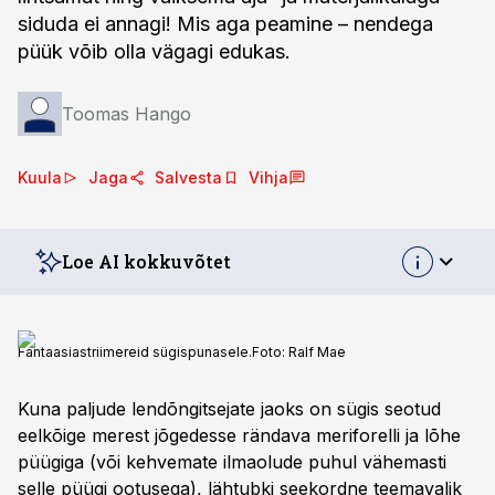
siduda ei annagi! Mis aga peamine – nendega
püük võib olla vägagi edukas.
Toomas Hango
Kuula
Jaga
Salvesta
Vihja
Loe AI kokkuvõtet
Fantaasiastriimereid sügispunasele.
Foto:
Ralf Mae
Kuna paljude lendõngitsejate jaoks on sügis seotud
eelkõige merest jõgedesse rändava meriforelli ja lõhe
püügiga (või kehvemate ilmaolude puhul vähemasti
selle püügi ootusega), lähtubki seekordne teemavalik