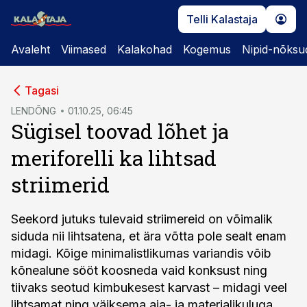
Telli Kalastaja
Avaleht
Viimased
Kalakohad
Kogemus
Nipid-nõksu
cebook
Tagasi
Twitter)
LENDÕNG
01.10.25, 06:45
Sügisel toovad lõhet ja
kedIn
meriforelli ka lihtsad
ail
striimerid
k
Seekord jutuks tulevaid striimereid on võimalik
siduda nii lihtsatena, et ära võtta pole sealt enam
midagi. Kõige minimalistlikumas variandis võib
kõnealune sööt koosneda vaid konksust ning
tiivaks seotud kimbukesest karvast – midagi veel
lihtsamat ning väiksema aja- ja materjalikuluga