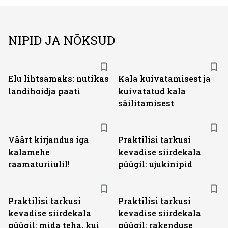
NIPID JA NÕKSUD
Elu lihtsamaks: nutikas
Kala kuivatamisest ja
landihoidja paati
kuivatatud kala
säilitamisest
Väärt kirjandus iga
Praktilisi tarkusi
kalamehe
kevadise siirdekala
raamaturiiulil!
püügil: ujukinipid
Praktilisi tarkusi
Praktilisi tarkusi
kevadise siirdekala
kevadise siirdekala
püügil: mida teha, kui
püügil: rakenduse