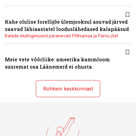
Kahe olulise forellijõe ülemjooksul asuvad järved
saavad lähiaastatel looduslähedased kalapääsud
Kalade elutingimused paranevad Põltsamaa ja Pärnu jõel
Meie vete võõrliike: ameerika kammloom
suuremat osa Läänemerd ei ohusta
Rohkem keskkonnast