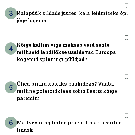
3
Kalapüük sildade juures: kala leidmiseks õpi
jõge lugema
Kõige kallim viga maksab vaid sente:
4
milliseid landilõkse usaldavad Euroopa
kogenud spinningupüüdjad?
Ühed prillid kõigiks püükideks? Vaata,
5
milline polaroidklaas sobib Eestis kõige
paremini
6
Maitsev ning lihtne praetult marineeritud
linask