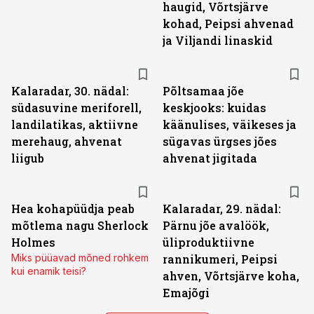
haugid, Võrtsjärve
kohad, Peipsi ahvenad
ja Viljandi linaskid
Kalaradar, 30. nädal:
Põltsamaa jõe
südasuvine meriforell,
keskjooks: kuidas
landilatikas, aktiivne
käänulises, väikeses ja
merehaug, ahvenat
sügavas ürgses jões
liigub
ahvenat jigitada
Hea kohapüüdja peab
Kalaradar, 29. nädal:
mõtlema nagu Sherlock
Pärnu jõe avalöök,
Holmes
üliproduktiivne
Miks püüavad mõned rohkem
rannikumeri, Peipsi
kui enamik teisi?
ahven, Võrtsjärve koha,
Emajõgi