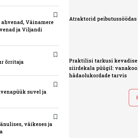
Atraktorid peibutussöödas
ja ahvenad, Väinamere
venad ja Viljandi
Praktilisi tarkusi kevadise
r õrritaja
siirdekala püügil: vanakoo
hädaolukordade tarvis
ahvenapüük suvel ja
änulises, väikeses ja
da