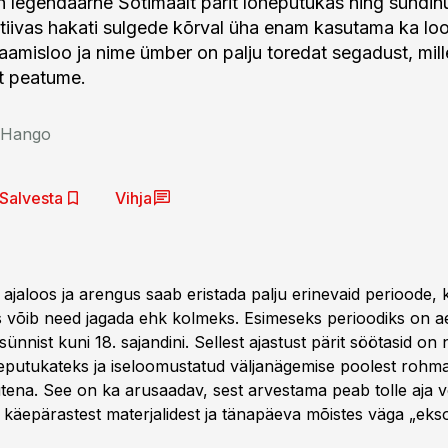
 legendaarne Šotimaalt pärit lõheputukas ning sündinu
 tiivas hakati sulgede kõrval üha enam kasutama ka l
aamisloo ja nime ümber on palju toredat segadust, mill
t peatume.
 Hango
Salvesta
Vihja
jaloos ja arengus saab eristada palju erinevaid perioode, ku
tus võib need jagada ehk kolmeks. Esimeseks perioodiks on a
ünnist kuni 18. sajandini. Sellest ajastust pärit söötasid on
eputukateks ja iseloomustatud väljanägemise poolest rohm
utena. See on ka arusaadav, sest arvestama peab tolle aja 
 käepärastest materjalidest ja tänapäeva mõistes väga „eksoo