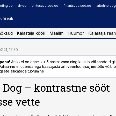
eting.ee
dv.ee
ehitusuudised.ee
finantsuudised.ee
aritehnoloog
nõksud
Kalastaja köök
Maailm
Huumor
Kalastaja raa
02.21, 17:30
panu!
Artikkel on enam kui 5 aastat vana ning kuulub väljaande digi
. Väljaanne ei uuenda ega kaasajasta arhiveeritud sisu, mistõttu võib ol
sete allikatega tutvumine
 Dog – kontrastne sööt
sse vette