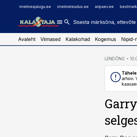
imelineajalugu.ee
raamatupidaja.ee
imelineajalugu.ee
imelineteadus.ee
aripaev.ee
bestmark
imelineteadus.ee
toostusuudised.ee
kaubandus.ee
Avaleht
Viimased
Kalakohad
Kogemus
Nipid-
cebook
LENDÕNG
10.
Twitter)
Tähele
kedIn
arhiivi
kaasaeg
ail
Garry
k
selge