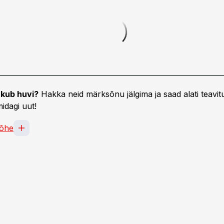
kub huvi?
Hakka neid märksõnu jälgima ja saad alati teavitu
idagi uut!
õhe