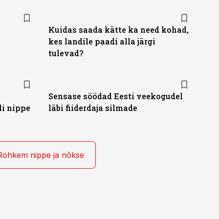
Kuidas saada kätte ka need kohad,
kes landile paadi alla järgi
tulevad?
Sensase söödad Eesti veekogudel
li nippe
läbi fiiderdaja silmade
Rohkem nippe ja nõkse