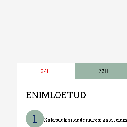
kolmekohalise pakiauto
Viimast saab kohaldada
24H
72H
ENIMLOETUD
1
Kalapüük sildade juures: kala leid