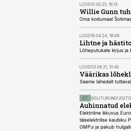
LOOD
10.05.23, 18:13
Willie Gunn tu
Oma kodumaal Šotimaal
LOOD
16.04.24, 18:08
Lihtne ja hästit
Lõheputukate kirjus ja 
LOOD
03.08.21, 10:45
Väärikas lõhek
Saame lähedalt tuttavak
ST
SISUTURUNDUS
27.0
Auhinnatud elek
Elektriline liikuvus Eu
täiselektrilise kaubiku 
GMP.s ja pakub hulgalis