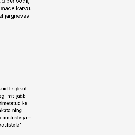
d perioodil,
oomade karvu.
el järgnevas
id tinglikult
eg, mis jääb
 nimetatud ka
akate ning
võimalustega –
tilistele“