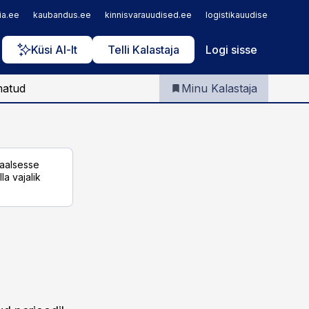
Iseteenindus
ia.ee
kaubandus.ee
kinnisvarauudised.ee
logistikauudised.ee
m
Telli Kalastaja
Küsi AI-lt
Telli Kalastaja
Logi sisse
matud
Minu Kalastaja
taalsesse
la vajalik