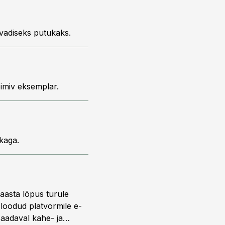
vadiseks putukaks.
oimiv eksemplar.
kaga.
 aasta lõpus turule
s loodud platvormile e-
saadaval kahe- ja