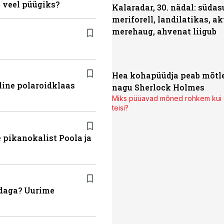
 veel püügiks?
Kalaradar, 30. nädal: süda
meriforell, landilatikas, ak
merehaug, ahvenat liigub
Hea kohapüüdja peab mõt
line polaroidklaas
nagu Sherlock Holmes
Miks püüavad mõned rohkem kui
teisi?
 pikanokalist Poola ja
ndaga? Uurime