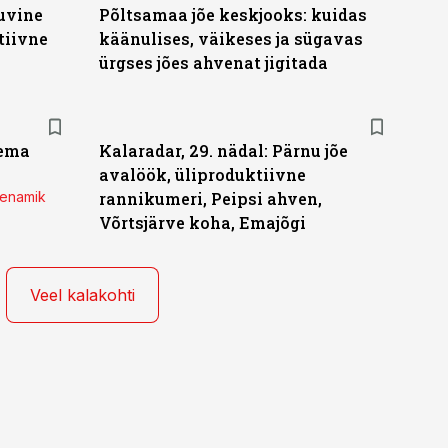
suvine
Põltsamaa jõe keskjooks: kuidas
tiivne
käänulises, väikeses ja sügavas
ürgses jões ahvenat jigitada
lema
Kalaradar, 29. nädal: Pärnu jõe
avalöök, üliproduktiivne
 enamik
rannikumeri, Peipsi ahven,
Võrtsjärve koha, Emajõgi
Veel kalakohti