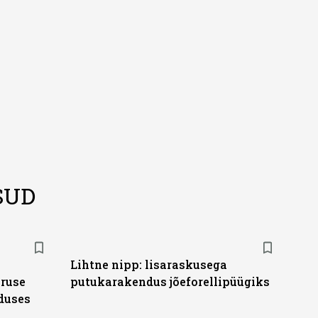
lise reisijatebussina.
versioonis.
SUD
Lihtne nipp: lisaraskusega
uruse
putukarakendus jõeforellipüügiks
duses