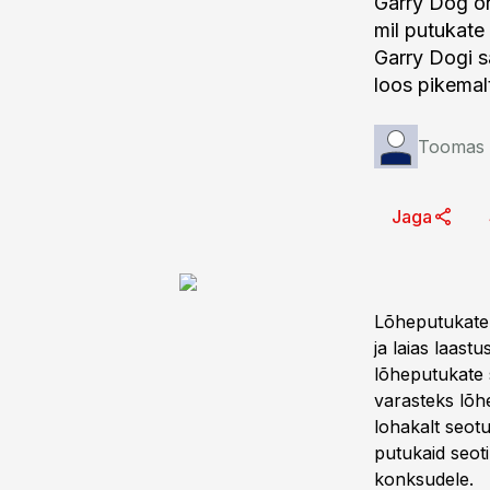
Garry Dog on
mil putukate
Garry Dogi s
loos pikemal
Toomas
Jaga
Lõheputukate a
ja laias laas
lõheputukate s
varasteks lõh
lohakalt seot
putukaid seoti
konksudele.