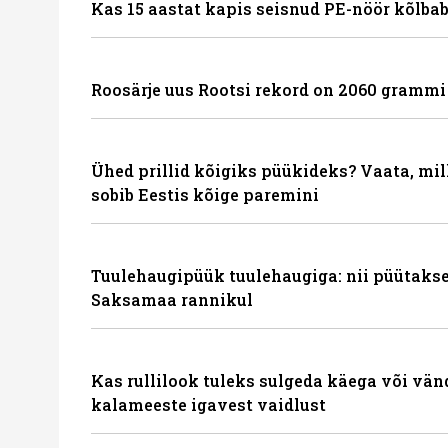
Kas 15 aastat kapis seisnud PE-nöör kõlbab
Roosärje uus Rootsi rekord on 2060 grammi
Ühed prillid kõigiks püükideks? Vaata, mil
sobib Eestis kõige paremini
Tuulehaugipüük tuulehaugiga: nii püütakse
Saksamaa rannikul
Kas rullilook tuleks sulgeda käega või vä
kalameeste igavest vaidlust