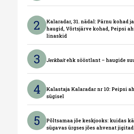
2
Kalaradar, 31. nädal: Pärnu kohad 
haugid, Võrtsjärve kohad, Peipsi ah
linaskid
3
Jerkbait
ehk sööstlant – haugide suu
4
Kalastaja Kalaradar nr 10: Peipsi 
sügisel
5
Põltsamaa jõe keskjooks: kuidas kä
sügavas ürgses jões ahvenat jigita