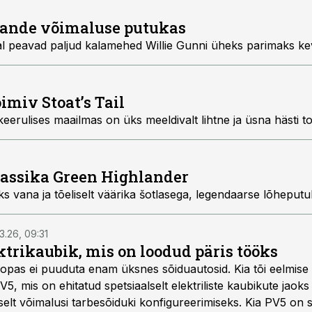
hande võimaluse putukas
 peavad paljud kalamehed Willie Gunni üheks parimaks ke
oimiv Stoat’s Tail
keerulises maailmas on üks meeldivalt lihtne ja üsna hästi t
lassika Green Highlander
s vana ja tõeliselt väärika šotlasega, legendaarse lõheputu
3.26, 09:31
trikaubik, mis on loodud päris tööks
roopas ei puuduta enam üksnes sõiduautosid. Kia tõi eelmise
PV5, mis on ehitatud spetsiaalselt elektriliste kaubikute jaok
elt võimalusi tarbesõiduki konfigureerimiseks. Kia PV5 on 