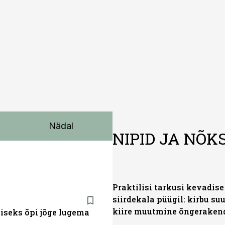
na, 5-kohalise meeskonnakaubikuna ja viie- ning seitsmekoha
 ka invavedudeks. Aasta lõpus on mudel saadaval ka šassii 
Nädal
NIPID JA NÕK
Praktilisi tarkusi kevadise
siirdekala püügil: kirbu su
kiire muutmine õngeraken
miseks õpi jõge lugema