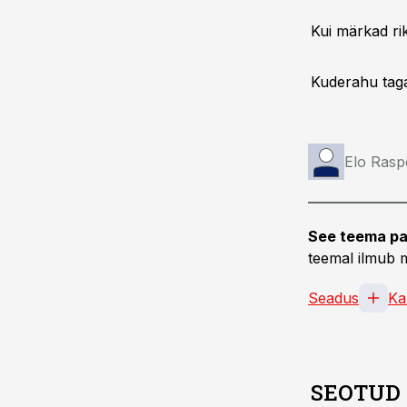
Kui märkad rik
Kuderahu taga
Elo Rasp
See teema pa
teemal ilmub m
Seadus
Ka
SEOTUD