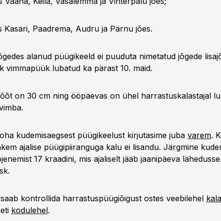
s Vääna, Keila, Vasalemma ja Vihterpalu jões;
s Kasari, Paadrema, Audru ja Pärnu jões.
jõgedes alanud püügikeeld ei puuduta nimetatud jõgede lisaj
ik vimmapüük lubatud ka pärast 10. maid.
õt on 30 cm ning ööpäevas on ühel harrastuskalastajal l
 vimba.
oha kudemisaegsest püügikeelust kirjutasime juba
varem
. 
hkem ajalise püügipiiranguga kalu ei lisandu. Järgmine kud
enemist 17 kraadini, mis ajaliselt jääb jaanipäeva läheduss
sk.
 saab kontrollida harrastuspüügiõigust ostes veebilehel
kal
eti
kodulehel
.