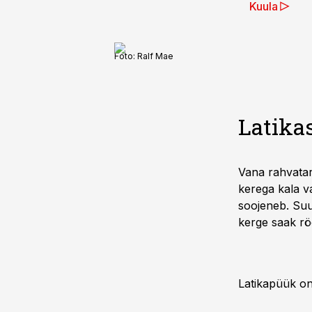
Kuula
Foto:
Ralf Mae
Latika
Vana rahvatar
kerega kala v
soojeneb. Suur
kerge saak rö
Latikapüük on