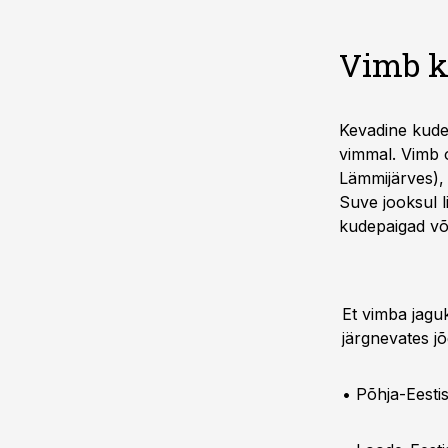
Vimb k
Kevadine kude
vimmal. Vimb o
Lämmijärves), 
Suve jooksul 
kudepaigad võt
Et vimba jaguk
järgnevates j
• Põhja-Eestis