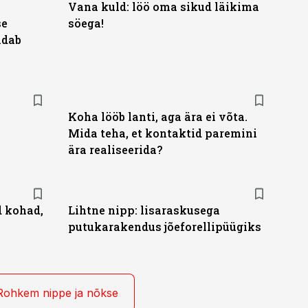
Vana kuld: löö oma sikud läikima
se
söega!
ndab
Koha lööb lanti, aga ära ei võta.
Mida teha, et kontaktid paremini
ära realiseerida?
d kohad,
Lihtne nipp: lisaraskusega
putukarakendus jõeforellipüügiks
Rohkem nippe ja nõkse