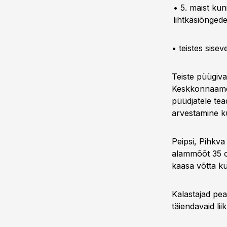
• 5. maist kun
lihtkäsiõnged
• teistes sisev
Teiste püügiva
Keskkonnaameti
püüdjatele tea
arvestamine k
Peipsi, Pihkva
alammõõt 35 c
kaasa võtta kun
Kalastajad pea
täiendavaid lii