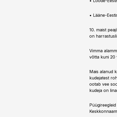
• Loode-Eesti
• Lääne-Eesti
10. maist pea
on harrastusl
Vimma alammõ
võtta kuni 20
Mais alanud k
kudejatest ro
ootab vee sooj
kudeja on lina
Püügireegleid
Keskkonnaam