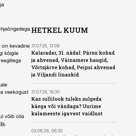
ja
HETKEL KUUM
 põhjaõngedega.
u on kevadine
31.07.26, 12:08
Kalaradar, 31. nädal: Pärnu kohad
i kõigile
ja ahvenad, Väinamere haugid,
reeglitega
Võrtsjärve kohad, Peipsi ahvenad
ja Viljandi linaskid
kale
ta veekogust
31.07.26, 16:30
Kas rullilook tuleks sulgeda
käega või vändaga? Uurime
kalameeste igavest vaidlust
l võib olla
lis
.
03.08.26, 06:30