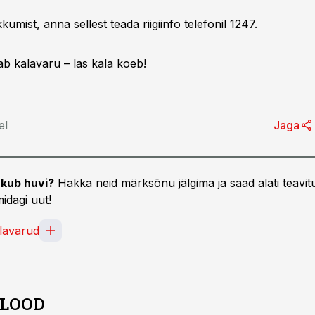
kumist, anna sellest teada riigiinfo telefonil 1247.
b kalavaru – las kala koeb!
el
Jaga
kub huvi?
Hakka neid märksõnu jälgima ja saad alati teavitu
idagi uut!
lavarud
 LOOD