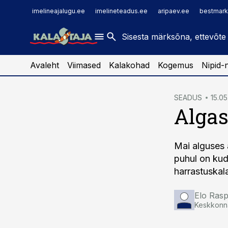
imelineajalugu.ee
raamatupidaja.ee
imelineajalugu.ee
imelineteadus.ee
aripaev.ee
bestmark
imelineteadus.ee
toostusuudised.ee
kaubandus.ee
Avaleht
Viimased
Kalakohad
Kogemus
Nipid-
cebook
cebook
SEADUS
15.05
Algas
Twitter)
Twitter)
kedIn
kedIn
Mai alguses 
ail
ail
puhul on kud
k
k
harrastuskal
Elo Rasp
Keskkonna