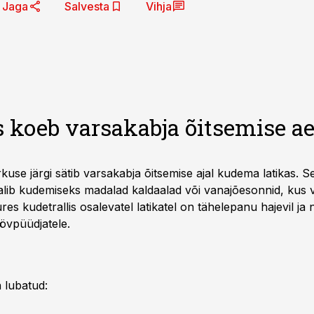
Jaga
Salvesta
Vihja
s koeb varsakabja õitsemise a
kuse järgi sätib varsakabja õitsemise ajal kudema latikas. 
alib kudemiseks madalad kaldaalad või vanajõesonnid, kus ve
es kudetrallis osalevatel latikatel on tähelepanu hajevil ja 
övpüüdjatele.
 lubatud: