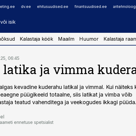
eting.ee
dv.ee
ehitusuudised.ee
finantsuudised.ee
aritehnoloog
nõksud
Kalastaja köök
Maailm
Huumor
Kalastaja raa
.25, 06:45
 latika ja vimma kuder
algas kevadine kuderahu latikal ja vimmal. Kui näiteks 
eaegne püügikeeld totaalne, siis latikat ja vimba võib
astaja teatud vahenditega ja veekogudes ikkagi püüda
el
ameti ennetuse spetsialist