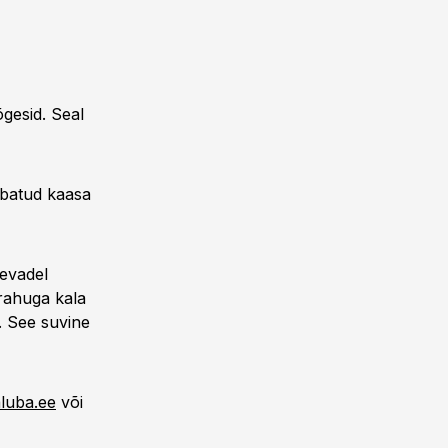
õgesid. Seal
ubatud kaasa
Kevadel
erahuga kala
e. See suvine
aluba.ee
või