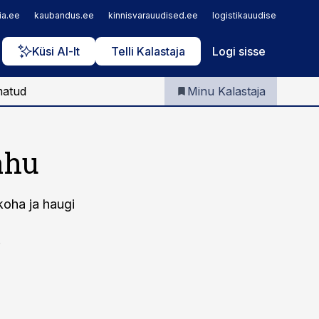
Iseteenindus
ia.ee
kaubandus.ee
kinnisvarauudised.ee
logistikauudised.ee
m
Telli Kalastaja
Küsi AI-lt
Telli Kalastaja
Logi sisse
matud
Minu Kalastaja
ahu
koha ja haugi
.