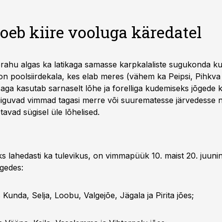
oeb kiire vooluga käredatel
rahu algas ka latikaga samasse karpkalaliste sugukonda ku
n poolsiirdekala, kes elab meres (vähem ka Peipsi, Pihkva 
aga kasutab sarnaselt lõhe ja forelliga kudemiseks jõgede k
liiguvad vimmad tagasi merre või suurematesse järvedesse 
avad sügisel üle lõhelised.
s lahedasti ka tulevikus, on vimmapüük 10. maist 20. juunin
õgedes:
 Kunda, Selja, Loobu, Valgejõe, Jägala ja Pirita jões;