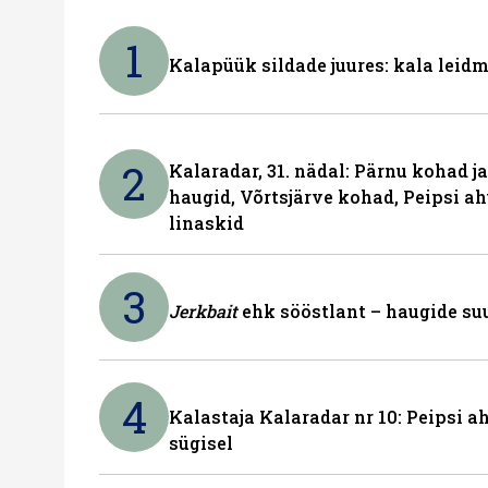
1
Kalapüük sildade juures: kala leid
2
Kalaradar, 31. nädal: Pärnu kohad 
haugid, Võrtsjärve kohad, Peipsi ah
linaskid
3
Jerkbait
ehk sööstlant – haugide suu
4
Kalastaja Kalaradar nr 10: Peipsi 
sügisel