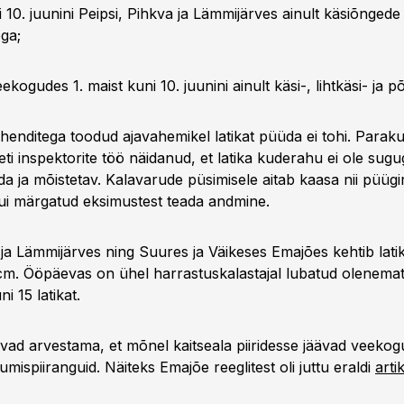
i 10. juunini Peipsi, Pihkva ja Lämmijärves ainult käsiõngede 
ega;
eekogudes 1. maist kuni 10. juunini ainult käsi-, lihtkäsi- ja
henditega toodud ajavahemikel latikat püüda ei tohi. Parak
 inspektorite töö näidanud, et latika kuderahu ei ole sugug
da ja mõistetav. Kalavarude püsimisele aitab kaasa nii püügi
ui märgatud eksimustest teada andmine.
 ja Lämmijärves ning Suures ja Väikeses Emajões kehtib lati
m. Ööpäevas on ühel harrastuskalastajal lubatud olenema
i 15 latikat.
vad arvestama, et mõnel kaitseala piiridesse jäävad veekogu
kumispiiranguid. Näiteks Emajõe reeglitest oli juttu eraldi
artik