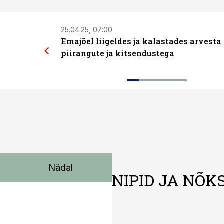
25.04.25, 07:00
Emajõel liigeldes ja kalastades arvesta
piirangute ja kitsendustega
Nädal
NIPID JA NÕK