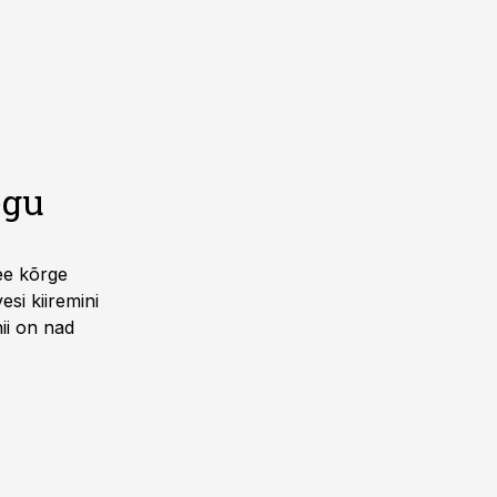
egu
See kõrge
si kiiremini
nii on nad