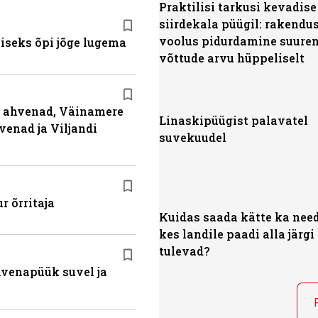
Praktilisi tarkusi kevadise
siirdekala püügil: rakendu
voolus pidurdamine suure
miseks õpi jõge lugema
võttude arvu hüppeliselt
ja ahvenad, Väinamere
Linaskipüügist palavatel
venad ja Viljandi
suvekuudel
r õrritaja
Kuidas saada kätte ka nee
kes landile paadi alla järgi
tulevad?
ahvenapüük suvel ja