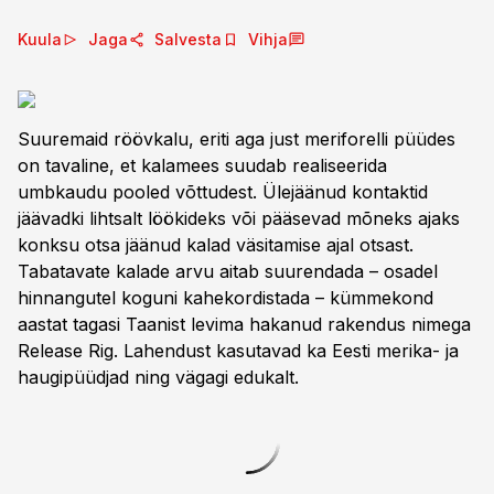
Kuula
Jaga
Salvesta
Vihja
Suuremaid röövkalu, eriti aga just meriforelli püüdes
on tavaline, et kalamees suudab realiseerida
umbkaudu pooled võttudest. Ülejäänud kontaktid
jäävadki lihtsalt löökideks või pääsevad mõneks ajaks
konksu otsa jäänud kalad väsitamise ajal otsast.
Tabatavate kalade arvu aitab suurendada – osadel
hinnangutel koguni kahekordistada – kümmekond
aastat tagasi Taanist levima hakanud rakendus nimega
Release Rig. Lahendust kasutavad ka Eesti merika- ja
haugipüüdjad ning vägagi edukalt.