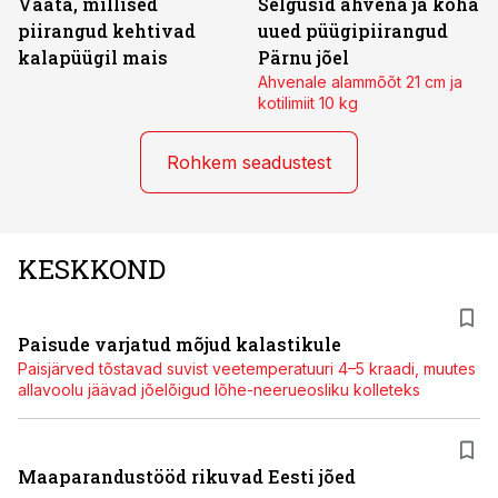
Vaata, millised
Selgusid ahvena ja koha
piirangud kehtivad
uued püügipiirangud
kalapüügil mais
Pärnu jõel
Ahvenale alammõõt 21 cm ja
kotilimiit 10 kg
Rohkem seadustest
KESKKOND
Paisude varjatud mõjud kalastikule
Paisjärved tõstavad suvist veetemperatuuri 4–5 kraadi, muutes
allavoolu jäävad jõelõigud lõhe-neerueosliku kolleteks
Maaparandustööd rikuvad Eesti jõed