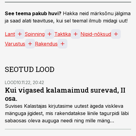
See teema pakub huvi?
Hakka neid märksõnu jälgima
ja saad alati teavituse, kui sel teemal ilmub midagi uut!
Lant
Spinning
Taktika
Nipid-nõksud
Varustus
Rakendus
SEOTUD LOOD
LOOD
10.11.22, 20:42
Kui vigased kalamaimud surevad, II
osa.
Suvises Kalastajas kirjutasime uutest ägeda viskleva
mänguga jigidest, mis rakendatakse liinile tagurpidi läbi
sabaosas oleva auguga needi ning mille mäng
meenutab surevat kalamaimu. Toona oli asi nii uus, et
Eestis polnud neid veel kusagil müüa.