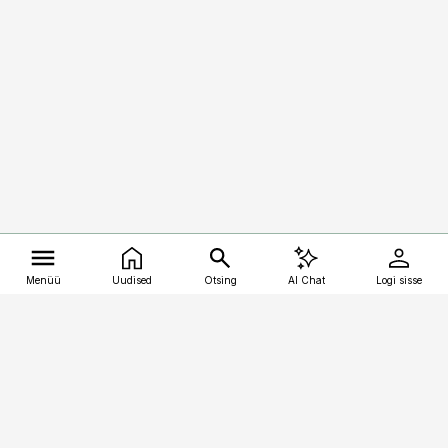
Menüü
Uudised
Otsing
AI Chat
Logi sisse
Vana-Lõuna 39/1, 19094 Tallinn
(+372) 667 0111
kalastaja@aripaev.ee