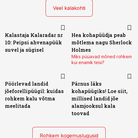
Veel kalakohti
Kalastaja Kalaradar nr
Hea kohapüüdja peab
10: Peipsi ahvenapüük
mõtlema nagu Sherlock
suvel ja sügisel
Holmes
Miks püüavad mõned rohkem
kui enamik teisi?
Pöörlevad landid
Pärnus läks
jõeforellipüügil: kuidas
kohapüügiks! Loe siit,
rohkem kalu võtma
millised landid jõe
meelitada
alamjooksul kala
toovad
Rohkem kogemuslugusid