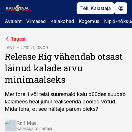
Telli Kalastaja
Avaleht
Viimased
Kalakohad
Kogemus
Nipid-nõksu
cebook
Tagasi
Twitter)
LANT
27.10.21, 08:09
Release Rig vähendab otsast
kedIn
läinud kalade arvu
ail
minimaalseks
k
Meriforelli või teisi suuremaid kalu püüdes suudab
kalamees heal juhul realiseerida pooled võtud.
Mida teha, et see näitaja parem oleks?
Ralf Mae
Kalastaja toimetaja