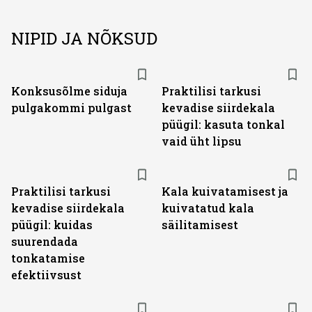
NIPID JA NÕKSUD
Konksusõlme siduja
Praktilisi tarkusi
pulgakommi pulgast
kevadise siirdekala
püügil: kasuta tonkal
vaid üht lipsu
Praktilisi tarkusi
Kala kuivatamisest ja
kevadise siirdekala
kuivatatud kala
püügil: kuidas
säilitamisest
suurendada
tonkatamise
efektiivsust