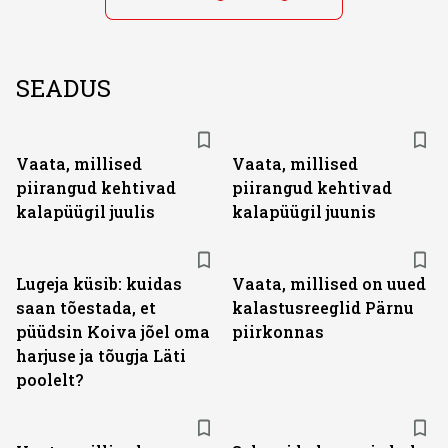
SEADUS
Vaata, millised
Vaata, millised
piirangud kehtivad
piirangud kehtivad
kalapüügil juulis
kalapüügil juunis
Lugeja küsib: kuidas
Vaata, millised on uued
saan tõestada, et
kalastusreeglid Pärnu
püüdsin Koiva jõel oma
piirkonnas
harjuse ja tõugja Läti
poolelt?