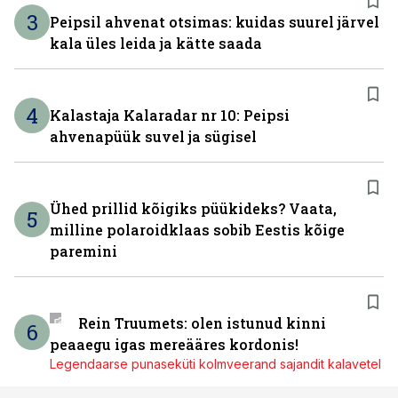
3
Peipsil ahvenat otsimas: kuidas suurel järvel
kala üles leida ja kätte saada
4
Kalastaja Kalaradar nr 10: Peipsi
ahvenapüük suvel ja sügisel
Ühed prillid kõigiks püükideks? Vaata,
5
milline polaroidklaas sobib Eestis kõige
paremini
Rein Truumets: olen istunud kinni
6
peaaegu igas mereääres kordonis!
Legendaarse punaseküti kolmveerand sajandit kalavetel