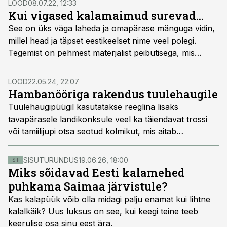
LOOD
08.07.22, 12:33
Kui vigased kalamaimud surevad...
See on üks väga laheda ja omapärase mänguga vidin,
millel head ja täpset eestikeelset nime veel polegi.
Tegemist on pehmest materjalist peibutisega, mis
imiteerib vigast, visklevat kalamaimu.
LOOD
22.05.24, 22:07
Hambanööriga rakendus tuulehaugile
Tuulehaugipüügil kasutatakse reeglina lisaks
tavapärasele landikonksule veel ka täiendavat trossi
või tamiilijupi otsa seotud kolmikut, mis aitab
suurendada kättesaadavate kalade arvu. Kui aga
näpuga seaduses järge ajada, on selline lahendus
SISUTURUNDUS
19.06.26, 18:00
ST
rangelt võttes ebaseaduslik (või asub vähemalt n-ö
Miks sõidavad Eesti kalamehed
hallis alas), sest kala jääb enamikel juhtudel otsa ikkagi
puhkama Saimaa järvistule?
väljastpoolt. Kalastajalt on küsitud, kas tuulehaugi siis
Kas kalapüük võib olla midagi palju enamat kui lihtne
tõesti kuidagi muudmoodi kätte saada ei ole võimalik.
kalalkäik? Uus luksus on see, kui keegi teine teeb
keerulise osa sinu eest ära.