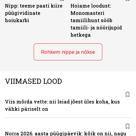
Nipp: teeme paati kiire
Hoiame loodust:
püügividinate
Monomasteri
hoiukarbi
tamiilihunt sööb
tamiili- ja nöörijupid
hetkega
Rohkem nippe ja nõkse
VIIMASED LOOD
Viis mõrda vette: nii leiad jõest üles koha, kus
vähki päriselt on
Norra 2026. aasta püügipäevik: kõik on nii, nagu