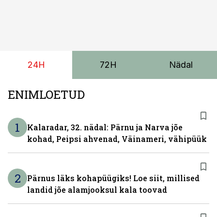
24H
72H
Nädal
ENIMLOETUD
1
Kalaradar, 32. nädal: Pärnu ja Narva jõe
kohad, Peipsi ahvenad, Väinameri, vähipüük
2
Pärnus läks kohapüügiks! Loe siit, millised
landid jõe alamjooksul kala toovad