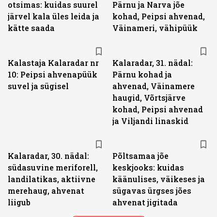
otsimas: kuidas suurel
Pärnu ja Narva jõe
järvel kala üles leida ja
kohad, Peipsi ahvenad,
kätte saada
Väinameri, vähipüük
Kalastaja Kalaradar nr
Kalaradar, 31. nädal:
10: Peipsi ahvenapüük
Pärnu kohad ja
suvel ja sügisel
ahvenad, Väinamere
haugid, Võrtsjärve
kohad, Peipsi ahvenad
ja Viljandi linaskid
Kalaradar, 30. nädal:
Põltsamaa jõe
südasuvine meriforell,
keskjooks: kuidas
landilatikas, aktiivne
käänulises, väikeses ja
merehaug, ahvenat
sügavas ürgses jões
liigub
ahvenat jigitada