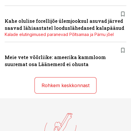
Kahe olulise forellijõe ülemjooksul asuvad järved
saavad lähiaastatel looduslähedased kalapääsud
Kalade elutingimused paranevad Põltsamaa ja Pärnu jõel
Meie vete võõrliike: ameerika kammloom
suuremat osa Läänemerd ei ohusta
Rohkem keskkonnast