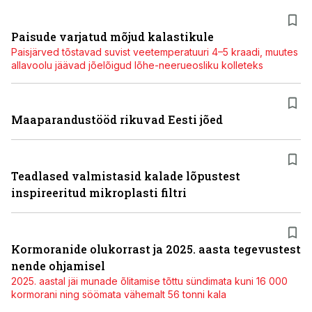
Paisude varjatud mõjud kalastikule
Paisjärved tõstavad suvist veetemperatuuri 4–5 kraadi, muutes
allavoolu jäävad jõelõigud lõhe-neerueosliku kolleteks
Maaparandustööd rikuvad Eesti jõed
Teadlased valmistasid kalade lõpustest
inspireeritud mikroplasti filtri
Kormoranide olukorrast ja 2025. aasta tegevustest
nende ohjamisel
2025. aastal jäi munade õlitamise tõttu sündimata kuni 16 000
kormorani ning söömata vähemalt 56 tonni kala