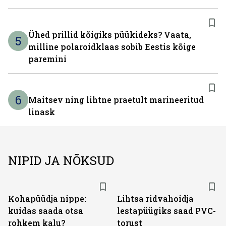
Ühed prillid kõigiks püükideks? Vaata,
5
milline polaroidklaas sobib Eestis kõige
paremini
6
Maitsev ning lihtne praetult marineeritud
linask
NIPID JA NÕKSUD
Kohapüüdja nippe:
Lihtsa ridvahoidja
kuidas saada otsa
lestapüügiks saad PVC-
rohkem kalu?
torust