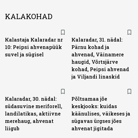
KALAKOHAD
Kalastaja Kalaradar nr
Kalaradar, 31. nädal:
10: Peipsi ahvenapüük
Pärnu kohad ja
suvel ja sügisel
ahvenad, Väinamere
haugid, Võrtsjärve
kohad, Peipsi ahvenad
ja Viljandi linaskid
Kalaradar, 30. nädal:
Põltsamaa jõe
südasuvine meriforell,
keskjooks: kuidas
landilatikas, aktiivne
käänulises, väikeses ja
merehaug, ahvenat
sügavas ürgses jões
liigub
ahvenat jigitada