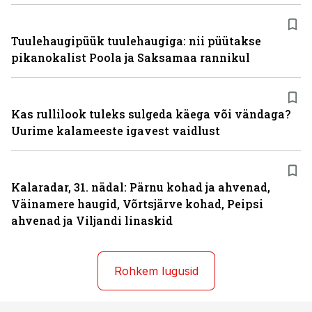
Tuulehaugipüük tuulehaugiga: nii püütakse
pikanokalist Poola ja Saksamaa rannikul
Kas rullilook tuleks sulgeda käega või vändaga?
Uurime kalameeste igavest vaidlust
Kalaradar, 31. nädal: Pärnu kohad ja ahvenad,
Väinamere haugid, Võrtsjärve kohad, Peipsi
ahvenad ja Viljandi linaskid
Rohkem lugusid