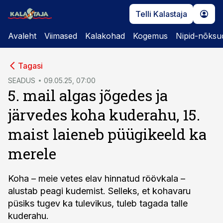
Telli Kalastaja
Avaleht
Viimased
Kalakohad
Kogemus
Nipid-nõksu
cebook
cebook
Tagasi
Twitter)
Twitter)
SEADUS
09.05.25, 07:00
5. mail algas jõgedes ja
kedIn
kedIn
järvedes koha kuderahu, 15.
ail
ail
maist laieneb püügikeeld ka
k
k
merele
Koha – meie vetes elav hinnatud röövkala –
alustab peagi kudemist. Selleks, et kohavaru
püsiks tugev ka tulevikus, tuleb tagada talle
kuderahu.