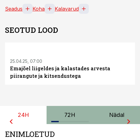
Seadus
Koha
Kalavarud
SEOTUD LOOD
25.04.25, 07:00
Emajõel liigeldes ja kalastades arvesta
piirangute ja kitsendustega
24H
72H
Nädal
ENIMLOETUD