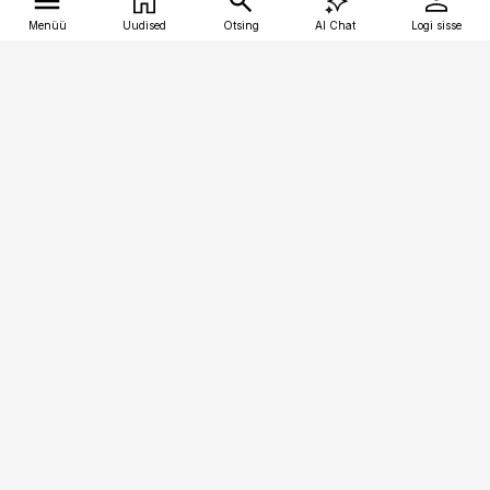
Menüü
Uudised
Otsing
AI Chat
Logi sisse
Vana-Lõuna 39/1, 19094 Tallinn
(+372) 667 0111
kalastaja@aripaev.ee
Telli
Reklaam
Firmast
Sisu kasutamisõigused
Ajakirjaniku
eetikakoodeks
Üldtingimused
Privaatsustingimused
Küpsiste poliitika
KKK
Eesti Meediaettevõtete
Eelistuste haldamine
Liit