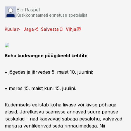
Elo Raspel
Keskkonnaameti ennetuse spetsialist
Kuula
Jaga
Salvesta
Vihja
Koha kudeaegne püügikeeld kehtib:
• jõgedes ja järvedes 5. maist 10. juunini;
• meres 15. maist kuni 15. juulini.
Kudemiseks eelistab koha liivase või kivise põhjaga
alasid. Järelkasvu saamisse annavad suure panuse
isaskalad – nad kaevavad sabaga pesalohu, valvavad
marja ja ventileerivad seda rinnauimedega. Nii