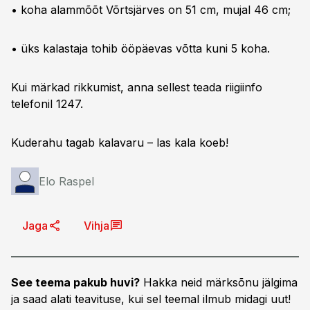
• koha alammõõt Võrtsjärves on 51 cm, mujal 46 cm;
• üks kalastaja tohib ööpäevas võtta kuni 5 koha.
Kui märkad rikkumist, anna sellest teada riigiinfo
telefonil 1247.
Kuderahu tagab kalavaru – las kala koeb!
Elo Raspel
Jaga
Vihja
See teema pakub huvi?
Hakka neid märksõnu jälgima
ja saad alati teavituse, kui sel teemal ilmub midagi uut!