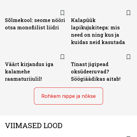
Sõlmekool: seome nööri
Kalapüük
otsa monofiilist liidri
lapikujukitega: mis
need on ning kus ja
kuidas neid kasutada
Väärt kirjandus iga
Tinast jigipead
kalamehe
oksüdeeruvad?
raamaturiiulil!
Söögiäädikas aitab!
Rohkem nippe ja nõkse
VIIMASED LOOD