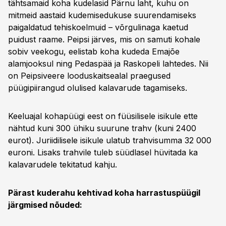
tähtsamaid koha kudelasid Pärnu laht, kuhu on
mitmeid aastaid kudemisedukuse suurendamiseks
paigaldatud tehiskoelmuid – võrgulinaga kaetud
puidust raame. Peipsi järves, mis on samuti kohale
sobiv veekogu, eelistab koha kudeda Emajõe
alamjooksul ning Pedaspää ja Raskopeli lahtedes. Nii
on Peipsiveere looduskaitsealal praegused
püügipiirangud olulised kalavarude tagamiseks.
Keeluajal kohapüügi eest on füüsilisele isikule ette
nähtud kuni 300 ühiku suurune trahv (kuni 2400
eurot). Juriidilisele isikule ulatub trahvisumma 32 000
euroni. Lisaks trahvile tuleb süüdlasel hüvitada ka
kalavarudele tekitatud kahju.
Pärast kuderahu kehtivad koha harrastuspüügil
järgmised nõuded: