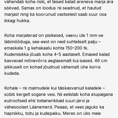
vähendab koha riski, et teised kalad areneva marja ära
söövad. Samas on loodus nii seadnud, et hautud
marjast ning ka koorunud vastsetest saab suur osa
ikkagi hukka.
Koha marjaterad on pisikesed, vaevu üle 1 mm-se
läbimõõduga, see-eest on neid suhteliselt palju –
emaskala 1 g kehakaalu kohta 150–200 tk.
Kudemisikka jõuab koha 4–5 aastaselt. Emased kalad
kasvavad mõnevõrra aeglasemalt kui isased. 46 cm
pikkuselt on kohad jõudnud vähemalt ühe korra
kudeda.
Kohale – nii maimudele kui täiskasvanud kaladele –
sobib kergelt sogane vesi. Nii eelistab koha elupaigana
eutroofseid ehk toitainerikkaid suuri järvi ja
vähesoolast Läänemerd. Peaasi, et vees jaguks ka
hapnikku, toitu ja kudepaiku. Meres on üks meie