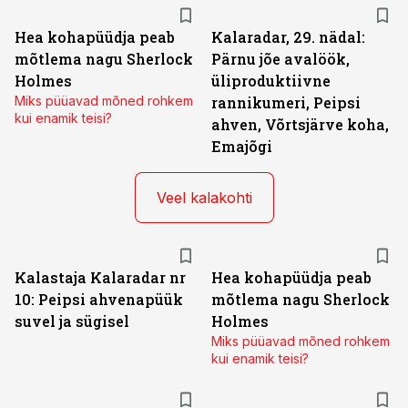
Hea kohapüüdja peab
Kalaradar, 29. nädal:
mõtlema nagu Sherlock
Pärnu jõe avalöök,
Holmes
üliproduktiivne
Miks püüavad mõned rohkem
rannikumeri, Peipsi
kui enamik teisi?
ahven, Võrtsjärve koha,
Emajõgi
Veel kalakohti
Kalastaja Kalaradar nr
Hea kohapüüdja peab
10: Peipsi ahvenapüük
mõtlema nagu Sherlock
suvel ja sügisel
Holmes
Miks püüavad mõned rohkem
kui enamik teisi?