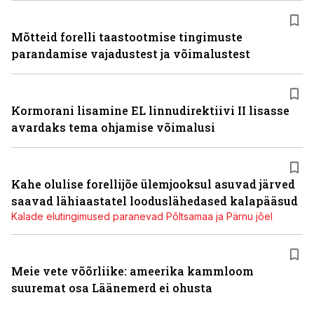
Mõtteid forelli taastootmise tingimuste
parandamise vajadustest ja võimalustest
Kormorani lisamine EL linnudirektiivi II lisasse
avardaks tema ohjamise võimalusi
Kahe olulise forellijõe ülemjooksul asuvad järved
saavad lähiaastatel looduslähedased kalapääsud
Kalade elutingimused paranevad Põltsamaa ja Pärnu jõel
Meie vete võõrliike: ameerika kammloom
suuremat osa Läänemerd ei ohusta