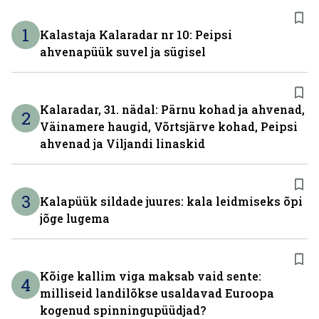
1
Kalastaja Kalaradar nr 10: Peipsi
ahvenapüük suvel ja sügisel
Kalaradar, 31. nädal: Pärnu kohad ja ahvenad,
2
Väinamere haugid, Võrtsjärve kohad, Peipsi
ahvenad ja Viljandi linaskid
3
Kalapüük sildade juures: kala leidmiseks õpi
jõge lugema
Kõige kallim viga maksab vaid sente:
4
milliseid landilõkse usaldavad Euroopa
kogenud spinningupüüdjad?