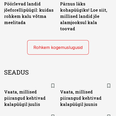
Pöörlevad landid
Pärnus läks
jõeforellipüügil: kuidas
kohapüügiks! Loe siit,
rohkem kalu võtma
millised landid jõe
meelitada
alamjooksul kala
toovad
Rohkem kogemuslugusid
SEADUS
Vaata, millised
Vaata, millised
piirangud kehtivad
piirangud kehtivad
kalapüügil juulis
kalapüügil juunis