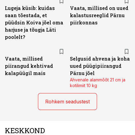
Lugeja küsib: kuidas
Vaata, millised on uued
saan tõestada, et
kalastusreeglid Pärnu
püüdsin Koiva jõel oma
piirkonnas
harjuse ja tõugja Läti
poolelt?
Vaata, millised
Selgusid ahvena ja koha
piirangud kehtivad
uued püügipiirangud
kalapüügil mais
Pärnu jõel
Ahvenale alammõõt 21 cm ja
kotilimiit 10 kg
Rohkem seadustest
KESKKOND