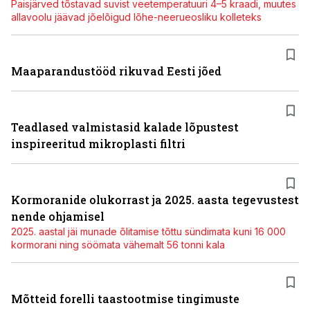
Paisjärved tõstavad suvist veetemperatuuri 4–5 kraadi, muutes
allavoolu jäävad jõelõigud lõhe-neerueosliku kolleteks
Maaparandustööd rikuvad Eesti jõed
Teadlased valmistasid kalade lõpustest
inspireeritud mikroplasti filtri
Kormoranide olukorrast ja 2025. aasta tegevustest
nende ohjamisel
2025. aastal jäi munade õlitamise tõttu sündimata kuni 16 000
kormorani ning söömata vähemalt 56 tonni kala
Mõtteid forelli taastootmise tingimuste