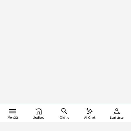
Menüü
Uudised
Otsing
AI Chat
Logi sisse