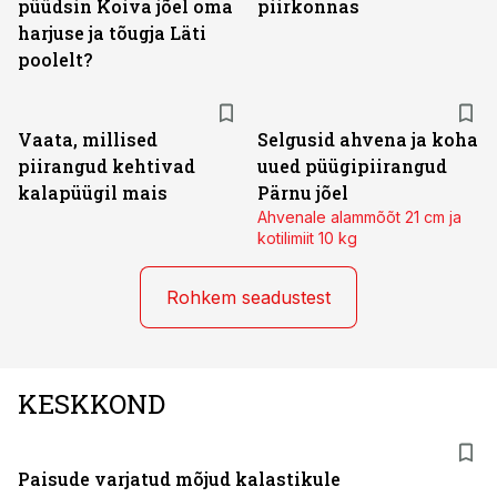
püüdsin Koiva jõel oma
piirkonnas
harjuse ja tõugja Läti
poolelt?
Vaata, millised
Selgusid ahvena ja koha
piirangud kehtivad
uued püügipiirangud
kalapüügil mais
Pärnu jõel
Ahvenale alammõõt 21 cm ja
kotilimiit 10 kg
Rohkem seadustest
KESKKOND
Paisude varjatud mõjud kalastikule