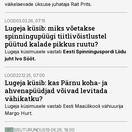
väikelaevade üksuse juhataja Rait Prits.
LOOD
03.03.26, 07:15
Lugeja küsib: miks võetakse
spinningupüügi tiitlivõistlustel
püütud kalade pikkus ruutu?
Lugeja küsimusele vastab
Eesti Spinninguspordi Liidu
juht Ivo Sööt.
LOOD
22.12.25, 07:00
Lugeja küsib: kas Pärnu koha- ja
ahvenapüüdjad võivad levitada
vähikatku?
Lugeja küsimusele vastab Eesti Maaülikooli vähiuurija
Margo Hurt.
SISUTURUNDUS
19.06.26, 18:00
ST