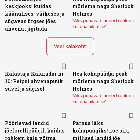
keskjooks: kuidas
mõtlema nagu Sherlock
käänulises, väikeses ja
Holmes
sügavas ürgses jões
Miks püüavad mõned rohkem
kui enamik teisi?
ahvenat jigitada
Veel kalakohti
Kalastaja Kalaradar nr
Hea kohapüüdja peab
10: Peipsi ahvenapüük
mõtlema nagu Sherlock
suvel ja sügisel
Holmes
Miks püüavad mõned rohkem
kui enamik teisi?
Pöörlevad landid
Pärnus läks
jõeforellipüügil: kuidas
kohapüügiks! Loe siit,
rohkem kalu võtma
millised landid jõe