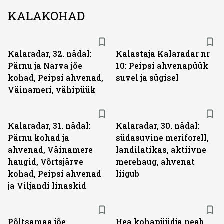
KALAKOHAD
Kalaradar, 32. nädal:
Kalastaja Kalaradar nr
Pärnu ja Narva jõe
10: Peipsi ahvenapüük
kohad, Peipsi ahvenad,
suvel ja sügisel
Väinameri, vähipüük
Kalaradar, 31. nädal:
Kalaradar, 30. nädal:
Pärnu kohad ja
südasuvine meriforell,
ahvenad, Väinamere
landilatikas, aktiivne
haugid, Võrtsjärve
merehaug, ahvenat
kohad, Peipsi ahvenad
liigub
ja Viljandi linaskid
Põltsamaa jõe
Hea kohapüüdja peab