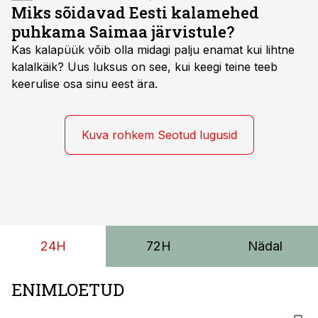
Miks sõidavad Eesti kalamehed
puhkama Saimaa järvistule?
Kas kalapüük võib olla midagi palju enamat kui lihtne
kalalkäik? Uus luksus on see, kui keegi teine teeb
keerulise osa sinu eest ära.
Kuva rohkem Seotud lugusid
24H
72H
Nädal
ENIMLOETUD