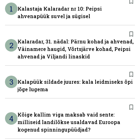
1
Kalastaja Kalaradar nr 10: Peipsi
ahvenapüük suvel ja sügisel
Kalaradar, 31. nädal: Pärnu kohad ja ahvenad,
2
Väinamere haugid, Võrtsjärve kohad, Peipsi
ahvenad ja Viljandi linaskid
3
Kalapüük sildade juures: kala leidmiseks õpi
jõge lugema
Kõige kallim viga maksab vaid sente:
4
milliseid landilõkse usaldavad Euroopa
kogenud spinningupüüdjad?