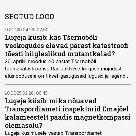
SEOTUD LOOD
LOOD
29.04.26, 07:00
Lugeja küsib: kas Tšernobõli
veekogudes elavad pärast katastroofi
tõesti hiiglaslikud mutantkalad?
26. aprillil möödus 40 aastat Tšernobõli
tuumakatastroofist. Radioaktiivse kiirguse mõjudest
elusloodusele on liikvel igasuguseid lugusid ja legende,
muuhulgas räägitakse hullusti muteerunud ja
uskumatult suureks kasvanud kaladest (nt sägadest),
LOOD
25.02.26, 06:45
kes elavad Tšernobõli elektrijaama jahutamiseks
Lugeja küsib: miks nõuavad
kasutatud ning õnnetuse käigus hullusti saastunud
Transpordiameti inspektorid Emajõel
vees. Kui palju sellistel juttudel tõepõhja all on? Kui
kalameestelt paadis magnetkompassi
palju radioaktiivne kiirgus üldse kalu mõjutab ja millised
olemasolu?
need mõjud on?
Lugeja küsimusele vastab Transpordiameti