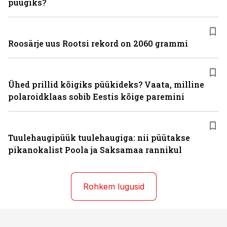
püügiks?
Roosärje uus Rootsi rekord on 2060 grammi
Ühed prillid kõigiks püükideks? Vaata, milline
polaroidklaas sobib Eestis kõige paremini
Tuulehaugipüük tuulehaugiga: nii püütakse
pikanokalist Poola ja Saksamaa rannikul
Rohkem lugusid