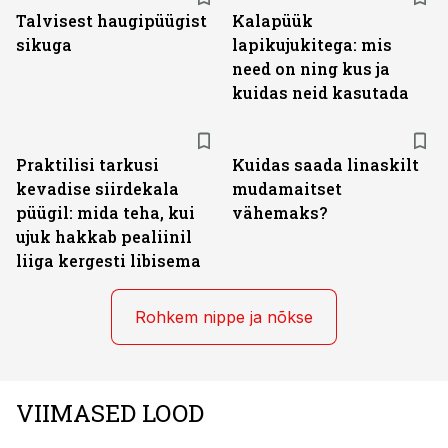
Talvisest haugipüügist
Kalapüük
sikuga
lapikujukitega: mis
need on ning kus ja
kuidas neid kasutada
Praktilisi tarkusi
Kuidas saada linaskilt
kevadise siirdekala
mudamaitset
püügil: mida teha, kui
vähemaks?
ujuk hakkab pealiinil
liiga kergesti libisema
Rohkem nippe ja nõkse
VIIMASED LOOD