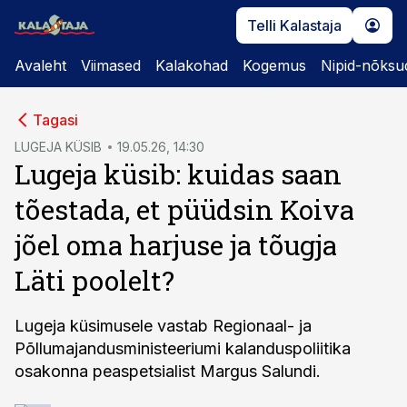
Telli Kalastaja
Avaleht
Viimased
Kalakohad
Kogemus
Nipid-nõksu
cebook
Tagasi
Twitter)
LUGEJA KÜSIB
19.05.26, 14:30
Lugeja küsib: kuidas saan
kedIn
tõestada, et püüdsin Koiva
ail
jõel oma harjuse ja tõugja
k
Läti poolelt?
Lugeja küsimusele vastab Regionaal- ja
Põllumajandusministeeriumi kalanduspoliitika
osakonna peaspetsialist Margus Salundi.