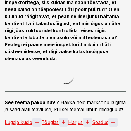
inspektoritega, siis kuidas ma saan tõestada, et
need kalad on tõepoolest Läti poolt püütud? Olen
kuulnud räägitavat, et pean sellisel juhul näitama
kehtivat Läti kalastusõigust, ent mis õigus on ühe
riigi jõustruktuuridel kontrollida teises riigis
kehtivate lubade olemasolu või mitteolemasolu?
Pealegi ei pääse meie inspektorid niikuinii Läti
süsteemidesse, et digitaalse kalastusõiguse
olemasolus veenduda.
See teema pakub huvi?
Hakka neid märksõnu jälgima
ja saad alati teavituse, kui sel teemal ilmub midagi uut!
Lugeja küsib
Tõugjas
Harjus
Seadus