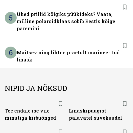
Ühed prillid kõigiks püükideks? Vaata,
5
milline polaroidklaas sobib Eestis kõige
paremini
6
Maitsev ning lihtne praetult marineeritud
linask
NIPID JA NÕKSUD
Tee endale ise viie
Linaskipüügist
minutiga kirbuõnged
palavatel suvekuudel