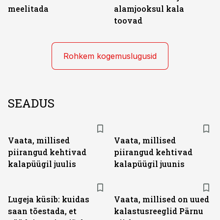
meelitada
alamjooksul kala
toovad
Rohkem kogemuslugusid
SEADUS
Vaata, millised
Vaata, millised
piirangud kehtivad
piirangud kehtivad
kalapüügil juulis
kalapüügil juunis
Lugeja küsib: kuidas
Vaata, millised on uued
saan tõestada, et
kalastusreeglid Pärnu