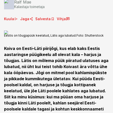
Ralf Mae
Kalastaja toimetaja
Kuula
Jaga
Salvesta
Vihja
Eestis on tõugjapüük keelatud, Lätis aga lubatud.
Foto:
Shutterstock
Koiva on Eesti–Läti piirijõgi, kus elab kaks Eestis
aastaringse püügikeelu all olevat kala – harjus ja
tõugjas. Lätis on mõlema püük piiratud ulatuses aga
lubatud, nii üht kui teist tohib Koivast ära võtta ühe
kala ööpäevas. Jõgi on mitmel pool kahlamispükste
ja pikkade kummikutega ületatav. Kui püüda Eesti-
poolsel kaldal, on harjuse ja tõugja kottipanek
keelatud, üle jõe Läti poolele kahlates aga lubatud.
Siit ka minu küsimus: kui ma püüan oma harjuse ja
tõugja kinni Läti poolelt, kahlan seejärel Eesti-
poolsele kaldale tagasi ja kohtun keskkonnaameti