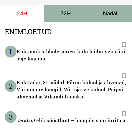
versioonis.
24H
72H
Nädal
ENIMLOETUD
1
Kalapüük sildade juures: kala leidmiseks õpi
jõge lugema
Kalaradar, 31. nädal: Pärnu kohad ja ahvenad,
2
Väinamere haugid, Võrtsjärve kohad, Peipsi
ahvenad ja Viljandi linaskid
3
Jerkbait
ehk sööstlant – haugide suur õrritaja