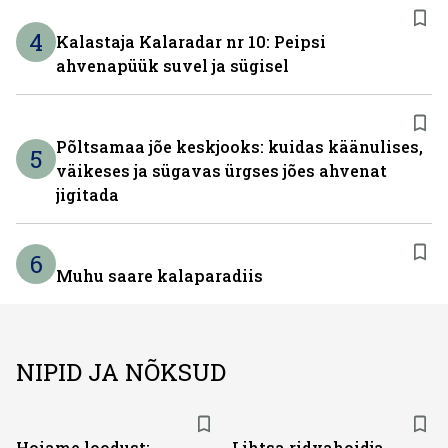
4
Kalastaja Kalaradar nr 10: Peipsi
ahvenapüük suvel ja sügisel
Põltsamaa jõe keskjooks: kuidas käänulises,
5
väikeses ja sügavas ürgses jões ahvenat
jigitada
6
Muhu saare kalaparadiis
NIPID JA NÕKSUD
Hoiame loodust:
Lihtsa ridvahoidja