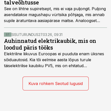
talveõhtusse
See on lihtne supiretsept, mis ei vaja puljongit. Puljong
asendatakse magushapu vürtsika põhjaga, mis annab
supile äratuntava aasiapärase maitse. Analoogset
suppi võib keeta ka ainult kalast või kanast või ka
mõlemast korraga. Põhiliseks eeliseks on kiirus – kui
SISUTURUNDUS
27.03.26, 09:31
ST
keema läheb, on kohe valmis.
Auhinnatud elektrikaubik, mis on
loodud päris tööks
Elektriline liikuvus Euroopas ei puuduta enam üksnes
sõiduautosid. Kia tõi eelmise aasta lõpus turule
täiselektrilise kaubiku PV5, mis on ehitatud
spetsiaalselt elektriliste kaubikute jaoks loodud
platvormile e-GMP.s ja pakub hulgaliselt võimalusi
tarbesõiduki konfigureerimiseks. Kia PV5 on saadaval
Kuva rohkem Seotud lugusid
kahe- ja kolmekohalise pakiautona, 5-kohalise
meeskonnakaubikuna ja viie- ning seitsmekohalise
reisijatebussina. Viimast saab kohaldada ka
invavedudeks. Aasta lõpus on mudel saadaval ka šassii