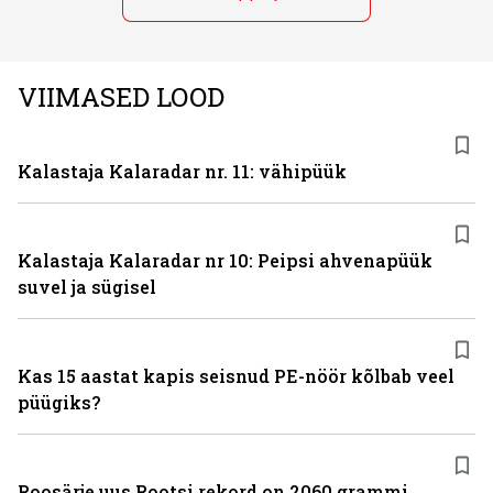
VIIMASED LOOD
Kalastaja Kalaradar nr. 11: vähipüük
Kalastaja Kalaradar nr 10: Peipsi ahvenapüük
suvel ja sügisel
Kas 15 aastat kapis seisnud PE-nöör kõlbab veel
püügiks?
Roosärje uus Rootsi rekord on 2060 grammi