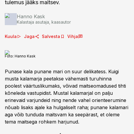
tulemus jääks maitsev.
Hanno Kask
Kalastaja asutaja, kaasautor
Kuula
Jaga
Salvesta
Vihja
Foto:
Hanno Kask
Punase kala punane mari on suur delikatess. Kuigi
musta kalamarja peetakse vähemasti turuhinna
poolest väärtuslikumaks, võivad maitseomadused tihti
kõneleda vastupidist. Mustal kalamarjal on palju
erinevaid varjundeid ning nende vahel orienteerumine
nõuab lisaks ajale ka hulgaliselt raha; punane kalamari
aga võib tunduda maitsvam ka seepärast, et oleme
tema maitsega rohkem harjunud.