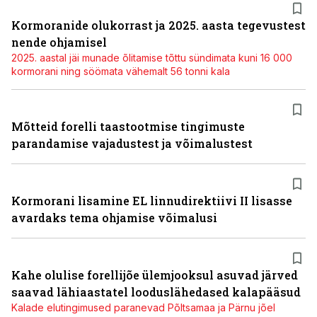
Kormoranide olukorrast ja 2025. aasta tegevustest
nende ohjamisel
2025. aastal jäi munade õlitamise tõttu sündimata kuni 16 000
kormorani ning söömata vähemalt 56 tonni kala
Mõtteid forelli taastootmise tingimuste
parandamise vajadustest ja võimalustest
Kormorani lisamine EL linnudirektiivi II lisasse
avardaks tema ohjamise võimalusi
Kahe olulise forellijõe ülemjooksul asuvad järved
saavad lähiaastatel looduslähedased kalapääsud
Kalade elutingimused paranevad Põltsamaa ja Pärnu jõel