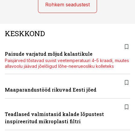
Rohkem seadustest
KESKKOND
Paisude varjatud mõjud kalastikule
Paisjärved tõstavad suvist veetemperatuuri 4–5 kraadi, muutes
allavoolu jäävad jõelõigud lõhe-neerueosliku kolleteks
Maaparandustööd rikuvad Eesti jõed
Teadlased valmistasid kalade lõpustest
inspireeritud mikroplasti filtri