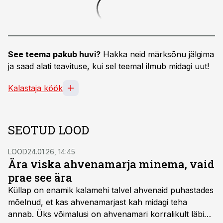
See teema pakub huvi?
Hakka neid märksõnu jälgima
ja saad alati teavituse, kui sel teemal ilmub midagi uut!
Kalastaja köök
SEOTUD LOOD
LOOD
24.01.26, 14:45
Ära viska ahvenamarja minema, vaid
prae see ära
Küllap on enamik kalamehi talvel ahvenaid puhastades
mõelnud, et kas ahvenamarjast kah midagi teha
annab. Üks võimalusi on ahvenamari korralikult läbi