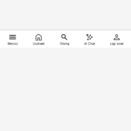
Menüü
Uudised
Otsing
AI Chat
Logi sisse
Vana-Lõuna 39/1, 19094 Tallinn
(+372) 667 0111
kalastaja@aripaev.ee
Telli
Reklaam
Firmast
Sisu kasutamisõigused
Ajakirjaniku