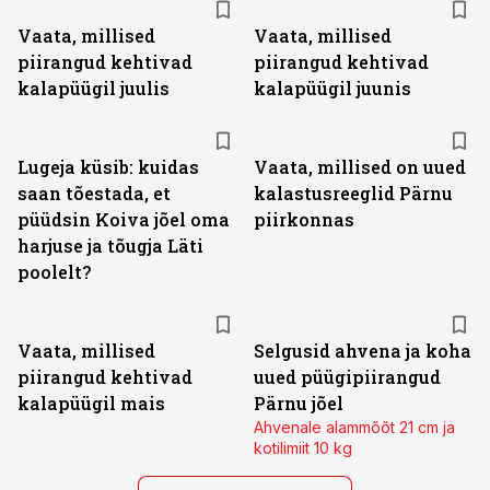
Vaata, millised
Vaata, millised
piirangud kehtivad
piirangud kehtivad
kalapüügil juulis
kalapüügil juunis
Lugeja küsib: kuidas
Vaata, millised on uued
saan tõestada, et
kalastusreeglid Pärnu
püüdsin Koiva jõel oma
piirkonnas
harjuse ja tõugja Läti
poolelt?
Vaata, millised
Selgusid ahvena ja koha
piirangud kehtivad
uued püügipiirangud
kalapüügil mais
Pärnu jõel
Ahvenale alammõõt 21 cm ja
kotilimiit 10 kg