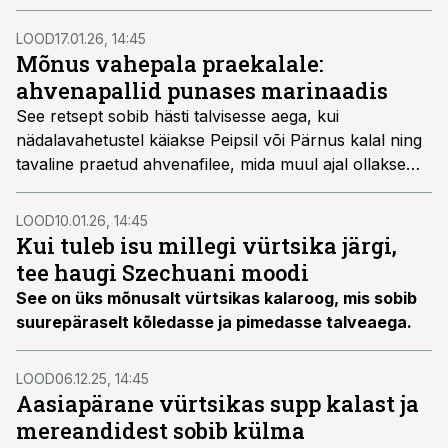
praadida ja serveerida nt hapukoore või mõne
dipikastmega.
LOOD
17.01.26, 14:45
Mõnus vahepala praekalale:
ahvenapallid punases marinaadis
See retsept sobib hästi talvisesse aega, kui
nädalavahetustel käiakse Peipsil või Pärnus kalal ning
tavaline praetud ahvenafilee, mida muul ajal ollakse
üldjuhul võimelised lõpmatuseni sööma, on nii teid kui
kõiki teie pereliikmeid surmani ära tüüdanud.
LOOD
10.01.26, 14:45
Kui tuleb isu millegi vürtsika järgi,
tee haugi Szechuani moodi
See on üks mõnusalt vürtsikas kalaroog, mis sobib
suurepäraselt kõledasse ja pimedasse talveaega.
LOOD
06.12.25, 14:45
Aasiapärane vürtsikas supp kalast ja
mereandidest sobib külma