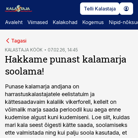
Telli Kalastaja
Avaleht
Viimased
Kalakohad
Kogemus
Nipid-nõksu
cebook
Tagasi
Twitter)
KALASTAJA KÖÖK
07.02.26, 14:45
Hakkame punast kalamarja
kedIn
soolama!
ail
k
Punase kalamarja andjana on
harrastuskalastajatele eelistatuim ja
kättesaadavaim kalaliik vikerforell, kellelt on
võimalik marja saada perioodil kuu aega enne
kudemise algust kuni kudemiseni. Loe siit, kuidas
mari kala seest õigesti kätte saada, soolamiseks
ette valmistada ning kui palju soola kasutada, et