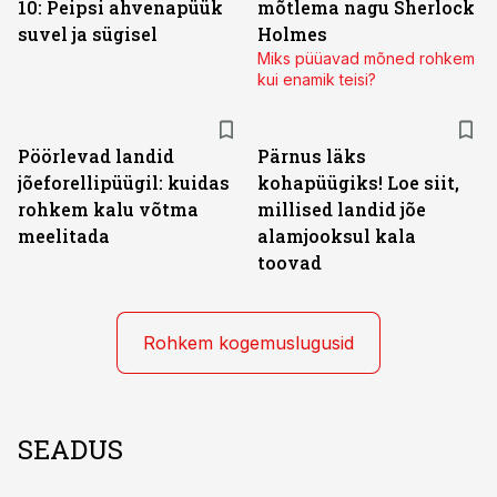
10: Peipsi ahvenapüük
mõtlema nagu Sherlock
suvel ja sügisel
Holmes
Miks püüavad mõned rohkem
kui enamik teisi?
Pöörlevad landid
Pärnus läks
jõeforellipüügil: kuidas
kohapüügiks! Loe siit,
rohkem kalu võtma
millised landid jõe
meelitada
alamjooksul kala
toovad
Rohkem kogemuslugusid
SEADUS