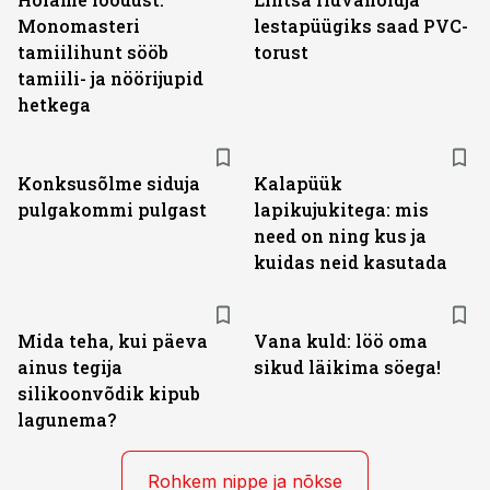
Monomasteri
lestapüügiks saad PVC-
tamiilihunt sööb
torust
tamiili- ja nöörijupid
hetkega
Konksusõlme siduja
Kalapüük
pulgakommi pulgast
lapikujukitega: mis
need on ning kus ja
kuidas neid kasutada
Mida teha, kui päeva
Vana kuld: löö oma
ainus tegija
sikud läikima söega!
silikoonvõdik kipub
lagunema?
Rohkem nippe ja nõkse