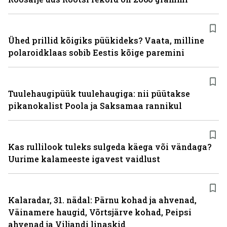
Ühed prillid kõigiks püükideks? Vaata, milline
polaroidklaas sobib Eestis kõige paremini
Tuulehaugipüük tuulehaugiga: nii püütakse
pikanokalist Poola ja Saksamaa rannikul
Kas rullilook tuleks sulgeda käega või vändaga?
Uurime kalameeste igavest vaidlust
Kalaradar, 31. nädal: Pärnu kohad ja ahvenad,
Väinamere haugid, Võrtsjärve kohad, Peipsi
ahvenad ja Viljandi linaskid