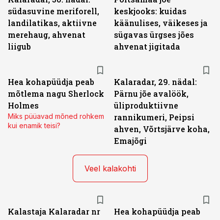
südasuvine meriforell,
keskjooks: kuidas
landilatikas, aktiivne
käänulises, väikeses ja
merehaug, ahvenat
sügavas ürgses jões
liigub
ahvenat jigitada
Hea kohapüüdja peab
Kalaradar, 29. nädal:
mõtlema nagu Sherlock
Pärnu jõe avalöök,
Holmes
üliproduktiivne
Miks püüavad mõned rohkem
rannikumeri, Peipsi
kui enamik teisi?
ahven, Võrtsjärve koha,
Emajõgi
Veel kalakohti
Kalastaja Kalaradar nr
Hea kohapüüdja peab