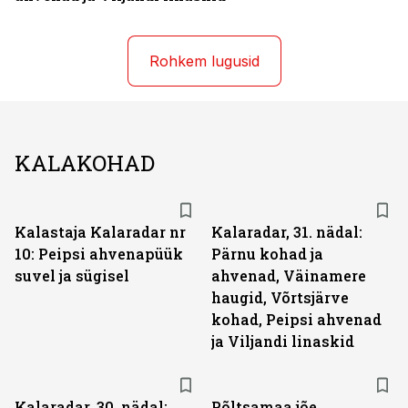
Rohkem lugusid
KALAKOHAD
Kalastaja Kalaradar nr
Kalaradar, 31. nädal:
10: Peipsi ahvenapüük
Pärnu kohad ja
suvel ja sügisel
ahvenad, Väinamere
haugid, Võrtsjärve
kohad, Peipsi ahvenad
ja Viljandi linaskid
Kalaradar, 30. nädal:
Põltsamaa jõe