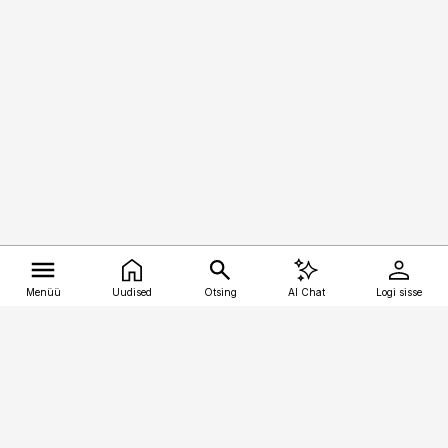
Menüü
Uudised
Otsing
AI Chat
Logi sisse
Vana-Lõuna 39/1, 19094 Tallinn
(+372) 667 0111
kalastaja@aripaev.ee