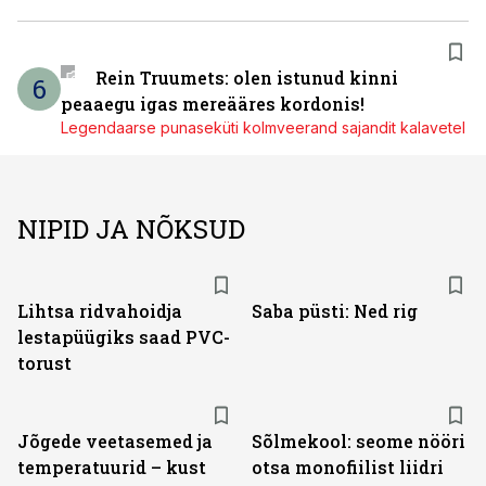
Rein Truumets: olen istunud kinni
6
peaaegu igas mereääres kordonis!
Legendaarse punaseküti kolmveerand sajandit kalavetel
NIPID JA NÕKSUD
Lihtsa ridvahoidja
Saba püsti: Ned rig
lestapüügiks saad PVC-
torust
Jõgede veetasemed ja
Sõlmekool: seome nööri
temperatuurid – kust
otsa monofiilist liidri