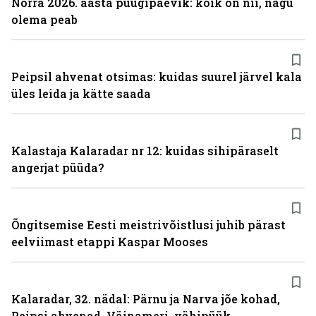
Norra 2026. aasta püügipäevik: kõik on nii, nagu
olema peab
Peipsil ahvenat otsimas: kuidas suurel järvel kala
üles leida ja kätte saada
Kalastaja Kalaradar nr 12: kuidas sihipäraselt
angerjat püüda?
Õngitsemise Eesti meistrivõistlusi juhib pärast
eelviimast etappi Kaspar Mooses
Kalaradar, 32. nädal: Pärnu ja Narva jõe kohad,
Peipsi ahvenad, Väinameri, vähipüük