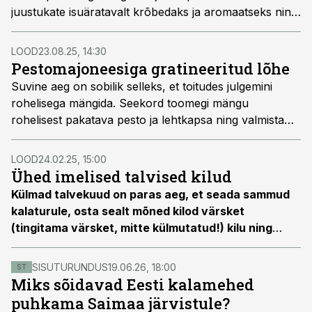
juustukate isuäratavalt krõbedaks ja aromaatseks ning
rõhutab kohafilee mahedat maitset. See roog ühendab
endas lihtsuse ja elegantsi, pakkudes igale sööjale
LOOD
23.08.25, 14:30
meeldejäävat maitseelamust.
Pestomajoneesiga gratineeritud lõhe
Suvine aeg on sobilik selleks, et toitudes julgemini
rohelisega mängida. Seekord toomegi mängu
rohelisest pakatava pesto ja lehtkapsa ning valmistame
ahjulõhet.
LOOD
24.02.25, 15:00
Ühed imelised talvised kilud
Külmad talvekuud on paras aeg, et seada sammud
kalaturule, osta sealt mõned kilod värsket
(tingitama värsket, mitte külmutatud!) kilu ning
valmistada neist midagi imehead. Järgnev retsept
on pannud kala sööma ka need inimesed, kes varem
SISUTURUNDUS
19.06.26, 18:00
ST
kuumtöötlemata kaladest suure kaarega mööda
Miks sõidavad Eesti kalamehed
käisid ja õlgu võdistasid.
puhkama Saimaa järvistule?