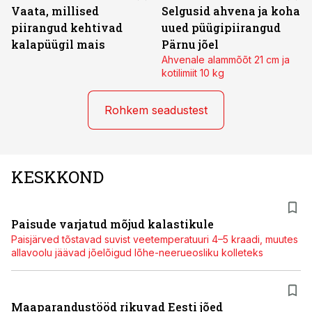
Vaata, millised
Selgusid ahvena ja koha
piirangud kehtivad
uued püügipiirangud
kalapüügil mais
Pärnu jõel
Ahvenale alammõõt 21 cm ja
kotilimiit 10 kg
Rohkem seadustest
KESKKOND
Paisude varjatud mõjud kalastikule
Paisjärved tõstavad suvist veetemperatuuri 4–5 kraadi, muutes
allavoolu jäävad jõelõigud lõhe-neerueosliku kolleteks
Maaparandustööd rikuvad Eesti jõed