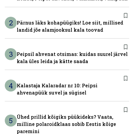
2
Pärnus läks kohapüügiks! Loe siit, millised
landid jõe alamjooksul kala toovad
3
Peipsil ahvenat otsimas: kuidas suurel järvel
kala üles leida ja kätte saada
4
Kalastaja Kalaradar nr 10: Peipsi
ahvenapüük suvel ja sügisel
Ühed prillid kõigiks püükideks? Vaata,
5
milline polaroidklaas sobib Eestis kõige
paremini