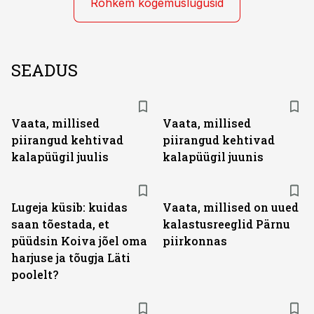
Rohkem kogemuslugusid
SEADUS
Vaata, millised
Vaata, millised
piirangud kehtivad
piirangud kehtivad
kalapüügil juulis
kalapüügil juunis
Lugeja küsib: kuidas
Vaata, millised on uued
saan tõestada, et
kalastusreeglid Pärnu
püüdsin Koiva jõel oma
piirkonnas
harjuse ja tõugja Läti
poolelt?