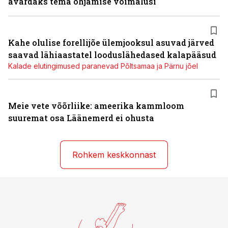
avardaks tema ohjamise võimalusi
Kahe olulise forellijõe ülemjooksul asuvad järved
saavad lähiaastatel looduslähedased kalapääsud
Kalade elutingimused paranevad Põltsamaa ja Pärnu jõel
Meie vete võõrliike: ameerika kammloom
suuremat osa Läänemerd ei ohusta
Rohkem keskkonnast