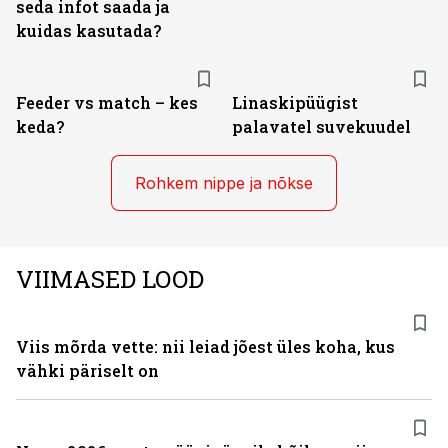
seda infot saada ja
kuidas kasutada?
Feeder vs match – kes
Linaskipüügist
keda?
palavatel suvekuudel
Rohkem nippe ja nõkse
VIIMASED LOOD
Viis mõrda vette: nii leiad jõest üles koha, kus
vähki päriselt on