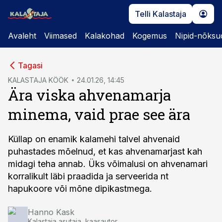
Telli Kalastaja
Avaleht
Viimased
Kalakohad
Kogemus
Nipid-nõksu
cebook
Tagasi
Twitter)
KALASTAJA KÖÖK
24.01.26, 14:45
Ära viska ahvenamarja
kedIn
minema, vaid prae see ära
ail
k
Küllap on enamik kalamehi talvel ahvenaid
puhastades mõelnud, et kas ahvenamarjast kah
midagi teha annab. Üks võimalusi on ahvenamari
korralikult läbi praadida ja serveerida nt
hapukoore või mõne dipikastmega.
Hanno Kask
Kalastaja asutaja, kaasautor