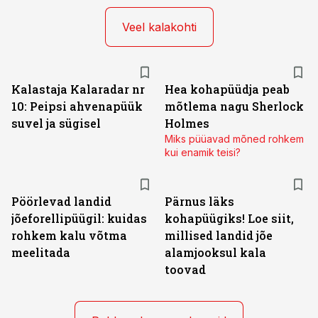
Veel kalakohti
Kalastaja Kalaradar nr
Hea kohapüüdja peab
10: Peipsi ahvenapüük
mõtlema nagu Sherlock
suvel ja sügisel
Holmes
Miks püüavad mõned rohkem
kui enamik teisi?
Pöörlevad landid
Pärnus läks
jõeforellipüügil: kuidas
kohapüügiks! Loe siit,
rohkem kalu võtma
millised landid jõe
meelitada
alamjooksul kala
toovad