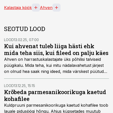
Kalastaja köök
Ahven
SEOTUD LOOD
LOOD
13.02.25, 07:00
Kui ahvenat tuleb liiga hästi ehk
mida teha siis, kui fileed on palju käes
Ahven on harrastuskalastajate üks põhilisi talviseid
püügikalu. Mida teha, kui mitu nädalavahetust järjest
on olnud hea saak ning ideed, mida värskest püütud
kalast teha, hakkavad otsa saama?
LOOD
13.12.25, 15:15
Krõbeda parmesanikoorikuga kaetud
kohafilee
Kuldpruuni parmesanikoorikuga kaetud kohafilee toob
lauale pidusöögi hõngu. Ahjus küpsetades muutub