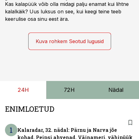
Kas kalapüük võib olla midagi palju enamat kui lihtne
kalalkäik? Uus luksus on see, kui keegi teine teeb
keerulise osa sinu eest ära.
Kuva rohkem Seotud lugusid
24H
72H
Nädal
ENIMLOETUD
1
Kalaradar, 32. nädal: Pärnu ja Narva jõe
kohad, Peipsi ahvenad, Väinameri, vähipüük