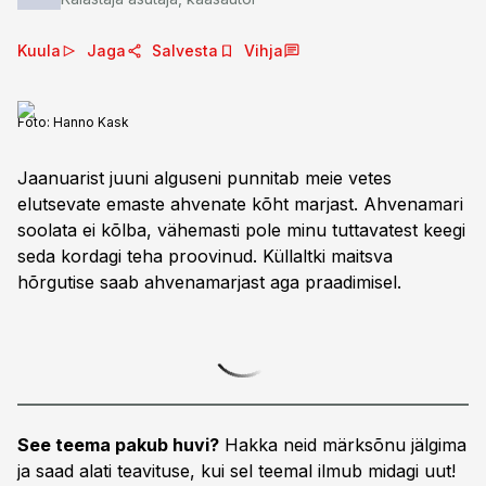
Kuula
Jaga
Salvesta
Vihja
Foto:
Hanno Kask
Jaanuarist juuni alguseni punnitab meie vetes
elutsevate emaste ahvenate kõht marjast. Ahvenamari
soolata ei kõlba, vähemasti pole minu tuttavatest keegi
seda kordagi teha proovinud. Küllaltki maitsva
hõrgutise saab ahvenamarjast aga praadimisel.
See teema pakub huvi?
Hakka neid märksõnu jälgima
ja saad alati teavituse, kui sel teemal ilmub midagi uut!