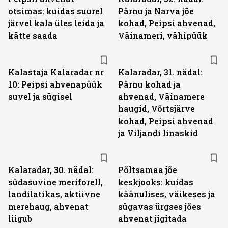
otsimas: kuidas suurel
Pärnu ja Narva jõe
järvel kala üles leida ja
kohad, Peipsi ahvenad,
kätte saada
Väinameri, vähipüük
Kalastaja Kalaradar nr
Kalaradar, 31. nädal:
10: Peipsi ahvenapüük
Pärnu kohad ja
suvel ja sügisel
ahvenad, Väinamere
haugid, Võrtsjärve
kohad, Peipsi ahvenad
ja Viljandi linaskid
Kalaradar, 30. nädal:
Põltsamaa jõe
südasuvine meriforell,
keskjooks: kuidas
landilatikas, aktiivne
käänulises, väikeses ja
merehaug, ahvenat
sügavas ürgses jões
liigub
ahvenat jigitada