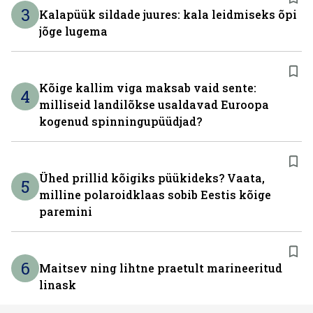
3
Kalapüük sildade juures: kala leidmiseks õpi
jõge lugema
Kõige kallim viga maksab vaid sente:
4
milliseid landilõkse usaldavad Euroopa
kogenud spinningupüüdjad?
Ühed prillid kõigiks püükideks? Vaata,
5
milline polaroidklaas sobib Eestis kõige
paremini
6
Maitsev ning lihtne praetult marineeritud
linask