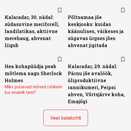
Kalaradar, 30. nädal:
Põltsamaa jõe
südasuvine meriforell,
keskjooks: kuidas
landilatikas, aktiivne
käänulises, väikeses ja
merehaug, ahvenat
sügavas ürgses jões
liigub
ahvenat jigitada
Hea kohapüüdja peab
Kalaradar, 29. nädal:
mõtlema nagu Sherlock
Pärnu jõe avalöök,
Holmes
üliproduktiivne
Miks püüavad mõned rohkem
rannikumeri, Peipsi
kui enamik teisi?
ahven, Võrtsjärve koha,
Emajõgi
Veel kalakohti