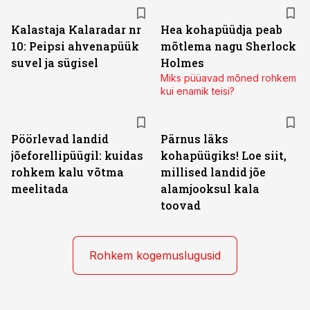
Kalastaja Kalaradar nr
Hea kohapüüdja peab
10: Peipsi ahvenapüük
mõtlema nagu Sherlock
suvel ja sügisel
Holmes
Miks püüavad mõned rohkem
kui enamik teisi?
Pöörlevad landid
Pärnus läks
jõeforellipüügil: kuidas
kohapüügiks! Loe siit,
rohkem kalu võtma
millised landid jõe
meelitada
alamjooksul kala
toovad
Rohkem kogemuslugusid