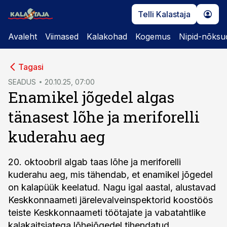
Telli Kalastaja
Avaleht
Viimased
Kalakohad
Kogemus
Nipid-nõksu
cebook
cebook
Tagasi
Twitter)
Twitter)
SEADUS
20.10.25, 07:00
Enamikel jõgedel algas
kedIn
kedIn
tänasest lõhe ja meriforelli
ail
ail
kuderahu aeg
k
k
20. oktoobril algab taas lõhe ja meriforelli
kuderahu aeg, mis tähendab, et enamikel jõgedel
on kalapüük keelatud. Nagu igal aastal, alustavad
Keskkonnaameti järelevalveinspektorid koostöös
teiste Keskkonnaameti töötajate ja vabatahtlike
kalakaitsjatega lõhejõgedel tihendatud