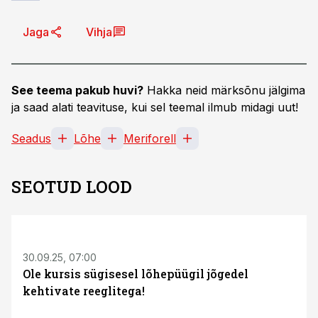
Jaga
Vihja
See teema pakub huvi?
Hakka neid märksõnu jälgima
ja saad alati teavituse, kui sel teemal ilmub midagi uut!
Seadus
Lõhe
Meriforell
SEOTUD LOOD
30.09.25, 07:00
Ole kursis sügisesel lõhepüügil jõgedel
kehtivate reeglitega!