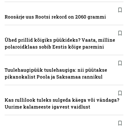
Roosärje uus Rootsi rekord on 2060 grammi
Ühed prillid kõigiks püükideks? Vaata, milline
polaroidklaas sobib Eestis kõige paremini
Tuulehaugipüük tuulehaugiga: nii püütakse
pikanokalist Poola ja Saksamaa rannikul
Kas rullilook tuleks sulgeda käega või vändaga?
Uurime kalameeste igavest vaidlust