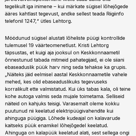
tegelikult iga inimene – kui märkate sügisel lõhejõgede
ääres kahtlast tegevust, andke sellest teada Riigiinfo
telefonil 1247,“ ütles Lehtorg.
Möödunud sügisel alustati lõheliste püügi kontrollide
tulemusel 19 väärteomenetlust. Kristi Lehtorg
täpsustas, et kuigi aja jooksul on Keskkonnaametil
õnnestunud tabada mitmeid pahategijaid, ei ole siiani
ebaseaduslik püük harv ning seda tehakse ka grupis.
„Näiteks jäid eelmisel aastal Keskkonnaametile vahele
mehed, kes olid ebaseaduslikuks tegevuseks
korralikult ette valmistatud. Kui üks tabas kala, oli teine
kohe autoga valmis seda mujale toimetama. Selliseid
näiteid on kahjuks teisigi. Varasemalt oleme kokku
puutunud nii keelatud elektripüügivahendite kui
ahinguga püügiga. Lõhede kudeajal on kalavarude
kaitseks püük enamikel lõhejõgedel keelatud.
Ahinguga on kalapüük keelatud alati, sest sellega ongi