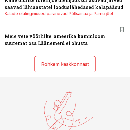
Kahe olulise forellijõe ülemjooksul asuvad järved
saavad lähiaastatel looduslähedased kalapääsud
Kalade elutingimused paranevad Põltsamaa ja Pärnu jõel
Meie vete võõrliike: ameerika kammloom
suuremat osa Läänemerd ei ohusta
Rohkem keskkonnast