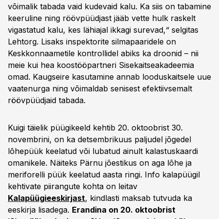
võimalik tabada vaid kudevaid kalu. Ka siis on tabamine
keeruline ning röövpüüdjast jääb vette hulk raskelt
vigastatud kalu, kes lähiajal ikkagi surevad,“ selgitas
Lehtorg. Lisaks inspektorite silmapaaridele on
Keskkonnaametile kontrollidel abiks ka droonid – nii
meie kui hea koostööpartneri Sisekaitseakadeemia
omad. Kaugseire kasutamine annab looduskaitsele uue
vaatenurga ning võimaldab senisest efektiivsemalt
röövpüüdjaid tabada.
Kuigi täielik püügikeeld kehtib 20. oktoobrist 30.
novembrini, on ka detsembrikuus paljudel jõgedel
lõhepüük keelatud või lubatud ainult kalastuskaardi
omanikele. Näiteks Pärnu jõestikus on aga lõhe ja
meriforelli püük keelatud aasta ringi. Info kalapüügil
kehtivate piirangute kohta on leitav
Kalapüügieeskirjast
, kindlasti maksab tutvuda ka
eeskirja lisadega.
Erandina on 20. oktoobrist