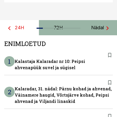
24H
72H
Nädal
ENIMLOETUD
1
Kalastaja Kalaradar nr 10: Peipsi
ahvenapüük suvel ja sügisel
Kalaradar, 31. nädal: Pärnu kohad ja ahvenad,
2
Väinamere haugid, Võrtsjärve kohad, Peipsi
ahvenad ja Viljandi linaskid