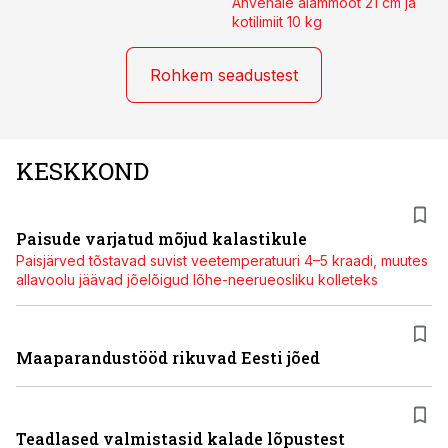
Ahvenale alammõõt 21 cm ja
kotilimiit 10 kg
Rohkem seadustest
KESKKOND
Paisude varjatud mõjud kalastikule
Paisjärved tõstavad suvist veetemperatuuri 4–5 kraadi, muutes
allavoolu jäävad jõelõigud lõhe-neerueosliku kolleteks
Maaparandustööd rikuvad Eesti jõed
Teadlased valmistasid kalade lõpustest