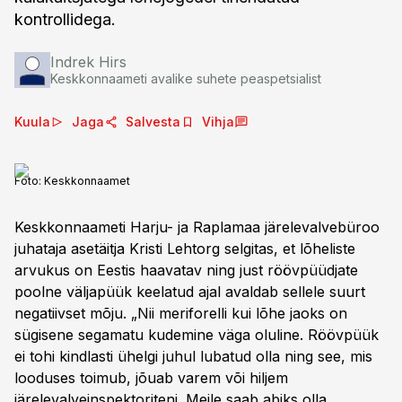
kontrollidega.
Indrek Hirs
Keskkonnaameti avalike suhete peaspetsialist
Kuula
Jaga
Salvesta
Vihja
Foto:
Keskkonnaamet
Keskkonnaameti Harju- ja Raplamaa järelevalvebüroo
juhataja asetäitja Kristi Lehtorg selgitas, et lõheliste
arvukus on Eestis haavatav ning just röövpüüdjate
poolne väljapüük keelatud ajal avaldab sellele suurt
negatiivset mõju. „Nii meriforelli kui lõhe jaoks on
sügisene segamatu kudemine väga oluline. Röövpüük
ei tohi kindlasti ühelgi juhul lubatud olla ning see, mis
looduses toimub, jõuab varem või hiljem
järelevalveinspektoriteni. Meile saab abiks olla