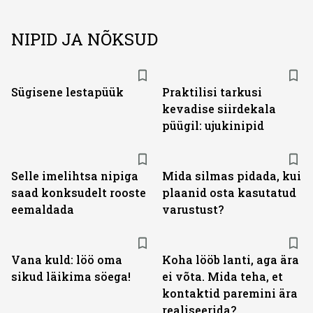
NIPID JA NÕKSUD
Sügisene lestapüük
Praktilisi tarkusi
kevadise siirdekala
püügil: ujukinipid
Selle imelihtsa nipiga
Mida silmas pidada, kui
saad konksudelt rooste
plaanid osta kasutatud
eemaldada
varustust?
Vana kuld: löö oma
Koha lööb lanti, aga ära
sikud läikima söega!
ei võta. Mida teha, et
kontaktid paremini ära
realiseerida?