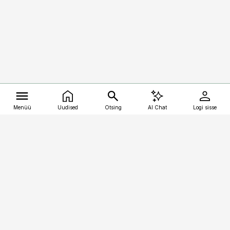
Menüü
Uudised
Otsing
AI Chat
Logi sisse
Vana-Lõuna 39/1, 19094 Tallinn
(+372) 667 0111
kalastaja@aripaev.ee
Telli
Reklaam
Firmast