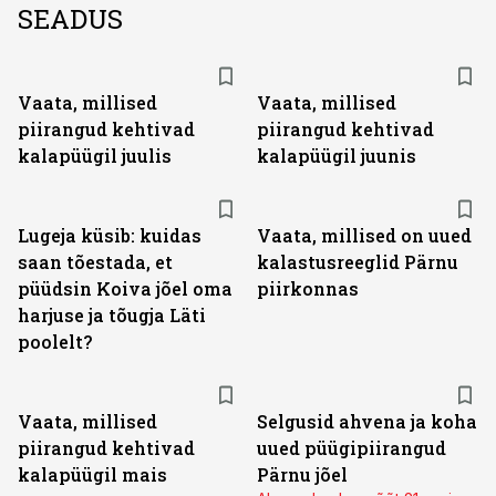
SEADUS
Vaata, millised
Vaata, millised
piirangud kehtivad
piirangud kehtivad
kalapüügil juulis
kalapüügil juunis
Lugeja küsib: kuidas
Vaata, millised on uued
saan tõestada, et
kalastusreeglid Pärnu
püüdsin Koiva jõel oma
piirkonnas
harjuse ja tõugja Läti
poolelt?
Vaata, millised
Selgusid ahvena ja koha
piirangud kehtivad
uued püügipiirangud
kalapüügil mais
Pärnu jõel