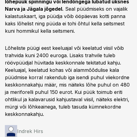
lõhepüük spinningu või lendõngega lubatud üksnes
Narva ja Jägala jõgedel.
Seal püüdmiseks on vajalik
kalastuskaart, iga püüdja võib ööpäevas kotti panna
kaks lõhelist ning püüda ei tohi õhtul kella seitsmest
kuni hommikul kella seitsmeni.
Lõheliste püügi eest keeluajal või keelatud viisil võib
trahvida kuni 2400 euroga. Lisaks trahvile tuleb
röövpüüdjal hüvitada keskkonnale tekitatud kahju.
Keeluajal, keelatud kohas või alammõõdulise kala
püüdmise korral rakendub iga isendi puhul viiekordne
keskkonnakahju määr, mis näiteks lõhe puhul on 480
ja meriforelli puhul 150 eurot. Kui püük toimub eriti
ohtlikul ja kalavarusid kahjustaval viisil, näiteks elektri,
mürgi või lõhkeainega, tuleb tasuda kümnekordne
keskkonnakahju.
Indrek Hirs