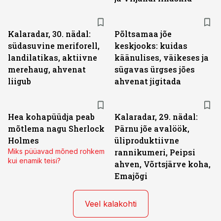
Kalaradar, 30. nädal:
Põltsamaa jõe
südasuvine meriforell,
keskjooks: kuidas
landilatikas, aktiivne
käänulises, väikeses ja
merehaug, ahvenat
sügavas ürgses jões
liigub
ahvenat jigitada
Hea kohapüüdja peab
Kalaradar, 29. nädal:
mõtlema nagu Sherlock
Pärnu jõe avalöök,
Holmes
üliproduktiivne
Miks püüavad mõned rohkem
rannikumeri, Peipsi
kui enamik teisi?
ahven, Võrtsjärve koha,
Emajõgi
Veel kalakohti