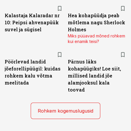
Kalastaja Kalaradar nr
Hea kohapüüdja peab
10: Peipsi ahvenapüük
mõtlema nagu Sherlock
suvel ja sügisel
Holmes
Miks püüavad mõned rohkem
kui enamik teisi?
Pöörlevad landid
Pärnus läks
jõeforellipüügil: kuidas
kohapüügiks! Loe siit,
rohkem kalu võtma
millised landid jõe
meelitada
alamjooksul kala
toovad
Rohkem kogemuslugusid