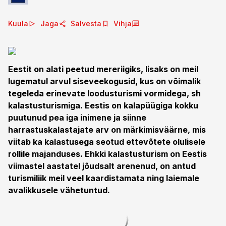
Kuula
Jaga
Salvesta
Vihja
Eestit on alati peetud mereriigiks, lisaks on meil
lugematul arvul siseveekogusid, kus on võimalik
tegeleda erinevate loodusturismi vormidega, sh
kalastusturismiga. Eestis on kalapüügiga kokku
puutunud pea iga inimene ja siinne
harrastuskalastajate arv on märkimisväärne, mis
viitab ka kalastusega seotud ettevõtete olulisele
rollile majanduses. Ehkki kalastusturism on Eestis
viimastel aastatel jõudsalt arenenud, on antud
turismiliik meil veel kaardistamata ning laiemale
avalikkusele vähetuntud.