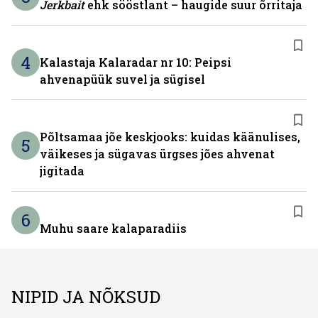
Jerkbait
ehk sööstlant – haugide suur õrritaja
4
Kalastaja Kalaradar nr 10: Peipsi
ahvenapüük suvel ja sügisel
Põltsamaa jõe keskjooks: kuidas käänulises,
5
väikeses ja sügavas ürgses jões ahvenat
jigitada
6
Muhu saare kalaparadiis
NIPID JA NÕKSUD