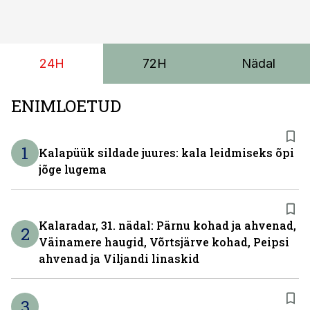
tarbesõiduki konfigureerimiseks. Kia PV5 on saadaval
kahe- ja kolmekohalise pakiautona, 5-kohalise
meeskonnakaubikuna ja viie- ning seitsmekohalise
24H
72H
Nädal
reisijatebussina. Viimast saab kohaldada ka
invavedudeks. Aasta lõpus on mudel saadaval ka šassii
versioonis.
ENIMLOETUD
1
Kalapüük sildade juures: kala leidmiseks õpi
jõge lugema
Kalaradar, 31. nädal: Pärnu kohad ja ahvenad,
2
Väinamere haugid, Võrtsjärve kohad, Peipsi
ahvenad ja Viljandi linaskid
3