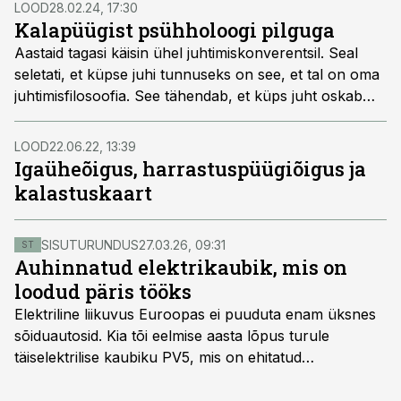
eurot. Euroopa Liidu panus sellest on üle 97 miljoni
LOOD
28.02.24, 17:30
euro. Fondi vahendeid saab kasutada kalanduse
Kalapüügist psühholoogi pilguga
arendamiseks kuni 2029. aasta lõpuni.
Aastaid tagasi käisin ühel juhtimiskonverentsil. Seal
seletati, et küpse juhi tunnuseks on see, et tal on oma
juhtimisfilosoofia. See tähendab, et küps juht oskab
mõtestada, miks ja mida ta juhtides teeb. Minu arvates
võib seletusvajadust rakendada ka kalapüügile.
LOOD
22.06.22, 13:39
Igaüheõigus, harrastuspüügiõigus ja
kalastuskaart
SISUTURUNDUS
27.03.26, 09:31
ST
Auhinnatud elektrikaubik, mis on
loodud päris tööks
Elektriline liikuvus Euroopas ei puuduta enam üksnes
sõiduautosid. Kia tõi eelmise aasta lõpus turule
täiselektrilise kaubiku PV5, mis on ehitatud
spetsiaalselt elektriliste kaubikute jaoks loodud
platvormile e-GMP.s ja pakub hulgaliselt võimalusi