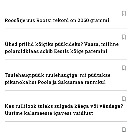
Roosärje uus Rootsi rekord on 2060 grammi
Ühed prillid kõigiks püükideks? Vaata, milline
polaroidklaas sobib Eestis kõige paremini
Tuulehaugipüük tuulehaugiga: nii püütakse
pikanokalist Poola ja Saksamaa rannikul
Kas rullilook tuleks sulgeda käega või vändaga?
Uurime kalameeste igavest vaidlust