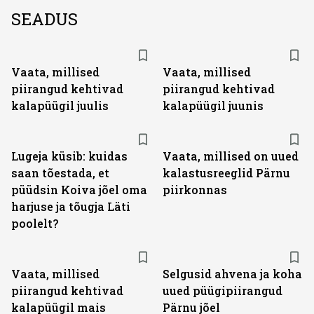
SEADUS
Vaata, millised
Vaata, millised
piirangud kehtivad
piirangud kehtivad
kalapüügil juulis
kalapüügil juunis
Lugeja küsib: kuidas
Vaata, millised on uued
saan tõestada, et
kalastusreeglid Pärnu
püüdsin Koiva jõel oma
piirkonnas
harjuse ja tõugja Läti
poolelt?
Vaata, millised
Selgusid ahvena ja koha
piirangud kehtivad
uued püügipiirangud
kalapüügil mais
Pärnu jõel