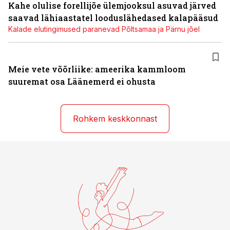
Kahe olulise forellijõe ülemjooksul asuvad järved
saavad lähiaastatel looduslähedased kalapääsud
Kalade elutingimused paranevad Põltsamaa ja Pärnu jõel
Meie vete võõrliike: ameerika kammloom
suuremat osa Läänemerd ei ohusta
Rohkem keskkonnast