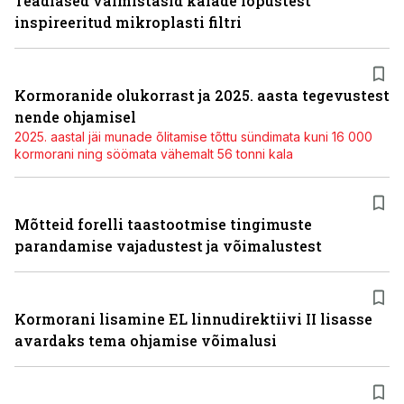
Teadlased valmistasid kalade lõpustest
inspireeritud mikroplasti filtri
Kormoranide olukorrast ja 2025. aasta tegevustest
nende ohjamisel
2025. aastal jäi munade õlitamise tõttu sündimata kuni 16 000
kormorani ning söömata vähemalt 56 tonni kala
Mõtteid forelli taastootmise tingimuste
parandamise vajadustest ja võimalustest
Kormorani lisamine EL linnudirektiivi II lisasse
avardaks tema ohjamise võimalusi