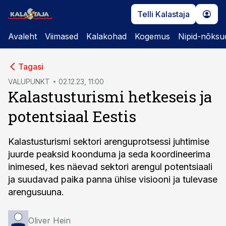
Telli Kalastaja
Avaleht
Viimased
Kalakohad
Kogemus
Nipid-nõksu
cebook
Tagasi
Twitter)
VALUPUNKT
02.12.23, 11:00
Kalastusturismi hetkeseis ja
kedIn
potentsiaal Eestis
ail
k
Kalastusturismi sektori arenguprotsessi juhtimise
juurde peaksid koonduma ja seda koordineerima
inimesed, kes näevad sektori arengul potentsiaali
ja suudavad paika panna ühise visiooni ja tulevase
arengusuuna.
Oliver Hein