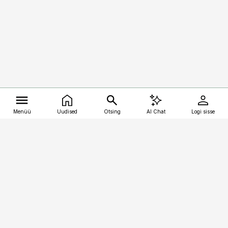
Menüü
Uudised
Otsing
AI Chat
Logi sisse
Vana-Lõuna 39/1, 19094 Tallinn
(+372) 667 0111
kalastaja@aripaev.ee
Telli
Reklaam
Firmast