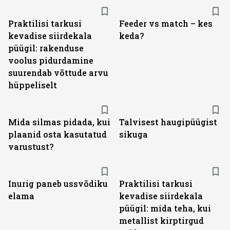
Praktilisi tarkusi
Feeder vs match – kes
kevadise siirdekala
keda?
püügil: rakenduse
voolus pidurdamine
suurendab võttude arvu
hüppeliselt
Mida silmas pidada, kui
Talvisest haugipüügist
plaanid osta kasutatud
sikuga
varustust?
Inurig paneb ussvõdiku
Praktilisi tarkusi
elama
kevadise siirdekala
püügil: mida teha, kui
metallist kirptirgud