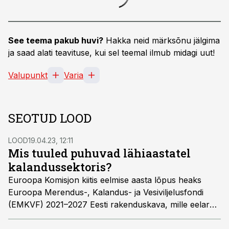
See teema pakub huvi?
Hakka neid märksõnu jälgima
ja saad alati teavituse, kui sel teemal ilmub midagi uut!
Valupunkt
Varia
SEOTUD LOOD
LOOD
19.04.23, 12:11
Mis tuuled puhuvad lähiaastatel
kalandussektoris?
Euroopa Komisjon kiitis eelmise aasta lõpus heaks
Euroopa Merendus-, Kalandus- ja Vesiviljelusfondi
(EMKVF) 2021–2027 Eesti rakenduskava, mille eelarve
koos Eesti kaasrahastusega on kokku 139 miljonit