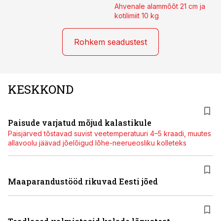
Ahvenale alammõõt 21 cm ja
kotilimiit 10 kg
Rohkem seadustest
KESKKOND
Paisude varjatud mõjud kalastikule
Paisjärved tõstavad suvist veetemperatuuri 4–5 kraadi, muutes
allavoolu jäävad jõelõigud lõhe-neerueosliku kolleteks
Maaparandustööd rikuvad Eesti jõed