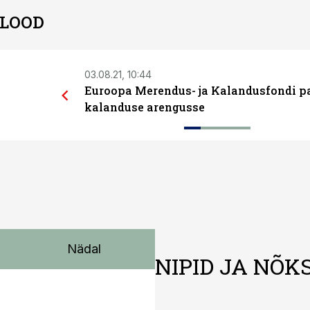
 LOOD
03.08.21, 10:44
Euroopa Merendus- ja Kalandusfondi p
kalanduse arengusse
Nädal
NIPID JA NÕK