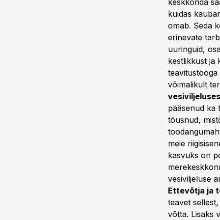
keskkonda sää
kuidas kauban
omab. Seda kõ
erinevate tarb
uuringuid, os
kestlikkust ja 
teavitustööga 
võimalikult ter
vesiviljeluse
pääsenud ka tö
tõusnud, mistõ
toodangumaht 
meie riigisis
kasvuks on po
merekeskkonna
vesiviljeluse
Ettevõtja ja
teavet sellest
võtta. Lisaks