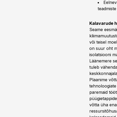
Eelnev
teadmiste 
Kalavarude h
Seame eesmär
kliimamuutust
või teisel mo
on suur oht m
isolatsiooni 
Läänemere sei
tuleb vähenda
keskkonnajala
Plaanime võtt
tehnoloogiate
paremaid tööt
püügietappide
võtta üha enam
ressursitõhus