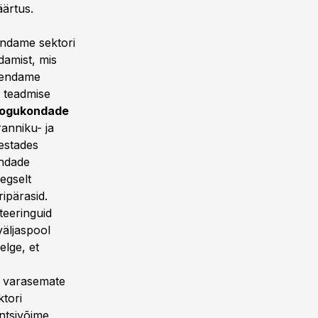
äärtus.
endame sektori
damist, mis
edendame
a teadmise
kogukondade
anniku- ja
estades
ondade
egselt
ipärasid.
teeringuid
väljaspool
lge, et
a varasemate
ktori
entsivõime