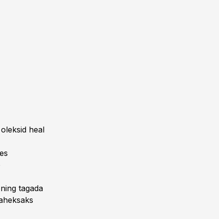
oleksid heal
des
b
 ning tagada
kaheksaks