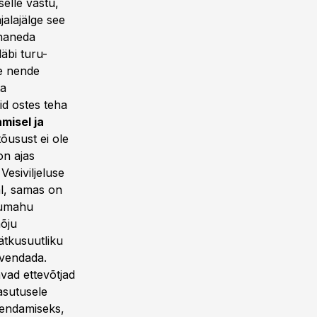
elle vastu,
alajälge see
ohaneda
läbi turu-
le nende
ta
eid ostes teha
misel ja
õusust ei ole
on ajas
Vesiviljeluse
al, samas on
gumahu
mõju
ätkusuutliku
evendada.
vad ettevõtjad
kasutusele
rendamiseks,