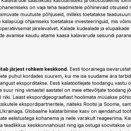
 Kalavarude säästlikuks kasutamiseks ja ökosüsteemis toim
hanemiseks on vaja teha teadmistele põhinevaid otsuseid 
imuvate muutuste põhjuseid, milleks toetatakse teadusuuri
 kalapüügi ohjamiseks toetatakse investeeringuid, mis või
operatiivsemat järelevalvet. Kalade kudealade ja elupaikade
de avamise kaudu aitame kaasa kalavarude seisundi parane
itab järjest rohkem keskkond.
Eesti toorainega isevarusta
ete puhul kordades suurem, kui me ise suudame ära tarbida
angust eksporditakse. Eesti kalatöötlejate toodangu vastu 
 suur ning viimastel aastatel on meie ettevõtjate toodang 
 riiki. Laiast ekspordigeograafiast hoolimata müüakse põhi
sikutele ekspordipartneritele, näiteks Rootsi ja Soome, samu
d Ukrainaga. Globaalne kalatarbimise kasv on ajendanud toot
ijate eelistustega kohanema ja neile varakult reageerima. 
 teadlikkus keskkonnahoiust ning iga ostuga soovitakse ü