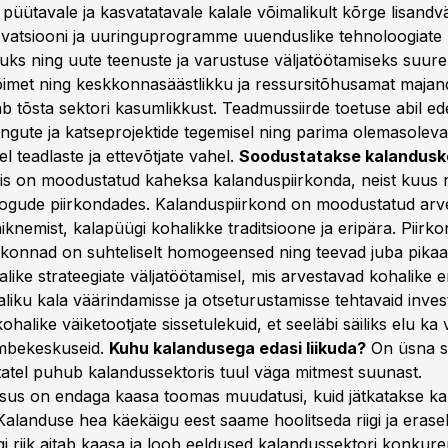
 püütavale ja kasvatatavale kalale võimalikult kõrge lisandv
vatsiooni ja uuringuprogramme uuenduslike tehnoloogiate
uks ning uute teenuste ja varustuse väljatöötamiseks suur
imet ning keskkonnasäästlikku ja ressursitõhusamat majan
b tõsta sektori kasumlikkust. Teadmussiirde toetuse abil 
ngute ja katseprojektide tegemisel ning parima olemasolev
l teadlaste ja ettevõtjate vahel.
Soodustatakse kalandus
is on moodustatud kaheksa kalanduspiirkonda, neist kuus r
ogude piirkondades. Kalanduspiirkond on moodustatud arv
knemist, kalapüügi kohalikke traditsioone ja eripära. Piirk
onnad on suhteliselt homogeensed ning teevad juba pikaa
ike strateegiate väljatöötamisel, mis arvestavad kohalike er
liku kala väärindamisse ja otseturustamisse tehtavaid inves
alike väiketootjate sissetulekuid, et seeläbi säiliks elu ka 
mbekeskuseid.
Kuhu kalandusega edasi liikuda?
On üsna se
statel puhub kalandussektoris tuul väga mitmest suunast.
us on endaga kaasa toomas muudatusi, kuid jätkatakse k
alanduse hea käekäigu eest saame hoolitseda riigi ja erase
gi riik aitab kaasa ja loob eeldused kalandussektori konkur