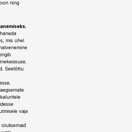
ioon ning
hanemiseks.
ohaneda
s, mis ühel
 halvenemine
ingib
tmekesisuse.
d. Seetõttu
esse.
asaegsemate
aluritele
idesse
tmisele vaja
 olulisemaid