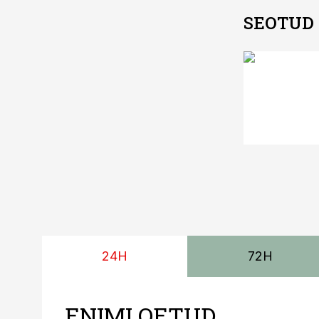
SEOTUD
24H
72H
ENIMLOETUD