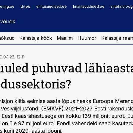
eting.ee
dv.ee
ehitusuudised.ee
finantsuudised.ee
aritehnoloog
nõksud
Kalastaja köök
Maailm
Huumor
Kalastaja raa
9.04.23, 12:11
uuled puhuvad lähiaast
dussektoris?
sjon kiitis eelmise aasta lõpus heaks Euroopa Meren
 Vesiviljelusfondi (EMKVF) 2021–2027 Eesti rakendusk
 Eesti kaasrahastusega on kokku 139 miljonit eurot. E
t on üle 97 miljoni euro. Fondi vahendeid saab kasuta
 kuni 2029. aasta lõpuni.