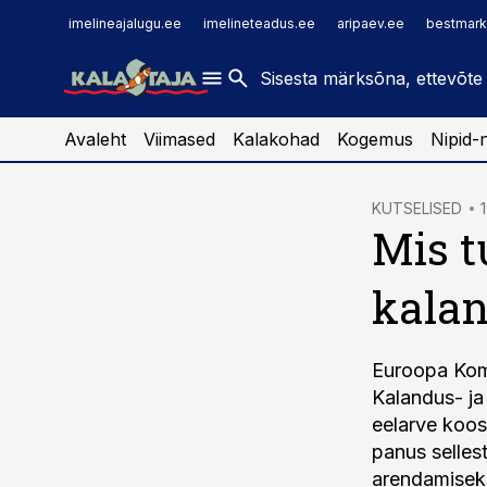
imelineajalugu.ee
raamatupidaja.ee
imelineajalugu.ee
imelineteadus.ee
aripaev.ee
bestmark
imelineteadus.ee
toostusuudised.ee
kaubandus.ee
Avaleht
Viimased
Kalakohad
Kogemus
Nipid-
cebook
cebook
KUTSELISED
1
Mis t
Twitter)
Twitter)
kedIn
kedIn
kalan
ail
ail
k
k
Euroopa Komi
Kalandus- ja
eelarve koos
panus selles
arendamiseks