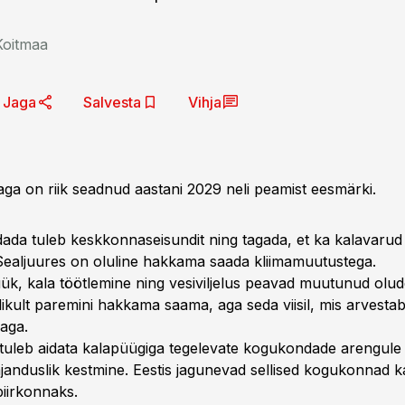
Koitmaa
Jaga
Salvesta
Vihja
a on riik seadnud aastani 2029 neli peamist eesmärki.
ada tuleb keskkonnaseisundit ning tagada, et ka kalavarud 
Sealjuures on oluline hakkama saada kliimamuutustega.
ük, kala töötlemine ning vesiviljelus peavad muutunud olu
ikult paremini hakkama saama, aga seda viisil, mis arvesta
aga.
tuleb aidata kalapüügiga tegelevate kogukondade arengule
anduslik kestmine. Eestis jagunevad sellised kogukonnad 
iirkonnaks.