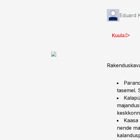
Eduard 
Kuula
Rakenduskavag
Parand
tasemel. 
Kalapü
majandusl
keskkonn
Kaasa 
nende maj
kalandusp