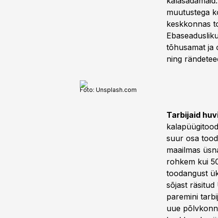
kalasadamaid.
muutustega ko
keskkonnas to
Ebaseadusliku
tõhusamat ja 
ning rändetee
Foto: Unsplash.com
Tarbijaid huv
kalapüügitood
suur osa tood
maailmas üsna
rohkem kui 50
toodangust ük
sõjast räsitu
paremini tarb
uue põlvkonna