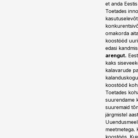
et anda Eestis
Toetades inno
kasutuselevõt
konkurentsivõ
omakorda aita
koostööd uuri
edasi kandmise
arengut.
Eest
kaks siseveek
kalavarude pai
kalanduskoguk
koostööd kohal
Toetades koha
suurendame koh
suuremaid tõ
järgmistel aa
Uuendusmeels
meetmetega. K
koostöös. Kui