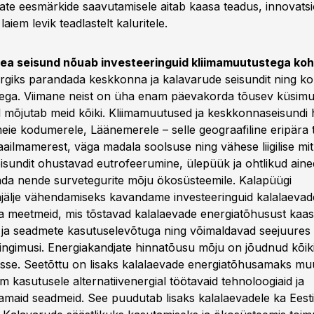
ate eesmärkide saavutamisele aitab kaasa teadus, innovats
laiem levik teadlastelt kaluritele.
ea seisund nõuab investeeringuid kliimamuutustega ko
giks parandada keskkonna ja kalavarude seisundit ning k
ega. Viimane neist on üha enam päevakorda tõusev küsimu
el mõjutab meid kõiki. Kliimamuutused ja keskkonnaseisundi
eie kodumerele, Läänemerele – selle geograafiline eripära t
maailmamerest, väga madala soolsuse ning vähese liigilise mi
sundit ohustavad eutrofeerumine, ülepüük ja ohtlikud aine
da nende survetegurite mõju ökosüsteemile. Kalapüügi
jälje vähendamiseks kavandame investeeringuid kalalaevad
a meetmeid, mis tõstavad kalalaevade energiatõhusust ka
 ja seadmete kasutuselevõtuga ning võimaldavad seejuures k
ingimusi. Energiakandjate hinnatõusu mõju on jõudnud kõik
sse. Seetõttu on lisaks kalalaevade energiatõhusamaks muu
 kasutusele alternatiivenergial töötavaid tehnoloogiaid ja
amaid seadmeid. See puudutab lisaks kalalaevadele ka Eesti