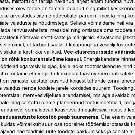
sta, mistõttu on tarbija hakanud järjest enam tundma huvi s
duses olev toode on temani jõudnud ning millist keskkonnaj
ike arvestades aitame ettevõtjatel paremini mõista ning k
ijate vajaduste ja nõudmistega. Selleks võimaldame neil viia 
aleda rahvusvahelistel messidel ning omistada oma toodete
kvaliteeti näitavaid sertifikaate ja märgiseid. Kavatseme jätka
selle nimel, et tarbijad saaksid kalapüügi- ja vesiviljelustoot
vislikke ja kestlikke valikuid.
Vee-elusressursside väärinda
s on rõhk konkurentsivõime kasvul.
Energiakandjate hinnat
ötlejad ega vesiviljelejad, kelle jaoks tootmissisendite hind 
ttu toetame ettevõtjaid üleminekul taastuvenergiaallikatele. 
on viimastel aastatel püsinud kõigest tuhande tonni lähed
ene vajadus nende toodete järele kordades suurem. Toodan
tentsiaali merevesiviljeluse arendamisel, mis aga avaldab 
le ning seetõttu oleme planeerinud toetusmeetmeid, mis j
 arendamisel võimaldavad kaasnevaid negatiivseid mõjusid le
 teadusasutuste koostöö peab suurenema.
Üha enam vaja
, kuidas võimalikult suur osa toorainet töötlemisprotsessis 
 vajavad nad teadmisi uute toodete pakkumiseks ja seniste a