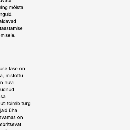
uvate
ning mõista
nguid.
maldavad
 taastamise
misele.
tuse tase on
, mistõttu
on huvi
jõudnud
osa
ti toimib turg
jaid üha
Kasvamas on
mbritsevat