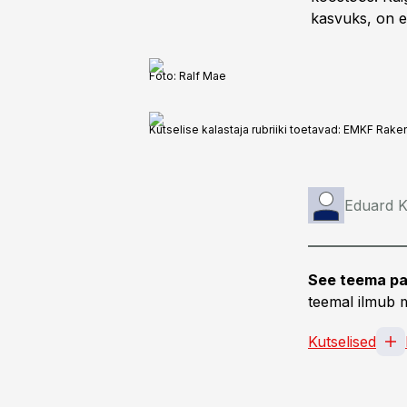
kasvuks, on e
Foto: Ralf Mae
Kutselise kalastaja rubriiki toetavad: EMKF R
Eduard K
See teema pa
teemal ilmub m
Kutselised