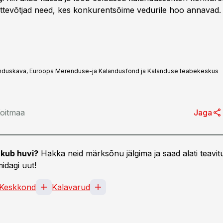
ttevõtjad need, kes konkurentsõime vedurile hoo annavad.
akenduskava, Euroopa Merenduse-ja Kalandusfond ja Kalanduse teabekeskus
oitmaa
Jaga
kub huvi?
Hakka neid märksõnu jälgima ja saad alati teavitu
idagi uut!
Keskkond
Kalavarud