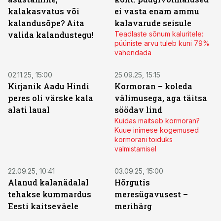
kalakasvatus või
ei vasta enam ammu
kalandusõpe? Aita
kalavarude seisule
valida kalandustegu!
Teadlaste sõnum kaluritele:
püüniste arvu tuleb kuni 79%
vähendada
02.11.25, 15:00
25.09.25, 15:15
Kirjanik Aadu Hindi
Kormoran – koleda
peres oli värske kala
välimusega, aga täitsa
alati laual
söödav lind
Kuidas maitseb kormoran?
Kuue inimese kogemused
kormorani toiduks
valmistamisel
22.09.25, 10:41
03.09.25, 15:00
Alanud kalanädalal
Hõrgutis
tehakse kummardus
meresügavusest –
Eesti kaitseväele
merihärg