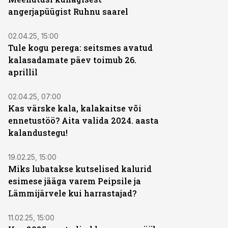
angerjapüügist Ruhnu saarel
02.04.25, 15:00
Tule kogu perega: seitsmes avatud
kalasadamate päev toimub 26.
aprillil
02.04.25, 07:00
Kas värske kala, kalakaitse või
ennetustöö? Aita valida 2024. aasta
kalandustegu!
19.02.25, 15:00
Miks lubatakse kutselised kalurid
esimese jääga varem Peipsile ja
Lämmijärvele kui harrastajad?
11.02.25, 15:00