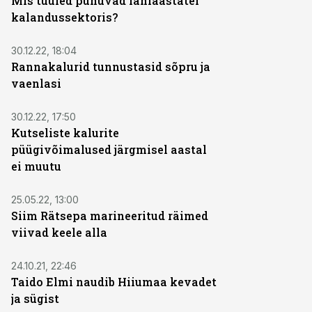
Mis tuuled puhuvad lähiaastatel
kalandussektoris?
30.12.22, 18:04
Rannakalurid tunnustasid sõpru ja
vaenlasi
30.12.22, 17:50
Kutseliste kalurite
püügivõimalused järgmisel aastal
ei muutu
25.05.22, 13:00
Siim Rätsepa marineeritud räimed
viivad keele alla
24.10.21, 22:46
Taido Elmi naudib Hiiumaa kevadet
ja sügist