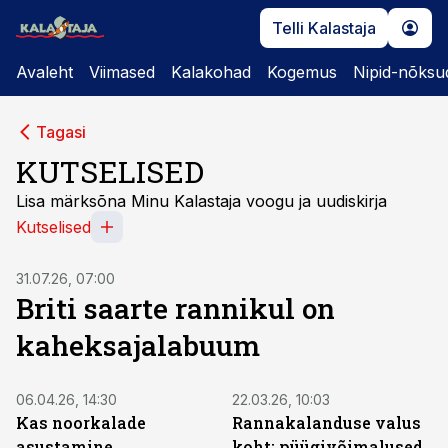
Telli Kalastaja
Avaleht
Viimased
Kalakohad
Kogemus
Nipid-nõksu
Tagasi
KUTSELISED
Lisa märksõna Minu Kalastaja voogu ja uudiskirja
Kutselised
31.07.26, 07:00
Briti saarte rannikul on
kaheksajalabuum
06.04.26, 14:30
22.03.26, 10:03
Kas noorkalade
Rannakalanduse valus
asustamine,
koht: püügivõimalused