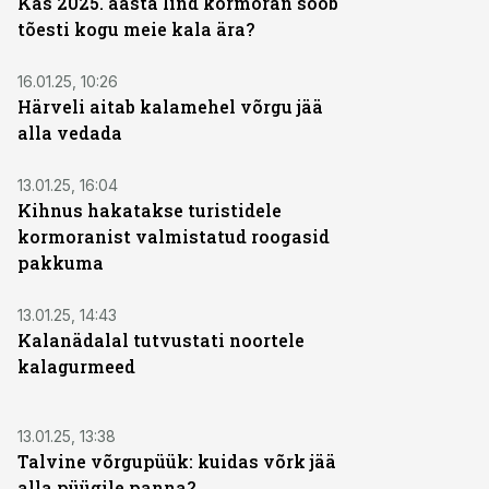
Kas 2025. aasta lind kormoran sööb
tõesti kogu meie kala ära?
16.01.25, 10:26
Härveli aitab kalamehel võrgu jää
alla vedada
13.01.25, 16:04
Kihnus hakatakse turistidele
kormoranist valmistatud roogasid
pakkuma
13.01.25, 14:43
Kalanädalal tutvustati noortele
kalagurmeed
13.01.25, 13:38
Talvine võrgupüük: kuidas võrk jää
alla püügile panna?