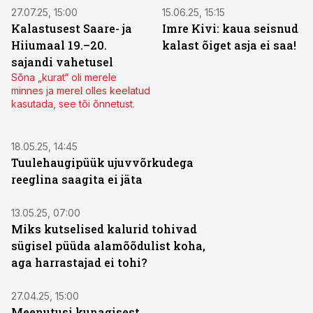
27.07.25, 15:00
15.06.25, 15:15
Kalastusest Saare- ja
Imre Kivi: kaua seisnud
Hiiumaal 19.–20.
kalast õiget asja ei saa!
sajandi vahetusel
Sõna „kurat“ oli merele
minnes ja merel olles keelatud
kasutada, see tõi õnnetust.
18.05.25, 14:45
Tuulehaugipüük ujuvvõrkudega
reeglina saagita ei jäta
13.05.25, 07:00
Miks kutselised kalurid tohivad
sügisel püüda alamõõdulist koha,
aga harrastajad ei tohi?
27.04.25, 15:00
Meenutusi kunagisest