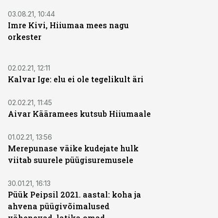
03.08.21, 10:44
Imre Kivi, Hiiumaa mees nagu
orkester
02.02.21, 12:11
Kalvar Ige: elu ei ole tegelikult äri
02.02.21, 11:45
Aivar Kääramees kutsub Hiiumaale
01.02.21, 13:56
Merepunase väike kudejate hulk
viitab suurele püügisuremusele
30.01.21, 16:13
Püük Peipsil 2021. aastal: koha ja
ahvena püügivõimalused
vähenevad, latika omad