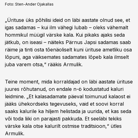
Foto:
Sten-Ander Ojakallas
„Ürituse üks põhilisi ideid on läbi aastate olnud see, et
igas sadamas – kui ilm vähegi lubab – oleks vähemalt
hommikul müügil värske kala. Kui pikaks ajaks seda
jätkub, on iseasi – näiteks Pärnus Japsi sadamas saab
räime ja tinti osta tõenäoliselt kuni ürituse ametliku osa
lõpuni, aga väiksemates sadamates lõpeb kala ilmselt
juba varem otsa,“ rääkis Armulik.
Teine moment, mida korraldajad on läbi aastate ürituse
juures rõhutanud, on endale n-ö kodustatud kaluri
leidmine. „Et kalasadamate päeval toimunud kalaost ei
jääks ühekordseks tegevuseks, vaid et soovi korral
saaks kalurile ka hiljem helistada ja uurida, et kas seda
või toda liiki on parajasti pakkuda. Et seeläbi tekiks
värske kala otse kalurilt ostmise traditsioon,“ ütles
Armulik.