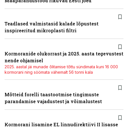
Maaparandustööd rikuvad Eesti jõed
Teadlased valmistasid kalade lõpustest
inspireeritud mikroplasti filtri
Kormoranide olukorrast ja 2025. aasta tegevustest
nende ohjamisel
2025. aastal jäi munade õlitamise tõttu sündimata kuni 16 000
kormorani ning söömata vähemalt 56 tonni kala
Mõtteid forelli taastootmise tingimuste
parandamise vajadustest ja võimalustest
Kormorani lisamine EL linnudirektiivi II lisasse