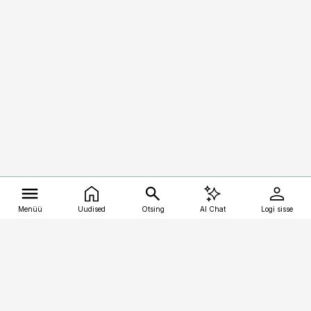
Menüü
Uudised
Otsing
AI Chat
Logi sisse
Vana-Lõuna 39/1, 19094 Tallinn
(+372) 667 0111