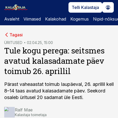
Telli Kalastaja
Avaleht
Viimased
Kalakohad
Kogemus
Nipid-nõksu
cebook
cebook
Tagasi
Twitter)
Twitter)
ÜRITUSED
02.04.25, 15:00
Tule kogu perega: seitsmes
kedIn
kedIn
avatud kalasadamate päev
ail
ail
toimub 26. aprillil
k
k
Pärast vaheaastat toimub laupäeval, 26. aprillil kell
8–14 taas avatud kalasadamate päev. Seekord
osaleb üritusel 20 sadamat üle Eesti.
Ralf Mae
Kalastaja toimetaja