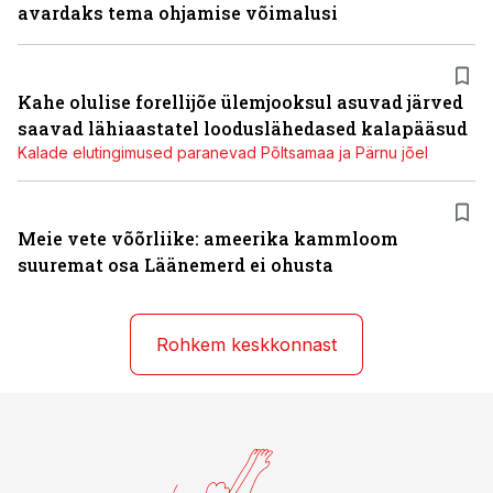
avardaks tema ohjamise võimalusi
Kahe olulise forellijõe ülemjooksul asuvad järved
saavad lähiaastatel looduslähedased kalapääsud
Kalade elutingimused paranevad Põltsamaa ja Pärnu jõel
Meie vete võõrliike: ameerika kammloom
suuremat osa Läänemerd ei ohusta
Rohkem keskkonnast