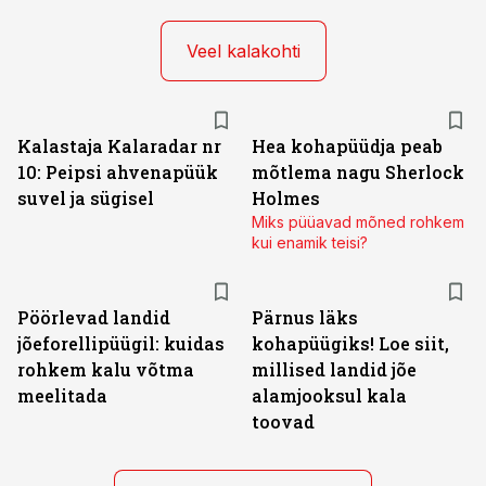
Veel kalakohti
Kalastaja Kalaradar nr
Hea kohapüüdja peab
10: Peipsi ahvenapüük
mõtlema nagu Sherlock
suvel ja sügisel
Holmes
Miks püüavad mõned rohkem
kui enamik teisi?
Pöörlevad landid
Pärnus läks
jõeforellipüügil: kuidas
kohapüügiks! Loe siit,
rohkem kalu võtma
millised landid jõe
meelitada
alamjooksul kala
toovad