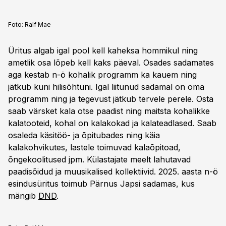
Foto:
Ralf Mae
Üritus algab igal pool kell kaheksa hommikul ning
ametlik osa lõpeb kell kaks päeval. Osades sadamates
aga kestab n-ö kohalik programm ka kauem ning
jätkub kuni hilisõhtuni. Igal liitunud sadamal on oma
programm ning ja tegevust jätkub tervele perele. Osta
saab värsket kala otse paadist ning maitsta kohalikke
kalatooteid, kohal on kalakokad ja kalateadlased. Saab
osaleda käsitöö- ja õpitubades ning käia
kalakohvikutes, lastele toimuvad kalaõpitoad,
õngekoolitused jpm. Külastajate meelt lahutavad
paadisõidud ja muusikalised kollektiivid. 2025. aasta n-ö
esindusüritus toimub Pärnus Japsi sadamas, kus
mängib
DND
.