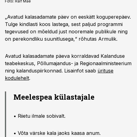
Foto:
Ralf Mae
„Avatud kalasadamate päev on eeskätt koguperepäev.
Tulge kindlasti koos lastega, sest paljud programmi
tegevused on mõeldud just nooremale publikule ning
on perekondliku suunitlusega,“ rõhutas Armulik.
Avatud kalasadamate päeva korraldavad Kalanduse
teabekeskus, Põllumajandus- ja Regionaalministeerium
ning kalanduspiirkonnad. Lisainfot saab
ürituse
kodulehelt
.
Meelespea külastajale
• Riietu ilmale sobivalt.
• Võta värske kala jaoks kaasa anum.