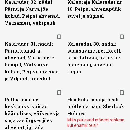
Kalaradar, 32. nädal:
Kalastaja Kalaradar nr
Pärnu ja Narva jõe
10: Peipsi ahvenapüük
kohad, Peipsi ahvenad,
suvel ja sügisel
Väinameri, vähipüük
Kalaradar, 31. nädal:
Kalaradar, 30. nädal:
Pärnu kohad ja
südasuvine meriforell,
ahvenad, Väinamere
landilatikas, aktiivne
haugid, Võrtsjärve
merehaug, ahvenat
kohad, Peipsi ahvenad
liigub
ja Viljandi linaskid
Põltsamaa jõe
Hea kohapüüdja peab
keskjooks: kuidas
mõtlema nagu Sherlock
käänulises, väikeses ja
Holmes
sügavas ürgses jões
Miks püüavad mõned rohkem
kui enamik teisi?
ahvenat jigitada