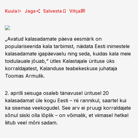
Kuula
Jaga
Salvesta
Vihja
„Avatud kalasadamate päeva eesmärk on
populariseerida kala tarbimist, näidata Eesti inimestele
kalasadamate igapäevaelu ning seda, kuidas kala meie
toidulauale jõuab,“ ütles Kalastajale ürituse üks
korraldajatest, Kalanduse teabekeskuse juhataja
Toomas Armulik.
2. aprilli seisuga osaleb tänavusel üritusel 20
kalasadamat üle kogu Eesti – nii rannikul, saartel kui
ka sisemaa veekogudel. See arv ei pruugi korraldajate
sõnul siiski olla lõplik – on võimalik, et viimasel hetkel
liitub veel mõni sadam.