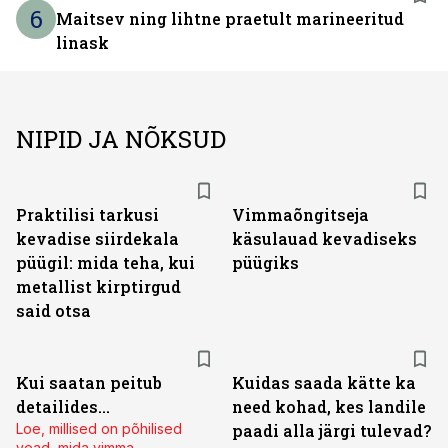
6
Maitsev ning lihtne praetult marineeritud
linask
NIPID JA NÕKSUD
Praktilisi tarkusi
Vimmaõngitseja
kevadise siirdekala
käsulauad kevadiseks
püügil: mida teha, kui
püügiks
metallist kirptirgud
said otsa
Kui saatan peitub
Kuidas saada kätte ka
detailides...
need kohad, kes landile
Loe, millised on põhilised
paadi alla järgi tulevad?
vead, mida vimma