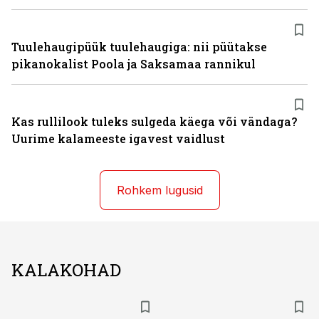
Tuulehaugipüük tuulehaugiga: nii püütakse
pikanokalist Poola ja Saksamaa rannikul
Kas rullilook tuleks sulgeda käega või vändaga?
Uurime kalameeste igavest vaidlust
Rohkem lugusid
KALAKOHAD