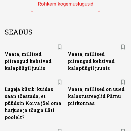
Rohkem kogemuslugusid
SEADUS
Vaata, millised
Vaata, millised
piirangud kehtivad
piirangud kehtivad
kalapüügil juulis
kalapüügil juunis
Lugeja küsib: kuidas
Vaata, millised on uued
saan tõestada, et
kalastusreeglid Pärnu
püüdsin Koiva jõel oma
piirkonnas
harjuse ja tõugja Läti
poolelt?