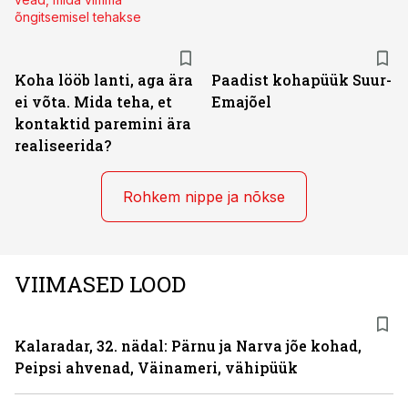
õngitsemisel tehakse
Koha lööb lanti, aga ära
Paadist kohapüük Suur-
ei võta. Mida teha, et
Emajõel
kontaktid paremini ära
realiseerida?
Rohkem nippe ja nõkse
VIIMASED LOOD
Kalaradar, 32. nädal: Pärnu ja Narva jõe kohad,
Peipsi ahvenad, Väinameri, vähipüük