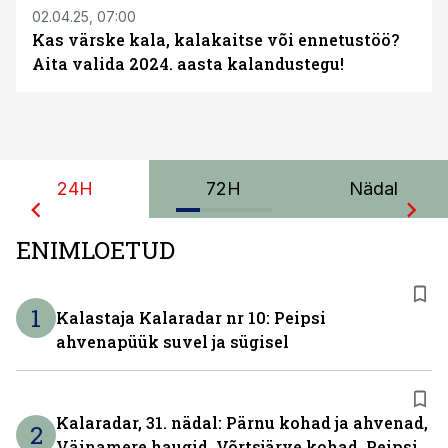
02.04.25, 07:00
Kas värske kala, kalakaitse või ennetustöö?
Aita valida 2024. aasta kalandustegu!
24H
72H
Nädal
ENIMLOETUD
1
Kalastaja Kalaradar nr 10: Peipsi
ahvenapüük suvel ja sügisel
Kalaradar, 31. nädal: Pärnu kohad ja ahvenad,
2
Väinamere haugid, Võrtsjärve kohad, Peipsi