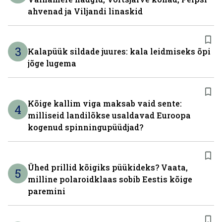
ahvenad ja Viljandi linaskid
3
Kalapüük sildade juures: kala leidmiseks õpi
jõge lugema
Kõige kallim viga maksab vaid sente:
4
milliseid landilõkse usaldavad Euroopa
kogenud spinningupüüdjad?
Ühed prillid kõigiks püükideks? Vaata,
5
milline polaroidklaas sobib Eestis kõige
paremini