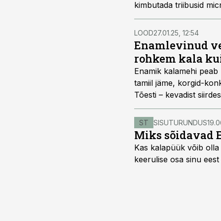
kimbutada triibusid micr
LOOD
27.01.25, 12:54
Enamlevinud ve
rohkem kala kui
Enamik kalamehi peab ke
tamiil jäme, korgid-ko
Tõesti – kevadist siird
kõike ja valimatult, üs
suurema saagi.
ST
SISUTURUNDUS
19.0
Miks sõidavad 
Kas kalapüük võib olla 
keerulise osa sinu eest