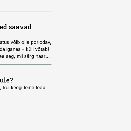
hed saavad
stus võib olla poriodav,
a iganes – küll võtab!
see aeg, mil särg haarab
tamine tagab püüdjale
ule?
 kui keegi teine teeb