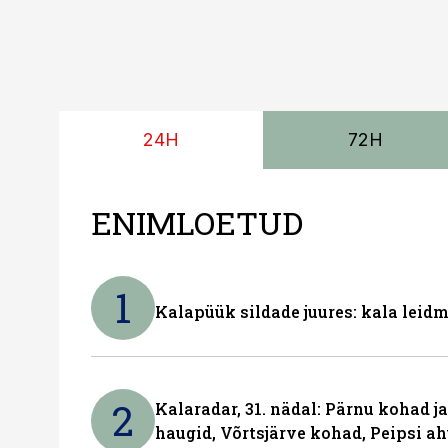
24H
72H
ENIMLOETUD
1
Kalapüük sildade juures: kala leid
2
Kalaradar, 31. nädal: Pärnu kohad 
haugid, Võrtsjärve kohad, Peipsi ah