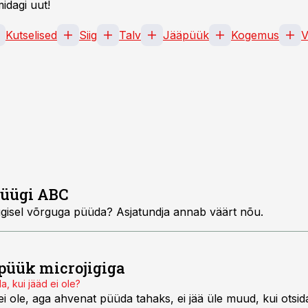
idagi uut!
Kutselised
Siig
Talv
Jääpüük
Kogemus
V
püügi ABC
 sügisel võrguga püüda? Asjatundja annab väärt nõu.
püük microjigiga
, kui jääd ei ole?
 ei ole, aga ahvenat püüda tahaks, ei jää üle muud, kui otsid