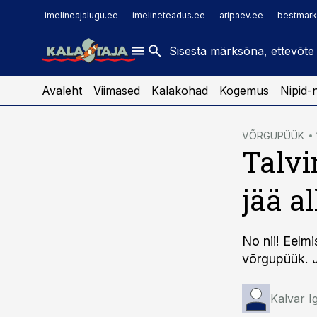
imelineajalugu.ee
raamatupidaja.ee
imelineajalugu.ee
imelineteadus.ee
aripaev.ee
bestmark
imelineteadus.ee
toostusuudised.ee
kaubandus.ee
Avaleht
Viimased
Kalakohad
Kogemus
Nipid-
cebook
VÕRGUPÜÜK
Talvi
Twitter)
kedIn
jää a
ail
k
No nii! Eelmi
võrgupüük. J
Kalvar I