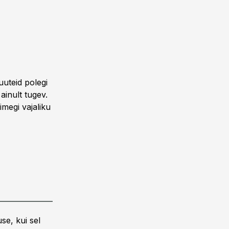
uteid polegi
ainult tugev.
imegi vajaliku
se, kui sel