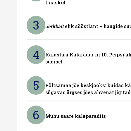
linaskid
3
Jerkbait
ehk sööstlant – haugide suu
4
Kalastaja Kalaradar nr 10: Peipsi 
sügisel
5
Põltsamaa jõe keskjooks: kuidas kä
sügavas ürgses jões ahvenat jigita
6
Muhu saare kalaparadiis