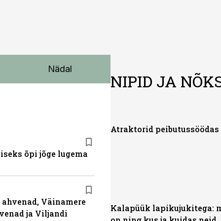
Nädal
NIPID JA NÕK
Atraktorid peibutussöödas
miseks õpi jõge lugema
ja ahvenad, Väinamere
Kalapüük lapikujukitega: 
venad ja Viljandi
on ning kus ja kuidas neid