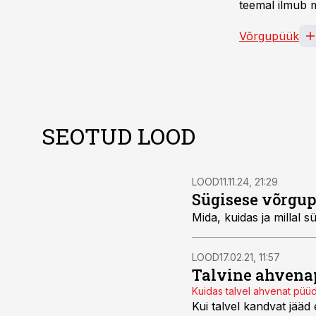
teemal ilmub m
Võrgupüük
SEOTUD LOOD
LOOD
11.11.24, 21:29
Sügisese võrgu
Mida, kuidas ja millal
LOOD
17.02.21, 11:57
Talvine ahvena
Kuidas talvel ahvenat püüda
Kui talvel kandvat jääd