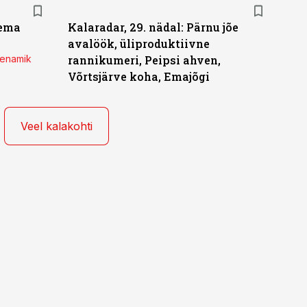
lema
Kalaradar, 29. nädal: Pärnu jõe
avalöök, üliproduktiivne
 enamik
rannikumeri, Peipsi ahven,
Võrtsjärve koha, Emajõgi
Veel kalakohti