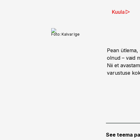
Kuula
Foto:
Kalvar Ige
Pean ütlema, 
olnud – vaid m
Nii et avastam
varustuse kokk
See teema pa