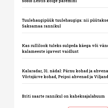
sobib Eestis kõige paremini
Tuulehaugipüük tuulehaugiga: nii püütakse
Saksamaa rannikul
Kas rullilook tuleks sulgeda käega või vä
kalameeste igavest vaidlust
Kalaradar, 31. nädal: Pärnu kohad ja ahven
Võrtsjärve kohad, Peipsi ahvenad ja Viljand
Briti saarte rannikul on kaheksajalabuum