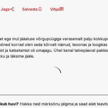
Jaga
Salvesta
Vihja
et ega mul jääaluse võrgupüügiga varasemalt palju kokkupu
õned korrad olen seda kõrvalt näinud, teoorias ja loogikas 
ist ja katsetamist oli omajagu. Ühel kenal talvepäeval pakkis
u ja läksime jääle.
kub huvi?
Hakka neid märksõnu jälgima ja saad alati teavitu