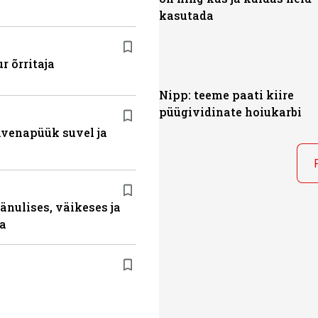
kasutada
r õrritaja
Nipp: teeme paati kiire
püügividinate hoiukarbi
ahvenapüük suvel ja
änulises, väikeses ja
da