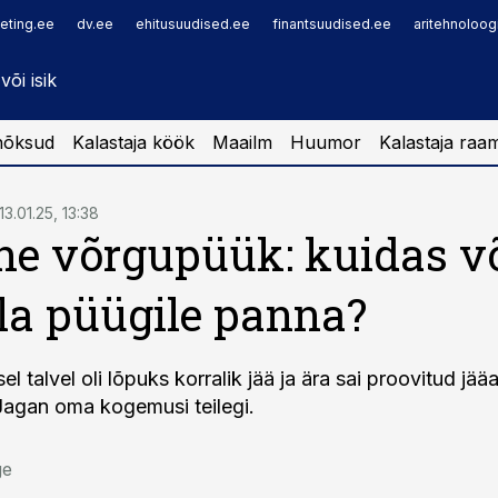
eting.ee
dv.ee
ehitusuudised.ee
finantsuudised.ee
aritehnoloog
nõksud
Kalastaja köök
Maailm
Huumor
Kalastaja raa
13.01.25, 13:38
ne võrgupüük: kuidas v
lla püügile panna?
sel talvel oli lõpuks korralik jää ja ära sai proovitud jää
agan oma kogemusi teilegi.
ge