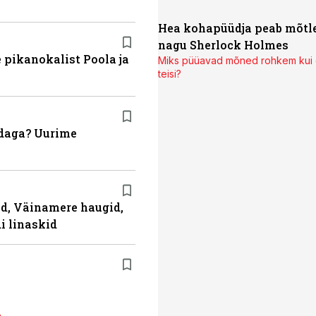
Hea kohapüüdja peab mõt
nagu Sherlock Holmes
 pikanokalist Poola ja
Miks püüavad mõned rohkem kui
teisi?
ndaga? Uurime
ad, Väinamere haugid,
i linaskid