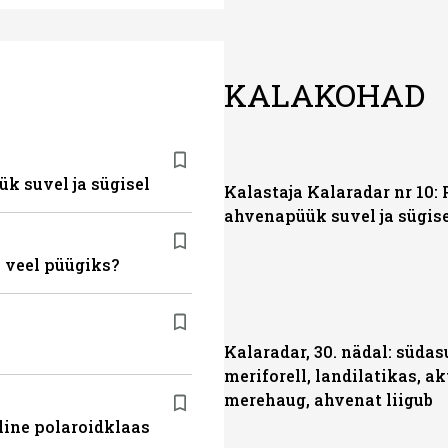
KALAKOHAD
ük suvel ja sügisel
Kalastaja Kalaradar nr 10: 
ahvenapüük suvel ja sügis
 veel püügiks?
Kalaradar, 30. nädal: süda
meriforell, landilatikas, ak
merehaug, ahvenat liigub
line polaroidklaas