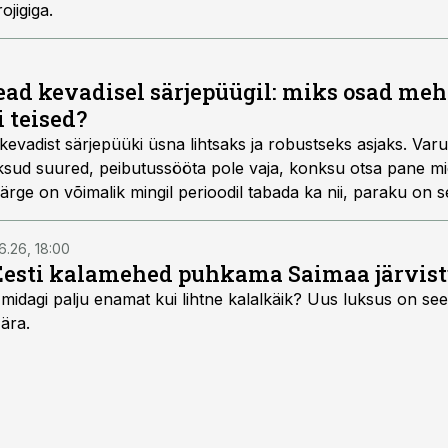
ojigiga.
ad kevadisel särjepüügil: miks osad me
 teised?
vadist särjepüüki üsna lihtsaks ja robustseks asjaks. Varu
nksud suured, peibutussööta pole vaja, konksu otsa pane mid
esärge on võimalik mingil perioodil tabada ka nii, paraku on 
na lühike. Vigade vältimine ja optimaalseima varustuse kasu
6.26, 18:00
Eesti kalamehed puhkama Saimaa järvist
midagi palju enamat kui lihtne kalalkäik? Uus luksus on see,
 ära.