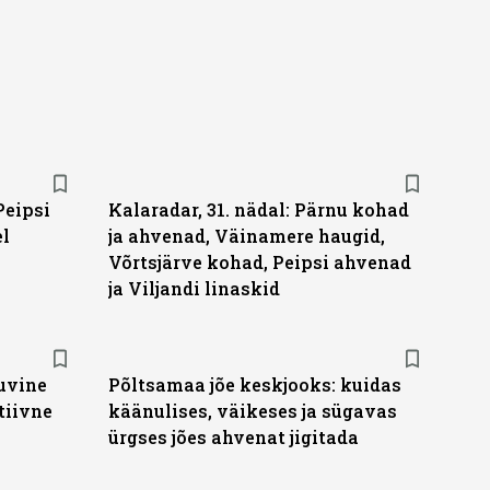
Peipsi
Kalaradar, 31. nädal: Pärnu kohad
el
ja ahvenad, Väinamere haugid,
Võrtsjärve kohad, Peipsi ahvenad
ja Viljandi linaskid
suvine
Põltsamaa jõe keskjooks: kuidas
tiivne
käänulises, väikeses ja sügavas
ürgses jões ahvenat jigitada