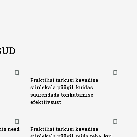
SUD
Praktilisi tarkusi kevadise
siirdekala püügil: kuidas
suurendada tonkatamise
efektiivsust
mis need
Praktilisi tarkusi kevadise
siirdekala püügil: mida teha, kui