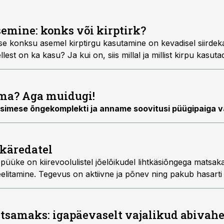
emine: konks või kirptirk?
se konksu asemel kirptirgu kasutamine on kevadisel siirdek
est on ka kasu? Ja kui on, siis millal ja millist kirpu kasut
ema? Aga muidugi!
simese õngekomplekti ja anname soovitusi püügipaiga va
käredatel
üüke on kiirevoolulistel jõelõikudel lihtkäsiõngega matsak
elitamine. Tegevus on aktiivne ja põnev ning pakub hasarti
ihtsamaks: igapäevaselt vajalikud abivah