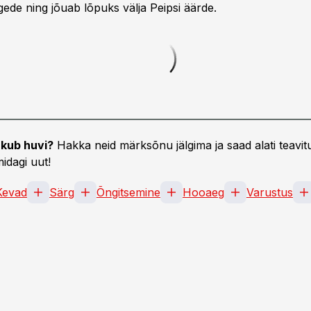
gede ning jõuab lõpuks välja Peipsi äärde.
kub huvi?
Hakka neid märksõnu jälgima ja saad alati teavitu
idagi uut!
Kevad
Särg
Õngitsemine
Hooaeg
Varustus