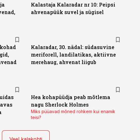
ja
Kalastaja Kalaradar nr 10: Peipsi
venad,
ahvenapüük suvel ja sügisel
u kohad
Kalaradar, 30. nädal: südasuvine
gid,
meriforell, landilatikas, aktiivne
ahvenad
merehaug, ahvenat liigub
kuidas
Hea kohapüüdja peab mõtlema
gavas
nagu Sherlock Holmes
a
Miks püüavad mõned rohkem kui enamik
teisi?
Veel kalakohti