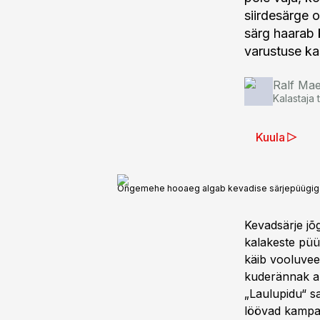
siirdesärge o
särg haarab k
varustuse ka
Ralf Ma
Kalastaja 
Kuula
Õngemehe hooaeg algab kevadise särjepüügig
Kevadsärje jõ
kalakeste püü
käib vooluvees
kuderännak alg
„Laulupidu“ s
löövad kampa 