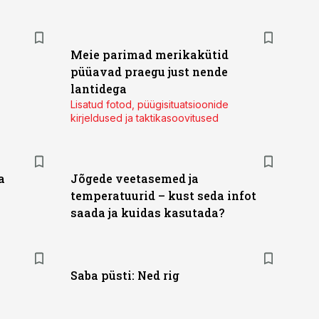
Meie parimad merikakütid
püüavad praegu just nende
lantidega
Lisatud fotod, püügisituatsioonide
kirjeldused ja taktikasoovitused
a
Jõgede veetasemed ja
temperatuurid – kust seda infot
saada ja kuidas kasutada?
Saba püsti: Ned rig