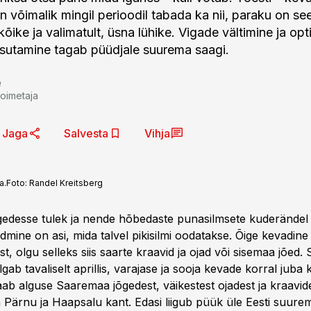
n võimalik mingil perioodil tabada ka nii, paraku on see
õike ja valimatult, üsna lühike. Vigade vältimine ja op
sutamine tagab püüdjale suurema saagi.
e
toimetaja
Jaga
Salvesta
Vihja
a.
Foto:
Randel Kreitsberg
gedesse tulek ja nende hõbedaste punasilmsete kuderändel
dmine on asi, mida talvel pikisilmi oodatakse. Õige kevadin
t, olgu selleks siis saarte kraavid ja ojad või sisemaa jõed. 
ab tavaliselt aprillis, varajase ja sooja kevade korral juba 
aab alguse Saaremaa jõgedest, väikestest ojadest ja kraavide
Pärnu ja Haapsalu kant. Edasi liigub püük üle Eesti suurem