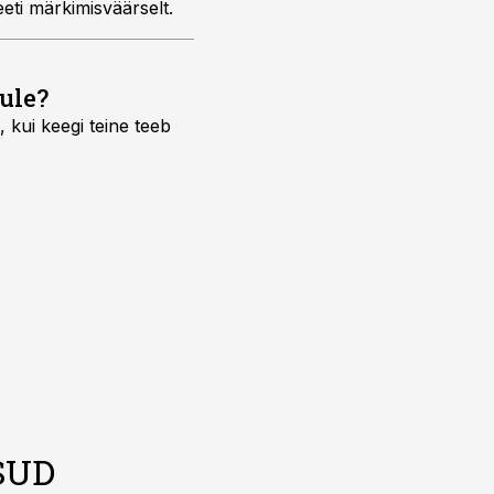
eti märkimisväärselt.
ule?
 kui keegi teine teeb
SUD