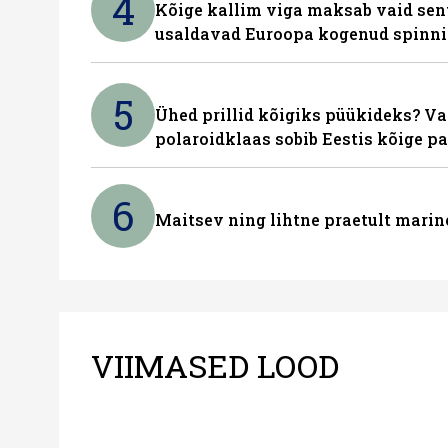
4
Kõige kallim viga maksab vaid sent
usaldavad Euroopa kogenud spinn
5
Ühed prillid kõigiks püükideks? Va
polaroidklaas sobib Eestis kõige p
6
Maitsev ning lihtne praetult marin
VIIMASED LOOD