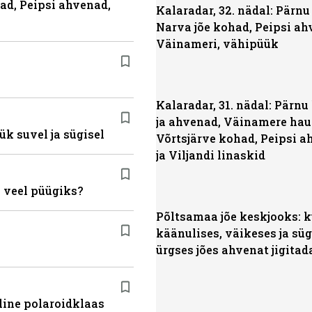
had, Peipsi ahvenad,
Kalaradar, 32. nädal: Pärnu 
Narva jõe kohad, Peipsi ah
Väinameri, vähipüük
Kalaradar, 31. nädal: Pärn
ja ahvenad, Väinamere hau
ük suvel ja sügisel
Võrtsjärve kohad, Peipsi 
ja Viljandi linaskid
 veel püügiks?
Põltsamaa jõe keskjooks: 
käänulises, väikeses ja sü
ürgses jões ahvenat jigitad
line polaroidklaas