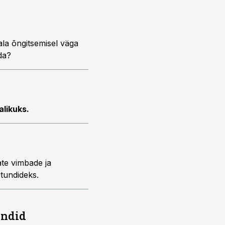
ala õngitsemisel väga
ada?
likuks.
ate vimbade ja
 tundideks.
endid