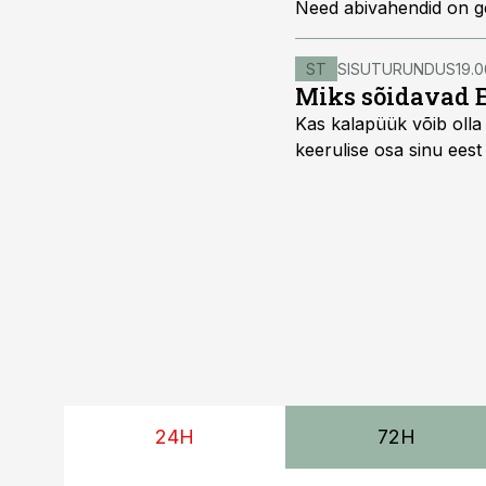
Need abivahendid on ge
ST
SISUTURUNDUS
19.0
Miks sõidavad 
Kas kalapüük võib olla 
keerulise osa sinu eest
24H
72H