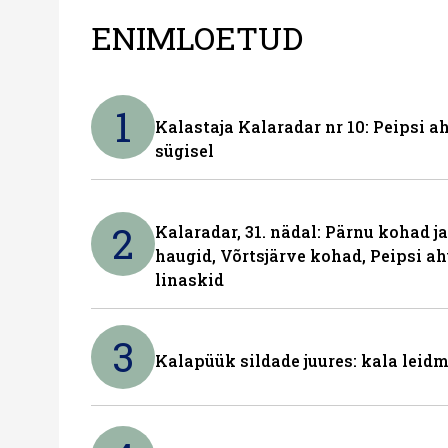
ENIMLOETUD
1
Kalastaja Kalaradar nr 10: Peipsi 
sügisel
2
Kalaradar, 31. nädal: Pärnu kohad 
haugid, Võrtsjärve kohad, Peipsi ah
linaskid
3
Kalapüük sildade juures: kala leid