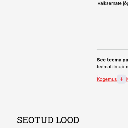
väiksemate jõ
See teema pa
teemal ilmub m
Kogemus
SEOTUD LOOD