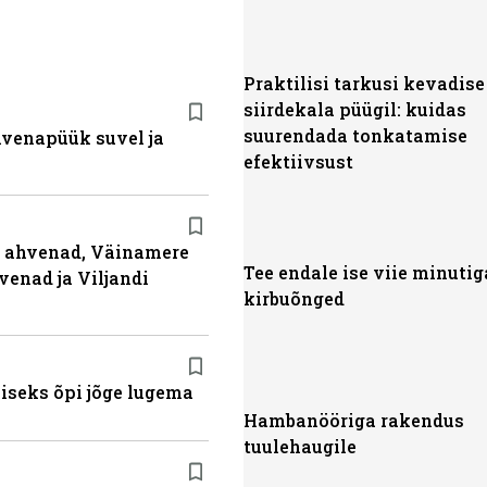
Praktilisi tarkusi kevadise
siirdekala püügil: kuidas
suurendada tonkatamise
ahvenapüük suvel ja
efektiivsust
ja ahvenad, Väinamere
Tee endale ise viie minutig
venad ja Viljandi
kirbuõnged
miseks õpi jõge lugema
Hambanööriga rakendus
tuulehaugile