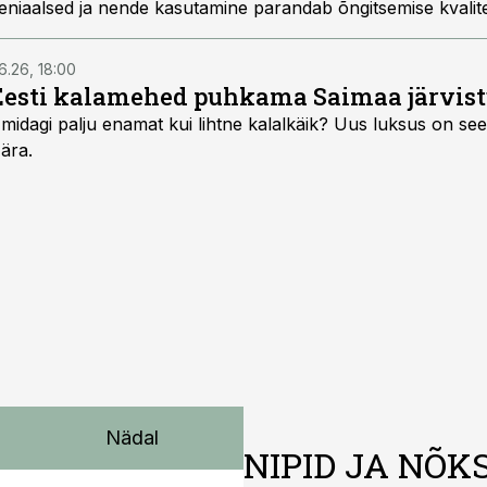
niaalsed ja nende kasutamine parandab õngitsemise kvalite
6.26, 18:00
Eesti kalamehed puhkama Saimaa järvist
midagi palju enamat kui lihtne kalalkäik? Uus luksus on see,
 ära.
Nädal
NIPID JA NÕK