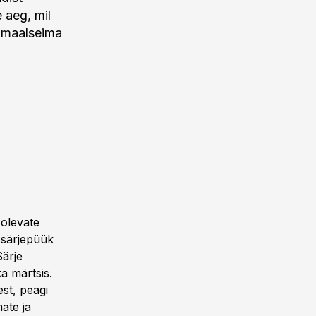
 aeg, mil
timaalseima
 olevate
e särjepüük
Särje
ka märtsis.
st, peagi
ate ja