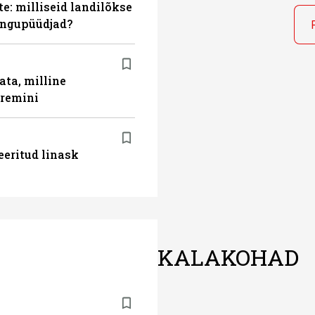
e: milliseid landilõkse
ingupüüdjad?
ata, milline
aremini
eeritud linask
KALAKOHAD