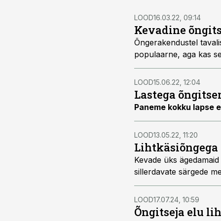
LOOD
16.03.22, 09:14
Kevadine õngits
Õngerakendustel tavali
populaarne, aga kas sell
LOOD
15.06.22, 12:04
Lastega õngits
Paneme kokku lapse e
LOOD
13.05.22, 11:20
Lihtkäsiõngega 
Kevade üks ägedamaid p
sillerdavate särgede me
LOOD
17.07.24, 10:59
Õngitseja elu l