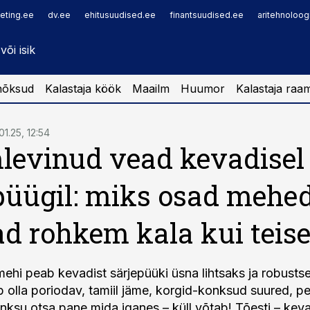
eting.ee
dv.ee
ehitusuudised.ee
finantsuudised.ee
aritehnoloog
nõksud
Kalastaja köök
Maailm
Huumor
Kalastaja raa
01.25, 12:54
evinud vead kevadisel
püügil: miks osad mehe
d rohkem kala kui teis
ehi peab kevadist särjepüüki üsna lihtsaks ja robustse
b olla poriodav, tamiil jäme, korgid-konksud suured, p
onksu otsa pane mida iganes – küll võtab! Tõesti – keva