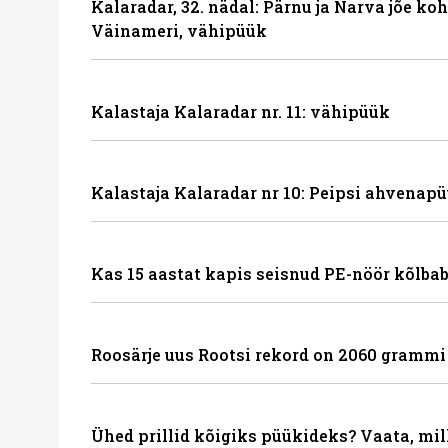
Kalaradar, 32. nädal: Pärnu ja Narva jõe ko
Väinameri, vähipüük
Kalastaja Kalaradar nr. 11: vähipüük
Kalastaja Kalaradar nr 10: Peipsi ahvenapü
Kas 15 aastat kapis seisnud PE-nöör kõlbab
Roosärje uus Rootsi rekord on 2060 grammi
Ühed prillid kõigiks püükideks? Vaata, mil