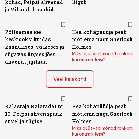
kohad, Peipsi ahvenad
liigub
ja Viljandi linaskid
Põltsamaa jõe
Hea kohapüüdja peab
keskjooks: kuidas
mõtlema nagu Sherlock
käänulises, väikeses ja
Holmes
sügavas ürgses jões
Miks püüavad mõned rohkem
kui enamik teisi?
ahvenat jigitada
Veel kalakohti
Kalastaja Kalaradar nr
Hea kohapüüdja peab
10: Peipsi ahvenapüük
mõtlema nagu Sherlock
suvel ja sügisel
Holmes
Miks püüavad mõned rohkem
kui enamik teisi?