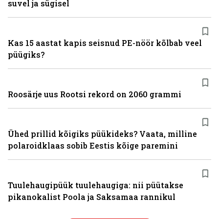
suvel ja sügisel
Kas 15 aastat kapis seisnud PE-nöör kõlbab veel
püügiks?
Roosärje uus Rootsi rekord on 2060 grammi
Ühed prillid kõigiks püükideks? Vaata, milline
polaroidklaas sobib Eestis kõige paremini
Tuulehaugipüük tuulehaugiga: nii püütakse
pikanokalist Poola ja Saksamaa rannikul