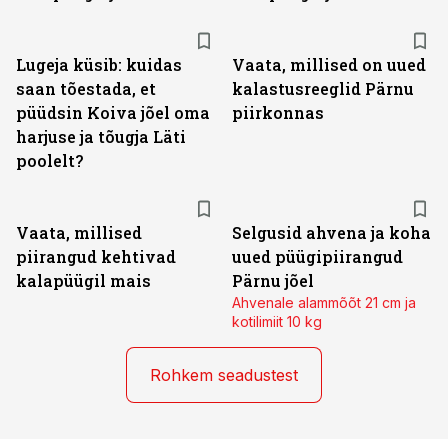
Lugeja küsib: kuidas
Vaata, millised on uued
saan tõestada, et
kalastusreeglid Pärnu
püüdsin Koiva jõel oma
piirkonnas
harjuse ja tõugja Läti
poolelt?
Vaata, millised
Selgusid ahvena ja koha
piirangud kehtivad
uued püügipiirangud
kalapüügil mais
Pärnu jõel
Ahvenale alammõõt 21 cm ja
kotilimiit 10 kg
Rohkem seadustest