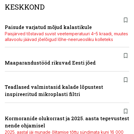
KESKKOND
Paisude varjatud mõjud kalastikule
Paisjärved tõstavad suvist veetemperatuuri 4–5 kraadi, muutes
allavoolu jäävad jõelõigud lõhe-neerueosliku kolleteks
Maaparandustööd rikuvad Eesti jõed
Teadlased valmistasid kalade lõpustest
inspireeritud mikroplasti filtri
Kormoranide olukorrast ja 2025. aasta tegevustest
nende ohjamisel
2025. aastal jäi munade õlitamise tõttu sündimata kuni 16 000