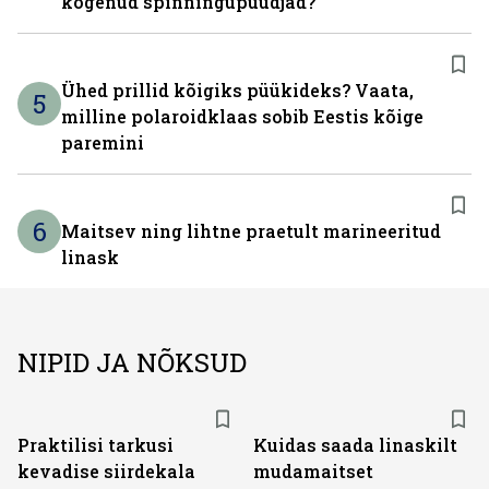
kogenud spinningupüüdjad?
Ühed prillid kõigiks püükideks? Vaata,
5
milline polaroidklaas sobib Eestis kõige
paremini
6
Maitsev ning lihtne praetult marineeritud
linask
NIPID JA NÕKSUD
Praktilisi tarkusi
Kuidas saada linaskilt
kevadise siirdekala
mudamaitset