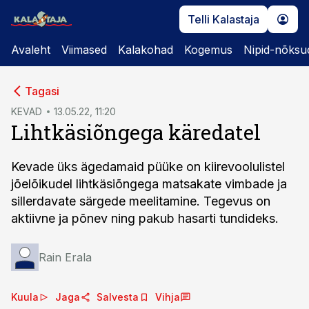
Telli Kalastaja
Avaleht
Viimased
Kalakohad
Kogemus
Nipid-nõksu
cebook
Tagasi
Twitter)
KEVAD
13.05.22, 11:20
Lihtkäsiõngega käredatel
kedIn
ail
Kevade üks ägedamaid püüke on kiirevoolulistel
jõelõikudel lihtkäsiõngega matsakate vimbade ja
k
sillerdavate särgede meelitamine. Tegevus on
aktiivne ja põnev ning pakub hasarti tundideks.
Rain Erala
Kuula
Jaga
Salvesta
Vihja