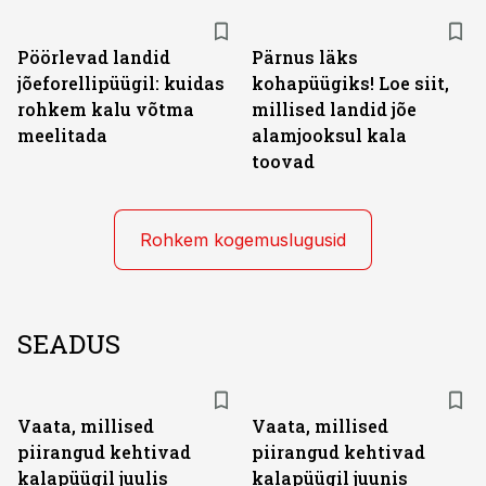
Pöörlevad landid
Pärnus läks
jõeforellipüügil: kuidas
kohapüügiks! Loe siit,
rohkem kalu võtma
millised landid jõe
meelitada
alamjooksul kala
toovad
Rohkem kogemuslugusid
SEADUS
Vaata, millised
Vaata, millised
piirangud kehtivad
piirangud kehtivad
kalapüügil juulis
kalapüügil juunis