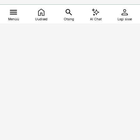
Menüü
Uudised
Otsing
AI Chat
Logi sisse
Vana-Lõuna 39/1, 19094 Tallinn
(+372) 667 0111
kalastaja@aripaev.ee
Telli
Reklaam
Firmast
Sisu kasutamisõigused
Ajakirjaniku
eetikakoodeks
Üldtingimused
Privaatsustingimused
Küpsiste poliitika
KKK
Eesti Meediaettevõtete
Eelistuste haldamine