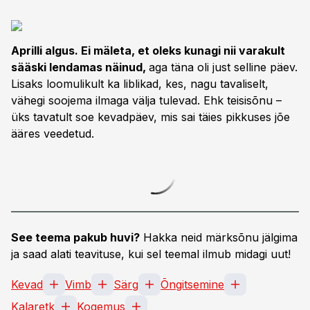
Aprilli algus. Ei mäleta, et oleks kunagi nii varakult
sääski lendamas näinud,
aga täna oli just selline päev.
Lisaks loomulikult ka liblikad, kes, nagu tavaliselt,
vähegi soojema ilmaga välja tulevad. Ehk teisisõnu –
üks tavatult soe kevadpäev, mis sai täies pikkuses jõe
ääres veedetud.
See teema pakub huvi?
Hakka neid märksõnu jälgima
ja saad alati teavituse, kui sel teemal ilmub midagi uut!
Kevad
Vimb
Särg
Õngitsemine
Kalaretk
Kogemus