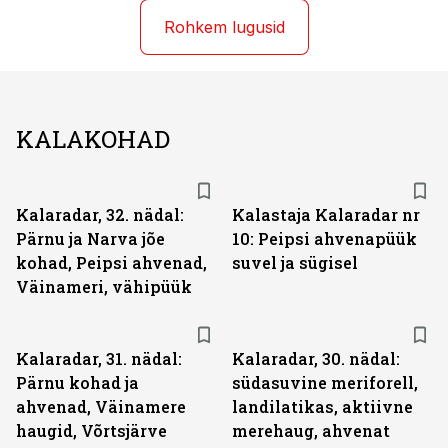
Rohkem lugusid
KALAKOHAD
Kalaradar, 32. nädal:
Kalastaja Kalaradar nr
Pärnu ja Narva jõe
10: Peipsi ahvenapüük
kohad, Peipsi ahvenad,
suvel ja sügisel
Väinameri, vähipüük
Kalaradar, 31. nädal:
Kalaradar, 30. nädal:
Pärnu kohad ja
südasuvine meriforell,
ahvenad, Väinamere
landilatikas, aktiivne
haugid, Võrtsjärve
merehaug, ahvenat