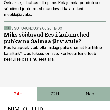
Öeldakse, et juhus olla pime. Kalajumala puudutusest
sündinud juhtumised muudavad kalaretked
meeldejäävaks.
SISUTURUNDUS
19.06.26, 18:00
ST
Miks sõidavad Eesti kalamehed
puhkama Saimaa järvistule?
Kas kalapüük võib olla midagi palju enamat kui lihtne
kalalkäik? Uus luksus on see, kui keegi teine teeb
keerulise osa sinu eest ära.
24H
72H
Nädal
ENIMLOETUD