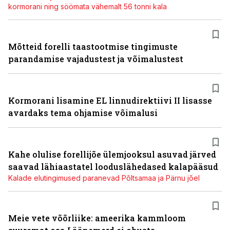
kormorani ning söömata vähemalt 56 tonni kala
Mõtteid forelli taastootmise tingimuste
parandamise vajadustest ja võimalustest
Kormorani lisamine EL linnudirektiivi II lisasse
avardaks tema ohjamise võimalusi
Kahe olulise forellijõe ülemjooksul asuvad järved
saavad lähiaastatel looduslähedased kalapääsud
Kalade elutingimused paranevad Põltsamaa ja Pärnu jõel
Meie vete võõrliike: ameerika kammloom