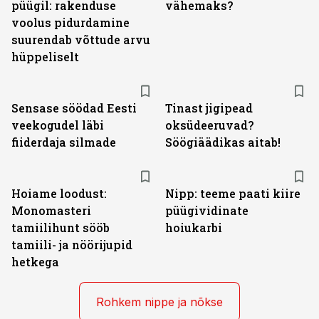
püügil: rakenduse
vähemaks?
voolus pidurdamine
suurendab võttude arvu
hüppeliselt
Sensase söödad Eesti
Tinast jigipead
veekogudel läbi
oksüdeeruvad?
fiiderdaja silmade
Söögiäädikas aitab!
Hoiame loodust:
Nipp: teeme paati kiire
Monomasteri
püügividinate
tamiilihunt sööb
hoiukarbi
tamiili- ja nöörijupid
hetkega
Rohkem nippe ja nõkse