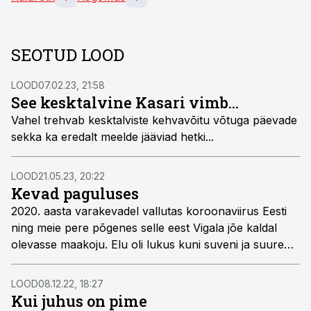
SEOTUD LOOD
LOOD
07.02.23, 21:58
See kesktalvine Kasari vimb...
Vahel trehvab kesktalviste kehvavõitu võtuga päevade
sekka ka eredalt meelde jääviad hetki...
LOOD
21.05.23, 20:22
Kevad paguluses
2020. aasta varakevadel vallutas koroonaviirus Eesti
ning meie pere põgenes selle eest Vigala jõe kaldal
olevasse maakoju. Elu oli lukus kuni suveni ja suure
osa sellest ajast kasutasin ma vimmapüügiks.
LOOD
08.12.22, 18:27
Kui juhus on pime