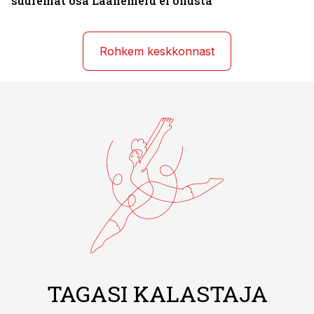
suuremat osa Läänemerd ei ohusta
Rohkem keskkonnast
TAGASI KALASTAJA