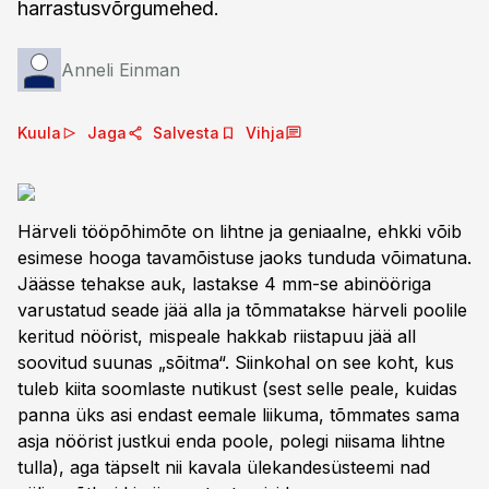
harrastusvõrgumehed.
Anneli Einman
Kuula
Jaga
Salvesta
Vihja
Härveli tööpõhimõte on lihtne ja geniaalne, ehkki võib
esimese hooga tavamõistuse jaoks tunduda võimatuna.
Jäässe tehakse auk, lastakse 4 mm-se abinööriga
varustatud seade jää alla ja tõmmatakse härveli poolile
keritud nöörist, mispeale hakkab riistapuu jää all
soovitud suunas „sõitma“. Siinkohal on see koht, kus
tuleb kiita soomlaste nutikust (sest selle peale, kuidas
panna üks asi endast eemale liikuma, tõmmates sama
asja nöörist justkui enda poole, polegi niisama lihtne
tulla), aga täpselt nii kavala ülekandesüsteemi nad