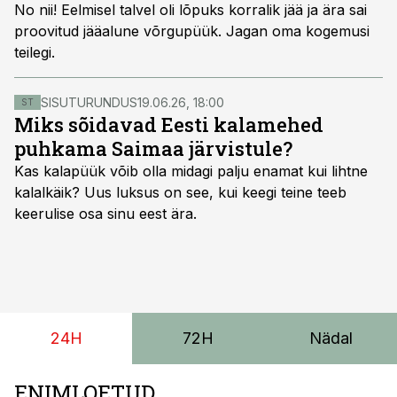
No nii! Eelmisel talvel oli lõpuks korralik jää ja ära sai
proovitud jääalune võrgupüük. Jagan oma kogemusi
teilegi.
SISUTURUNDUS
19.06.26, 18:00
ST
Miks sõidavad Eesti kalamehed
puhkama Saimaa järvistule?
Kas kalapüük võib olla midagi palju enamat kui lihtne
kalalkäik? Uus luksus on see, kui keegi teine teeb
keerulise osa sinu eest ära.
24H
72H
Nädal
ENIMLOETUD