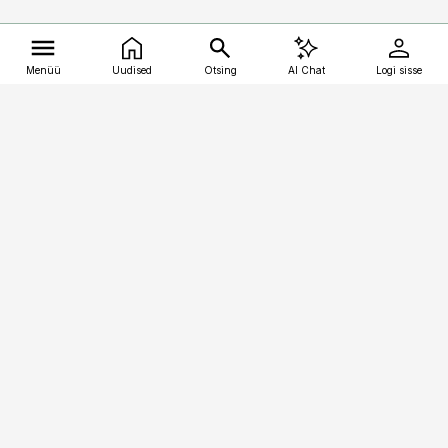
Menüü
Uudised
Otsing
AI Chat
Logi sisse
Vana-Lõuna 39/1, 19094 Tallinn
(+372) 667 0111
kalastaja@aripaev.ee
Telli
Reklaam
Firmast
Sisu kasutamisõigused
Ajakirjaniku
eetikakoodeks
Üldtingimused
Privaatsustingimused
Küpsiste poliitika
KKK