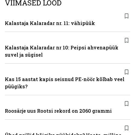
VIIMASED LOOD
Kalastaja Kalaradar nr. 11: vähipüük
Kalastaja Kalaradar nr 10: Peipsi ahvenapüük
suvel ja sügisel
Kas 15 aastat kapis seisnud PE-nöör kõlbab veel
püügiks?
Roosärje uus Rootsi rekord on 2060 grammi