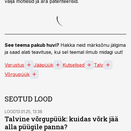
välja mõtlesid ja ära patenteerisid.
See teema pakub huvi?
Hakka neid märksõnu jälgima
ja saad alati teavituse, kui sel teemal ilmub midagi uut!
Varustus
Jääpüük
Kutselised
Talv
Võrgupüük
SEOTUD LOOD
LOOD
13.01.25, 13:38
Talvine võrgupüük: kuidas võrk jää
alla püügile panna?