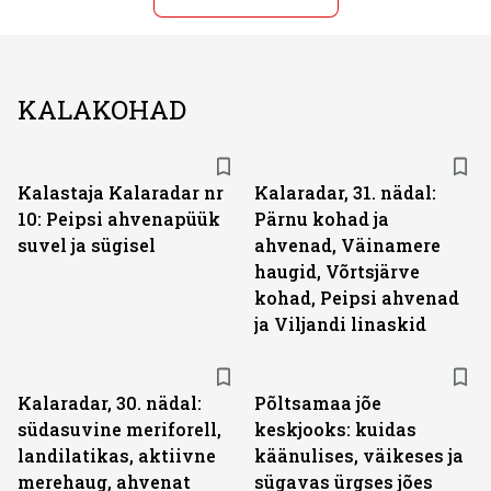
KALAKOHAD
Kalastaja Kalaradar nr
Kalaradar, 31. nädal:
10: Peipsi ahvenapüük
Pärnu kohad ja
suvel ja sügisel
ahvenad, Väinamere
haugid, Võrtsjärve
kohad, Peipsi ahvenad
ja Viljandi linaskid
Kalaradar, 30. nädal:
Põltsamaa jõe
südasuvine meriforell,
keskjooks: kuidas
landilatikas, aktiivne
käänulises, väikeses ja
merehaug, ahvenat
sügavas ürgses jões