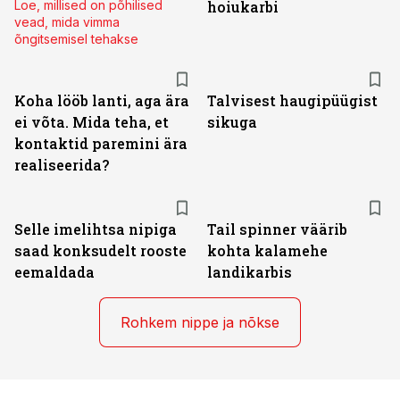
Loe, millised on põhilised
hoiukarbi
vead, mida vimma
õngitsemisel tehakse
Koha lööb lanti, aga ära
Talvisest haugipüügist
ei võta. Mida teha, et
sikuga
kontaktid paremini ära
realiseerida?
Selle imelihtsa nipiga
Tail spinner väärib
saad konksudelt rooste
kohta kalamehe
eemaldada
landikarbis
Rohkem nippe ja nõkse