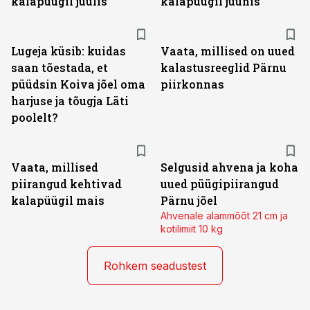
kalapüügil juulis
kalapüügil juunis
Lugeja küsib: kuidas
Vaata, millised on uued
saan tõestada, et
kalastusreeglid Pärnu
püüdsin Koiva jõel oma
piirkonnas
harjuse ja tõugja Läti
poolelt?
Vaata, millised
Selgusid ahvena ja koha
piirangud kehtivad
uued püügipiirangud
kalapüügil mais
Pärnu jõel
Ahvenale alammõõt 21 cm ja
kotilimiit 10 kg
Rohkem seadustest