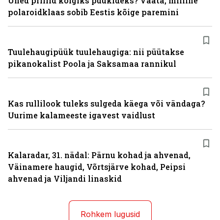
Ühed prillid kõigiks püükideks? Vaata, milline
polaroidklaas sobib Eestis kõige paremini
Tuulehaugipüük tuulehaugiga: nii püütakse
pikanokalist Poola ja Saksamaa rannikul
Kas rullilook tuleks sulgeda käega või vändaga?
Uurime kalameeste igavest vaidlust
Kalaradar, 31. nädal: Pärnu kohad ja ahvenad,
Väinamere haugid, Võrtsjärve kohad, Peipsi
ahvenad ja Viljandi linaskid
Rohkem lugusid