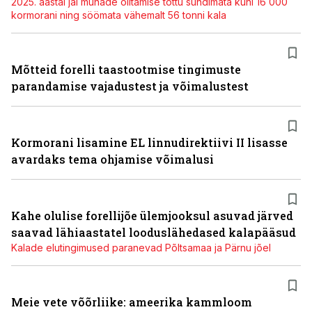
2025. aastal jäi munade õlitamise tõttu sündimata kuni 16 000
kormorani ning söömata vähemalt 56 tonni kala
Mõtteid forelli taastootmise tingimuste
parandamise vajadustest ja võimalustest
Kormorani lisamine EL linnudirektiivi II lisasse
avardaks tema ohjamise võimalusi
Kahe olulise forellijõe ülemjooksul asuvad järved
saavad lähiaastatel looduslähedased kalapääsud
Kalade elutingimused paranevad Põltsamaa ja Pärnu jõel
Meie vete võõrliike: ameerika kammloom