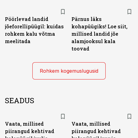
Pöörlevad landid
Pärnus läks
jõeforellipüügil: kuidas
kohapüügiks! Loe siit,
rohkem kalu võtma
millised landid jõe
meelitada
alamjooksul kala
toovad
Rohkem kogemuslugusid
SEADUS
Vaata, millised
Vaata, millised
piirangud kehtivad
piirangud kehtivad