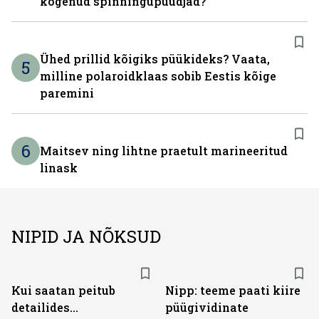
kogenud spinningupüüdjad?
Ühed prillid kõigiks püükideks? Vaata,
5
milline polaroidklaas sobib Eestis kõige
paremini
6
Maitsev ning lihtne praetult marineeritud
linask
NIPID JA NÕKSUD
Kui saatan peitub
Nipp: teeme paati kiire
detailides...
püügividinate