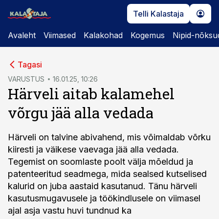
Telli Kalastaja
Avaleht
Viimased
Kalakohad
Kogemus
Nipid-nõksu
cebook
Tagasi
Twitter)
VARUSTUS
16.01.25, 10:26
Härveli aitab kalamehel
kedIn
võrgu jää alla vedada
ail
k
Härveli on talvine abivahend, mis võimaldab võrku
kiiresti ja väikese vaevaga jää alla vedada.
Tegemist on soomlaste poolt välja mõeldud ja
patenteeritud seadmega, mida sealsed kutselised
kalurid on juba aastaid kasutanud. Tänu härveli
kasutusmugavusele ja töökindlusele on viimasel
ajal asja vastu huvi tundnud ka