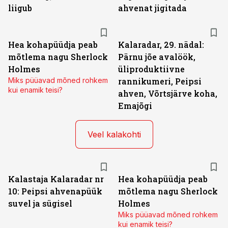
liigub
ahvenat jigitada
Hea kohapüüdja peab
Kalaradar, 29. nädal:
mõtlema nagu Sherlock
Pärnu jõe avalöök,
Holmes
üliproduktiivne
Miks püüavad mõned rohkem
rannikumeri, Peipsi
kui enamik teisi?
ahven, Võrtsjärve koha,
Emajõgi
Veel kalakohti
Kalastaja Kalaradar nr
Hea kohapüüdja peab
10: Peipsi ahvenapüük
mõtlema nagu Sherlock
suvel ja sügisel
Holmes
Miks püüavad mõned rohkem
kui enamik teisi?