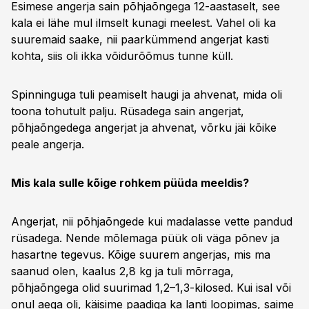
Esimese angerja sain põhjaõngega 12-aastaselt, see
kala ei lähe mul ilmselt kunagi meelest. Vahel oli ka
suuremaid saake, nii paarkümmend angerjat kasti
kohta, siis oli ikka võidurõõmus tunne küll.
Spinninguga tuli peamiselt haugi ja ahvenat, mida oli
toona tohutult palju. Rüsadega sain angerjat,
põhjaõngedega angerjat ja ahvenat, võrku jäi kõike
peale angerja.
Mis kala sulle kõige rohkem püüda meeldis?
Angerjat, nii põhjaõngede kui madalasse vette pandud
rüsadega. Nende mõlemaga püük oli väga põnev ja
hasartne tegevus. Kõige suurem angerjas, mis ma
saanud olen, kaalus 2,8 kg ja tuli mõrraga,
põhjaõngega olid suurimad 1,2–1,3-kilosed. Kui isal või
onul aega oli, käisime paadiga ka lanti loopimas, saime