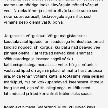
teeme uue nööriga lisaks siiavõrgule mõned võrgud
veel. Näiteks lõhe- ja meriforellivõrkudele sobib see
nöör suurepäraselt, lestavõrgule aga mitte, sest
viimane peab olema vastu põhja.
Järgmiseks võrgulipud. Võrgu märgistamiseks
kasutatavatel lippudel on seadusega kehtestatud omad
kindlad nõuded, sh kõrgus, kui palju nad peavad vee
pinnast olema. Harrastajad käivad kalal enamasti
sõiduautodega ja lasevad sageli võrku
kahlamispükstega madalasse vette. Kõigile nõuetele
vastavad lipud on aga nii pikad, et mahu hästi autosse
ära. Mida teha? Võtsime kätte ja töötasime välja sellised
märklipud, mis on kokkupandavad. Iseenesest lihtne ja
loogiline asi, aga võttis jällegi aega, et kõik need
lahendused ja liited korralikult töökindlaks saada.
Komplekt nimega Saarerand, kuhu kuuluvad kaks