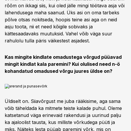
rõõm on ikkagi siis, kui oled jälle mingi töötava asja või
lahendusega maha saanud. Üks asi on oma tarbeks
põlve otsas nokitseda, hoopis teine asi aga on neid
asju toota, nii et need kõigile sobivaks ja
kättesaadavaks muutuksid. Vahel võib väga suur
rahulolu tulla päris väikestest asjadest.
Kas mingite kindlate omadustega võrgud püüavad
mingit kindlat kala paremini? Kui olulised need n-ö
kohandatud omadused võrgu juures üldse on?
Saarerand ja punasevõrk
Üldiselt on. Siiavõrgust me juba rääkisime, aga sama
võib täheldada ka mitmete teiste kalade puhul. Oleme
katsetanud väga erinevaid rakendusi ja uurinud palju
ka ajaloolist tausta, kus milliste võrkudega püüti ja
miks. Näiteks lesta püüab paremini võrk, mis on