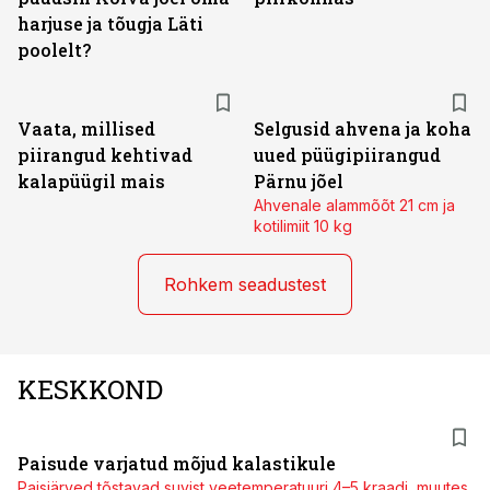
harjuse ja tõugja Läti
poolelt?
Vaata, millised
Selgusid ahvena ja koha
piirangud kehtivad
uued püügipiirangud
kalapüügil mais
Pärnu jõel
Ahvenale alammõõt 21 cm ja
kotilimiit 10 kg
Rohkem seadustest
KESKKOND
Paisude varjatud mõjud kalastikule
Paisjärved tõstavad suvist veetemperatuuri 4–5 kraadi, muutes