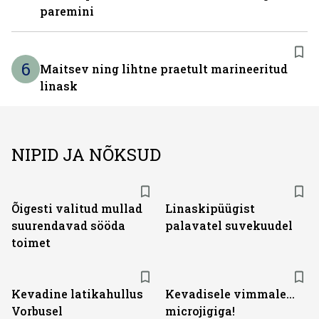
paremini
6
Maitsev ning lihtne praetult marineeritud
linask
NIPID JA NÕKSUD
Õigesti valitud mullad
Linaskipüügist
suurendavad sööda
palavatel suvekuudel
toimet
Kevadine latikahullus
Kevadisele vimmale...
Vorbusel
microjigiga!