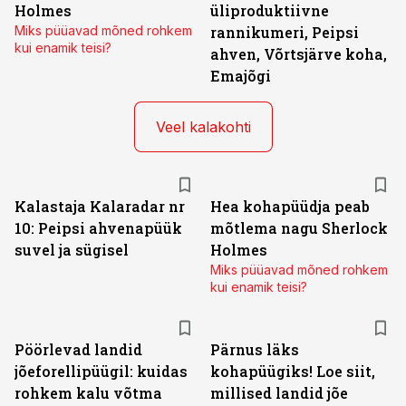
Holmes
üliproduktiivne
Miks püüavad mõned rohkem
rannikumeri, Peipsi
kui enamik teisi?
ahven, Võrtsjärve koha,
Emajõgi
Veel kalakohti
Kalastaja Kalaradar nr
Hea kohapüüdja peab
10: Peipsi ahvenapüük
mõtlema nagu Sherlock
suvel ja sügisel
Holmes
Miks püüavad mõned rohkem
kui enamik teisi?
Pöörlevad landid
Pärnus läks
jõeforellipüügil: kuidas
kohapüügiks! Loe siit,
rohkem kalu võtma
millised landid jõe