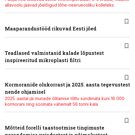
allavoolu jäävad jõelõigud lõhe-neerueosliku kolleteks
Maaparandustööd rikuvad Eesti jõed
Teadlased valmistasid kalade lõpustest
inspireeritud mikroplasti filtri
Kormoranide olukorrast ja 2025. aasta tegevustest
nende ohjamisel
2025. aastal jäi munade õlitamise tõttu sündimata kuni 16 000
kormorani ning söömata vähemalt 56 tonni kala
Mõtteid forelli taastootmise tingimuste
parandamise vajadustest ja võimalustest