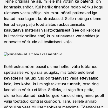
Teine originaalne asi, millele ma võtsin ka patendi, on
kohtraskusnöör. Kui harilik tinanöör hoiab võrku kogu
ulatuses vastu põhja, siis minu nööril paiknevad iga
teatud maa tagant kohtraskused. Selle nööriga oleme
teinud väga palju tööd alates raskustamiseks
kasutatava materjali väljatöötamisest (see on kergem
kui traditsiooniline tina) kuni erinevates variantides ja
erinevate võrkude all testimiseni välja.
Kokkupandavad ja madala vee märklipud
Kohtraskusnööri baasil oleme hetkel välja töötanud
spetsiaalse võrgu siia püügiks, mis tuleb eeloleval
kevadel ka müüki. Siig on teatavasti väga ettevaatlik
kala, kes kohe, kui mingit takistust tunneb, otsa ringi
keerab ja võrku ei lähe. Selleks, et siiga ära petta,
oleme kasutanud hästi kergeid kandeid ning minu poolt
välja töötatud kohtraskusnööri. Tänu sellele annab
võrgulina vees oluliselt rohkem mängima. Tõenäoliselt