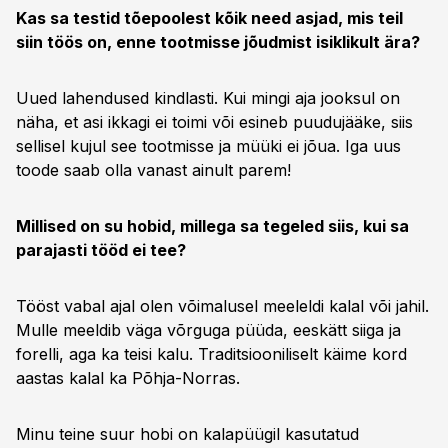
Kas sa testid tõepoolest kõik need asjad, mis teil
siin töös on, enne tootmisse jõudmist isiklikult ära?
Uued lahendused kindlasti. Kui mingi aja jooksul on
näha, et asi ikkagi ei toimi või esineb puudujääke, siis
sellisel kujul see tootmisse ja müüki ei jõua. Iga uus
toode saab olla vanast ainult parem!
Millised on su hobid, millega sa tegeled siis, kui sa
parajasti tööd ei tee?
Tööst vabal ajal olen võimalusel meeleldi kalal või jahil.
Mulle meeldib väga võrguga püüda, eeskätt siiga ja
forelli, aga ka teisi kalu. Traditsiooniliselt käime kord
aastas kalal ka Põhja-Norras.
Minu teine suur hobi on kalapüügil kasutatud