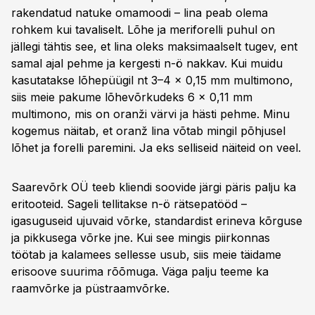
rakendatud natuke omamoodi – lina peab olema
rohkem kui tavaliselt. Lõhe ja meriforelli puhul on
jällegi tähtis see, et lina oleks maksimaalselt tugev, ent
samal ajal pehme ja kergesti n-ö nakkav. Kui muidu
kasutatakse lõhepüügil nt 3–4 x 0,15 mm multimono,
siis meie pakume lõhevõrkudeks 6 x 0,11 mm
multimono, mis on oranži värvi ja hästi pehme. Minu
kogemus näitab, et oranž lina võtab mingil põhjusel
lõhet ja forelli paremini. Ja eks selliseid näiteid on veel.
Saarevõrk OÜ teeb kliendi soovide järgi päris palju ka
eritooteid. Sageli tellitakse n-ö rätsepatööd –
igasuguseid ujuvaid võrke, standardist erineva kõrguse
ja pikkusega võrke jne. Kui see mingis piirkonnas
töötab ja kalamees sellesse usub, siis meie täidame
erisoove suurima rõõmuga. Väga palju teeme ka
raamvõrke ja püstraamvõrke.