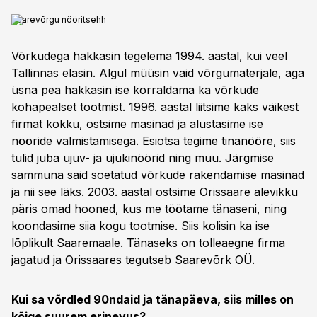
Saarevõrgu nööritsehh
Võrkudega hakkasin tegelema 1994. aastal, kui veel
Tallinnas elasin. Algul müüsin vaid võrgumaterjale, aga
üsna pea hakkasin ise korraldama ka võrkude
kohapealset tootmist. 1996. aastal liitsime kaks väikest
firmat kokku, ostsime masinad ja alustasime ise
nööride valmistamisega. Esiotsa tegime tinanööre, siis
tulid juba ujuv- ja ujukinöörid ning muu. Järgmise
sammuna said soetatud võrkude rakendamise masinad
ja nii see läks. 2003. aastal ostsime Orissaare alevikku
päris omad hooned, kus me töötame tänaseni, ning
koondasime siia kogu tootmise. Siis kolisin ka ise
lõplikult Saaremaale. Tänaseks on tolleaegne firma
jagatud ja Orissaares tegutseb Saarevõrk OÜ.
Kui sa võrdled 90ndaid ja tänapäeva, siis milles on
kõige suurem erinevus?