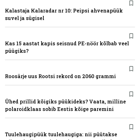
Kalastaja Kalaradar nr 10: Peipsi ahvenapüük
suvel ja sügisel
Kas 15 aastat kapis seisnud PE-nöör kõlbab veel
püügiks?
Roosärje uus Rootsi rekord on 2060 grammi
Ühed prillid kõigiks püükideks? Vaata, milline
polaroidklaas sobib Eestis kõige paremini
Tuulehaugipüük tuulehaugiga: nii püütakse