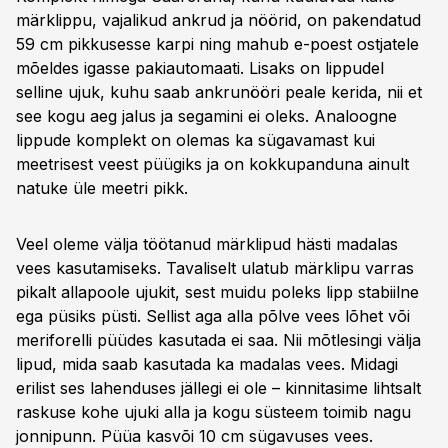
märklippu, vajalikud ankrud ja nöörid, on pakendatud
59 cm pikkusesse karpi ning mahub e-poest ostjatele
mõeldes igasse pakiautomaati. Lisaks on lippudel
selline ujuk, kuhu saab ankrunööri peale kerida, nii et
see kogu aeg jalus ja segamini ei oleks. Analoogne
lippude komplekt on olemas ka sügavamast kui
meetrisest veest püügiks ja on kokkupanduna ainult
natuke üle meetri pikk.
Veel oleme välja töötanud märklipud hästi madalas
vees kasutamiseks. Tavaliselt ulatub märklipu varras
pikalt allapoole ujukit, sest muidu poleks lipp stabiilne
ega püsiks püsti. Sellist aga alla põlve vees lõhet või
meriforelli püüdes kasutada ei saa. Nii mõtlesingi välja
lipud, mida saab kasutada ka madalas vees. Midagi
erilist ses lahenduses jällegi ei ole – kinnitasime lihtsalt
raskuse kohe ujuki alla ja kogu süsteem toimib nagu
jonnipunn. Püüa kasvõi 10 cm sügavuses vees.