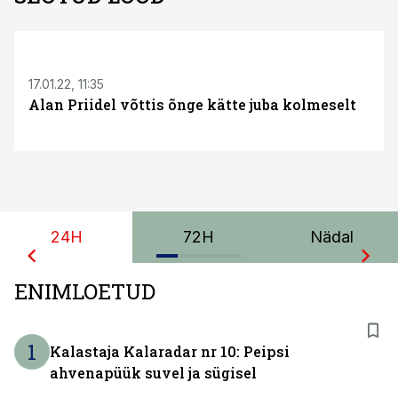
17.01.22, 11:35
Alan Priidel võttis õnge kätte juba kolmeselt
24H
72H
Nädal
ENIMLOETUD
1
Kalastaja Kalaradar nr 10: Peipsi
ahvenapüük suvel ja sügisel