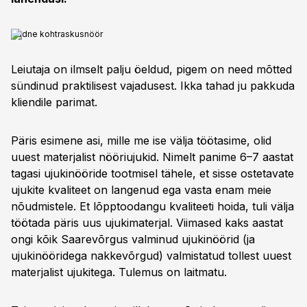
Uudne kohtraskusnöör
Leiutaja on ilmselt palju öeldud, pigem on need mõtted
sündinud praktilisest vajadusest. Ikka tahad ju pakkuda
kliendile parimat.
Päris esimene asi, mille me ise välja töötasime, olid
uuest materjalist nööriujukid. Nimelt panime 6–7 aastat
tagasi ujukinööride tootmisel tähele, et sisse ostetavate
ujukite kvaliteet on langenud ega vasta enam meie
nõudmistele. Et lõpptoodangu kvaliteeti hoida, tuli välja
töötada päris uus ujukimaterjal. Viimased kaks aastat
ongi kõik Saarevõrgus valminud ujukinöörid (ja
ujukinööridega nakkevõrgud) valmistatud tollest uuest
materjalist ujukitega. Tulemus on laitmatu.