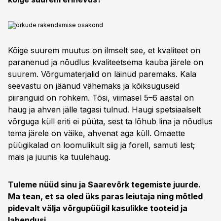
...võrkude rakendamise osakond
Kõige suurem muutus on ilmselt see, et kvaliteet on
paranenud ja nõudlus kvaliteetsema kauba järele on
suurem. Võrgumaterjalid on läinud paremaks. Kala
seevastu on jäänud vähemaks ja kõiksuguseid
piiranguid on rohkem. Tõsi, viimasel 5–6 aastal on
haug ja ahven jälle tagasi tulnud. Haugi spetsiaalselt
võrguga küll eriti ei püüta, sest ta lõhub lina ja nõudlus
tema järele on väike, ahvenat aga küll. Omaette
püügikalad on loomulikult siig ja forell, samuti lest;
mais ja juunis ka tuulehaug.
Tuleme nüüd sinu ja Saarevõrk tegemiste juurde.
Ma tean, et sa oled üks paras leiutaja ning mõtled
pidevalt välja võrgupüügil kasulikke tooteid ja
lahendusi.