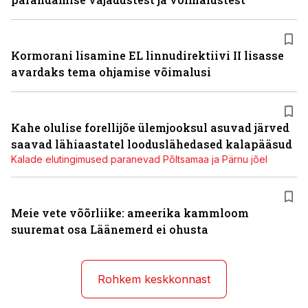
Kormorani lisamine EL linnudirektiivi II lisasse
avardaks tema ohjamise võimalusi
Kahe olulise forellijõe ülemjooksul asuvad järved
saavad lähiaastatel looduslähedased kalapääsud
Kalade elutingimused paranevad Põltsamaa ja Pärnu jõel
Meie vete võõrliike: ameerika kammloom
suuremat osa Läänemerd ei ohusta
Rohkem keskkonnast