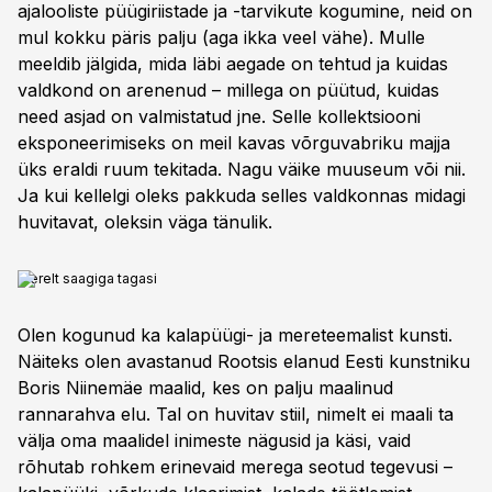
ajalooliste püügiriistade ja -tarvikute kogumine, neid on
mul kokku päris palju (aga ikka veel vähe). Mulle
meeldib jälgida, mida läbi aegade on tehtud ja kuidas
valdkond on arenenud – millega on püütud, kuidas
need asjad on valmistatud jne. Selle kollektsiooni
eksponeerimiseks on meil kavas võrguvabriku majja
üks eraldi ruum tekitada. Nagu väike muuseum või nii.
Ja kui kellelgi oleks pakkuda selles valdkonnas midagi
huvitavat, oleksin väga tänulik.
Merelt saagiga tagasi
Olen kogunud ka kalapüügi- ja mereteemalist kunsti.
Näiteks olen avastanud Rootsis elanud Eesti kunstniku
Boris Niinemäe maalid, kes on palju maalinud
rannarahva elu. Tal on huvitav stiil, nimelt ei maali ta
välja oma maalidel inimeste nägusid ja käsi, vaid
rõhutab rohkem erinevaid merega seotud tegevusi –