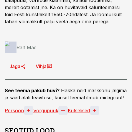
kalapüüki, võrkude klaarimist, kalade töötlemist,
merelt ootamist jne. Ka on huvitavaid kaluriteemalisi
töid Eesti kunstnikelt 1950.-70ndatest. Ja loomulikult
tahan võimalikult palju veeta aega oma perega.
Ralf Mae
Jaga
Vihja
See teema pakub huvi?
Hakka neid märksõnu jälgima
ja saad alati teavituse, kui sel teemal ilmub midagi uut!
Persoon
Võrgupüük
Kutselised
SEOTUD LOOD