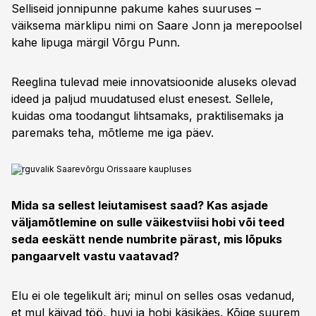
Selliseid jonnipunne pakume kahes suuruses –
väiksema märklipu nimi on Saare Jonn ja merepoolsel
kahe lipuga märgil Võrgu Punn.
Reeglina tulevad meie innovatsioonide aluseks olevad
ideed ja paljud muudatused elust enesest. Sellele,
kuidas oma toodangut lihtsamaks, praktilisemaks ja
paremaks teha, mõtleme me iga päev.
Võrguvalik Saarevõrgu Orissaare kaupluses
Mida sa sellest leiutamisest saad? Kas asjade
väljamõtlemine on sulle väikestviisi hobi või teed
seda eeskätt nende numbrite pärast, mis lõpuks
pangaarvelt vastu vaatavad?
Elu ei ole tegelikult äri; minul on selles osas vedanud,
et mul käivad töö, huvi ja hobi käsikäes. Kõige suurem