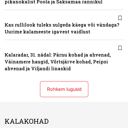
pikanokalist Poola ja Saksamaa rannikul
Kas rullilook tuleks sulgeda käega või vändaga?
Uurime kalameeste igavest vaidlust
Kalaradar, 31. nädal: Pärnu kohad ja ahvenad,
Väinamere haugid, Võrtsjärve kohad, Peipsi
ahvenad ja Viljandi linaskid
Rohkem lugusid
KALAKOHAD