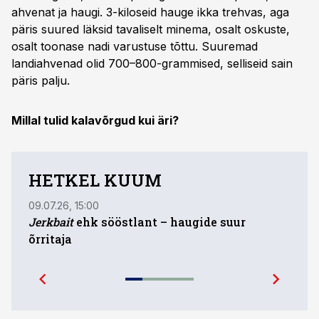
ahvenat ja haugi. 3-kiloseid hauge ikka trehvas, aga
päris suured läksid tavaliselt minema, osalt oskuste,
osalt toonase nadi varustuse tõttu. Suuremad
landiahvenad olid 700–800-grammised, selliseid sain
päris palju.
Millal tulid kalavõrgud kui äri?
HETKEL KUUM
09.07.26, 15:00
03.08
Jerkbait
ehk sööstlant – haugide suur
Kala
õrritaja
ahve