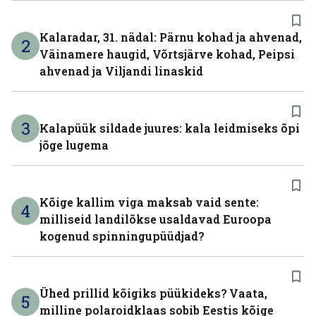
Kalaradar, 31. nädal: Pärnu kohad ja ahvenad,
2
Väinamere haugid, Võrtsjärve kohad, Peipsi
ahvenad ja Viljandi linaskid
3
Kalapüük sildade juures: kala leidmiseks õpi
jõge lugema
Kõige kallim viga maksab vaid sente:
4
milliseid landilõkse usaldavad Euroopa
kogenud spinningupüüdjad?
Ühed prillid kõigiks püükideks? Vaata,
5
milline polaroidklaas sobib Eestis kõige