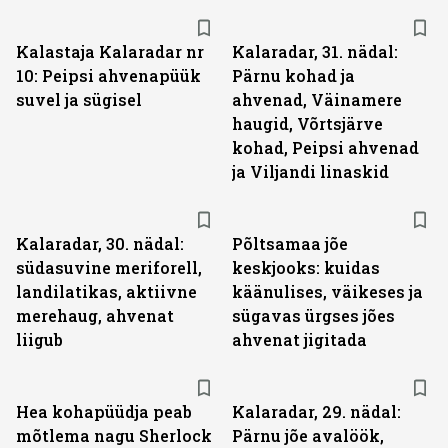
Kalastaja Kalaradar nr
Kalaradar, 31. nädal:
10: Peipsi ahvenapüük
Pärnu kohad ja
suvel ja sügisel
ahvenad, Väinamere
haugid, Võrtsjärve
kohad, Peipsi ahvenad
ja Viljandi linaskid
Kalaradar, 30. nädal:
Põltsamaa jõe
südasuvine meriforell,
keskjooks: kuidas
landilatikas, aktiivne
käänulises, väikeses ja
merehaug, ahvenat
sügavas ürgses jões
liigub
ahvenat jigitada
Hea kohapüüdja peab
Kalaradar, 29. nädal:
mõtlema nagu Sherlock
Pärnu jõe avalöök,