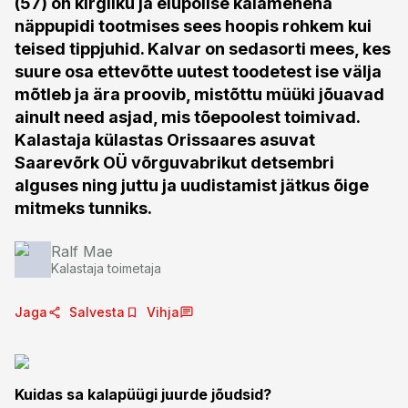
(57) on kirgliku ja elupõlise kalamehena
näppupidi tootmises sees hoopis rohkem kui
teised tippjuhid. Kalvar on sedasorti mees, kes
suure osa ettevõtte uutest toodetest ise välja
mõtleb ja ära proovib, mistõttu müüki jõuavad
ainult need asjad, mis tõepoolest toimivad.
Kalastaja külastas Orissaares asuvat
Saarevõrk OÜ võrguvabrikut detsembri
alguses ning juttu ja uudistamist jätkus õige
mitmeks tunniks.
Ralf Mae
Kalastaja toimetaja
Jaga
Salvesta
Vihja
Kuidas sa kalapüügi juurde jõudsid?