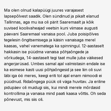
Ma olen olnud kalapüügi juures varajasest
lapsepõlvest saadik. Olen sündinud ja pikalt elanud
Tallinnas, aga mu isa oli pärit Saaremaalt ja kõik
suvised koolivaheajad veetsin kuni viimase augusti
päevani Saaremaal vanaisa pool. Juba poisipõlves
tegelesin õngitsemisega ja käisin vanaisaga merel
kaasas, vahel vanematega ka spinningul. 12-aastaselt
hakkasin ise püüdma vanaisa põhjaõngede ja
võrkudega, 14-aastaselt tegi taat mulle juba väikesed
angerjarüsad. Umbes samal ajal valmistasin endale ise
ka esimese kasti uusi põhjaõngesid ja see liin oli suvi
läbi iga öö meres, keegi eriti tol ajal enam niimoodi ei
püüdnud. Ridaõngega püük oli väga huvitav. Ja eriline
pidupäev oli muidugi siis, kui mindi merele mõrdasid
kontrollima ja vanaisa mind paati kaasa võttis. Oh seda
põnevust, mis siis oli.