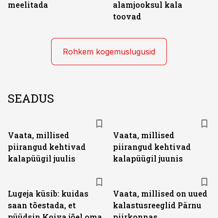
meelitada
alamjooksul kala
toovad
Rohkem kogemuslugusid
SEADUS
Vaata, millised
Vaata, millised
piirangud kehtivad
piirangud kehtivad
kalapüügil juulis
kalapüügil juunis
Lugeja küsib: kuidas
Vaata, millised on uued
saan tõestada, et
kalastusreeglid Pärnu
püüdsin Koiva jõel oma
piirkonnas