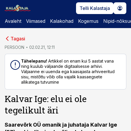
Telli Kalastaja
Avaleht
Viimased
Kalakohad
Kogemus
Nipid-nõksu
cebook
cebook
Tagasi
Twitter)
Twitter)
PERSOON
02.02.21, 12:11
kedIn
kedIn
Tähelepanu!
Artikkel on enam kui 5 aastat vana
ning kuulub väljaande digitaalsesse arhiivi.
ail
ail
Väljaanne ei uuenda ega kaasajasta arhiveeritud
sisu, mistõttu võib olla vajalik kaasaegsete
k
k
allikatega tutvumine
Kalvar Ige: elu ei ole
tegelikult äri
Saarevõrk OÜ omanik ja juhataja Kalvar Ige