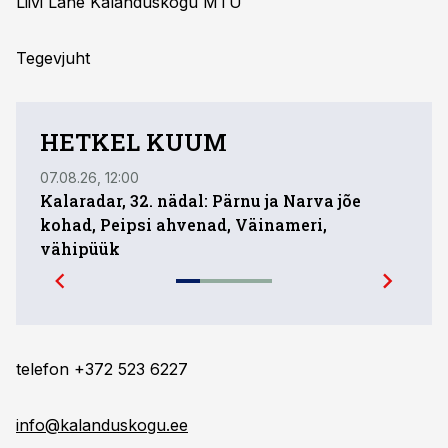
Liivi Lahe Kalanduskogu MTÜ
Tegevjuht
HETKEL KUUM
07.08.26, 12:00
01.08.
Kalaradar, 32. nädal: Pärnu ja Narva jõe
Ühed
kohad, Peipsi ahvenad, Väinameri,
mill
vähipüük
pare
telefon +372 523 6227
info@kalanduskogu.ee