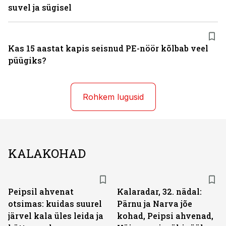
suvel ja sügisel
Kas 15 aastat kapis seisnud PE-nöör kõlbab veel
püügiks?
Rohkem lugusid
KALAKOHAD
Peipsil ahvenat
Kalaradar, 32. nädal:
otsimas: kuidas suurel
Pärnu ja Narva jõe
järvel kala üles leida ja
kohad, Peipsi ahvenad,