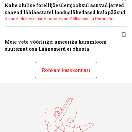
Kahe olulise forellijõe ülemjooksul asuvad järved
saavad lähiaastatel looduslähedased kalapääsud
Kalade elutingimused paranevad Põltsamaa ja Pärnu jõel
Meie vete võõrliike: ameerika kammloom
suuremat osa Läänemerd ei ohusta
Rohkem keskkonnast