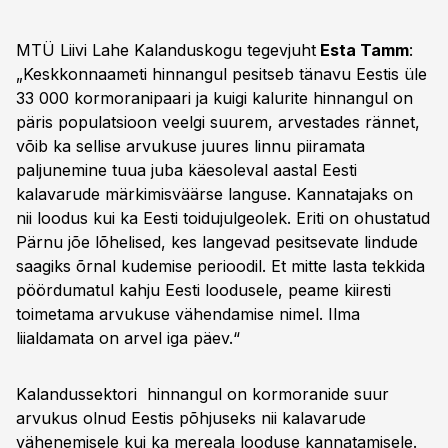
MTÜ Liivi Lahe Kalanduskogu tegevjuht
Esta Tamm
:
„Keskkonnaameti hinnangul pesitseb tänavu Eestis üle
33 000 kormoranipaari ja kuigi kalurite hinnangul on
päris populatsioon veelgi suurem, arvestades rännet,
võib ka sellise arvukuse juures linnu piiramata
paljunemine tuua juba käesoleval aastal Eesti
kalavarude märkimisväärse languse. Kannatajaks on
nii loodus kui ka Eesti toidujulgeolek. Eriti on ohustatud
Pärnu jõe lõhelised, kes langevad pesitsevate lindude
saagiks õrnal kudemise perioodil. Et mitte lasta tekkida
pöördumatul kahju Eesti loodusele, peame kiiresti
toimetama arvukuse vähendamise nimel. Ilma
liialdamata on arvel iga päev.“
Kalandussektori hinnangul on kormoranide suur
arvukus olnud Eestis põhjuseks nii kalavarude
vähenemisele kui ka mereala looduse kannatamisele.