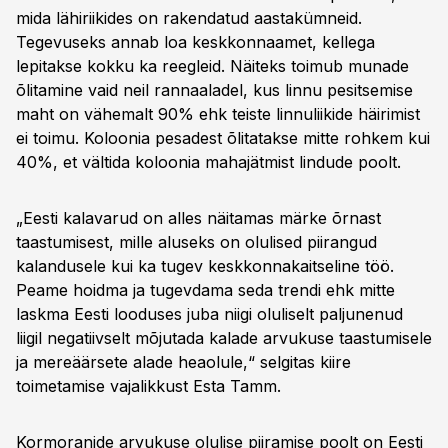
mida lähiriikides on rakendatud aastakümneid.
Tegevuseks annab loa keskkonnaamet, kellega
lepitakse kokku ka reegleid. Näiteks toimub munade
õlitamine vaid neil rannaaladel, kus linnu pesitsemise
maht on vähemalt 90% ehk teiste linnuliikide häirimist
ei toimu. Koloonia pesadest õlitatakse mitte rohkem kui
40%, et vältida koloonia mahajätmist lindude poolt.
„Eesti kalavarud on alles näitamas märke õrnast
taastumisest, mille aluseks on olulised piirangud
kalandusele kui ka tugev keskkonnakaitseline töö.
Peame hoidma ja tugevdama seda trendi ehk mitte
laskma Eesti looduses juba niigi oluliselt paljunenud
liigil negatiivselt mõjutada kalade arvukuse taastumisele
ja mereäärsete alade heaolule,“ selgitas kiire
toimetamise vajalikkust Esta Tamm.
Kormoranide arvukuse olulise piiramise poolt on Eesti