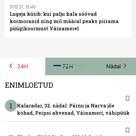
31.12.21, 13:40
Lugeja küsib: kui palju kala söövad
kormoranid ning mil määral peaks piirama
püügikoormust Väinamerel
24H
72H
Nädal
ENIMLOETUD
1
Kalaradar, 32. nädal: Pärnu ja Narva jõe
kohad, Peipsi ahvenad, Väinameri, vähipüük