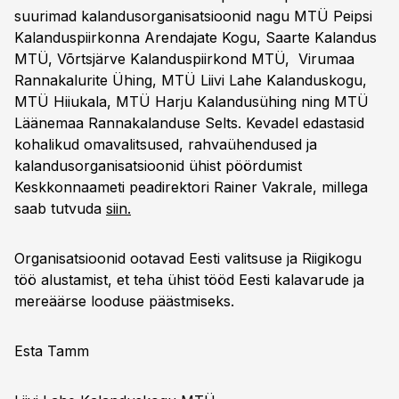
suurimad kalandusorganisatsioonid nagu MTÜ Peipsi
Kalanduspiirkonna Arendajate Kogu, Saarte Kalandus
MTÜ, Võrtsjärve Kalanduspiirkond MTÜ, Virumaa
Rannakalurite Ühing, MTÜ Liivi Lahe Kalanduskogu,
MTÜ Hiiukala, MTÜ Harju Kalandusühing ning MTÜ
Läänemaa Rannakalanduse Selts. Kevadel edastasid
kohalikud omavalitsused, rahvaühendused ja
kalandusorganisatsioonid ühist pöördumist
Keskkonnaameti peadirektori Rainer Vakrale, millega
saab tutvuda
siin.
Organisatsioonid ootavad Eesti valitsuse ja Riigikogu
töö alustamist, et teha ühist tööd Eesti kalavarude ja
mereäärse looduse päästmiseks.
Esta Tamm