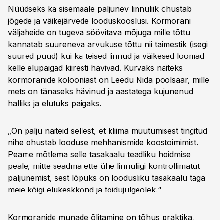
Nüüdseks ka sisemaale paljunev linnuliik ohustab
jõgede ja väikejärvede looduskooslusi. Kormorani
väljaheide on tugeva söövitava mõjuga mille tõttu
kannatab suureneva arvukuse tõttu nii taimestik (isegi
suured puud) kui ka teised linnud ja väikesed loomad
kelle elupaigad kiiresti hävivad. Kurvaks näiteks
kormoranide kolooniast on Leedu Nida poolsaar, mille
mets on tänaseks hävinud ja aastatega kujunenud
halliks ja elutuks paigaks.
„On palju näiteid sellest, et kliima muutumisest tingitud
nihe ohustab looduse mehhanismide koostoimimist.
Peame mõtlema selle tasakaalu teadliku hoidmise
peale, mitte seadma ette ühe linnuliigi kontrollimatut
paljunemist, sest lõpuks on loodusliku tasakaalu taga
meie kõigi elukeskkond ja toidujulgeolek.“
Kormoranide munade õlitamine on tõhus praktika,