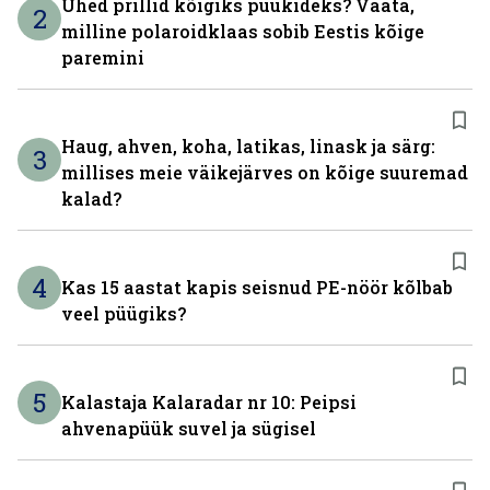
Ühed prillid kõigiks püükideks? Vaata,
2
milline polaroidklaas sobib Eestis kõige
paremini
Haug, ahven, koha, latikas, linask ja särg:
3
millises meie väikejärves on kõige suuremad
kalad?
4
Kas 15 aastat kapis seisnud PE-nöör kõlbab
veel püügiks?
5
Kalastaja Kalaradar nr 10: Peipsi
ahvenapüük suvel ja sügisel