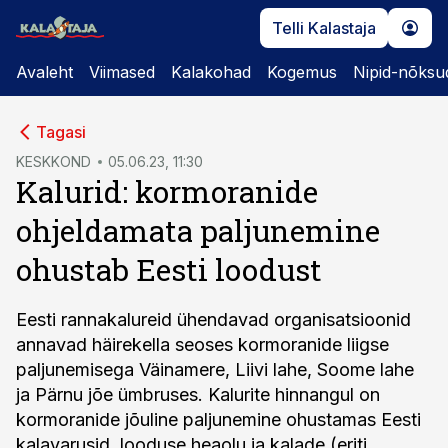
Telli Kalastaja
Avaleht
Viimased
Kalakohad
Kogemus
Nipid-nõksu
cebook
cebook
Tagasi
Twitter)
Twitter)
KESKKOND
05.06.23, 11:30
Kalurid: kormoranide
kedIn
kedIn
ohjeldamata paljunemine
ail
ail
ohustab Eesti loodust
k
k
Eesti rannakalureid ühendavad organisatsioonid
annavad häirekella seoses kormoranide liigse
paljunemisega Väinamere, Liivi lahe, Soome lahe
ja Pärnu jõe ümbruses. Kalurite hinnangul on
kormoranide jõuline paljunemine ohustamas Eesti
kalavarusid, looduse heaolu ja kalade (eriti