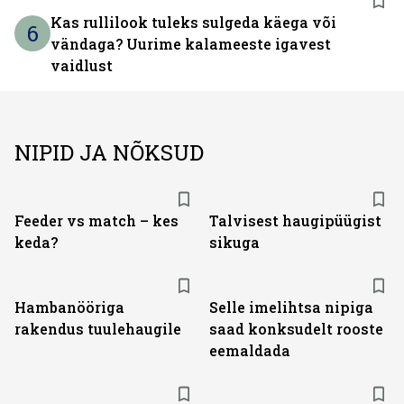
Kas rullilook tuleks sulgeda käega või
6
vändaga? Uurime kalameeste igavest
vaidlust
NIPID JA NÕKSUD
Feeder vs match – kes
Talvisest haugipüügist
keda?
sikuga
Hambanööriga
Selle imelihtsa nipiga
rakendus tuulehaugile
saad konksudelt rooste
eemaldada