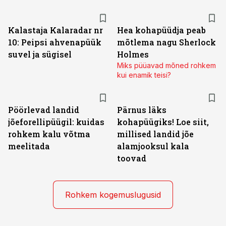
Kalastaja Kalaradar nr
Hea kohapüüdja peab
10: Peipsi ahvenapüük
mõtlema nagu Sherlock
suvel ja sügisel
Holmes
Miks püüavad mõned rohkem
kui enamik teisi?
Pöörlevad landid
Pärnus läks
jõeforellipüügil: kuidas
kohapüügiks! Loe siit,
rohkem kalu võtma
millised landid jõe
meelitada
alamjooksul kala
toovad
Rohkem kogemuslugusid