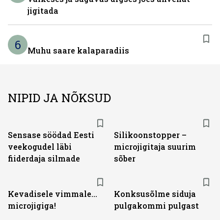
jigitada
6
Muhu saare kalaparadiis
NIPID JA NÕKSUD
Sensase söödad Eesti
Silikoonstopper –
veekogudel läbi
microjigitaja suurim
fiiderdaja silmade
sõber
Kevadisele vimmale...
Konksusõlme siduja
microjigiga!
pulgakommi pulgast