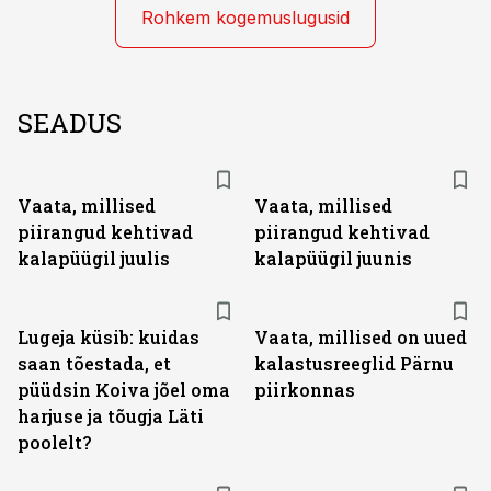
Rohkem kogemuslugusid
SEADUS
Vaata, millised
Vaata, millised
piirangud kehtivad
piirangud kehtivad
kalapüügil juulis
kalapüügil juunis
Lugeja küsib: kuidas
Vaata, millised on uued
saan tõestada, et
kalastusreeglid Pärnu
püüdsin Koiva jõel oma
piirkonnas
harjuse ja tõugja Läti
poolelt?