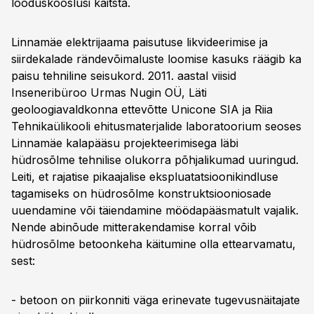
looduskooslusi kaitsta.
Linnamäe elektrijaama paisutuse likvideerimise ja
siirdekalade rändevõimaluste loomise kasuks räägib ka
paisu tehniline seisukord. 2011. aastal viisid
Inseneribüroo Urmas Nugin OÜ, Läti
geoloogiavaldkonna ettevõtte Unicone SIA ja Riia
Tehnikaülikooli ehitusmaterjalide laboratoorium seoses
Linnamäe kalapääsu projekteerimisega läbi
hüdrosõlme tehnilise olukorra põhjalikumad uuringud.
Leiti, et rajatise pikaajalise ekspluatatsioonikindluse
tagamiseks on hüdrosõlme konstruktsiooniosade
uuendamine või täiendamine möödapääsmatult vajalik.
Nende abinõude mitterakendamise korral võib
hüdrosõlme betoonkeha käitumine olla ettearvamatu,
sest:
- betoon on piirkonniti väga erinevate tugevusnäitajate