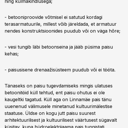
ning külmakindlusega;
- betooniproovide võtmisel ei satutud kordagi
terasarmatuurile, millest võib järeldada, et armatuur
nendes konstruktsioonides puudub või on väga hõre;
- vesi tungib läbi betoonseina ja jääb püsima paisu
kehas;
- paisusisene drenaažisüsteem puudub või ei tööta.
Tänaseks on paisu tugevdamiseks mingis ulatuses
betoonitöid küll tehtud, ent paisu ohutus ei ole
kaugeltki tagatud. Küll aga on Linnamäe pais tänu
uuenenud välimusele minetanud kultuurimälestise
staatuse. Üldse on kogu jutt paisu suurest
arhitektuurilisest ja kultuurilisest väärtusest sügavalt
küsitav, kuna hüdroelektrijaama pais tunnistati