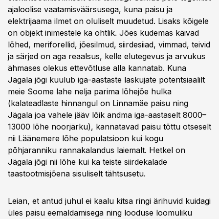
ajaloolise vaatamisväärsusega, kuna paisu ja
elektrijaama ilmet on oluliselt muudetud. Lisaks kõigele
on objekt inimestele ka ohtlik. Jões kudemas käivad
lõhed, meriforellid, jõesilmud, siirdesiiad, vimmad, teivid
ja särjed on aga reaalsus, kelle elutegevus ja arvukus
ähmases olekus ettevõtluse alla kannatab. Kuna
Jägala jõgi kuulub iga-aastaste laskujate potentsiaalilt
meie Soome lahe nelja parima lõhejõe hulka
(kalateadlaste hinnangul on Linnamäe paisu ning
Jägala joa vahele jääv lõik andma iga-aastaselt 8000–
13000 lõhe noorjärku), kannatavad paisu tõttu otseselt
nii Läänemere lõhe populatsioon kui kogu
põhjaranniku rannakalandus laiemalt. Hetkel on
Jägala jõgi nii lõhe kui ka teiste siirdekalade
taastootmisjõena sisuliselt tähtsusetu.
Leian, et antud juhul ei kaalu kitsa ringi ärihuvid kuidagi
üles paisu eemaldamisega ning looduse loomuliku