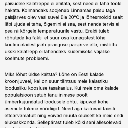
paisudele kalatreppe ei ehitata, sest need ei taha tööle
hakata. Kolmandaks soojeneb Linnamäe paisu taga
paisjärves olev vesi suvel üle 20°C ja lõhesmoldid sealt
läbi ujuda ei taha, õigemini ei saa, sest nende tervis ei
pea nii kõrgele temperatuurile vastu. Eraldi tuleb
rõhutada ka fakti, et suur osa kunagistest lõhe
koelmualadest jääb praeguse paisjärve alla, mistõttu
ükski kalatrepp ei lahendaks kudemiseks vajalike
koelmute probleemi.
Miks lõhet üldse kaitsta? Lõhe on Eesti kalade
kroonijuveel, kel on suur tähtsus meie kalastiku
loodusliku koosluse tasakaalus. Kui meie oma kalade
populatsioon satub tänu inimese poolt
ümberkujundatud loodusele ohtu, kipuvad kohe
asemele tulema võõrliigid. Need aga käituvad täiesti
ettearvamatult ning võivad muuta oluliselt ka meie endi
elukeskkonda. Sellepärast tuleb kõiki seni allesolevaid