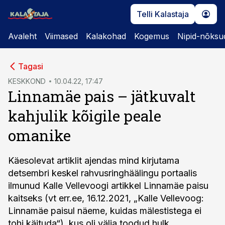
Telli Kalastaja
Avaleht
Viimased
Kalakohad
Kogemus
Nipid-nõksu
cebook
cebook
Tagasi
Twitter)
Twitter)
KESKKOND
10.04.22, 17:47
Linnamäe pais – jätkuvalt
kedIn
kedIn
kahjulik kõigile peale
ail
ail
omanike
k
k
Käesolevat artiklit ajendas mind kirjutama
detsembri keskel rahvusringhäälingu portaalis
ilmunud Kalle Vellevoogi artikkel Linnamäe paisu
kaitseks (vt err.ee, 16.12.2021, „Kalle Vellevoog:
Linnamäe paisul näeme, kuidas mälestistega ei
tohi käituda“), kus oli välja toodud hulk