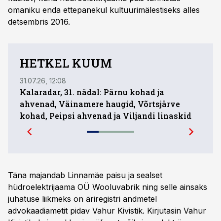
omaniku enda ettepanekul kultuurimälestiseks alles
detsembris 2016.
HETKEL KUUM
31.07.26, 12:08
31.07.
Kalaradar, 31. nädal: Pärnu kohad ja
Kas 
ahvenad, Väinamere haugid, Võrtsjärve
vänd
kohad, Peipsi ahvenad ja Viljandi linaskid
vaid
Täna majandab Linnamäe paisu ja sealset
hüdroelektrijaama OÜ Wooluvabrik ning selle ainsaks
juhatuse liikmeks on äriregistri andmetel
advokaadiametit pidav Vahur Kivistik. Kirjutasin Vahur