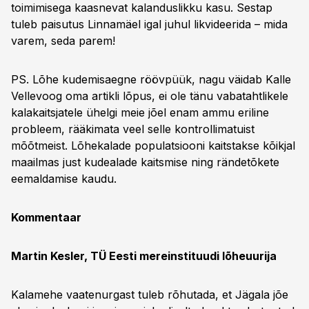
toimimisega kaasnevat kalanduslikku kasu. Sestap
tuleb paisutus Linnamäel igal juhul likvideerida – mida
varem, seda parem!
PS. Lõhe kudemisaegne röövpüük, nagu väidab Kalle
Vellevoog oma artikli lõpus, ei ole tänu vabatahtlikele
kalakaitsjatele ühelgi meie jõel enam ammu eriline
probleem, rääkimata veel selle kontrollimatuist
mõõtmeist. Lõhekalade populatsiooni kaitstakse kõikjal
maailmas just kudealade kaitsmise ning rändetõkete
eemaldamise kaudu.
Kommentaar
Martin Kesler, TÜ Eesti mereinstituudi lõheuurija
Kalamehe vaatenurgast tuleb rõhutada, et Jägala jõe