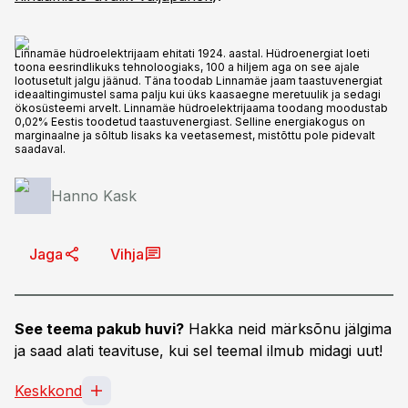
Linnamäe hüdroelektrijaam ehitati 1924. aastal. Hüdroenergiat loeti
toona eesrindlikuks tehnoloogiaks, 100 a hiljem aga on see ajale
lootusetult jalgu jäänud. Täna toodab Linnamäe jaam taastuvenergiat
ideaaltingimustel sama palju kui üks kaasaegne meretuulik ja sedagi
ökosüsteemi arvelt. Linnamäe hüdroelektrijaama toodang moodustab
0,02% Eestis toodetud taastuvenergiast. Selline energiakogus on
marginaalne ja sõltub lisaks ka veetasemest, mistõttu pole pidevalt
saadaval.
Hanno Kask
Jaga
Vihja
See teema pakub huvi?
Hakka neid märksõnu jälgima
ja saad alati teavituse, kui sel teemal ilmub midagi uut!
Keskkond