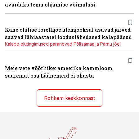
avardaks tema ohjamise võimalusi
Kahe olulise forellijõe ülemjooksul asuvad järved
saavad lähiaastatel looduslähedased kalapääsud
Kalade elutingimused paranevad Põltsamaa ja Pärnu jõel
Meie vete võõrliike: ameerika kammloom
suuremat osa Läänemerd ei ohusta
Rohkem keskkonnast