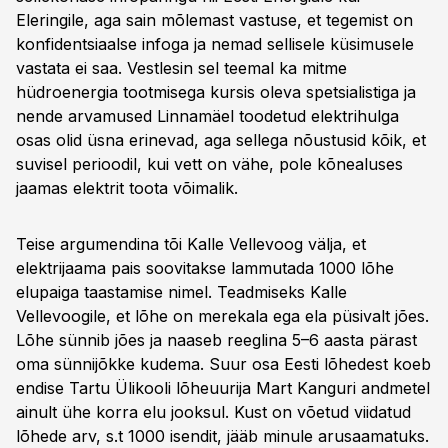
Eleringile, aga sain mõlemast vastuse, et tegemist on
konfidentsiaalse infoga ja nemad sellisele küsimusele
vastata ei saa. Vestlesin sel teemal ka mitme
hüdroenergia tootmisega kursis oleva spetsialistiga ja
nende arvamused Linnamäel toodetud elektrihulga
osas olid üsna erinevad, aga sellega nõustusid kõik, et
suvisel perioodil, kui vett on vähe, pole kõnealuses
jaamas elektrit toota võimalik.
Teise argumendina tõi Kalle Vellevoog välja, et
elektrijaama pais soovitakse lammutada 1000 lõhe
elupaiga taastamise nimel. Teadmiseks Kalle
Vellevoogile, et lõhe on merekala ega ela püsivalt jões.
Lõhe sünnib jões ja naaseb reeglina 5–6 aasta pärast
oma sünnijõkke kudema. Suur osa Eesti lõhedest koeb
endise Tartu Ülikooli lõheuurija Mart Kanguri andmetel
ainult ühe korra elu jooksul. Kust on võetud viidatud
lõhede arv, s.t 1000 isendit, jääb minule arusaamatuks.