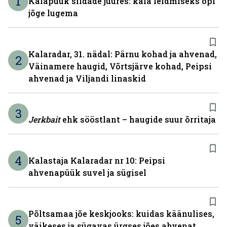
1
Kalapüük sildade juures: kala leidmiseks õpi
jõge lugema
Kalaradar, 31. nädal: Pärnu kohad ja ahvenad,
2
Väinamere haugid, Võrtsjärve kohad, Peipsi
ahvenad ja Viljandi linaskid
3
Jerkbait
ehk sööstlant – haugide suur õrritaja
4
Kalastaja Kalaradar nr 10: Peipsi
ahvenapüük suvel ja sügisel
Põltsamaa jõe keskjooks: kuidas käänulises,
5
väikeses ja sügavas ürgses jões ahvenat