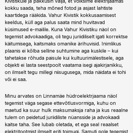
Kivistikule ja pakkusin välja, et võiksime elektrijaamas
kokku saada, teha mõned fotod ja asjast lahtiste
kaartidega rääkida. Vahur Kivistik kokkusaamisest
keeldus, küll aga palus saata mind huvitavad
küsimused e-mailile. Kuna Vahur Kivistiku näol on
tegemist advokaadiga, oli tegu juriidiliselt igati korrektse
käitumisega, kaitsmaks omanike ärihuvisid. Inimlikus
plaanis ei kõlba selline suhtumine aga kuskile – kui
tahetakse rõhuda paisule kui kultuurimälestisele, aga
objekti ei lasta seestpoolt vaatama isegi ajakirjanikku,
on ilmselt tegu millegi niisugusega, mida näidata ei tohi
või ei saa.
Minu arvates on Linnamäe hüdroelektrjaama näol
tegemist väga segase ettevõtlusvormiga, kuhu on
maetud ka suur hulk maksumaksja raha ja kus reaalne
tulem on peidetud juriidiliste nüansside ja advokaadi
kaitse taha. See lubab oletada, et ega seal reaalset
elektritootmist ilmselt eriti toimugi. Samuti pole tegemist