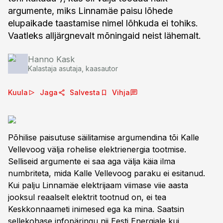
argumente, miks Linnamäe paisu lõhede
elupaikade taastamise nimel lõhkuda ei tohiks.
Vaatleks alljärgnevalt mõningaid neist lähemalt.
Hanno Kask
Kalastaja asutaja, kaasautor
Kuula
Jaga
Salvesta
Vihja
Põhilise paisutuse säilitamise argumendina tõi Kalle
Vellevoog välja rohelise elektrienergia tootmise.
Selliseid argumente ei saa aga välja käia ilma
numbriteta, mida Kalle Vellevoog paraku ei esitanud.
Kui palju Linnamäe elektrijaam viimase viie aasta
jooksul reaalselt elektrit tootnud on, ei tea
Keskkonnaameti inimesed ega ka mina. Saatsin
sellekohase infopäringu nii Eesti Energiale kui