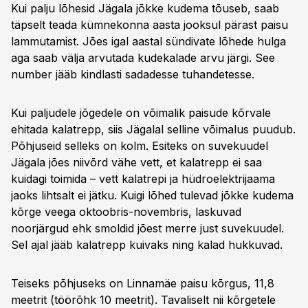
Kui palju lõhesid Jägala jõkke kudema tõuseb, saab
täpselt teada kümnekonna aasta jooksul pärast paisu
lammutamist. Jões igal aastal sündivate lõhede hulga
aga saab välja arvutada kudekalade arvu järgi. See
number jääb kindlasti sadadesse tuhandetesse.
Kui paljudele jõgedele on võimalik paisude kõrvale
ehitada kalatrepp, siis Jägalal selline võimalus puudub.
Põhjuseid selleks on kolm. Esiteks on suvekuudel
Jägala jões niivõrd vähe vett, et kalatrepp ei saa
kuidagi toimida – vett kalatrepi ja hüdroelektrijaama
jaoks lihtsalt ei jätku. Kuigi lõhed tulevad jõkke kudema
kõrge veega oktoobris-novembris, laskuvad
noorjärgud ehk smoldid jõest merre just suvekuudel.
Sel ajal jääb kalatrepp kuivaks ning kalad hukkuvad.
Teiseks põhjuseks on Linnamäe paisu kõrgus, 11,8
meetrit (töörõhk 10 meetrit). Tavaliselt nii kõrgetele