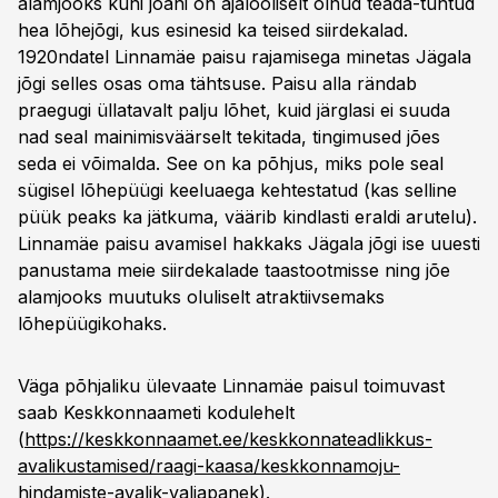
alamjooks kuni joani on ajalooliselt olnud teada-tuntud
hea lõhejõgi, kus esinesid ka teised siirdekalad.
1920ndatel Linnamäe paisu rajamisega minetas Jägala
jõgi selles osas oma tähtsuse. Paisu alla rändab
praegugi üllatavalt palju lõhet, kuid järglasi ei suuda
nad seal mainimisväärselt tekitada, tingimused jões
seda ei võimalda. See on ka põhjus, miks pole seal
sügisel lõhepüügi keeluaega kehtestatud (kas selline
püük peaks ka jätkuma, väärib kindlasti eraldi arutelu).
Linnamäe paisu avamisel hakkaks Jägala jõgi ise uuesti
panustama meie siirdekalade taastootmisse ning jõe
alamjooks muutuks oluliselt atraktiivsemaks
lõhepüügikohaks.
Väga põhjaliku ülevaate Linnamäe paisul toimuvast
saab Keskkonnaameti kodulehelt
(
https://keskkonnaamet.ee/keskkonnateadlikkus-
avalikustamised/raagi-kaasa/keskkonnamoju-
hindamiste-avalik-valjapanek
).