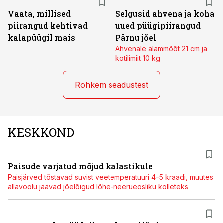
Vaata, millised
Selgusid ahvena ja koha
piirangud kehtivad
uued püügipiirangud
kalapüügil mais
Pärnu jõel
Ahvenale alammõõt 21 cm ja
kotilimiit 10 kg
Rohkem seadustest
KESKKOND
Paisude varjatud mõjud kalastikule
Paisjärved tõstavad suvist veetemperatuuri 4–5 kraadi, muutes
allavoolu jäävad jõelõigud lõhe-neerueosliku kolleteks