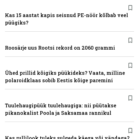
Kas 15 aastat kapis seisnud PE-nöör kõlbab veel
püügiks?
Roosärje uus Rootsi rekord on 2060 grammi
Ühed prillid kõigiks püükideks? Vaata, milline
polaroidklaas sobib Eestis kõige paremini
Tuulehaugipüük tuulehaugiga: nii püütakse
pikanokalist Poola ja Saksamaa rannikul
Kas rullilook tuleks sulgeda käega või vändaga?