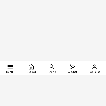
Menüü
Uudised
Otsing
AI Chat
Logi sisse
Vana-Lõuna 39/1, 19094 Tallinn
(+372) 667 0111