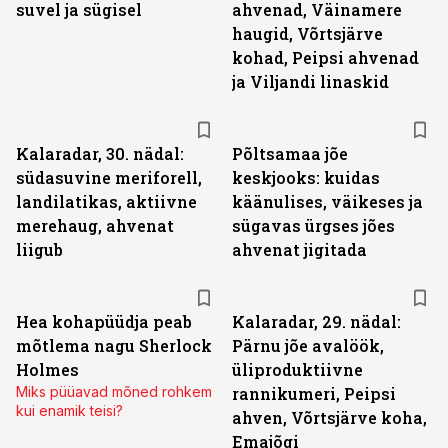
suvel ja sügisel
ahvenad, Väinamere
haugid, Võrtsjärve
kohad, Peipsi ahvenad
ja Viljandi linaskid
Kalaradar, 30. nädal:
Põltsamaa jõe
südasuvine meriforell,
keskjooks: kuidas
landilatikas, aktiivne
käänulises, väikeses ja
merehaug, ahvenat
sügavas ürgses jões
liigub
ahvenat jigitada
Hea kohapüüdja peab
Kalaradar, 29. nädal:
mõtlema nagu Sherlock
Pärnu jõe avalöök,
Holmes
üliproduktiivne
Miks püüavad mõned rohkem
rannikumeri, Peipsi
kui enamik teisi?
ahven, Võrtsjärve koha,
Emajõgi