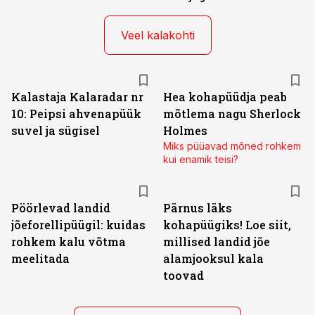
Veel kalakohti
Kalastaja Kalaradar nr
Hea kohapüüdja peab
10: Peipsi ahvenapüük
mõtlema nagu Sherlock
suvel ja sügisel
Holmes
Miks püüavad mõned rohkem
kui enamik teisi?
Pöörlevad landid
Pärnus läks
jõeforellipüügil: kuidas
kohapüügiks! Loe siit,
rohkem kalu võtma
millised landid jõe
meelitada
alamjooksul kala
toovad