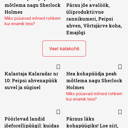
mõtlema nagu Sherlock
Pärnu jõe avalöök,
Holmes
üliproduktiivne
Miks püüavad mõned rohkem
rannikumeri, Peipsi
kui enamik teisi?
ahven, Võrtsjärve koha,
Emajõgi
Veel kalakohti
Kalastaja Kalaradar nr
Hea kohapüüdja peab
10: Peipsi ahvenapüük
mõtlema nagu Sherlock
suvel ja sügisel
Holmes
Miks püüavad mõned rohkem
kui enamik teisi?
Pöörlevad landid
Pärnus läks
jõeforellipüügil: kuidas
kohapüügiks! Loe siit,