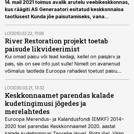
14. mail 2021 toimus avalik arutelu veebikeskkonnas,
kus räägiti AS Generaatori esitatud keskkonnaloa
taotlusest Kunda jõe paisutamiseks, vana
hüdroelektrijaama laiendamiseks ja käivitamiseks.
Kunda jõgi on Põhja-Eesti kõige suurema
LOOD
10.02.22, 11:06
potentsiaaliga lõheliste jõgi, millest on praegu
River Restoration projekt toetab
siirdekaladele kättesaadav vaid kümnendik ehk
paisude likvideerimist
ligikaudu kaks kilomeetrit suudmeala.
Kui omad paisu või tead kedagi, kellel on paisjärv ja
Keskkonnaamet ei saa ettevõttele keskkonnaluba
pais, siis on see info just sulle! Nimelt on avanenud
anda, kuna see ohustaks üleeuroopalise
võimalus taotleda Euroopa rahadest toetust paisu
tähtsusega lõheliste jõge ja pärsiks veekaitse
likvideerimiseks ning kalade rändeteede avamiseks läbi
eesmärkide saavutamist.
paisude eemaldamise. Võimaliku likvideerimise
LOOD
30.03.21, 13:32
teostamiseks ei pea paisude omanikud tegema muud,
Keskkonnaamet parendas kalade
kui oma soovist e-mailile
Tanel.Ader@envir.ee
teada
kudetingimusi jõgedes ja
andma. Proovime üheskoos leida parima lahenduse!
merelahtedes
Euroopa Merendus- ja Kalandusfondi (EMKF) 2014–
2020 toel parendas Keskkonnaamet 2020. aastal
kalade kudetingimusi Teorehe järvel, Pirita jõel, Vääna