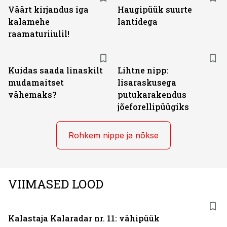
Väärt kirjandus iga
Haugipüük suurte
kalamehe
lantidega
raamaturiiulil!
Kuidas saada linaskilt
Lihtne nipp:
mudamaitset
lisaraskusega
vähemaks?
putukarakendus
jõeforellipüügiks
Rohkem nippe ja nõkse
VIIMASED LOOD
Kalastaja Kalaradar nr. 11: vähipüük