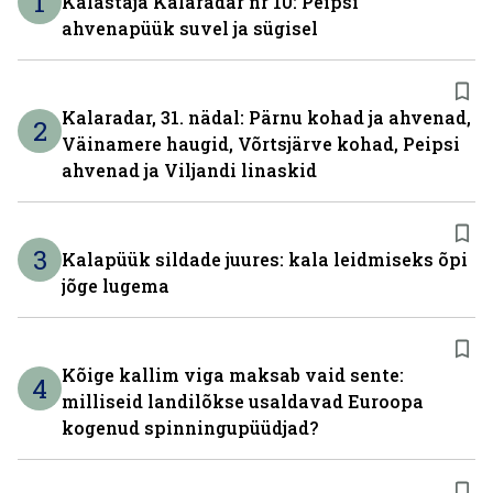
1
Kalastaja Kalaradar nr 10: Peipsi
ahvenapüük suvel ja sügisel
Kalaradar, 31. nädal: Pärnu kohad ja ahvenad,
2
Väinamere haugid, Võrtsjärve kohad, Peipsi
ahvenad ja Viljandi linaskid
3
Kalapüük sildade juures: kala leidmiseks õpi
jõge lugema
Kõige kallim viga maksab vaid sente:
4
milliseid landilõkse usaldavad Euroopa
kogenud spinningupüüdjad?