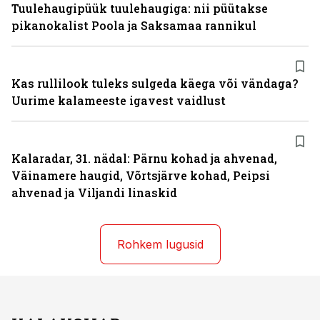
Tuulehaugipüük tuulehaugiga: nii püütakse
pikanokalist Poola ja Saksamaa rannikul
Kas rullilook tuleks sulgeda käega või vändaga?
Uurime kalameeste igavest vaidlust
Kalaradar, 31. nädal: Pärnu kohad ja ahvenad,
Väinamere haugid, Võrtsjärve kohad, Peipsi
ahvenad ja Viljandi linaskid
Rohkem lugusid