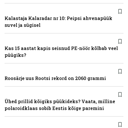
Kalastaja Kalaradar nr 10: Peipsi ahvenapüük
suvel ja sügisel
Kas 15 aastat kapis seisnud PE-nöör kõlbab veel
püügiks?
Roosärje uus Rootsi rekord on 2060 grammi
Ühed prillid kõigiks püükideks? Vaata, milline
polaroidklaas sobib Eestis kõige paremini