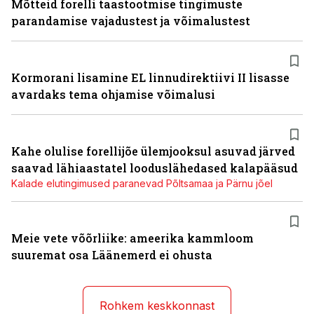
Mõtteid forelli taastootmise tingimuste
parandamise vajadustest ja võimalustest
Kormorani lisamine EL linnudirektiivi II lisasse
avardaks tema ohjamise võimalusi
Kahe olulise forellijõe ülemjooksul asuvad järved
saavad lähiaastatel looduslähedased kalapääsud
Kalade elutingimused paranevad Põltsamaa ja Pärnu jõel
Meie vete võõrliike: ameerika kammloom
suuremat osa Läänemerd ei ohusta
Rohkem keskkonnast