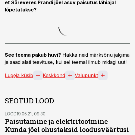
et Säreveres Prandi jõel asuv paisutus lähiajal
lõpetatakse?
See teema pakub huvi?
Hakka neid märksõnu jälgima
ja saad alati teavituse, kui sel teemal ilmub midagi uut!
Lugeja küsib
Keskkond
Valupunkt
SEOTUD LOOD
LOOD
19.05.21, 09:30
Paisutamine ja elektritootmine
Kunda jõel ohustaksid loodusväärtusi