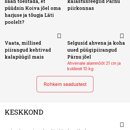
saan tõestada, et
kalastusreeglid Pärnu
püüdsin Koiva jõel oma
piirkonnas
harjuse ja tõugja Läti
poolelt?
Vaata, millised
Selgusid ahvena ja koha
piirangud kehtivad
uued püügipiirangud
kalapüügil mais
Pärnu jõel
Ahvenale alammõõt 21 cm ja
kotilimiit 10 kg
Rohkem seadustest
KESKKOND