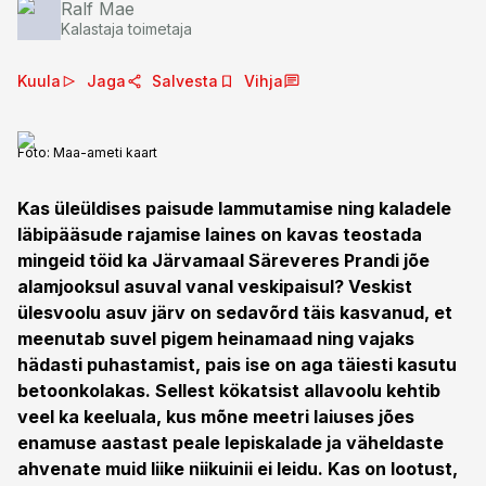
Ralf Mae
Kalastaja toimetaja
Kuula
Jaga
Salvesta
Vihja
Foto:
Maa-ameti kaart
Kas üleüldises paisude lammutamise ning kaladele
läbipääsude rajamise laines on kavas teostada
mingeid töid ka J
ärvamaal Säreveres Prandi jõe
alamjooksul asuval vanal veskipaisul
? Veskist
ülesvoolu asuv järv on sedavõrd täis kasvanud, et
meenutab suvel pigem heinamaad ning vajaks
hädasti puhastamist, pais ise on aga täiesti kasutu
betoonkolakas. Sellest kökatsist allavoolu kehtib
veel ka keeluala, kus mõne meetri laiuses jões
enamuse aastast peale lepiskalade ja väheldaste
ahvenate muid liike niikuinii ei leidu. Kas on lootust,