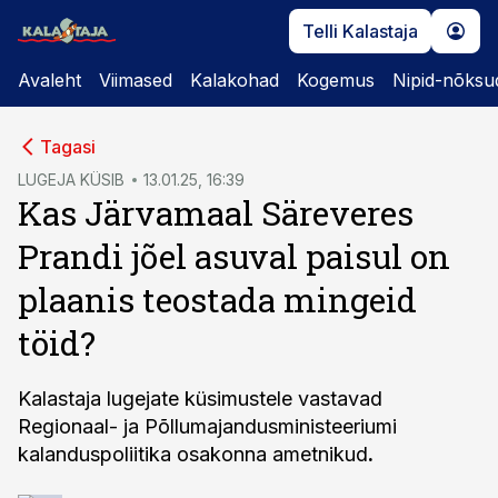
Telli Kalastaja
Avaleht
Viimased
Kalakohad
Kogemus
Nipid-nõksu
cebook
Tagasi
Twitter)
LUGEJA KÜSIB
13.01.25, 16:39
Kas Järvamaal Säreveres
kedIn
Prandi jõel asuval paisul on
ail
plaanis teostada mingeid
k
töid?
Kalastaja lugejate küsimustele vastavad
Regionaal- ja Põllumajandusministeeriumi
kalanduspoliitika osakonna ametnikud
.