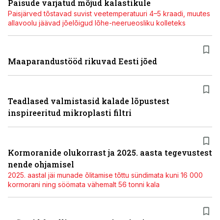
Paisude varjatud mõjud kalastikule
Paisjärved tõstavad suvist veetemperatuuri 4–5 kraadi, muutes
allavoolu jäävad jõelõigud lõhe-neerueosliku kolleteks
Maaparandustööd rikuvad Eesti jõed
Teadlased valmistasid kalade lõpustest
inspireeritud mikroplasti filtri
Kormoranide olukorrast ja 2025. aasta tegevustest
nende ohjamisel
2025. aastal jäi munade õlitamise tõttu sündimata kuni 16 000
kormorani ning söömata vähemalt 56 tonni kala