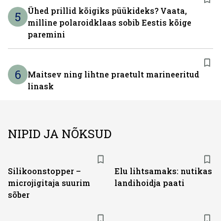
Ühed prillid kõigiks püükideks? Vaata,
5
milline polaroidklaas sobib Eestis kõige
paremini
6
Maitsev ning lihtne praetult marineeritud
linask
NIPID JA NÕKSUD
Silikoonstopper –
Elu lihtsamaks: nutikas
microjigitaja suurim
landihoidja paati
sõber