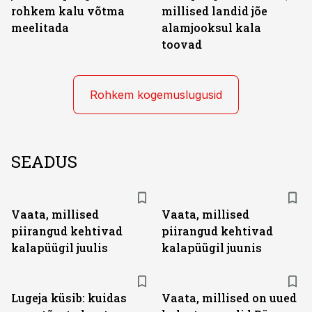
rohkem kalu võtma
millised landid jõe
meelitada
alamjooksul kala
toovad
Rohkem kogemuslugusid
SEADUS
Vaata, millised
Vaata, millised
piirangud kehtivad
piirangud kehtivad
kalapüügil juulis
kalapüügil juunis
Lugeja küsib: kuidas
Vaata, millised on uued