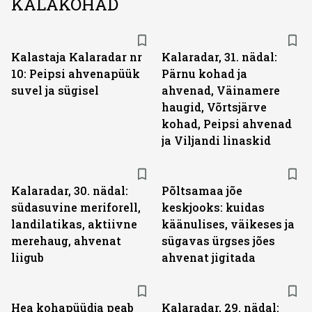
KALAKOHAD
Kalastaja Kalaradar nr
Kalaradar, 31. nädal:
10: Peipsi ahvenapüük
Pärnu kohad ja
suvel ja sügisel
ahvenad, Väinamere
haugid, Võrtsjärve
kohad, Peipsi ahvenad
ja Viljandi linaskid
Kalaradar, 30. nädal:
Põltsamaa jõe
südasuvine meriforell,
keskjooks: kuidas
landilatikas, aktiivne
käänulises, väikeses ja
merehaug, ahvenat
sügavas ürgses jões
liigub
ahvenat jigitada
Hea kohapüüdja peab
Kalaradar, 29. nädal: