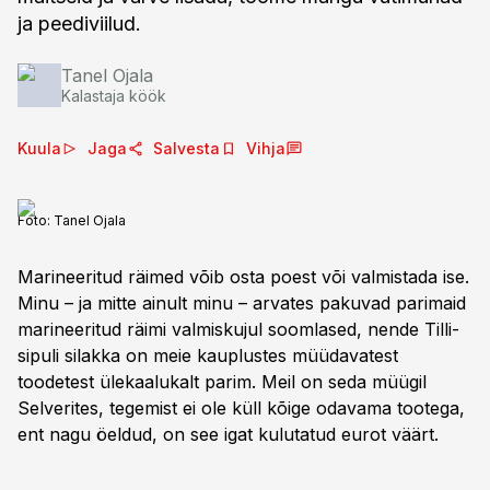
ja peediviilud.
Tanel Ojala
Kalastaja köök
Kuula
Jaga
Salvesta
Vihja
Foto:
Tanel Ojala
Marineeritud räimed võib osta poest või valmistada ise.
Minu – ja mitte ainult minu – arvates pakuvad parimaid
marineeritud räimi valmiskujul soomlased, nende Tilli-
sipuli silakka on meie kauplustes müüdavatest
toodetest ülekaalukalt parim. Meil on seda müügil
Selverites, tegemist ei ole küll kõige odavama tootega,
ent nagu öeldud, on see igat kulutatud eurot väärt.