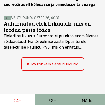
suurepäraselt kõledasse ja pimedasse talveaega.
SISUTURUNDUS
27.03.26, 09:31
ST
Auhinnatud elektrikaubik, mis on
loodud päris tööks
Elektriline liikuvus Euroopas ei puuduta enam üksnes
sõiduautosid. Kia tõi eelmise aasta lõpus turule
täiselektrilise kaubiku PV5, mis on ehitatud
spetsiaalselt elektriliste kaubikute jaoks loodud
platvormile e-GMP.s ja pakub hulgaliselt võimalusi
tarbesõiduki konfigureerimiseks. Kia PV5 on saadaval
Kuva rohkem Seotud lugusid
kahe- ja kolmekohalise pakiautona, 5-kohalise
meeskonnakaubikuna ja viie- ning seitsmekohalise
reisijatebussina. Viimast saab kohaldada ka
invavedudeks. Aasta lõpus on mudel saadaval ka šassii
versioonis.
24H
72H
Nädal