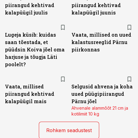
piirangud kehtivad
piirangud kehtivad
kalapüügil juulis
kalapüügil juunis
Lugeja küsib: kuidas
Vaata, millised on uued
saan tõestada, et
kalastusreeglid Pärnu
püüdsin Koiva jõel oma
piirkonnas
harjuse ja tõugja Läti
poolelt?
Vaata, millised
Selgusid ahvena ja koha
piirangud kehtivad
uued püügipiirangud
kalapüügil mais
Pärnu jõel
Ahvenale alammõõt 21 cm ja
kotilimiit 10 kg
Rohkem seadustest