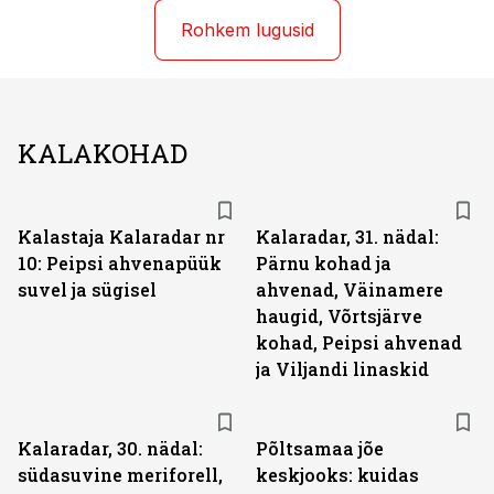
Rohkem lugusid
KALAKOHAD
Kalastaja Kalaradar nr
Kalaradar, 31. nädal:
10: Peipsi ahvenapüük
Pärnu kohad ja
suvel ja sügisel
ahvenad, Väinamere
haugid, Võrtsjärve
kohad, Peipsi ahvenad
ja Viljandi linaskid
Kalaradar, 30. nädal:
Põltsamaa jõe
südasuvine meriforell,
keskjooks: kuidas