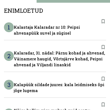
ENIMLOETUD
1
Kalastaja Kalaradar nr 10: Peipsi
ahvenapüük suvel ja sügisel
Kalaradar, 31. nädal: Pärnu kohad ja ahvenad,
2
Väinamere haugid, Võrtsjärve kohad, Peipsi
ahvenad ja Viljandi linaskid
3
Kalapüük sildade juures: kala leidmiseks õpi
jõge lugema