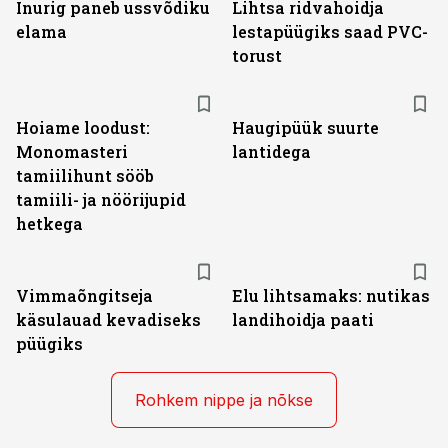
Inurig paneb ussvõdiku
Lihtsa ridvahoidja
elama
lestapüügiks saad PVC-
torust
Hoiame loodust:
Haugipüük suurte
Monomasteri
lantidega
tamiilihunt sööb
tamiili- ja nöörijupid
hetkega
Vimmaõngitseja
Elu lihtsamaks: nutikas
käsulauad kevadiseks
landihoidja paati
püügiks
Rohkem nippe ja nõkse