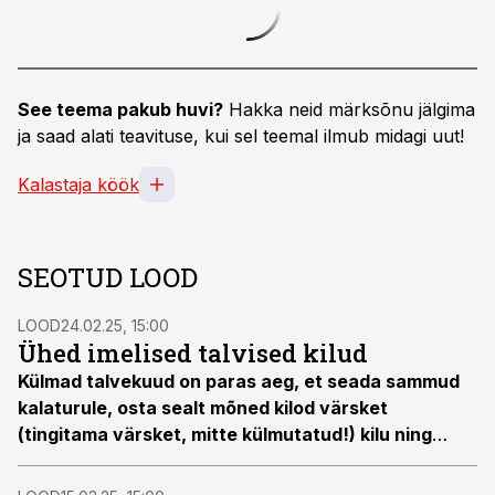
See teema pakub huvi?
Hakka neid märksõnu jälgima
ja saad alati teavituse, kui sel teemal ilmub midagi uut!
Kalastaja köök
SEOTUD LOOD
LOOD
24.02.25, 15:00
Ühed imelised talvised kilud
Külmad talvekuud on paras aeg, et seada sammud
kalaturule, osta sealt mõned kilod värsket
(tingitama värsket, mitte külmutatud!) kilu ning
valmistada neist midagi imehead. Järgnev retsept
on pannud kala sööma ka need inimesed, kes varem