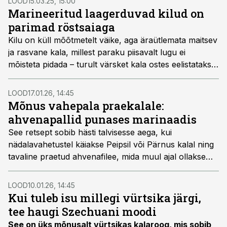
LOOD
15.03.25, 15:00
kuumtöötlemata kaladest suure kaarega mööda
Marineeritud laagerduvad kilud on
käisid ja õlgu võdistasid.
parimad röstsaiaga
Kilu on küll mõõtmetelt väike, aga äraütlemata maitsev
ja rasvane kala, millest paraku piisavalt lugu ei
mõisteta pidada – turult värsket kala ostes eelistatakse
ikka pigem suuremat räime, millega pärast kodus tööd
ja mängimist vähem. Seekord pistame kilud hästi
LOOD
17.01.26, 14:45
lihtsasse marinaadi ning laseme neil pärast veidi
Mõnus vahepala praekalale:
laagerduda.
ahvenapallid punases marinaadis
See retsept sobib hästi talvisesse aega, kui
nädalavahetustel käiakse Peipsil või Pärnus kalal ning
tavaline praetud ahvenafilee, mida muul ajal ollakse
üldjuhul võimelised lõpmatuseni sööma, on nii teid kui
kõiki teie pereliikmeid surmani ära tüüdanud.
LOOD
10.01.26, 14:45
Kui tuleb isu millegi vürtsika järgi,
tee haugi Szechuani moodi
See on üks mõnusalt vürtsikas kalaroog, mis sobib