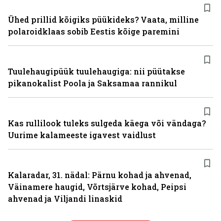
Ühed prillid kõigiks püükideks? Vaata, milline
polaroidklaas sobib Eestis kõige paremini
Tuulehaugipüük tuulehaugiga: nii püütakse
pikanokalist Poola ja Saksamaa rannikul
Kas rullilook tuleks sulgeda käega või vändaga?
Uurime kalameeste igavest vaidlust
Kalaradar, 31. nädal: Pärnu kohad ja ahvenad,
Väinamere haugid, Võrtsjärve kohad, Peipsi
ahvenad ja Viljandi linaskid