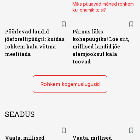
Miks püüavad mõned rohkem
kui enamik teisi?
Pöörlevad landid
Pärnus läks
jõeforellipüügil: kuidas
kohapüügiks! Loe siit,
rohkem kalu võtma
millised landid jõe
meelitada
alamjooksul kala
toovad
Rohkem kogemuslugusid
SEADUS
Vaata, millised
Vaata, millised