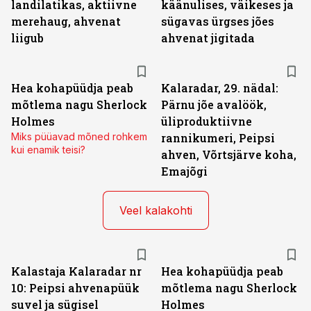
landilatikas, aktiivne
käänulises, väikeses ja
merehaug, ahvenat
sügavas ürgses jões
liigub
ahvenat jigitada
Hea kohapüüdja peab
Kalaradar, 29. nädal:
mõtlema nagu Sherlock
Pärnu jõe avalöök,
Holmes
üliproduktiivne
Miks püüavad mõned rohkem
rannikumeri, Peipsi
kui enamik teisi?
ahven, Võrtsjärve koha,
Emajõgi
Veel kalakohti
Kalastaja Kalaradar nr
Hea kohapüüdja peab
10: Peipsi ahvenapüük
mõtlema nagu Sherlock
suvel ja sügisel
Holmes