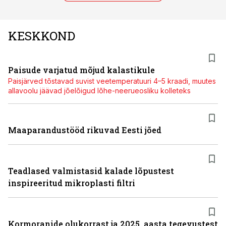
KESKKOND
Paisude varjatud mõjud kalastikule
Paisjärved tõstavad suvist veetemperatuuri 4–5 kraadi, muutes
allavoolu jäävad jõelõigud lõhe-neerueosliku kolleteks
Maaparandustööd rikuvad Eesti jõed
Teadlased valmistasid kalade lõpustest
inspireeritud mikroplasti filtri
Kormoranide olukorrast ja 2025. aasta tegevustest