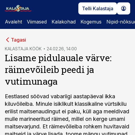
Telli Kalastaja
Avaleht
Viimased
Kalakohad
Kogemus
Nipid-nõksu
cebook
Tagasi
Twitter)
KALASTAJA KÖÖK
24.02.26, 14:00
Lisame pidulauale värve:
kedIn
räimevõileib peedi ja
ail
vutimunaga
k
Eestlased söövad vabariigi aastapäeval ikka
kiluvõileiba. Minule isiklikult klassikaline vürtsikilu
erilist maitsenaudingut ei paku, küll aga meeldivad
mulle marineeritud räimed, millel on kerge umami
maitsevarjund. Et räimevõileiba rohkem huvitavaid
maitseid ja värve lisada, toome mängu vutimunad