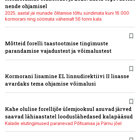
nende ohjamisel
2025. aastal jäi munade õlitamise tõttu sündimata kuni 16 000
kormorani ning söömata vähemalt 56 tonni kala
Mõtteid forelli taastootmise tingimuste
parandamise vajadustest ja võimalustest
Kormorani lisamine EL linnudirektiivi II lisasse
avardaks tema ohjamise võimalusi
Kahe olulise forellijõe ülemjooksul asuvad järved
saavad lähiaastatel looduslähedased kalapääsud
Kalade elutingimused paranevad Põltsamaa ja Pärnu jõel