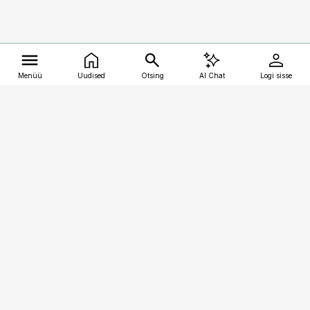
Menüü
Uudised
Otsing
AI Chat
Logi sisse
Vana-Lõuna 39/1, 19094 Tallinn
(+372) 667 0111
kalastaja@aripaev.ee
Telli
Reklaam
Firmast
Sisu kasutamisõigused
Ajakirjaniku
eetikakoodeks
Üldtingimused
Privaatsustingimused