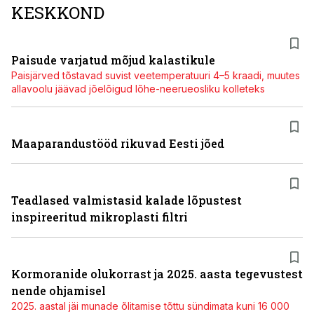
KESKKOND
Paisude varjatud mõjud kalastikule
Paisjärved tõstavad suvist veetemperatuuri 4–5 kraadi, muutes
allavoolu jäävad jõelõigud lõhe-neerueosliku kolleteks
Maaparandustööd rikuvad Eesti jõed
Teadlased valmistasid kalade lõpustest
inspireeritud mikroplasti filtri
Kormoranide olukorrast ja 2025. aasta tegevustest
nende ohjamisel
2025. aastal jäi munade õlitamise tõttu sündimata kuni 16 000