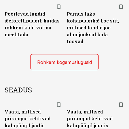
Pöörlevad landid
Pärnus läks
jõeforellipüügil: kuidas
kohapüügiks! Loe siit,
rohkem kalu võtma
millised landid jõe
meelitada
alamjooksul kala
toovad
Rohkem kogemuslugusid
SEADUS
Vaata, millised
Vaata, millised
piirangud kehtivad
piirangud kehtivad
kalapüügil juulis
kalapüügil juunis