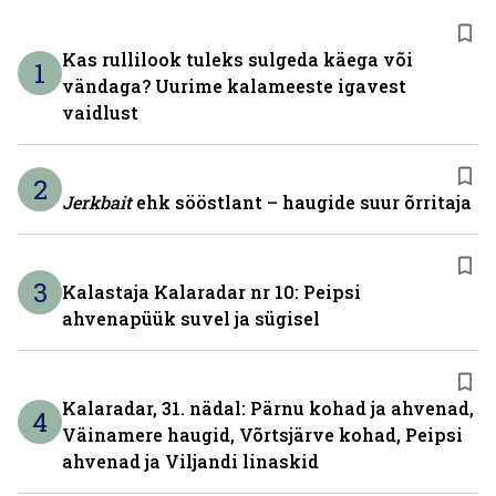
Kas rullilook tuleks sulgeda käega või
1
vändaga? Uurime kalameeste igavest
vaidlust
2
Jerkbait
ehk sööstlant – haugide suur õrritaja
3
Kalastaja Kalaradar nr 10: Peipsi
ahvenapüük suvel ja sügisel
Kalaradar, 31. nädal: Pärnu kohad ja ahvenad,
4
Väinamere haugid, Võrtsjärve kohad, Peipsi
ahvenad ja Viljandi linaskid