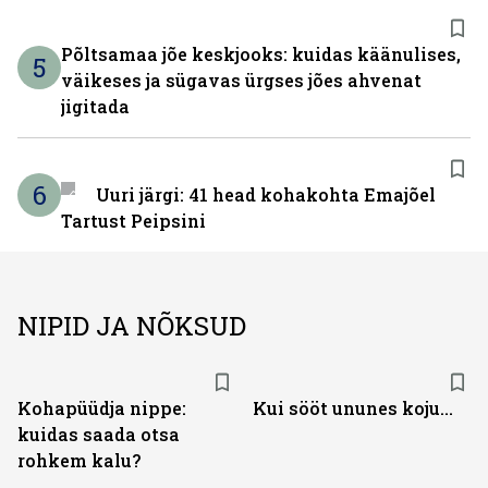
Põltsamaa jõe keskjooks: kuidas käänulises,
5
väikeses ja sügavas ürgses jões ahvenat
jigitada
6
Uuri järgi: 41 head kohakohta Emajõel
Tartust Peipsini
NIPID JA NÕKSUD
Kohapüüdja nippe:
Kui sööt ununes koju...
kuidas saada otsa
rohkem kalu?