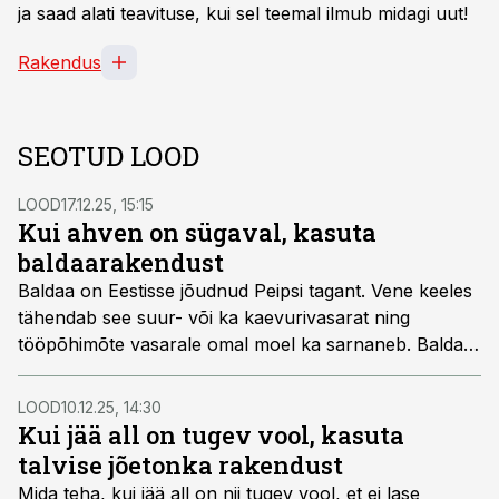
ja saad alati teavituse, kui sel teemal ilmub midagi uut!
Rakendus
SEOTUD LOOD
LOOD
17.12.25, 15:15
Kui ahven on sügaval, kasuta
baldaarakendust
Baldaa on Eestisse jõudnud Peipsi tagant. Vene keeles
tähendab see suur- või ka kaevurivasarat ning
tööpõhimõte vasarale omal moel ka sarnaneb. Baldaa
eelised tulevad kõige paremini välja siis, kui kala asub
sügaval.
LOOD
10.12.25, 14:30
Kui jää all on tugev vool, kasuta
talvise jõetonka rakendust
Mida teha, kui jää all on nii tugev vool, et ei lase