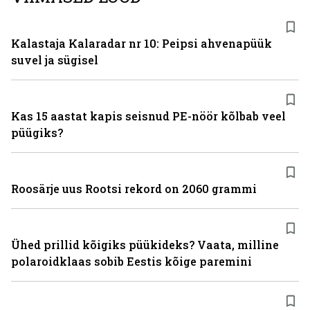
Kalastaja Kalaradar nr 10: Peipsi ahvenapüük
suvel ja sügisel
Kas 15 aastat kapis seisnud PE-nöör kõlbab veel
püügiks?
Roosärje uus Rootsi rekord on 2060 grammi
Ühed prillid kõigiks püükideks? Vaata, milline
polaroidklaas sobib Eestis kõige paremini