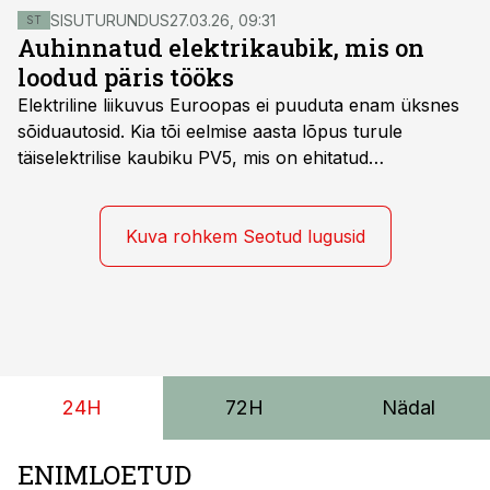
SISUTURUNDUS
27.03.26, 09:31
ST
Auhinnatud elektrikaubik, mis on
loodud päris tööks
Elektriline liikuvus Euroopas ei puuduta enam üksnes
sõiduautosid. Kia tõi eelmise aasta lõpus turule
täiselektrilise kaubiku PV5, mis on ehitatud
spetsiaalselt elektriliste kaubikute jaoks loodud
platvormile e-GMP.s ja pakub hulgaliselt võimalusi
tarbesõiduki konfigureerimiseks. Kia PV5 on saadaval
Kuva rohkem Seotud lugusid
kahe- ja kolmekohalise pakiautona, 5-kohalise
meeskonnakaubikuna ja viie- ning seitsmekohalise
reisijatebussina. Viimast saab kohaldada ka
invavedudeks. Aasta lõpus on mudel saadaval ka šassii
versioonis.
24H
72H
Nädal
ENIMLOETUD