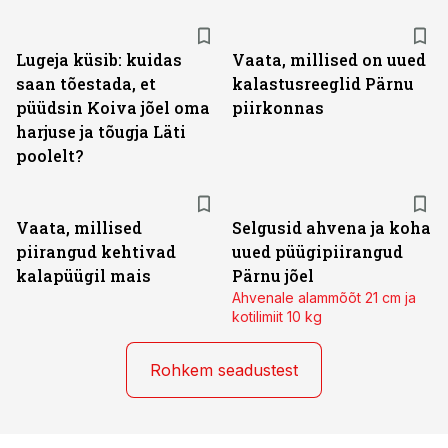
Lugeja küsib: kuidas
Vaata, millised on uued
saan tõestada, et
kalastusreeglid Pärnu
püüdsin Koiva jõel oma
piirkonnas
harjuse ja tõugja Läti
poolelt?
Vaata, millised
Selgusid ahvena ja koha
piirangud kehtivad
uued püügipiirangud
kalapüügil mais
Pärnu jõel
Ahvenale alammõõt 21 cm ja
kotilimiit 10 kg
Rohkem seadustest