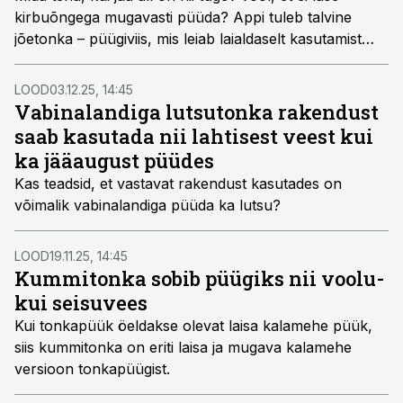
kirbuõngega mugavasti püüda? Appi tuleb talvine
jõetonka – püügiviis, mis leiab laialdaselt kasutamist
näiteks Pärnu jõe alamjooksul vimba, tinti, latikat,
särge, nurgu jmt püüdes.
LOOD
03.12.25, 14:45
Vabinalandiga lutsutonka rakendust
saab kasutada nii lahtisest veest kui
ka jääaugust püüdes
Kas teadsid, et vastavat rakendust kasutades on
võimalik vabinalandiga püüda ka lutsu?
LOOD
19.11.25, 14:45
Kummitonka sobib püügiks nii voolu-
kui seisuvees
Kui tonkapüük öeldakse olevat laisa kalamehe püük,
siis kummitonka on eriti laisa ja mugava kalamehe
versioon tonkapüügist.