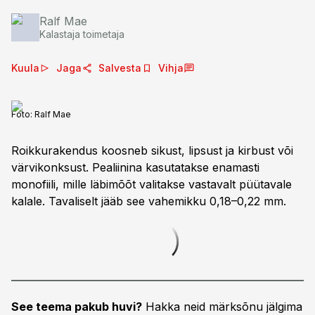
Ralf Mae
Kalastaja toimetaja
Kuula
Jaga
Salvesta
Vihja
Foto:
Ralf Mae
Roikkurakendus koosneb sikust, lipsust ja kirbust või
värvikonksust. Pealiinina kasutatakse enamasti
monofiili, mille läbimõõt valitakse vastavalt püütavale
kalale. Tavaliselt jääb see vahemikku 0,18–0,22 mm.
See teema pakub huvi?
Hakka neid märksõnu jälgima