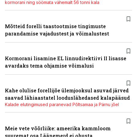
kormorani ning söömata vähemalt 56 tonni kala
Mõtteid forelli taastootmise tingimuste
parandamise vajadustest ja võimalustest
Kormorani lisamine EL linnudirektiivi II lisasse
avardaks tema ohjamise võimalusi
Kahe olulise forellijõe ülemjooksul asuvad järved
saavad lähiaastatel looduslähedased kalapääsud
Kalade elutingimused paranevad Põltsamaa ja Pärnu jõel
Meie vete võõrliike: ameerika kammloom
suuremat osa Läänemerd ei ohusta