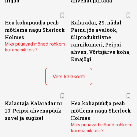
liigub
ahvenat jigitada
Hea kohapüüdja peab
Kalaradar, 29. nädal:
mõtlema nagu Sherlock
Pärnu jõe avalöök,
Holmes
üliproduktiivne
Miks püüavad mõned rohkem
rannikumeri, Peipsi
kui enamik teisi?
ahven, Võrtsjärve koha,
Emajõgi
Veel kalakohti
Kalastaja Kalaradar nr
Hea kohapüüdja peab
10: Peipsi ahvenapüük
mõtlema nagu Sherlock
suvel ja sügisel
Holmes
Miks püüavad mõned rohkem
kui enamik teisi?