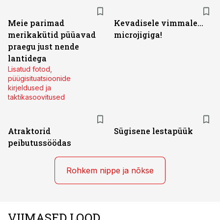
Meie parimad
Kevadisele vimmale...
merikakütid püüavad
microjigiga!
praegu just nende
lantidega
Lisatud fotod,
püügisituatsioonide
kirjeldused ja
taktikasoovitused
Atraktorid
Sügisene lestapüük
peibutussöödas
Rohkem nippe ja nõkse
VIIMASED LOOD