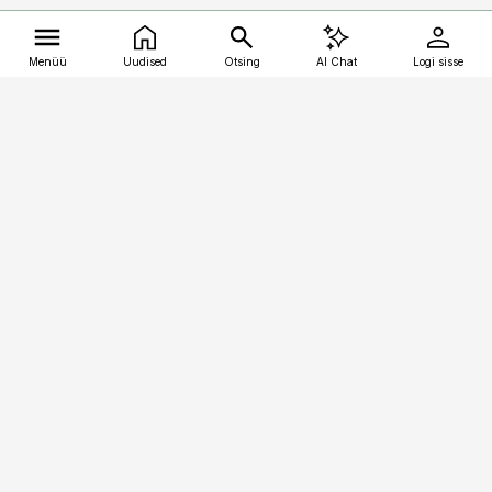
Menüü
Uudised
Otsing
AI Chat
Logi sisse
Vana-Lõuna 39/1, 19094 Tallinn
(+372) 667 0111
kalastaja@aripaev.ee
Telli
Reklaam
Firmast
Sisu kasutamisõigused
Ajakirjaniku
eetikakoodeks
Üldtingimused
Privaatsustingimused
Küpsiste poliitika
KKK
Eesti Meediaettevõtete
Eelistuste haldamine