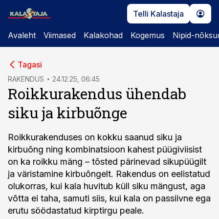
Telli Kalastaja
Avaleht
Viimased
Kalakohad
Kogemus
Nipid-nõksu
cebook
Tagasi
Twitter)
RAKENDUS
24.12.25, 06:45
Roikkurakendus ühendab
kedIn
siku ja kirbuõnge
ail
k
Roikkurakenduses on kokku saanud siku ja
kirbuõng ning kombinatsioon kahest püügiviisist
on ka roikku mäng – tõsted pärinevad sikupüügilt
ja väristamine kirbuõngelt. Rakendus on eelistatud
olukorras, kui kala huvitub küll siku mängust, aga
võtta ei taha, samuti siis, kui kala on passiivne ega
erutu söödastatud kirptirgu peale.