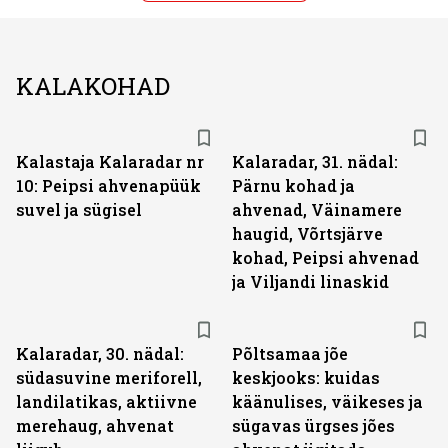
KALAKOHAD
Kalastaja Kalaradar nr
Kalaradar, 31. nädal:
10: Peipsi ahvenapüük
Pärnu kohad ja
suvel ja sügisel
ahvenad, Väinamere
haugid, Võrtsjärve
kohad, Peipsi ahvenad
ja Viljandi linaskid
Kalaradar, 30. nädal:
Põltsamaa jõe
südasuvine meriforell,
keskjooks: kuidas
landilatikas, aktiivne
käänulises, väikeses ja
merehaug, ahvenat
sügavas ürgses jões