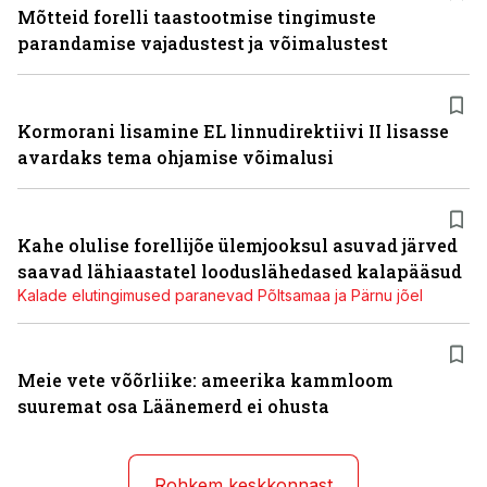
Mõtteid forelli taastootmise tingimuste
parandamise vajadustest ja võimalustest
Kormorani lisamine EL linnudirektiivi II lisasse
avardaks tema ohjamise võimalusi
Kahe olulise forellijõe ülemjooksul asuvad järved
saavad lähiaastatel looduslähedased kalapääsud
Kalade elutingimused paranevad Põltsamaa ja Pärnu jõel
Meie vete võõrliike: ameerika kammloom
suuremat osa Läänemerd ei ohusta
Rohkem keskkonnast