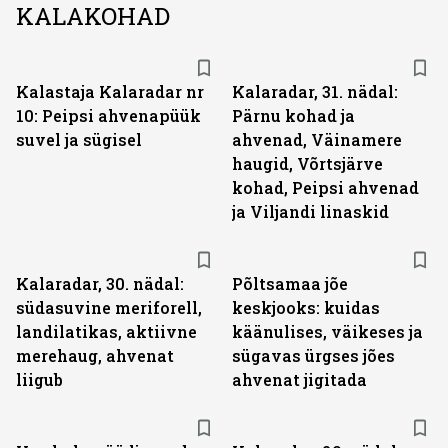
KALAKOHAD
Kalastaja Kalaradar nr
Kalaradar, 31. nädal:
10: Peipsi ahvenapüük
Pärnu kohad ja
suvel ja sügisel
ahvenad, Väinamere
haugid, Võrtsjärve
kohad, Peipsi ahvenad
ja Viljandi linaskid
Kalaradar, 30. nädal:
Põltsamaa jõe
südasuvine meriforell,
keskjooks: kuidas
landilatikas, aktiivne
käänulises, väikeses ja
merehaug, ahvenat
sügavas ürgses jões
liigub
ahvenat jigitada