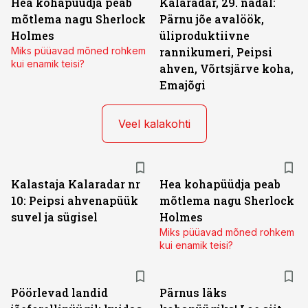
Hea kohapüüdja peab
Kalaradar, 29. nädal:
mõtlema nagu Sherlock
Pärnu jõe avalöök,
Holmes
üliproduktiivne
Miks püüavad mõned rohkem
rannikumeri, Peipsi
kui enamik teisi?
ahven, Võrtsjärve koha,
Emajõgi
Veel kalakohti
Kalastaja Kalaradar nr
Hea kohapüüdja peab
10: Peipsi ahvenapüük
mõtlema nagu Sherlock
suvel ja sügisel
Holmes
Miks püüavad mõned rohkem
kui enamik teisi?
Pöörlevad landid
Pärnus läks