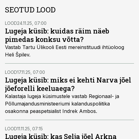
SEOTUD LOOD
LOOD
24.11.25, 07:00
Lugeja küsib: kuidas räim näeb
pimedas konksu võtta?
Vastab Tartu Ülikooli Eesti mereinstituudi ihtüoloog
Heli Špilev.
LOOD
17.11.25, 07:00
Lugeja küsib: miks ei kehti Narva jõel
jõeforelli keeluaega?
Kalastaja lugeja küsimustele vastab Regionaal- ja
Põllumajandusministeeriumi kalanduspoliitika
osakonna peaspetsialist Indrek Ambos.
LOOD
11.11.25, 07:15
Lugeja küsib: kas Selja jõel Arkna