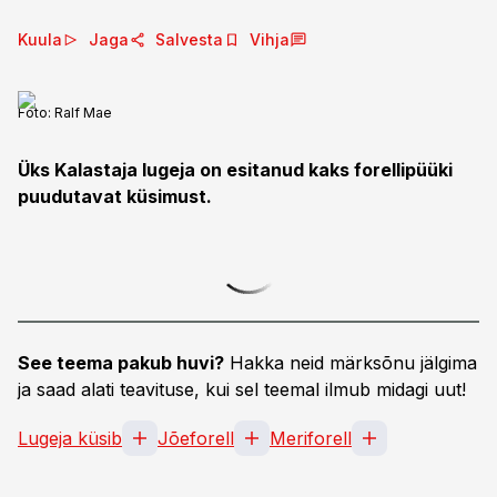
Kuula
Jaga
Salvesta
Vihja
Foto:
Ralf Mae
Üks Kalastaja lugeja on esitanud kaks forellipüüki
puudutavat küsimust.
See teema pakub huvi?
Hakka neid märksõnu jälgima
ja saad alati teavituse, kui sel teemal ilmub midagi uut!
Lugeja küsib
Jõeforell
Meriforell