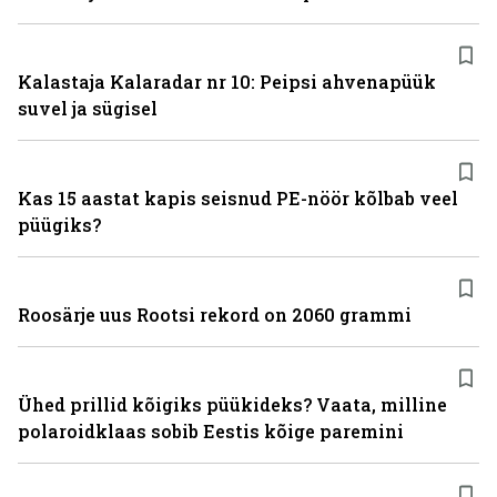
Kalastaja Kalaradar nr 10: Peipsi ahvenapüük
suvel ja sügisel
Kas 15 aastat kapis seisnud PE-nöör kõlbab veel
püügiks?
Roosärje uus Rootsi rekord on 2060 grammi
Ühed prillid kõigiks püükideks? Vaata, milline
polaroidklaas sobib Eestis kõige paremini