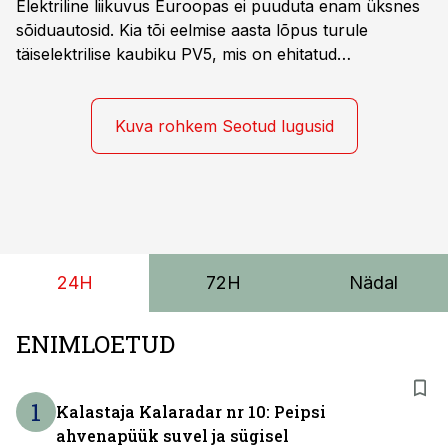
Elektriline liikuvus Euroopas ei puuduta enam üksnes
sõiduautosid. Kia tõi eelmise aasta lõpus turule
täiselektrilise kaubiku PV5, mis on ehitatud
spetsiaalselt elektriliste kaubikute jaoks loodud
platvormile e-GMP.s ja pakub hulgaliselt võimalusi
tarbesõiduki konfigureerimiseks. Kia PV5 on saadaval
Kuva rohkem Seotud lugusid
kahe- ja kolmekohalise pakiautona, 5-kohalise
meeskonnakaubikuna ja viie- ning seitsmekohalise
reisijatebussina. Viimast saab kohaldada ka
invavedudeks. Aasta lõpus on mudel saadaval ka šassii
versioonis.
24H
72H
Nädal
ENIMLOETUD
1
Kalastaja Kalaradar nr 10: Peipsi
ahvenapüük suvel ja sügisel