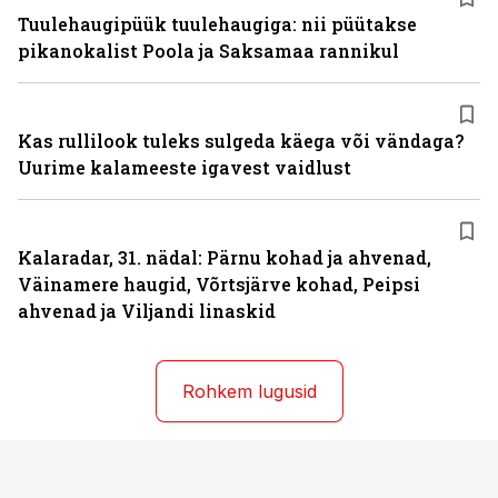
Tuulehaugipüük tuulehaugiga: nii püütakse
pikanokalist Poola ja Saksamaa rannikul
Kas rullilook tuleks sulgeda käega või vändaga?
Uurime kalameeste igavest vaidlust
Kalaradar, 31. nädal: Pärnu kohad ja ahvenad,
Väinamere haugid, Võrtsjärve kohad, Peipsi
ahvenad ja Viljandi linaskid
Rohkem lugusid