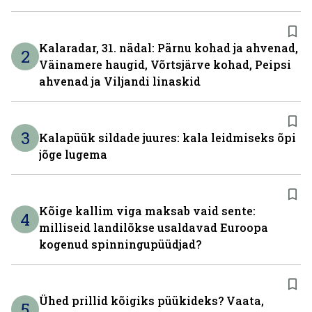
Kalaradar, 31. nädal: Pärnu kohad ja ahvenad,
2
Väinamere haugid, Võrtsjärve kohad, Peipsi
ahvenad ja Viljandi linaskid
3
Kalapüük sildade juures: kala leidmiseks õpi
jõge lugema
Kõige kallim viga maksab vaid sente:
4
milliseid landilõkse usaldavad Euroopa
kogenud spinningupüüdjad?
Ühed prillid kõigiks püükideks? Vaata,
5