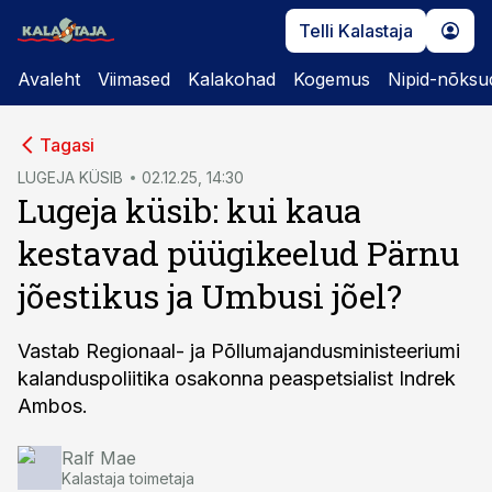
Telli Kalastaja
Avaleht
Viimased
Kalakohad
Kogemus
Nipid-nõksu
cebook
Tagasi
Twitter)
LUGEJA KÜSIB
02.12.25, 14:30
Lugeja küsib: kui kaua
kedIn
kestavad püügikeelud Pärnu
ail
jõestikus ja Umbusi jõel?
k
Vastab Regionaal- ja Põllumajandusministeeriumi
kalanduspoliitika osakonna peaspetsialist Indrek
Ambos.
Ralf Mae
Kalastaja toimetaja