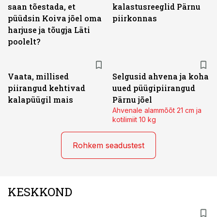
saan tõestada, et
kalastusreeglid Pärnu
püüdsin Koiva jõel oma
piirkonnas
harjuse ja tõugja Läti
poolelt?
Vaata, millised
Selgusid ahvena ja koha
piirangud kehtivad
uued püügipiirangud
kalapüügil mais
Pärnu jõel
Ahvenale alammõõt 21 cm ja
kotilimiit 10 kg
Rohkem seadustest
KESKKOND