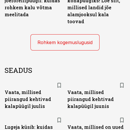
jõeforellipüügil: kuidas
kohapüügiks! Loe siit,
rohkem kalu võtma
millised landid jõe
meelitada
alamjooksul kala
toovad
Rohkem kogemuslugusid
SEADUS
Vaata, millised
Vaata, millised
piirangud kehtivad
piirangud kehtivad
kalapüügil juulis
kalapüügil juunis
Lugeja küsib: kuidas
Vaata, millised on uued