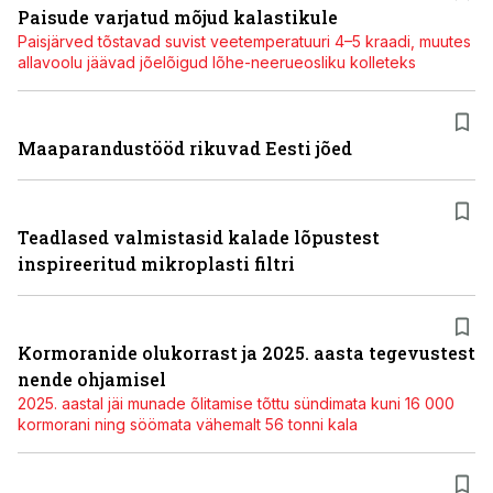
Paisude varjatud mõjud kalastikule
Paisjärved tõstavad suvist veetemperatuuri 4–5 kraadi, muutes
allavoolu jäävad jõelõigud lõhe-neerueosliku kolleteks
Maaparandustööd rikuvad Eesti jõed
Teadlased valmistasid kalade lõpustest
inspireeritud mikroplasti filtri
Kormoranide olukorrast ja 2025. aasta tegevustest
nende ohjamisel
2025. aastal jäi munade õlitamise tõttu sündimata kuni 16 000
kormorani ning söömata vähemalt 56 tonni kala