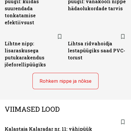
püügil: kuidas
püügil: vanakooli nippe
suurendada
hädaolukordade tarvis
tonkatamise
efektiivsust
Lihtne nipp:
Lihtsa ridvahoidja
lisaraskusega
lestapüügiks saad PVC-
putukarakendus
torust
jõeforellipüügiks
Rohkem nippe ja nõkse
VIIMASED LOOD
Kalastaja Kalaradar nr. 11: vähipüük