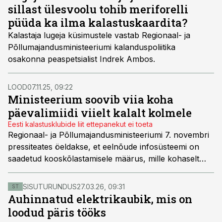
sillast ülesvoolu tohib meriforelli
püüda ka ilma kalastuskaardita?
Kalastaja lugeja küsimustele vastab Regionaal- ja
Põllumajandusministeeriumi kalanduspoliitika
osakonna peaspetsialist Indrek Ambos.
LOOD
07.11.25, 09:22
Ministeerium soovib viia koha
päevalimiidi viielt kalalt kolmele
Eesti kalastusklubide liit ettepanekut ei toeta
Regionaal- ja Põllumajandusministeeriumi 7. novembri
pressiteates öeldakse, et eelnõude infosüsteemi on
saadetud kooskõlastamisele määrus, mille kohaselt
alates 2026. aastast on kalastajatel lubatud ööpäevas
ühe püüdja kohta kaasa võtta senise viie koha asemel
SISUTURUNDUS
27.03.26, 09:31
ST
kuni kolm koha.
Auhinnatud elektrikaubik, mis on
loodud päris tööks