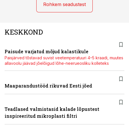
Rohkem seadustest
KESKKOND
Paisude varjatud mõjud kalastikule
Paisjärved tõstavad suvist veetemperatuuri 4–5 kraadi, muutes
allavoolu jäävad jõelõigud lõhe-neerueosliku kolleteks
Maaparandustööd rikuvad Eesti jõed
Teadlased valmistasid kalade lõpustest
inspireeritud mikroplasti filtri