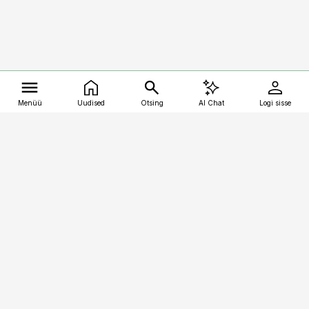
Menüü
Uudised
Otsing
AI Chat
Logi sisse
Vana-Lõuna 39/1, 19094 Tallinn
(+372) 667 0111
kalastaja@aripaev.ee
Telli
Reklaam
Firmast
Sisu kasutamisõigused
Ajakirjaniku