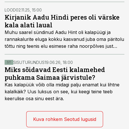
nott. Millega tegemist ja kuidas sellega püük käis?
LOOD
02.11.25, 15:00
Kirjanik Aadu Hindi peres oli värske
kala alati laual
Muhu saarel sündinud Aadu Hint oli kalapüügi ja
rannakalurite eluga kokku kasvanud juba oma päritolu
tõttu ning teenis elu esimese raha noorpõlves just
kalurina. Ka tema loomingus on käsitletud eeskätt
randlaste elu. Koostöös mitmete teiste kirjanike ja
SISUTURUNDUS
19.06.26, 18:00
ST
ühiskonnategelastega astus ta vastu ühiskondlikele
Miks sõidavad Eesti kalamehed
väärnähtustele, tundes muret kutseliste kalurite elu ja
puhkama Saimaa järvistule?
saatuse ning probleemide pärast, millele lisandus veel
Kas kalapüük võib olla midagi palju enamat kui lihtne
terve rida keskkonnaküsimusi.
kalalkäik? Uus luksus on see, kui keegi teine teeb
keerulise osa sinu eest ära.
Kuva rohkem Seotud lugusid