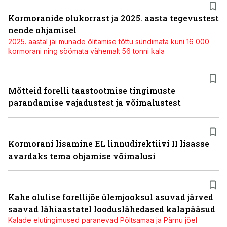
Kormoranide olukorrast ja 2025. aasta tegevustest
nende ohjamisel
2025. aastal jäi munade õlitamise tõttu sündimata kuni 16 000
kormorani ning söömata vähemalt 56 tonni kala
Mõtteid forelli taastootmise tingimuste
parandamise vajadustest ja võimalustest
Kormorani lisamine EL linnudirektiivi II lisasse
avardaks tema ohjamise võimalusi
Kahe olulise forellijõe ülemjooksul asuvad järved
saavad lähiaastatel looduslähedased kalapääsud
Kalade elutingimused paranevad Põltsamaa ja Pärnu jõel