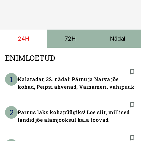
24H
72H
Nädal
ENIMLOETUD
1
Kalaradar, 32. nädal: Pärnu ja Narva jõe
kohad, Peipsi ahvenad, Väinameri, vähipüük
2
Pärnus läks kohapüügiks! Loe siit, millised
landid jõe alamjooksul kala toovad