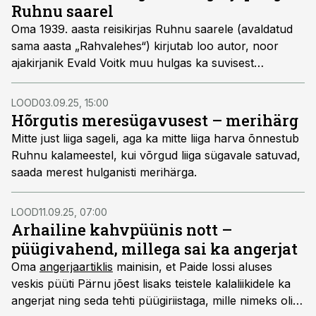
Ruhnu saarel
Oma 1939. aasta reisikirjas Ruhnu saarele (avaldatud
sama aasta „Rahvalehes“) kirjutab loo autor, noor
ajakirjanik Evald Voitk muu hulgas ka suvisest
angerjapüügist saarerahva seas. Allpool katkendeid
reisikirjast koos mõningate tähelepanekutega.
LOOD
03.09.25, 15:00
Hõrgutis meresügavusest – merihärg
Mitte just liiga sageli, aga ka mitte liiga harva õnnestub
Ruhnu kalameestel, kui võrgud liiga sügavale satuvad,
saada merest hulganisti merihärga.
LOOD
11.09.25, 07:00
Arhailine kahvpüünis nott –
püügivahend, millega sai ka angerjat
Oma
angerjaartiklis
mainisin, et Paide lossi aluses
veskis püüti Pärnu jõest lisaks teistele kalaliikidele ka
angerjat ning seda tehti püügiriistaga, mille nimeks oli