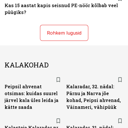
Kas 15 aastat kapis seisnud PE-nöör kõlbab veel
püügiks?
Rohkem lugusid
KALAKOHAD
Peipsil ahvenat
Kalaradar, 32. nädal:
otsimas: kuidas suurel
Pärnu ja Narva jõe
järvel kala üles leida ja
kohad, Peipsi ahvenad,
kätte saada
Väinameri, vähipüük
Kalastaja Kalaradar nr
Kalaradar, 31. nädal: