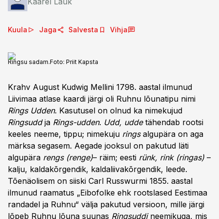
Kaarel Lauk
Kuula
Jaga
Salvesta
Vihja
Ringsu sadam.
Foto:
Priit Kapsta
Krahv August Kudwig Mellini 1798. aastal ilmunud
Liivimaa atlase kaardi järgi oli Ruhnu lõunatipu nimi
Rings Udden
. Kasutusel on olnud ka nimekujud
Ringsudd
ja
Rings-udden
.
Udd, udde
tähendab rootsi
keeles neeme, tippu; nimekuju
rings
algupära on aga
märksa segasem. Aegade jooksul on pakutud läti
algupära
rengs (renge)
– räim; eesti
rünk, rink
(ringas)
–
kalju, kaldakõrgendik, kaldaliivakõrgendik, leede.
Tõenäolisem on siiski Carl Russwurmi 1855. aastal
ilmunud raamatus „Eibofolke ehk rootslased Eestimaa
randadel ja Ruhnu“ välja pakutud versioon, mille järgi
lõpeb Ruhnu lõuna suunas
Ringsuddi
neemikuga, mis