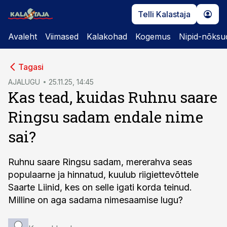
Telli Kalastaja
Avaleht
Viimased
Kalakohad
Kogemus
Nipid-nõksu
cebook
Tagasi
Twitter)
AJALUGU
25.11.25, 14:45
Kas tead, kuidas Ruhnu saare
kedIn
Ringsu sadam endale nime
ail
sai?
k
Ruhnu saare Ringsu sadam, mererahva seas
populaarne ja hinnatud, kuulub riigiettevõttele
Saarte Liinid, kes on selle igati korda teinud.
Milline on aga sadama nimesaamise lugu?