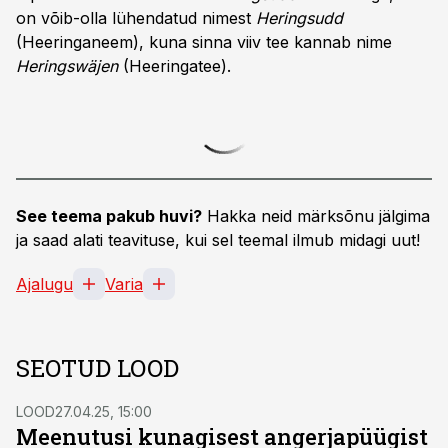
on võib-olla lühendatud nimest
Heringsudd
(Heeringaneem), kuna sinna viiv tee kannab nime
Heringswäjen
(Heeringatee).
See teema pakub huvi?
Hakka neid märksõnu jälgima
ja saad alati teavituse, kui sel teemal ilmub midagi uut!
Ajalugu
Varia
SEOTUD LOOD
LOOD
27.04.25, 15:00
Meenutusi kunagisest angerjapüügist