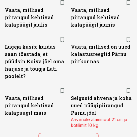
Vaata, millised
Vaata, millised
piirangud kehtivad
piirangud kehtivad
kalapüügil juulis
kalapüügil juunis
Lugeja küsib: kuidas
Vaata, millised on uued
saan tõestada, et
kalastusreeglid Pärnu
püüdsin Koiva jõel oma
piirkonnas
harjuse ja tõugja Läti
poolelt?
Vaata, millised
Selgusid ahvena ja koha
piirangud kehtivad
uued püügipiirangud
kalapüügil mais
Pärnu jõel
Ahvenale alammõõt 21 cm ja
kotilimiit 10 kg