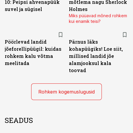
10: Peipsi ahvenapüük
mõtlema nagu Sherlock
suvel ja sügisel
Holmes
Miks püüavad mõned rohkem
kui enamik teisi?
Pöörlevad landid
Pärnus läks
jõeforellipüügil: kuidas
kohapüügiks! Loe siit,
rohkem kalu võtma
millised landid jõe
meelitada
alamjooksul kala
toovad
Rohkem kogemuslugusid
SEADUS