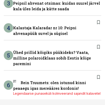
3
Peipsil ahvenat otsimas: kuidas suurel järvel
kala üles leida ja kätte saada
4
Kalastaja Kalaradar nr 10: Peipsi
ahvenapüük suvel ja sügisel
Ühed prillid kõigiks püükideks? Vaata,
5
milline polaroidklaas sobib Eestis kõige
paremini
Rein Truumets: olen istunud kinni
6
peaaegu igas mereääres kordonis!
Legendaarse punaseküti kolmveerand sajandit kalavetel