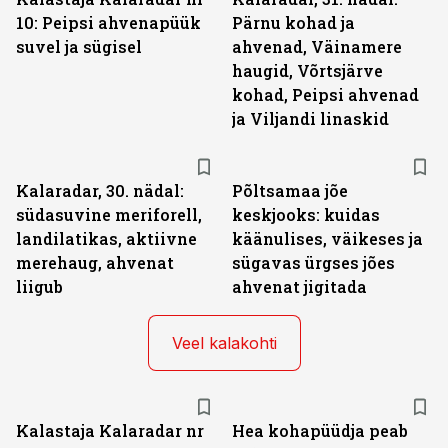
10: Peipsi ahvenapüük
Pärnu kohad ja
suvel ja sügisel
ahvenad, Väinamere
haugid, Võrtsjärve
kohad, Peipsi ahvenad
ja Viljandi linaskid
Kalaradar, 30. nädal:
Põltsamaa jõe
südasuvine meriforell,
keskjooks: kuidas
landilatikas, aktiivne
käänulises, väikeses ja
merehaug, ahvenat
sügavas ürgses jões
liigub
ahvenat jigitada
Veel kalakohti
Kalastaja Kalaradar nr
Hea kohapüüdja peab