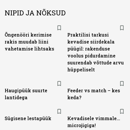
NIPID JA NÕKSUD
Õngenööri kerimise
Praktilisi tarkusi
rakis muudab liini
kevadise siirdekala
vahetamise lihtsaks
püügil: rakenduse
voolus pidurdamine
suurendab võttude arvu
hüppeliselt
Haugipüük suurte
Feeder vs match – kes
lantidega
keda?
Sügisene lestapüük
Kevadisele vimmale...
microjigiga!