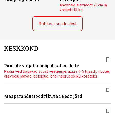
Ahvenale alammõõt 21 cm ja
kotilimiit 10 kg
Rohkem seadustest
KESKKOND
Paisude varjatud mõjud kalastikule
Paisjärved tõstavad suvist veetemperatuuri 4–5 kraadi, muutes
allavoolu jäävad jõelõigud lõhe-neerueosliku kolleteks
Maaparandustööd rikuvad Eesti jõed