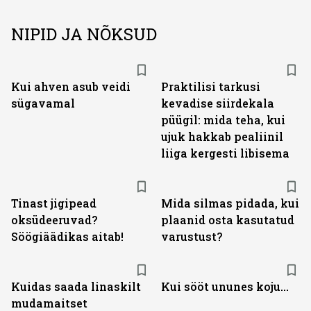
NIPID JA NÕKSUD
Kui ahven asub veidi
Praktilisi tarkusi
sügavamal
kevadise siirdekala
püügil: mida teha, kui
ujuk hakkab pealiinil
liiga kergesti libisema
Tinast jigipead
Mida silmas pidada, kui
oksüdeeruvad?
plaanid osta kasutatud
Söögiäädikas aitab!
varustust?
Kuidas saada linaskilt
Kui sööt ununes koju...
mudamaitset