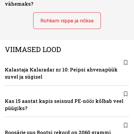
vähemaks?
Rohkem nippe ja nõkse
VIIMASED LOOD
Kalastaja Kalaradar nr 10: Peipsi ahvenapüük
suvel ja sügisel
Kas 15 aastat kapis seisnud PE-nöör kõlbab veel
püügiks?
Roosärje uus Rootsi rekord on 2060 grammi