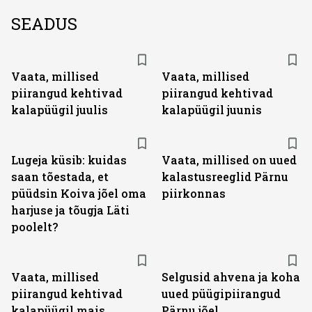
SEADUS
Vaata, millised
Vaata, millised
piirangud kehtivad
piirangud kehtivad
kalapüügil juulis
kalapüügil juunis
Lugeja küsib: kuidas
Vaata, millised on uued
saan tõestada, et
kalastusreeglid Pärnu
püüdsin Koiva jõel oma
piirkonnas
harjuse ja tõugja Läti
poolelt?
Vaata, millised
Selgusid ahvena ja koha
piirangud kehtivad
uued püügipiirangud
kalapüügil mais
Pärnu jõel