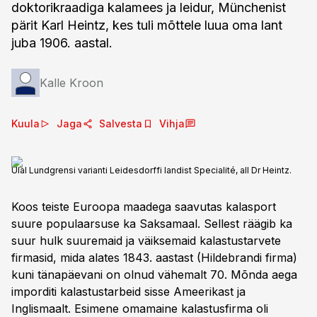
doktorikraadiga kalamees ja leidur, Münchenist
pärit Karl Heintz, kes tuli mõttele luua oma lant
juba 1906. aastal.
Kalle Kroon
Kuula
Jaga
Salvesta
Vihja
Ülal Lundgrensi varianti Leidesdorffi landist Specialité, all Dr Heintz.
Koos teiste Euroopa maadega saavutas kalasport
suure populaarsuse ka Saksamaal. Sellest räägib ka
suur hulk suuremaid ja väiksemaid kalastustarvete
firmasid, mida alates 1843. aastast (Hildebrandi firma)
kuni tänapäevani on olnud vähemalt 70. Mõnda aega
imporditi kalastustarbeid sisse Ameerikast ja
Inglismaalt. Esimene omamaine kalastusfirma oli