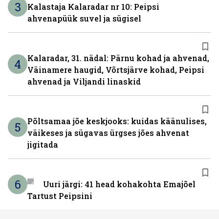
3
Kalastaja Kalaradar nr 10: Peipsi
ahvenapüük suvel ja sügisel
Kalaradar, 31. nädal: Pärnu kohad ja ahvenad,
4
Väinamere haugid, Võrtsjärve kohad, Peipsi
ahvenad ja Viljandi linaskid
Põltsamaa jõe keskjooks: kuidas käänulises,
5
väikeses ja sügavas ürgses jões ahvenat
jigitada
6
Uuri järgi: 41 head kohakohta Emajõel
Tartust Peipsini