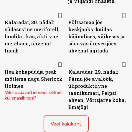
ja Viljandi linaskid
Kalaradar, 30. nädal:
Põltsamaa jõe
südasuvine meriforell,
keskjooks: kuidas
landilatikas, aktiivne
käänulises, väikeses ja
merehaug, ahvenat
sügavas ürgses jões
liigub
ahvenat jigitada
Hea kohapüüdja peab
Kalaradar, 29. nädal:
mõtlema nagu Sherlock
Pärnu jõe avalöök,
Holmes
üliproduktiivne
Miks püüavad mõned rohkem
rannikumeri, Peipsi
kui enamik teisi?
ahven, Võrtsjärve koha,
Emajõgi
Veel kalakohti