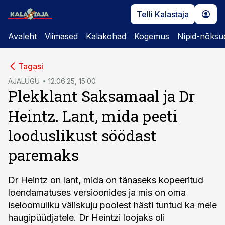
Telli Kalastaja
Avaleht
Viimased
Kalakohad
Kogemus
Nipid-nõksu
cebook
Tagasi
Twitter)
AJALUGU
12.06.25, 15:00
Plekklant Saksamaal ja Dr
kedIn
Heintz. Lant, mida peeti
ail
looduslikust söödast
k
paremaks
Dr Heintz on lant, mida on tänaseks kopeeritud
loendamatuses versioonides ja mis on oma
iseloomuliku väliskuju poolest hästi tuntud ka meie
haugipüüdjatele. Dr Heintzi loojaks oli