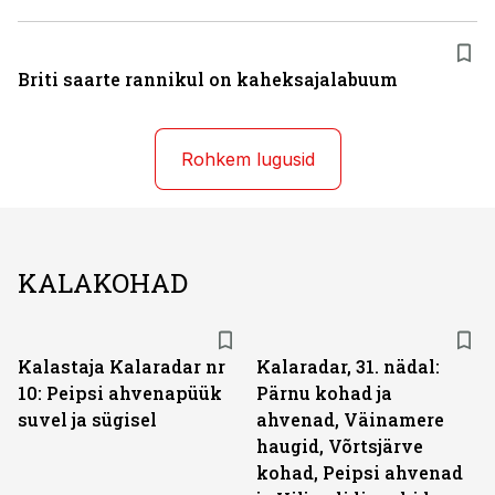
Briti saarte rannikul on kaheksajalabuum
Rohkem lugusid
KALAKOHAD
Kalastaja Kalaradar nr
Kalaradar, 31. nädal:
10: Peipsi ahvenapüük
Pärnu kohad ja
suvel ja sügisel
ahvenad, Väinamere
haugid, Võrtsjärve
kohad, Peipsi ahvenad