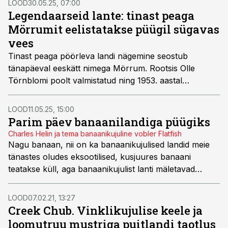
LOOD
30.05.25, 07:00
Legendaarseid lante: tinast peaga
Mörrumit eelistatakse püügil sügavas
vees
Tinast peaga pöörleva landi nägemine seostub
tänapäeval eeskätt nimega Mörrum. Rootsis Olle
Törnblomi poolt valmistatud ning 1953. aastal
patenteeritud landipea ja ehitus oli teedrajav juba
edaspidise Abu Mörrumi-nimelise pöörleva
LOOD
11.05.25, 15:00
kujunemisele.
Parim päev banaanilandiga püügiks
Charles Helin ja tema banaanikujuline vobler Flatfish
Nagu banaan, nii on ka banaanikujulised landid meie
tänastes oludes eksootilised, kusjuures banaani
teatakse küll, aga banaanikujulist lanti mäletavad
vanema generatsiooni kalamehed vast nii 40–50 aasta
tagustest aegadest. USA-s ja Kanadas on seevastu
LOOD
07.02.21, 13:27
banaanikujuline vobler ka tänapäeval endiselt vägagi
Creek Chub. Vinklikujulise keele ja
kasutatav nii spinningupüügil kui paadi järel vedades.
loomutruu mustriga puitlandi taotlus