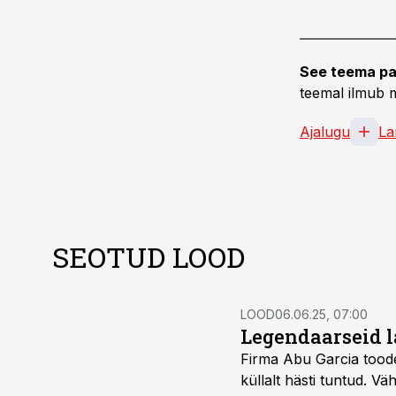
See teema pa
teemal ilmub m
Ajalugu
La
SEOTUD LOOD
LOOD
06.06.25, 07:00
Legendaarseid l
Firma Abu Garcia toode
küllalt hästi tuntud. V