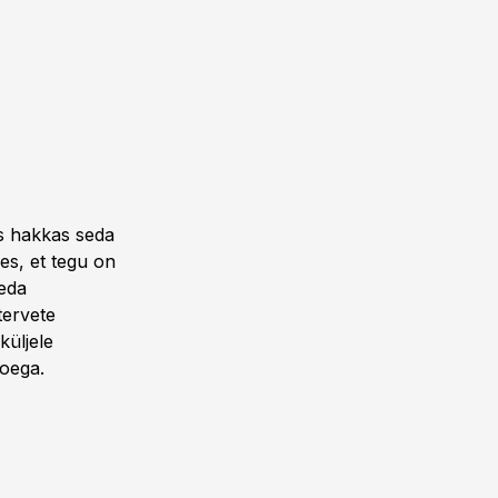
es hakkas seda
es, et tegu on
seda
tervete
küljele
poega.