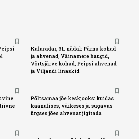
Peipsi
Kalaradar, 31. nädal: Pärnu kohad
el
ja ahvenad, Väinamere haugid,
Võrtsjärve kohad, Peipsi ahvenad
ja Viljandi linaskid
suvine
Põltsamaa jõe keskjooks: kuidas
tiivne
käänulises, väikeses ja sügavas
ürgses jões ahvenat jigitada