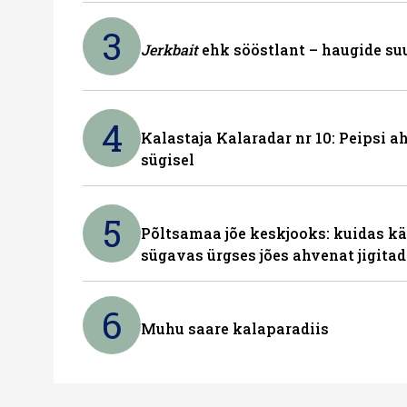
3
Jerkbait
ehk sööstlant – haugide suu
4
Kalastaja Kalaradar nr 10: Peipsi 
sügisel
5
Põltsamaa jõe keskjooks: kuidas kä
sügavas ürgses jões ahvenat jigita
6
Muhu saare kalaparadiis