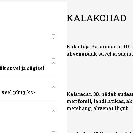
KALAKOHAD
Kalastaja Kalaradar nr 10: 
ahvenapüük suvel ja sügis
ük suvel ja sügisel
 veel püügiks?
Kalaradar, 30. nädal: süda
meriforell, landilatikas, ak
merehaug, ahvenat liigub