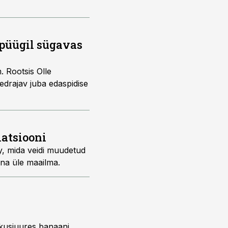
 püügil sügavas
 Rootsis Olle
eedrajav juba edaspidise
iatsiooni
by, mida veidi muudetud
ena üle maailma.
 kusjuures banaani