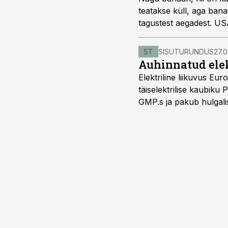
teatakse küll, aga ban
tagustest aegadest. US
kasutatav nii spinningu
ST
SISUTURUNDUS
27.0
Auhinnatud elek
Elektriline liikuvus Eu
täiselektrilise kaubiku 
GMP.s ja pakub hulgalis
kolmekohalise pakiauto
Viimast saab kohaldada