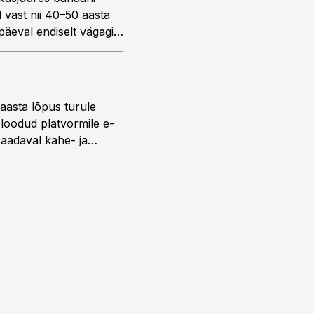
 vast nii 40–50 aasta
äeval endiselt vägagi
?
 aasta lõpus turule
s loodud platvormile e-
saadaval kahe- ja
lise reisijatebussina.
versioonis.