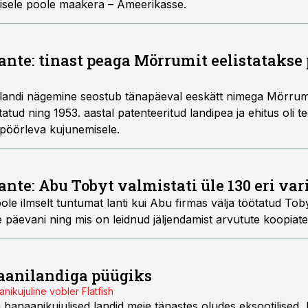
isele poole maakera – Ameerikasse.
ante: tinast peaga Mörrumit eelistatakse
landi nägemine seostub tänapäeval eeskätt nimega Mörrum.
atud ning 1953. aastal patenteeritud landipea ja ehitus oli t
pöörleva kujunemisele.
nte: Abu Tobyt valmistati üle 130 eri var
le ilmselt tuntumat lanti kui Abu firmas välja töötatud To
 päevani ning mis on leidnud jäljendamist arvutute koopiat
aanilandiga püügiks
nikujuline vobler Flatfish
 banaanikujulised landid meie tänastes oludes eksootilised,