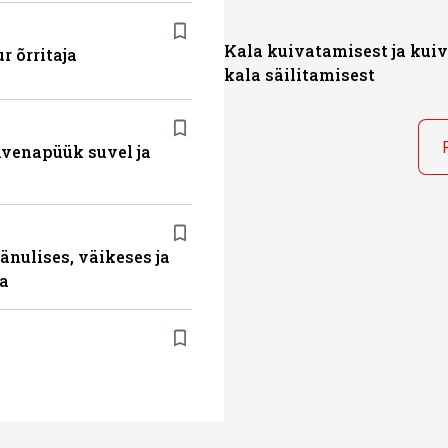
Kala kuivatamisest ja kui
r õrritaja
kala säilitamisest
ahvenapüük suvel ja
änulises, väikeses ja
da