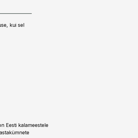
se, kui sel
on Eesti kalameestele
 aastakümnete