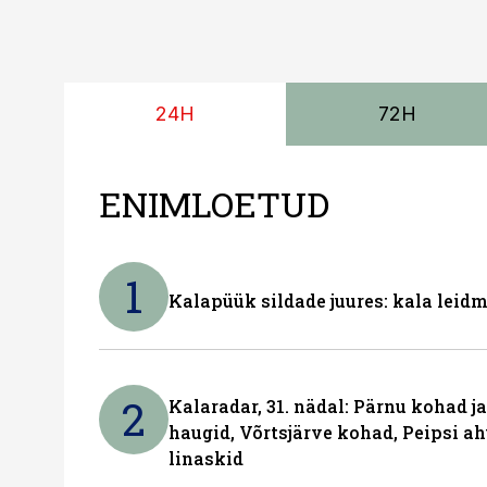
24H
72H
ENIMLOETUD
1
Kalapüük sildade juures: kala leid
2
Kalaradar, 31. nädal: Pärnu kohad 
haugid, Võrtsjärve kohad, Peipsi ah
linaskid