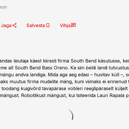
oon
Jaga
Salvesta
Vihja
ändas leiutaja käest kiiresti firma South Bend käsutusse, k
ime all South Bend Bass Oreno. Ka siin öeldi landi tutvustus
mängu andva landiga. Mida aga aeg edasi – huvitav küll –, 
ks muutus firma mudelite mäng, kuni viimaks ei erinenud 
oodang kuigivõrd tavapärase vobleri reeglipäraselt küljelt 
mängust. Robotlikust mängust, kui tsiteerida Lauri Rapala 