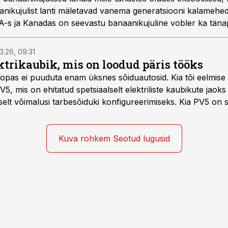
aanikujulist lanti mäletavad vanema generatsiooni kalamehed
A-s ja Kanadas on seevastu banaanikujuline vobler ka tänap
püügil kui paadi järel vedades. Mida see lant endast kujutab
3.26, 09:31
trikaubik, mis on loodud päris tööks
roopas ei puuduta enam üksnes sõiduautosid. Kia tõi eelmise
PV5, mis on ehitatud spetsiaalselt elektriliste kaubikute jaok
elt võimalusi tarbesõiduki konfigureerimiseks. Kia PV5 on 
na, 5-kohalise meeskonnakaubikuna ja viie- ning seitsmekoha
 ka invavedudeks. Aasta lõpus on mudel saadaval ka šassii 
Kuva rohkem Seotud lugusid