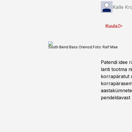
Kalle Kr
Kuula
South Bend Bass Orenod.
Foto:
Ralf Mae
Patendi idee r
lanti tootma n
korrapäratut 
korrapärasema
aastakümnete t
pendeldavast 