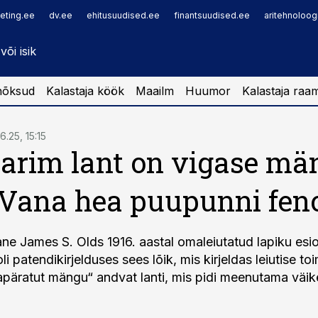
eting.ee
dv.ee
ehitusuudised.ee
finantsuudised.ee
aritehnoloog
nõksud
Kalastaja köök
Maailm
Huumor
Kalastaja raa
6.25, 15:15
arim lant on vigase m
 Vana hea puupunni fe
ane James S. Olds 1916. aastal omaleiutatud lapiku esio
oli patendikirjelduses sees lõik, mis kirjeldas leiutise to
rapäratut mängu“ andvat lanti, mis pidi meenutama väik