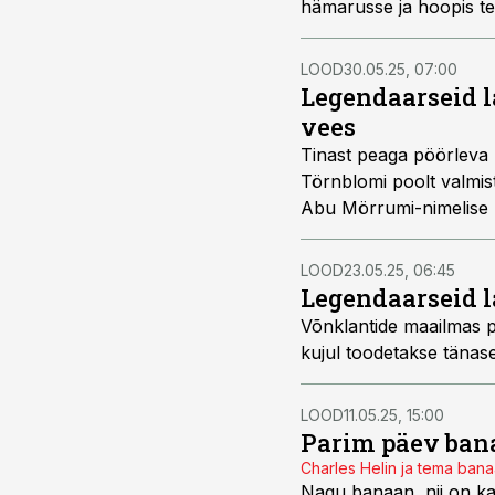
hämarusse ja hoopis te
LOOD
30.05.25, 07:00
Legendaarseid l
vees
Tinast peaga pöörleva 
Törnblomi poolt valmist
Abu Mörrumi-nimelise 
LOOD
23.05.25, 06:45
Legendaarseid la
Võnklantide maailmas po
kujul toodetakse tänase
LOOD
11.05.25, 15:00
Parim päev ban
Charles Helin ja tema banaa
Nagu banaan, nii on ka