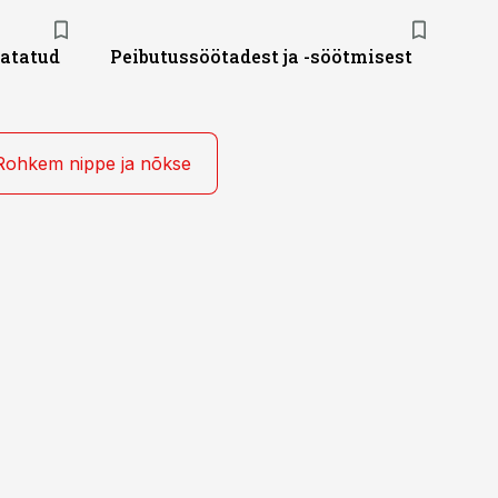
vatatud
Peibutussöötadest ja -söötmisest
Rohkem nippe ja nõkse