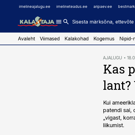
imelineajalugu.ee
raamatupidaja.ee
imelineajalugu.ee
imelineteadus.ee
aripaev.ee
bestmark
imelineteadus.ee
toostusuudised.ee
kaubandus.ee
Avaleht
Viimased
Kalakohad
Kogemus
Nipid-
cebook
AJALUGU
18.0
Kas p
Twitter)
kedIn
lant?
ail
k
Kui ameerikl
patendi sai, 
„vigast, kor
liikumist.