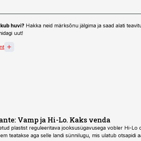
kub huvi?
Hakka neid märksõnu jälgima ja saad alati teavitu
idagi uut!
nt
ante: Vamp ja Hi-Lo. Kaks venda
tud plastist reguleeritava jooksusügavusega vobler Hi-Lo 
ähem teatakse aga selle landi sünnilugu, mis ulatub otsapidi