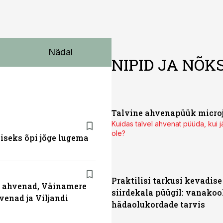
Nädal
NIPID JA NÕK
Talvine ahvenapüük microj
Kuidas talvel ahvenat püüda, kui j
ole?
miseks õpi jõge lugema
Praktilisi tarkusi kevadise
ja ahvenad, Väinamere
siirdekala püügil: vanakoo
venad ja Viljandi
hädaolukordade tarvis