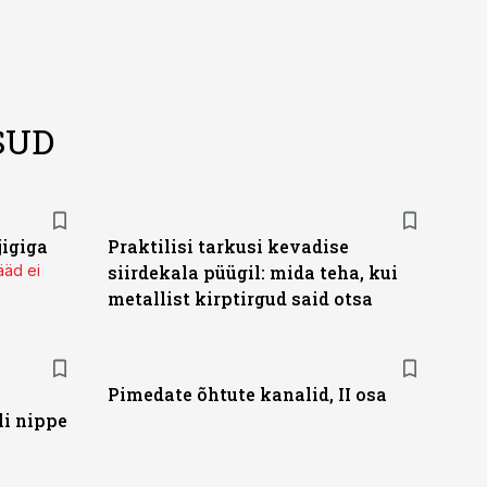
SUD
igiga
Praktilisi tarkusi kevadise
ääd ei
siirdekala püügil: mida teha, kui
metallist kirptirgud said otsa
Pimedate õhtute kanalid, II osa
li nippe