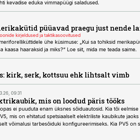
lahti kevadise eduka vimmapüügi saladused.
erikakütid püüavad praegu just nende la
ioonide kirjeldused ja taktikasoovitused
 meriforelliküttidele ühe küsimuse: „Kui sa tohiksid merikapü
d sa kaasa haaraksid ja miks?“ Loe siit, mida me teada saime.
 kirk, serk, kottsuu ehk lihtsalt vimb
3.26, 09:31
trikaubik, mis on loodud päris tööks
roopas ei puuduta enam üksnes sõiduautosid. Kia tõi eelmise
PV5, mis on ehitatud spetsiaalselt elektriliste kaubikute jaok
elt võimalusi tarbesõiduki konfigureerimiseks. Kia PV5 on 
na, 5-kohalise meeskonnakaubikuna ja viie- ning seitsmekoha
 ka invavedudeks. Aasta lõpus on mudel saadaval ka šassii 