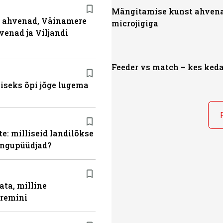
Mängitamise kunst ahven
ja ahvenad, Väinamere
microjigiga
venad ja Viljandi
Feeder vs match – kes ked
miseks õpi jõge lugema
e: milliseid landilõkse
ingupüüdjad?
ata, milline
aremini