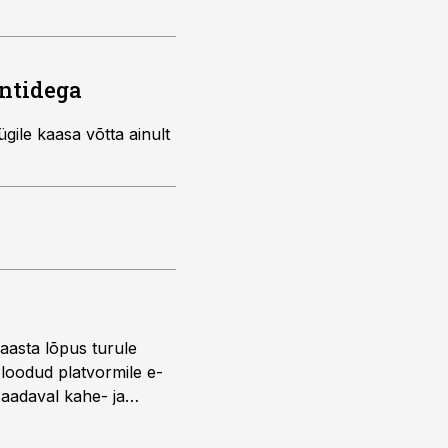
ntidega
ügile kaasa võtta ainult
 aasta lõpus turule
s loodud platvormile e-
saadaval kahe- ja
lise reisijatebussina.
versioonis.