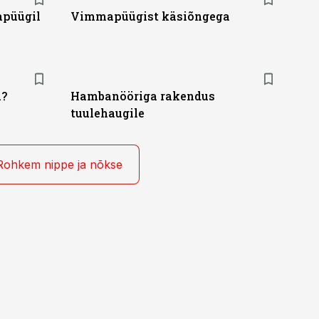
apüügil
Vimmapüügist käsiõngega
a?
Hambanööriga rakendus
tuulehaugile
Rohkem nippe ja nõkse