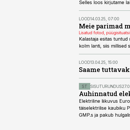
Selles loos kirjutame 
LOOD
14.03.25, 07:00
Meie parimad m
Lisatud fotod, püügisituats
Kalastaja esitas tuntud
kolm lanti, siis millise
LOOD
13.04.25, 15:00
Saame tuttavaks:
ST
SISUTURUNDUS
27.0
Auhinnatud elek
Elektriline liikuvus Eu
täiselektrilise kaubiku 
GMP.s ja pakub hulgalis
kolmekohalise pakiauto
Viimast saab kohaldada