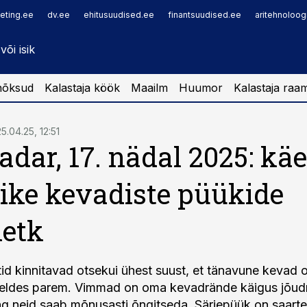
eting.ee
dv.ee
ehitusuudised.ee
finantsuudised.ee
aritehnoloog
nõksud
Kalastaja köök
Maailm
Huumor
Kalastaja raa
25.04.25, 12:51
adar, 17. nädal 2025: kä
ke kevadiste püükide
hetk
ütid kinnitavad otsekui ühest suust, et tänavune kevad 
reldes parem. Vimmad on oma kevadrände käigus jõud
ng neid saab mõnusasti õngitseda. Särjepüük on saarte