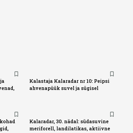
ja
Kalastaja Kalaradar nr 10: Peipsi
venad,
ahvenapüük suvel ja sügisel
u kohad
Kalaradar, 30. nädal: südasuvine
gid,
meriforell, landilatikas, aktiivne