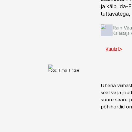
ja käib Ida-E
tuttavatega, 
Rain Vää
Kalastaja 
Kuula
Foto:
Timo Tintse
Ühena viimast
seal välja jõ
suure saare p
põhihordid on