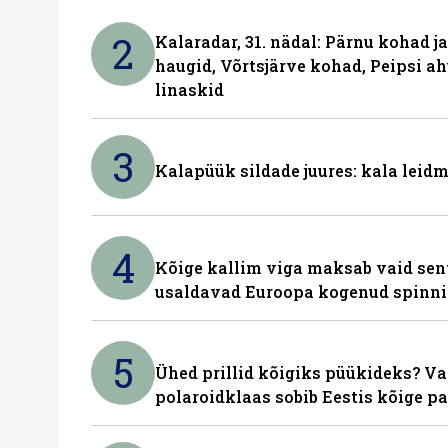
2
Kalaradar, 31. nädal: Pärnu kohad 
haugid, Võrtsjärve kohad, Peipsi ah
linaskid
3
Kalapüük sildade juures: kala leid
4
Kõige kallim viga maksab vaid sent
usaldavad Euroopa kogenud spinn
5
Ühed prillid kõigiks püükideks? Va
polaroidklaas sobib Eestis kõige p