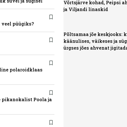
ük suvel ja sügisel
Võrtsjärve kohad, Peipsi 
ja Viljandi linaskid
 veel püügiks?
Põltsamaa jõe keskjooks: 
käänulises, väikeses ja sü
ürgses jões ahvenat jigitad
line polaroidklaas
 pikanokalist Poola ja