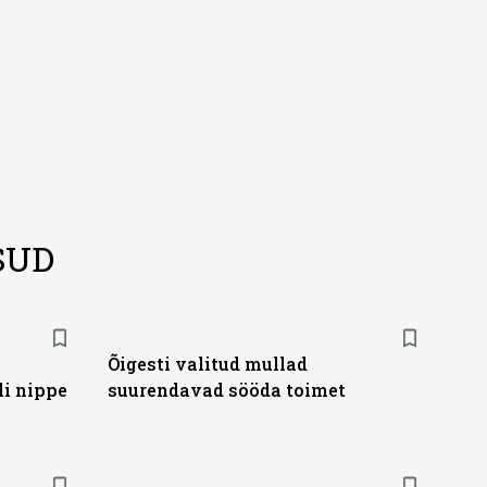
SUD
Õigesti valitud mullad
li nippe
suurendavad sööda toimet