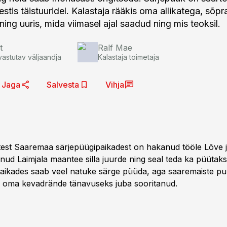
estis täistuuridel. Kalastaja rääkis oma allikatega, sõpr
ning uuris, mida viimasel ajal saadud ning mis teoksil.
t
Ralf Mae
vastutav väljaandja
Kalastaja toimetaja
Jaga
Salvesta
Vihja
est Saaremaa särjepüügipaikadest on hakanud tööle Lõve j
udnud Laimjala maantee silla juurde ning seal teda ka püüta
aikades saab veel natuke särge püüda, aga saaremaiste p
 oma kevadrände tänavuseks juba sooritanud.