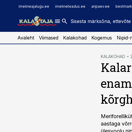
imelineajalugu.ee
raamatupidaja.ee
imelineajalugu.ee
imelineteadus.ee
aripaev.ee
bestmark
imelineteadus.ee
toostusuudised.ee
kaubandus.ee
Avaleht
Viimased
Kalakohad
Kogemus
Nipid-
cebook
KALAKOHAD
Kalar
Twitter)
kedIn
enami
ail
kõrg
k
Meriforellik
aastaga võr
ülesvoolu ni