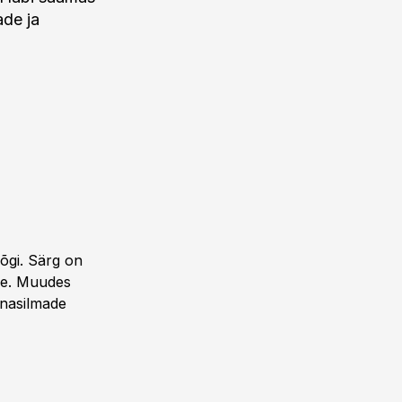
ade ja
õgi. Särg on
kse. Muudes
unasilmade