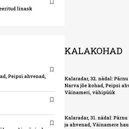
eeritud linask
KALAKOHAD
had, Peipsi ahvenad,
Kalaradar, 32. nädal: Pärnu 
Narva jõe kohad, Peipsi ah
Väinameri, vähipüük
Kalaradar, 31. nädal: Pärn
ja ahvenad, Väinamere hau