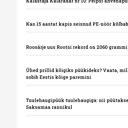
Kalastaja Kalaradar nr 10: Peipsi ahvenapü
Kas 15 aastat kapis seisnud PE-nöör kõlbab
Roosärje uus Rootsi rekord on 2060 grammi
Ühed prillid kõigiks püükideks? Vaata, mil
sobib Eestis kõige paremini
Tuulehaugipüük tuulehaugiga: nii püütakse
Saksamaa rannikul