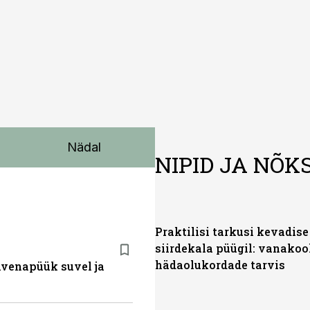
Nädal
NIPID JA NÕK
Praktilisi tarkusi kevadise
siirdekala püügil: vanakoo
hädaolukordade tarvis
ahvenapüük suvel ja