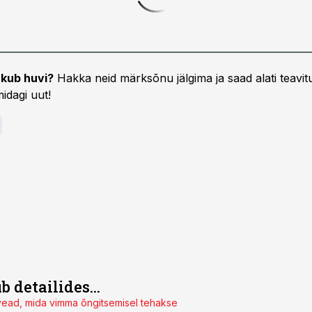
kub huvi?
Hakka neid märksõnu jälgima ja saad alati teavitu
idagi uut!
 detailides...
 vead, mida vimma õngitsemisel tehakse