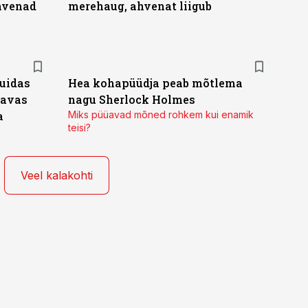
ahvenad
merehaug, ahvenat liigub
kuidas
Hea kohapüüdja peab mõtlema
gavas
nagu Sherlock Holmes
a
Miks püüavad mõned rohkem kui enamik
teisi?
Veel kalakohti