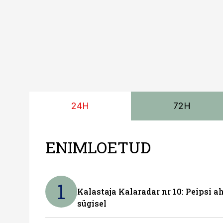
24H
72H
ENIMLOETUD
1
Kalastaja Kalaradar nr 10: Peipsi 
sügisel