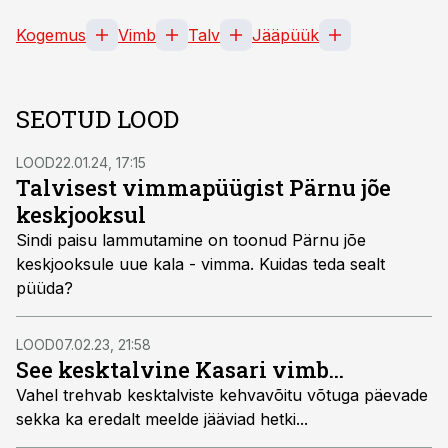
Kogemus
Vimb
Talv
Jääpüük
SEOTUD LOOD
LOOD
22.01.24, 17:15
Talvisest vimmapüügist Pärnu jõe
keskjooksul
Sindi paisu lammutamine on toonud Pärnu jõe
keskjooksule uue kala - vimma. Kuidas teda sealt
püüda?
LOOD
07.02.23, 21:58
See kesktalvine Kasari vimb...
Vahel trehvab kesktalviste kehvavõitu võtuga päevade
sekka ka eredalt meelde jääviad hetki...