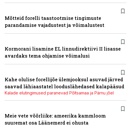
Mõtteid forelli taastootmise tingimuste
parandamise vajadustest ja võimalustest
Kormorani lisamine EL linnudirektiivi II lisasse
avardaks tema ohjamise võimalusi
Kahe olulise forellijõe ülemjooksul asuvad järved
saavad lähiaastatel looduslähedased kalapääsud
Kalade elutingimused paranevad Põltsamaa ja Pärnu jõel
Meie vete võõrliike: ameerika kammloom
suuremat osa Läänemerd ei ohusta