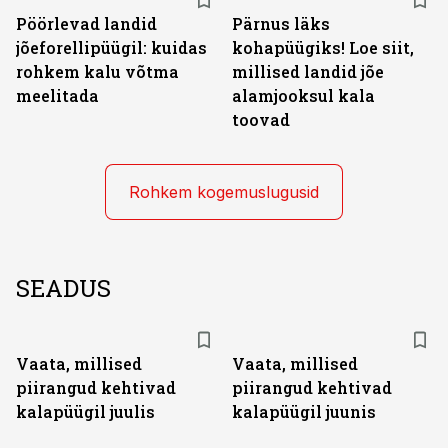
Pöörlevad landid
Pärnus läks
jõeforellipüügil: kuidas
kohapüügiks! Loe siit,
rohkem kalu võtma
millised landid jõe
meelitada
alamjooksul kala
toovad
Rohkem kogemuslugusid
SEADUS
Vaata, millised
Vaata, millised
piirangud kehtivad
piirangud kehtivad
kalapüügil juulis
kalapüügil juunis