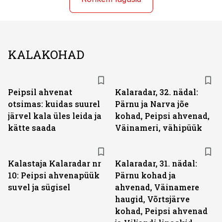
KALAKOHAD
Peipsil ahvenat
Kalaradar, 32. nädal:
otsimas: kuidas suurel
Pärnu ja Narva jõe
järvel kala üles leida ja
kohad, Peipsi ahvenad,
kätte saada
Väinameri, vähipüük
Kalastaja Kalaradar nr
Kalaradar, 31. nädal:
10: Peipsi ahvenapüük
Pärnu kohad ja
suvel ja sügisel
ahvenad, Väinamere
haugid, Võrtsjärve
kohad, Peipsi ahvenad