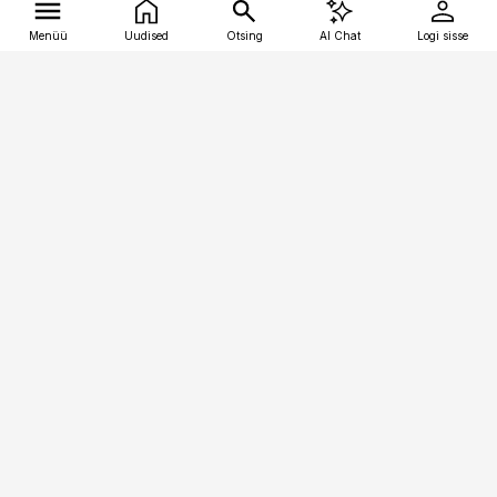
Menüü
Uudised
Otsing
AI Chat
Logi sisse
Vana-Lõuna 39/1, 19094 Tallinn
(+372) 667 0111
kalastaja@aripaev.ee
Telli
Reklaam
Firmast
Sisu kasutamisõigused
Ajakirjaniku
eetikakoodeks
Üldtingimused
Privaatsustingimused
Küpsiste poliitika
KKK
Eesti Meediaettevõtete
Eelistuste haldamine
Liit