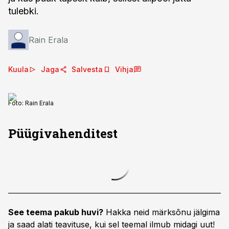
tulebki.
Rain Erala
Kuula
Jaga
Salvesta
Vihja
Foto:
Rain Erala
Püügivahenditest
See teema pakub huvi?
Hakka neid märksõnu jälgima
ja saad alati teavituse, kui sel teemal ilmub midagi uut!