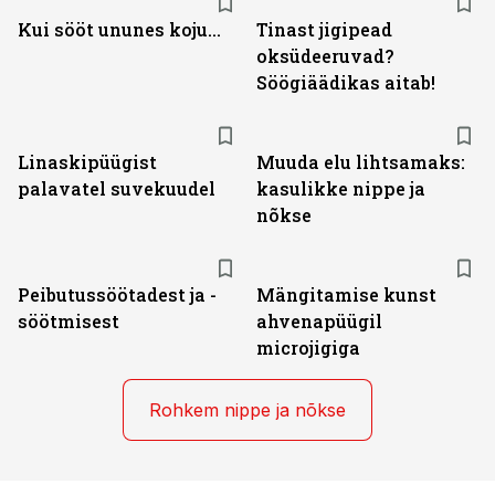
Kui sööt ununes koju...
Tinast jigipead
oksüdeeruvad?
Söögiäädikas aitab!
Linaskipüügist
Muuda elu lihtsamaks:
palavatel suvekuudel
kasulikke nippe ja
nõkse
Peibutussöötadest ja -
Mängitamise kunst
söötmisest
ahvenapüügil
microjigiga
Rohkem nippe ja nõkse