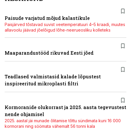
Paisude varjatud mõjud kalastikule
Paisjärved tõstavad suvist veetemperatuuri 4–5 kraadi, muutes
allavoolu jäävad jõelõigud lõhe-neerueosliku kolleteks
Maaparandustööd rikuvad Eesti jõed
Teadlased valmistasid kalade lõpustest
inspireeritud mikroplasti filtri
Kormoranide olukorrast ja 2025. aasta tegevustest
nende ohjamisel
2025. aastal jäi munade õlitamise tõttu sündimata kuni 16 000
kormorani ning söömata vähemalt 56 tonni kala