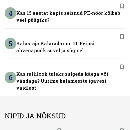
4
Kas 15 aastat kapis seisnud PE-nöör kõlbab
veel püügiks?
5
Kalastaja Kalaradar nr 10: Peipsi
ahvenapüük suvel ja sügisel
Kas rullilook tuleks sulgeda käega või
6
vändaga? Uurime kalameeste igavest
vaidlust
NIPID JA NÕKSUD