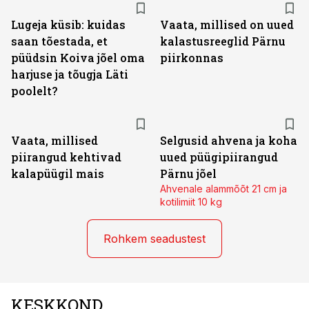
Lugeja küsib: kuidas
Vaata, millised on uued
saan tõestada, et
kalastusreeglid Pärnu
püüdsin Koiva jõel oma
piirkonnas
harjuse ja tõugja Läti
poolelt?
Vaata, millised
Selgusid ahvena ja koha
piirangud kehtivad
uued püügipiirangud
kalapüügil mais
Pärnu jõel
Ahvenale alammõõt 21 cm ja
kotilimiit 10 kg
Rohkem seadustest
KESKKOND