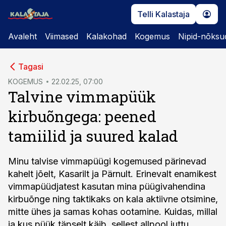
Telli Kalastaja
Avaleht
Viimased
Kalakohad
Kogemus
Nipid-nõksu
cebook
Tagasi
Twitter)
KOGEMUS
22.02.25, 07:00
Talvine vimmapüük
kedIn
kirbuõngega: peened
ail
tamiilid ja suured kalad
k
Minu talvise vimmapüügi kogemused pärinevad
kahelt jõelt, Kasarilt ja Pärnult. Erinevalt enamikest
vimmapüüdjatest kasutan mina püügivahendina
kirbuõnge ning taktikaks on kala aktiivne otsimine,
mitte ühes ja samas kohas ootamine. Kuidas, millal
ja kus püük täpselt käib, sellest allpool juttu