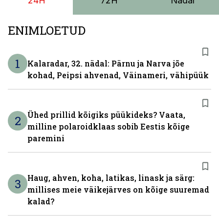
24H
72H
Nädal
reisijatebussina. Viimast saab kohaldada ka
invavedudeks. Aasta lõpus on mudel saadaval ka šassii
versioonis.
ENIMLOETUD
1
Kalaradar, 32. nädal: Pärnu ja Narva jõe
kohad, Peipsi ahvenad, Väinameri, vähipüük
Ühed prillid kõigiks püükideks? Vaata,
2
milline polaroidklaas sobib Eestis kõige
paremini
Haug, ahven, koha, latikas, linask ja särg:
3
millises meie väikejärves on kõige suuremad
kalad?