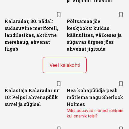
ja Viljandi linaskid
Kalaradar, 30. nädal:
Põltsamaa jõe
südasuvine meriforell,
keskjooks: kuidas
landilatikas, aktiivne
käänulises, väikeses ja
merehaug, ahvenat
sügavas ürgses jões
liigub
ahvenat jigitada
Veel kalakohti
Kalastaja Kalaradar nr
Hea kohapüüdja peab
10: Peipsi ahvenapüük
mõtlema nagu Sherlock
suvel ja sügisel
Holmes
Miks püüavad mõned rohkem
kui enamik teisi?