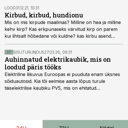
LOOD
31.12.21, 10:31
Kirbud, kirbud, hundionu
Mis on mis kirpude maailmas? Milline on hea ja milline
kehv kirp? Kas erkpunaseks värvitud kirp on parem
kui lihtsalt hõbedane või kuldne? kas kirbu asend
tamiilil mõjutab kuidagi kalade haakumist?
SISUTURUNDUS
27.03.26, 09:31
ST
Auhinnatud elektrikaubik, mis on
loodud päris tööks
Elektriline liikuvus Euroopas ei puuduta enam üksnes
sõiduautosid. Kia tõi eelmise aasta lõpus turule
täiselektrilise kaubiku PV5, mis on ehitatud
spetsiaalselt elektriliste kaubikute jaoks loodud
platvormile e-GMP.s ja pakub hulgaliselt võimalusi
tarbesõiduki konfigureerimiseks. Kia PV5 on saadaval
kahe- ja kolmekohalise pakiautona, 5-kohalise
meeskonnakaubikuna ja viie- ning seitsmekohalise