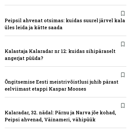
Peipsil ahvenat otsimas: kuidas suurel järvel kala
üles leida ja kätte saada
Kalastaja Kalaradar nr 12: kuidas sihipäraselt
angerjat püüda?
Õngitsemise Eesti meistrivõistlusi juhib pärast
eelviimast etappi Kaspar Mooses
Kalaradar, 32. nädal: Pärnu ja Narva jõe kohad,
Peipsi ahvenad, Väinameri, vähipüük