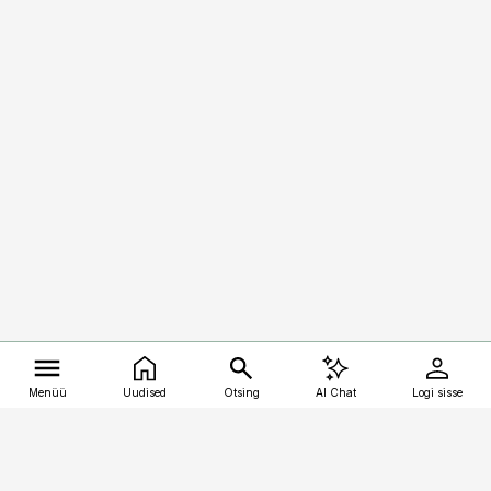
Menüü
Uudised
Otsing
AI Chat
Logi sisse
Vana-Lõuna 39/1, 19094 Tallinn