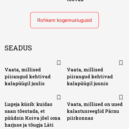
Rohkem kogemuslugusid
SEADUS
Vaata, millised
Vaata, millised
piirangud kehtivad
piirangud kehtivad
kalapüügil juulis
kalapüügil juunis
Lugeja küsib: kuidas
Vaata, millised on uued
saan tõestada, et
kalastusreeglid Pärnu
püüdsin Koiva jõel oma
piirkonnas
harjuse ja tõugja Läti