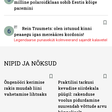
milline polaroidklaas sobib Eestis kõige
paremini
Rein Truumets: olen istunud kinni
6
peaaegu igas mereääres kordonis!
Legendaarse punaseküti kolmveerand sajandit kalavetel
NIPID JA NÕKSUD
Õngenööri kerimise
Praktilisi tarkusi
rakis muudab liini
kevadise siirdekala
vahetamise lihtsaks
püügil: rakenduse
voolus pidurdamine
suurendab võttude arvu