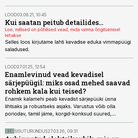
tonka- või fiidripüük, sest jõgi oli alamjooksul lai ja kala
liikus mõnusa õngitsemise mõistes kaldast liiga kaugel.
LOOD
03.08.21, 10:45
Pärast Sindi paisu lammutamist aga tõuseb vimb
Kui saatan peitub detailides...
massiliselt kuni Kesk-Eestis asuva Jändjani ning
Loe, millised on põhilised vead, mida vimma õngitsemisel
kalameeste rõõmuks saab seda kala püüda väga pikal
tehakse
Pärnu jõe lõigul.
Selles loos kirjutame lahti kevadise eduka vimmapüügi
saladused.
LOOD
27.01.25, 12:54
Enamlevinud vead kevadisel
särjepüügil: miks osad mehed saavad
rohkem kala kui teised?
Enamik kalamehi peab kevadist särjepüüki üsna
lihtsaks ja robustseks asjaks. Varustus võib olla
poriodav, tamiil jäme, korgid-konksud suured,
peibutussööta pole vaja, konksu otsa pane mida
iganes – küll võtab! Tõesti – kevadist siirdesärge on
SISUTURUNDUS
27.03.26, 09:31
ST
võimalik mingil perioodil tabada ka nii, paraku on see