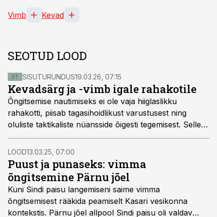
Vimb
Kevad
SEOTUD LOOD
SISUTURUNDUS
19.03.26, 07:15
ST
Kevadsärg ja -vimb igale rahakotile
Õngitsemise nautimiseks ei ole vaja hiiglaslikku
rahakotti, piisab tagasihoidlikust varustusest ning
oluliste taktikaliste nüansside õigesti tegemisest. Selles
artiklis jagavad kalatarkust tippõngitsejad Jaan Grents
ja Janek Ilves.
LOOD
13.03.25, 07:00
Puust ja punaseks: vimma
õngitsemine Pärnu jõel
Kuni Sindi paisu langemiseni saime vimma
õngitsemisest rääkida peamiselt Kasari vesikonna
kontekstis. Pärnu jõel allpool Sindi paisu oli valdav