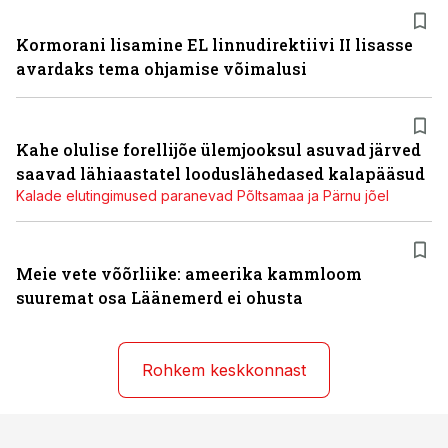
Kormorani lisamine EL linnudirektiivi II lisasse
avardaks tema ohjamise võimalusi
Kahe olulise forellijõe ülemjooksul asuvad järved
saavad lähiaastatel looduslähedased kalapääsud
Kalade elutingimused paranevad Põltsamaa ja Pärnu jõel
Meie vete võõrliike: ameerika kammloom
suuremat osa Läänemerd ei ohusta
Rohkem keskkonnast