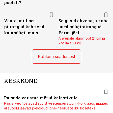
poolelt?
Vaata, millised
Selgusid ahvena ja koha
piirangud kehtivad
uued püügipiirangud
kalapüügil mais
Pärnu jõel
Ahvenale alammõõt 21 cm ja
kotilimiit 10 kg
Rohkem seadustest
KESKKOND
Paisude varjatud mõjud kalastikule
Paisjärved tõstavad suvist veetemperatuuri 4–5 kraadi, muutes
allavoolu jäävad jõelõigud lõhe-neerueosliku kolleteks