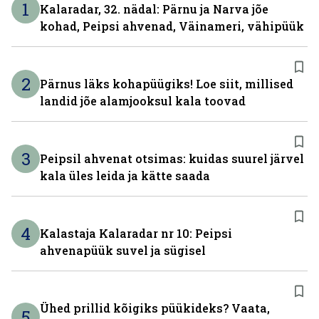
1
Kalaradar, 32. nädal: Pärnu ja Narva jõe
kohad, Peipsi ahvenad, Väinameri, vähipüük
2
Pärnus läks kohapüügiks! Loe siit, millised
landid jõe alamjooksul kala toovad
3
Peipsil ahvenat otsimas: kuidas suurel järvel
kala üles leida ja kätte saada
4
Kalastaja Kalaradar nr 10: Peipsi
ahvenapüük suvel ja sügisel
Ühed prillid kõigiks püükideks? Vaata,
5