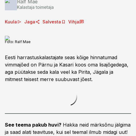
Ralf Mae
Kalastaja toimetaja
Kuula
Jaga
Salvesta
Vihja
Foto:
Ralf Mae
Eesti harrastuskalastajate seas kõige hinnatumad
vimmajõed on Pärnu ja Kasari koos oma lisajõgedega,
aga püütakse seda kala veel ka Pirita, Jägala ja
mitmest teisest merre suubuvast jõest.
See teema pakub huvi?
Hakka neid märksõnu jälgima
ja saad alati teavituse, kui sel teemal ilmub midagi uut!