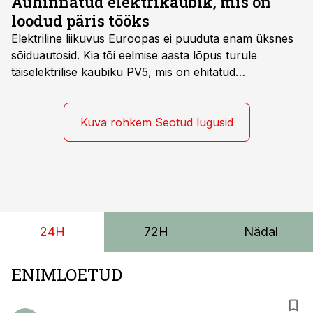
Auhinnatud elektrikaubik, mis on
aeg, mil särg haarab kõike ja valimatult, üsna lühike.
loodud päris tööks
Vigade vältimine ja optimaalseima varustuse
Elektriline liikuvus Euroopas ei puuduta enam üksnes
kasutamine tagab püüdjale suurema saagi.
sõiduautosid. Kia tõi eelmise aasta lõpus turule
täiselektrilise kaubiku PV5, mis on ehitatud
spetsiaalselt elektriliste kaubikute jaoks loodud
platvormile e-GMP.s ja pakub hulgaliselt võimalusi
tarbesõiduki konfigureerimiseks. Kia PV5 on saadaval
Kuva rohkem Seotud lugusid
kahe- ja kolmekohalise pakiautona, 5-kohalise
meeskonnakaubikuna ja viie- ning seitsmekohalise
reisijatebussina. Viimast saab kohaldada ka
invavedudeks. Aasta lõpus on mudel saadaval ka šassii
versioonis.
24H
72H
Nädal
ENIMLOETUD