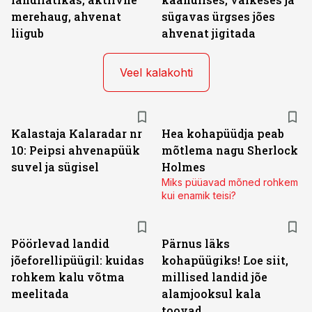
merehaug, ahvenat
sügavas ürgses jões
liigub
ahvenat jigitada
Veel kalakohti
Kalastaja Kalaradar nr
Hea kohapüüdja peab
10: Peipsi ahvenapüük
mõtlema nagu Sherlock
suvel ja sügisel
Holmes
Miks püüavad mõned rohkem
kui enamik teisi?
Pöörlevad landid
Pärnus läks
jõeforellipüügil: kuidas
kohapüügiks! Loe siit,
rohkem kalu võtma
millised landid jõe
meelitada
alamjooksul kala
toovad