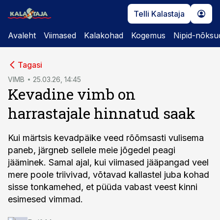
Telli Kalastaja
Avaleht
Viimased
Kalakohad
Kogemus
Nipid-nõksu
cebook
Tagasi
Twitter)
VIMB
25.03.26, 14:45
Kevadine vimb on
kedIn
harrastajale hinnatud saak
ail
k
Kui märtsis kevadpäike veed rõõmsasti vulisema
paneb, järgneb sellele meie jõgedel peagi
jääminek. Samal ajal, kui viimased jääpangad veel
mere poole triivivad, võtavad kallastel juba kohad
sisse tonkamehed, et püüda vabast veest kinni
esimesed vimmad.