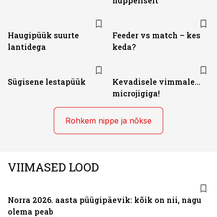
hüppeliselt
Haugipüük suurte
Feeder vs match – kes
lantidega
keda?
Sügisene lestapüük
Kevadisele vimmale...
microjigiga!
Rohkem nippe ja nõkse
VIIMASED LOOD
Norra 2026. aasta püügipäevik: kõik on nii, nagu
olema peab