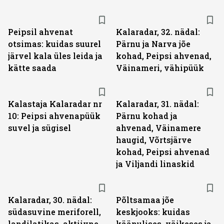
Peipsil ahvenat
Kalaradar, 32. nädal:
otsimas: kuidas suurel
Pärnu ja Narva jõe
järvel kala üles leida ja
kohad, Peipsi ahvenad,
kätte saada
Väinameri, vähipüük
Kalastaja Kalaradar nr
Kalaradar, 31. nädal:
10: Peipsi ahvenapüük
Pärnu kohad ja
suvel ja sügisel
ahvenad, Väinamere
haugid, Võrtsjärve
kohad, Peipsi ahvenad
ja Viljandi linaskid
Kalaradar, 30. nädal:
Põltsamaa jõe
südasuvine meriforell,
keskjooks: kuidas
landilatikas, aktiivne
käänulises, väikeses ja