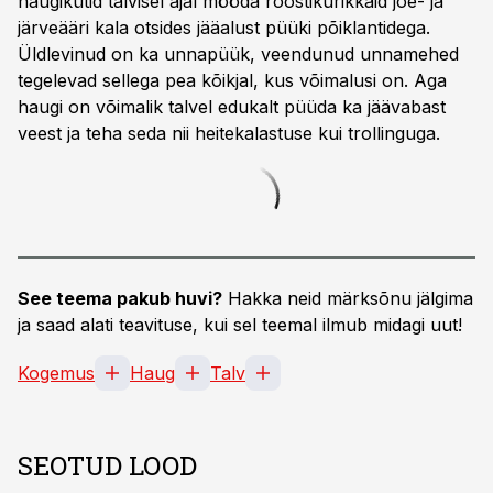
haugikütid talvisel ajal mööda roostikurikkaid jõe- ja
järveääri kala otsides jääalust püüki põiklantidega.
Üldlevinud on ka unnapüük, veendunud unnamehed
tegelevad sellega pea kõikjal, kus võimalusi on. Aga
haugi on võimalik talvel edukalt püüda ka jäävabast
veest ja teha seda nii heitekalastuse kui trollinguga.
See teema pakub huvi?
Hakka neid märksõnu jälgima
ja saad alati teavituse, kui sel teemal ilmub midagi uut!
Kogemus
Haug
Talv
SEOTUD LOOD