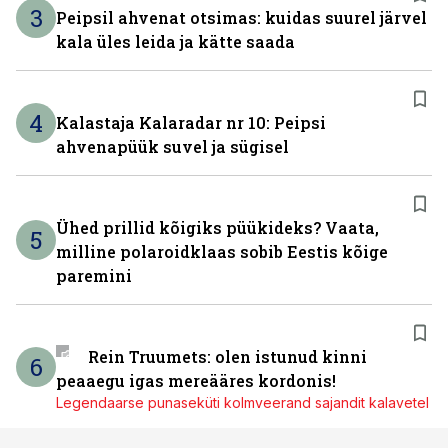
3
Peipsil ahvenat otsimas: kuidas suurel järvel
kala üles leida ja kätte saada
4
Kalastaja Kalaradar nr 10: Peipsi
ahvenapüük suvel ja sügisel
Ühed prillid kõigiks püükideks? Vaata,
5
milline polaroidklaas sobib Eestis kõige
paremini
Rein Truumets: olen istunud kinni
6
peaaegu igas mereääres kordonis!
Legendaarse punaseküti kolmveerand sajandit kalavetel