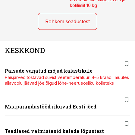
kotilimiit 10 kg
Rohkem seadustest
KESKKOND
Paisude varjatud mõjud kalastikule
Paisjärved tõstavad suvist veetemperatuuri 4–5 kraadi, muutes
allavoolu jäävad jõelõigud lõhe-neerueosliku kolleteks
Maaparandustööd rikuvad Eesti jõed
Teadlased valmistasid kalade lõpustest