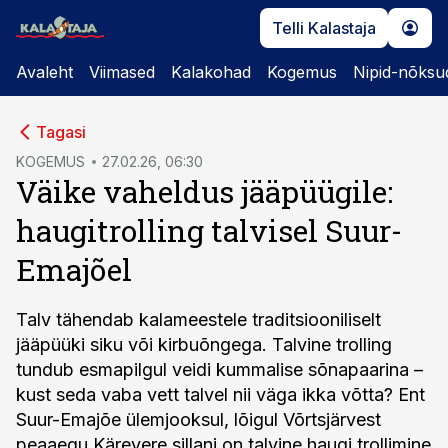
Telli Kalastaja
Avaleht
Viimased
Kalakohad
Kogemus
Nipid-nõksu
cebook
Tagasi
Twitter)
KOGEMUS
27.02.26, 06:30
Väike vaheldus jääpüügile:
kedIn
haugitrolling talvisel Suur-
ail
Emajõel
k
Talv tähendab kalameestele traditsiooniliselt
jääpüüki siku või kirbuõngega. Talvine trolling
tundub esmapilgul veidi kummalise sõnapaarina –
kust seda vaba vett talvel nii väga ikka võtta? Ent
Suur-Emajõe ülemjooksul, lõigul Võrtsjärvest
peaaegu Kärevere sillani on talvine haugi trollimine