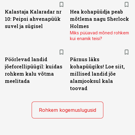
Kalastaja Kalaradar nr
Hea kohapüüdja peab
10: Peipsi ahvenapüük
mõtlema nagu Sherlock
suvel ja sügisel
Holmes
Miks püüavad mõned rohkem
kui enamik teisi?
Pöörlevad landid
Pärnus läks
jõeforellipüügil: kuidas
kohapüügiks! Loe siit,
rohkem kalu võtma
millised landid jõe
meelitada
alamjooksul kala
toovad
Rohkem kogemuslugusid