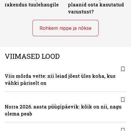
rakendus tuulehaugile
plaanid osta kasutatud
varustust?
Rohkem nippe ja nõkse
VIIMASED LOOD
Viis mõrda vette: nii leiad jõest üles koha, kus
vähki päriselt on
Norra 2026. aasta püügipäevik: kõik on nii, nagu
olema peab