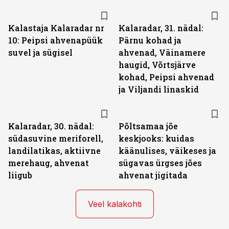
Kalastaja Kalaradar nr
Kalaradar, 31. nädal:
10: Peipsi ahvenapüük
Pärnu kohad ja
suvel ja sügisel
ahvenad, Väinamere
haugid, Võrtsjärve
kohad, Peipsi ahvenad
ja Viljandi linaskid
Kalaradar, 30. nädal:
Põltsamaa jõe
südasuvine meriforell,
keskjooks: kuidas
landilatikas, aktiivne
käänulises, väikeses ja
merehaug, ahvenat
sügavas ürgses jões
liigub
ahvenat jigitada
Veel kalakohti