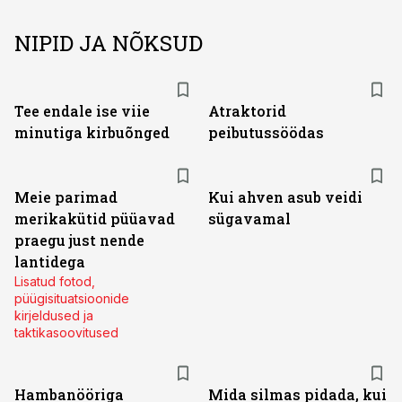
NIPID JA NÕKSUD
Tee endale ise viie
Atraktorid
minutiga kirbuõnged
peibutussöödas
Meie parimad
Kui ahven asub veidi
merikakütid püüavad
sügavamal
praegu just nende
lantidega
Lisatud fotod,
püügisituatsioonide
kirjeldused ja
taktikasoovitused
Hambanööriga
Mida silmas pidada, kui