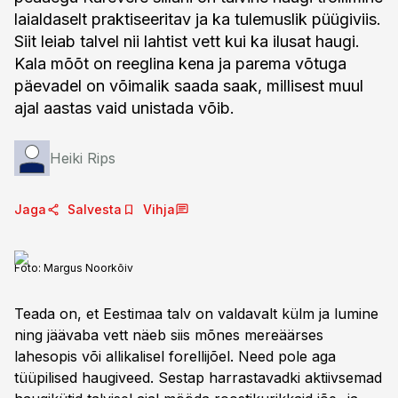
laialdaselt praktiseeritav ja ka tulemuslik püügiviis.
Siit leiab talvel nii lahtist vett kui ka ilusat haugi.
Kala mõõt on reeglina kena ja parema võtuga
päevadel on võimalik saada saak, millisest muul
ajal aastas vaid unistada võib.
Heiki Rips
Jaga
Salvesta
Vihja
Foto:
Margus Noorkõiv
Teada on, et Eestimaa talv on valdavalt külm ja lumine
ning jäävaba vett näeb siis mõnes mereäärses
lahesopis või allikalisel forellijõel. Need pole aga
tüüpilised haugiveed. Sestap harrastavadki aktiivsemad