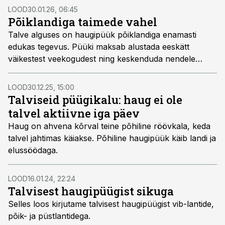
LOOD
30.01.26, 06:45
Põiklandiga taimede vahel
Talve alguses on haugipüük põiklandiga enamasti
edukas tegevus. Püüki maksab alustada eeskätt
väikestest veekogudest ning keskenduda nendele
veekogu osadele, mida hilissuvel kattis tihe taimevaip.
Selles loos räägimegi, kuidas põiklandiga veetaimede
LOOD
30.12.25, 15:00
vahelt püüda.
Talviseid püügikalu: haug ei ole
talvel aktiivne iga päev
Haug on ahvena kõrval teine põhiline röövkala, keda
talvel jahtimas käiakse. Põhiline haugipüük käib landi ja
elussöödaga.
LOOD
16.01.24, 22:24
Talvisest haugipüügist sikuga
Selles loos kirjutame talvisest haugipüügist vib-lantide,
põik- ja püstlantidega.