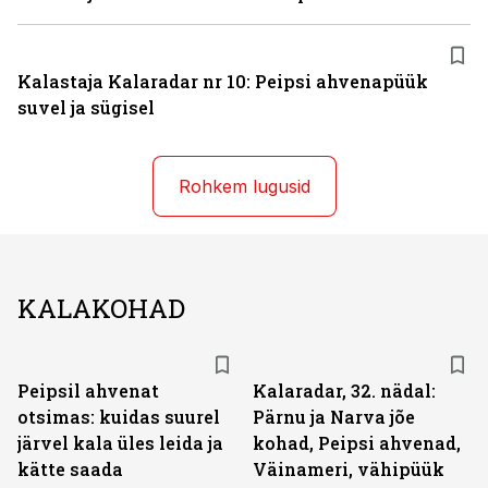
Kalastaja Kalaradar nr 10: Peipsi ahvenapüük
suvel ja sügisel
Rohkem lugusid
KALAKOHAD
Peipsil ahvenat
Kalaradar, 32. nädal:
otsimas: kuidas suurel
Pärnu ja Narva jõe
järvel kala üles leida ja
kohad, Peipsi ahvenad,
kätte saada
Väinameri, vähipüük