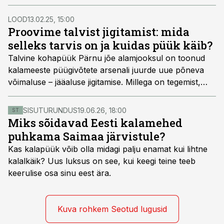
LOOD
13.02.25, 15:00
Proovime talvist jigitamist: mida
selleks tarvis on ja kuidas püük käib?
Talvine kohapüük Pärnu jõe alamjooksul on toonud
kalameeste püügivõtete arsenali juurde uue põneva
võimaluse – jääaluse jigitamise. Millega on tegemist,
mida selleks tarvis läheb ja kuidas see püük käib?
SISUTURUNDUS
19.06.26, 18:00
ST
Miks sõidavad Eesti kalamehed
puhkama Saimaa järvistule?
Kas kalapüük võib olla midagi palju enamat kui lihtne
kalalkäik? Uus luksus on see, kui keegi teine teeb
keerulise osa sinu eest ära.
Kuva rohkem Seotud lugusid