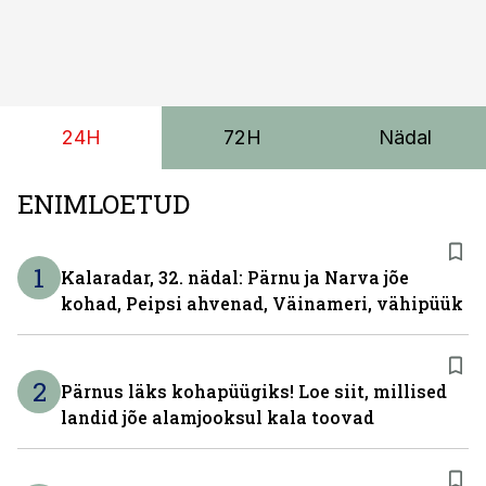
24H
72H
Nädal
ENIMLOETUD
1
Kalaradar, 32. nädal: Pärnu ja Narva jõe
kohad, Peipsi ahvenad, Väinameri, vähipüük
2
Pärnus läks kohapüügiks! Loe siit, millised
landid jõe alamjooksul kala toovad