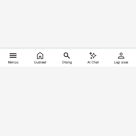
Menüü
Uudised
Otsing
AI Chat
Logi sisse
Vana-Lõuna 39/1, 19094 Tallinn
(+372) 667 0111
kalastaja@aripaev.ee
Telli
Reklaam
Firmast