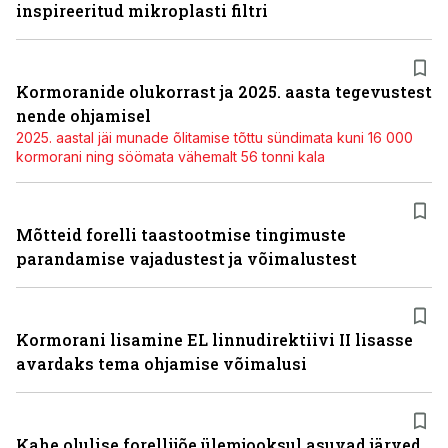
inspireeritud mikroplasti filtri
Kormoranide olukorrast ja 2025. aasta tegevustest
nende ohjamisel
2025. aastal jäi munade õlitamise tõttu sündimata kuni 16 000
kormorani ning söömata vähemalt 56 tonni kala
Mõtteid forelli taastootmise tingimuste
parandamise vajadustest ja võimalustest
Kormorani lisamine EL linnudirektiivi II lisasse
avardaks tema ohjamise võimalusi
Kahe olulise forellijõe ülemjooksul asuvad järved