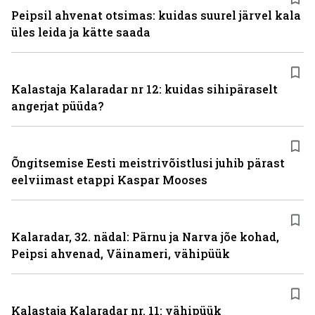
Peipsil ahvenat otsimas: kuidas suurel järvel kala
üles leida ja kätte saada
Kalastaja Kalaradar nr 12: kuidas sihipäraselt
angerjat püüda?
Õngitsemise Eesti meistrivõistlusi juhib pärast
eelviimast etappi Kaspar Mooses
Kalaradar, 32. nädal: Pärnu ja Narva jõe kohad,
Peipsi ahvenad, Väinameri, vähipüük
Kalastaja Kalaradar nr. 11: vähipüük