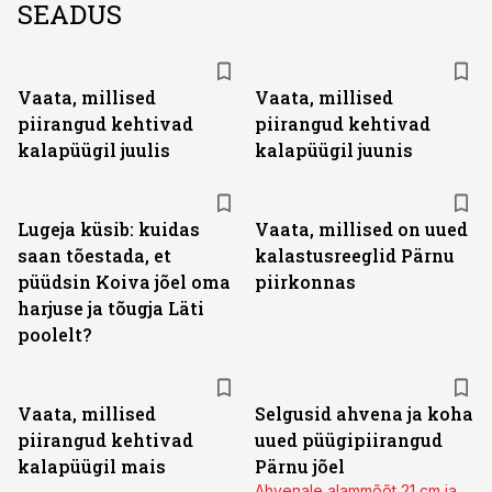
SEADUS
Vaata, millised
Vaata, millised
piirangud kehtivad
piirangud kehtivad
kalapüügil juulis
kalapüügil juunis
Lugeja küsib: kuidas
Vaata, millised on uued
saan tõestada, et
kalastusreeglid Pärnu
püüdsin Koiva jõel oma
piirkonnas
harjuse ja tõugja Läti
poolelt?
Vaata, millised
Selgusid ahvena ja koha
piirangud kehtivad
uued püügipiirangud
kalapüügil mais
Pärnu jõel
Ahvenale alammõõt 21 cm ja