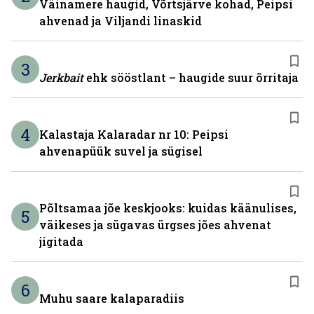
Väinamere haugid, Võrtsjärve kohad, Peipsi
ahvenad ja Viljandi linaskid
3
Jerkbait
ehk sööstlant – haugide suur õrritaja
4
Kalastaja Kalaradar nr 10: Peipsi
ahvenapüük suvel ja sügisel
Põltsamaa jõe keskjooks: kuidas käänulises,
5
väikeses ja sügavas ürgses jões ahvenat
jigitada
6
Muhu saare kalaparadiis