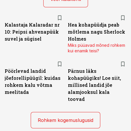
Kalastaja Kalaradar nr
Hea kohapüüdja peab
10: Peipsi ahvenapüük
mõtlema nagu Sherlock
suvel ja sügisel
Holmes
Miks püüavad mõned rohkem
kui enamik teisi?
Pöörlevad landid
Pärnus läks
jõeforellipüügil: kuidas
kohapüügiks! Loe siit,
rohkem kalu võtma
millised landid jõe
meelitada
alamjooksul kala
toovad
Rohkem kogemuslugusid