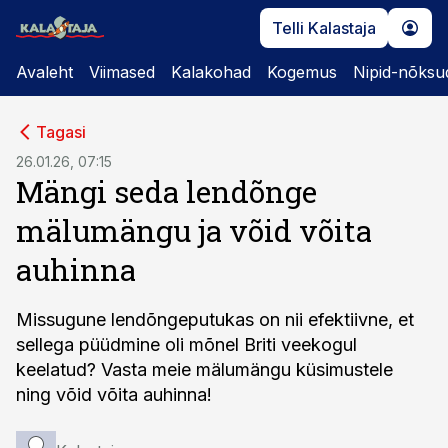
Telli Kalastaja
Avaleht
Viimased
Kalakohad
Kogemus
Nipid-nõksu
cebook
cebook
Tagasi
Twitter)
Twitter)
26.01.26, 07:15
Mängi seda lendõnge
kedIn
kedIn
mälumängu ja võid võita
ail
ail
auhinna
k
k
Missugune lendõngeputukas on nii efektiivne, et
sellega püüdmine oli mõnel Briti veekogul
keelatud? Vasta meie mälumängu küsimustele
ning võid võita auhinna!