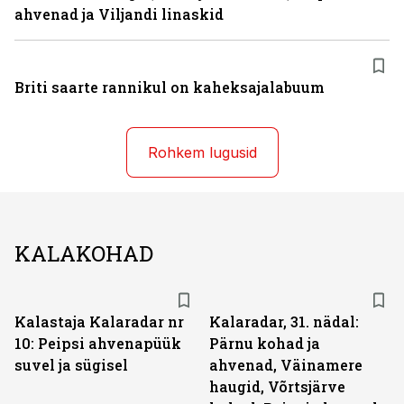
ahvenad ja Viljandi linaskid
Briti saarte rannikul on kaheksajalabuum
Rohkem lugusid
KALAKOHAD
Kalastaja Kalaradar nr
Kalaradar, 31. nädal:
10: Peipsi ahvenapüük
Pärnu kohad ja
suvel ja sügisel
ahvenad, Väinamere
haugid, Võrtsjärve