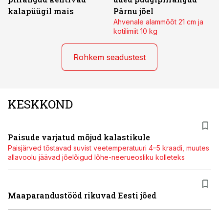
kalapüügil mais
Pärnu jõel
Ahvenale alammõõt 21 cm ja
kotilimiit 10 kg
Rohkem seadustest
KESKKOND
Paisude varjatud mõjud kalastikule
Paisjärved tõstavad suvist veetemperatuuri 4–5 kraadi, muutes
allavoolu jäävad jõelõigud lõhe-neerueosliku kolleteks
Maaparandustööd rikuvad Eesti jõed