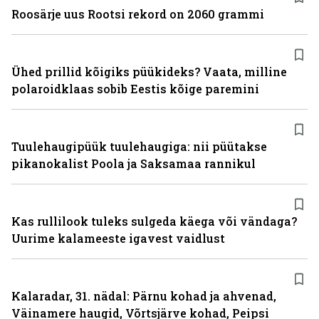
Roosärje uus Rootsi rekord on 2060 grammi
Ühed prillid kõigiks püükideks? Vaata, milline
polaroidklaas sobib Eestis kõige paremini
Tuulehaugipüük tuulehaugiga: nii püütakse
pikanokalist Poola ja Saksamaa rannikul
Kas rullilook tuleks sulgeda käega või vändaga?
Uurime kalameeste igavest vaidlust
Kalaradar, 31. nädal: Pärnu kohad ja ahvenad,
Väinamere haugid, Võrtsjärve kohad, Peipsi