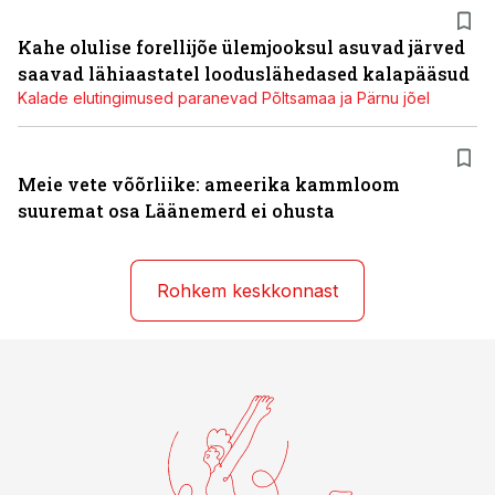
Kahe olulise forellijõe ülemjooksul asuvad järved
saavad lähiaastatel looduslähedased kalapääsud
Kalade elutingimused paranevad Põltsamaa ja Pärnu jõel
Meie vete võõrliike: ameerika kammloom
suuremat osa Läänemerd ei ohusta
Rohkem keskkonnast