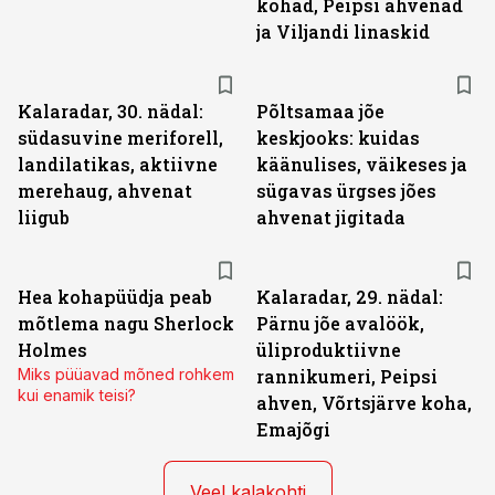
kohad, Peipsi ahvenad
ja Viljandi linaskid
Kalaradar, 30. nädal:
Põltsamaa jõe
südasuvine meriforell,
keskjooks: kuidas
landilatikas, aktiivne
käänulises, väikeses ja
merehaug, ahvenat
sügavas ürgses jões
liigub
ahvenat jigitada
Hea kohapüüdja peab
Kalaradar, 29. nädal:
mõtlema nagu Sherlock
Pärnu jõe avalöök,
Holmes
üliproduktiivne
Miks püüavad mõned rohkem
rannikumeri, Peipsi
kui enamik teisi?
ahven, Võrtsjärve koha,
Emajõgi
Veel kalakohti