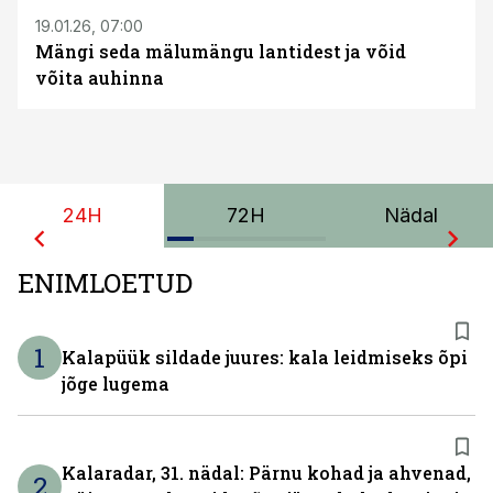
19.01.26, 07:00
Mängi seda mälumängu lantidest ja võid
võita auhinna
24H
72H
Nädal
ENIMLOETUD
1
Kalapüük sildade juures: kala leidmiseks õpi
jõge lugema
Kalaradar, 31. nädal: Pärnu kohad ja ahvenad,
2