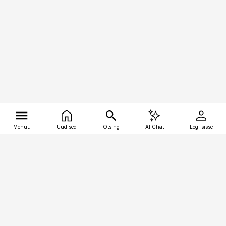
Menüü
Uudised
Otsing
AI Chat
Logi sisse
Vana-Lõuna 39/1, 19094 Tallinn
(+372) 667 0111
kalastaja@aripaev.ee