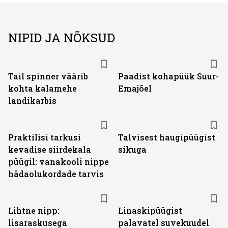
NIPID JA NÕKSUD
Tail spinner väärib
Paadist kohapüük Suur-
kohta kalamehe
Emajõel
landikarbis
Praktilisi tarkusi
Talvisest haugipüügist
kevadise siirdekala
sikuga
püügil: vanakooli nippe
hädaolukordade tarvis
Lihtne nipp:
Linaskipüügist
lisaraskusega
palavatel suvekuudel