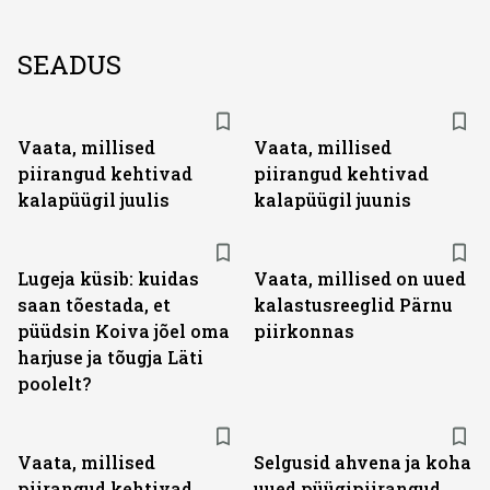
SEADUS
Vaata, millised
Vaata, millised
piirangud kehtivad
piirangud kehtivad
kalapüügil juulis
kalapüügil juunis
Lugeja küsib: kuidas
Vaata, millised on uued
saan tõestada, et
kalastusreeglid Pärnu
püüdsin Koiva jõel oma
piirkonnas
harjuse ja tõugja Läti
poolelt?
Vaata, millised
Selgusid ahvena ja koha
piirangud kehtivad
uued püügipiirangud