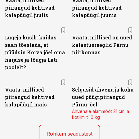
Vaata, millised
Vaata, millised
piirangud kehtivad
piirangud kehtivad
kalapüügil juulis
kalapüügil juunis
Lugeja küsib: kuidas
Vaata, millised on uued
saan tõestada, et
kalastusreeglid Pärnu
püüdsin Koiva jõel oma
piirkonnas
harjuse ja tõugja Läti
poolelt?
Vaata, millised
Selgusid ahvena ja koha
piirangud kehtivad
uued püügipiirangud
kalapüügil mais
Pärnu jõel
Ahvenale alammõõt 21 cm ja
kotilimiit 10 kg
Rohkem seadustest