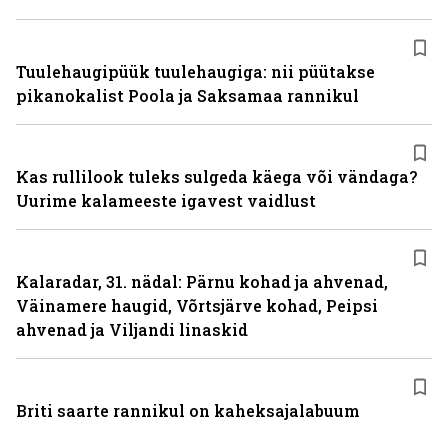
Tuulehaugipüük tuulehaugiga: nii püütakse
pikanokalist Poola ja Saksamaa rannikul
Kas rullilook tuleks sulgeda käega või vändaga?
Uurime kalameeste igavest vaidlust
Kalaradar, 31. nädal: Pärnu kohad ja ahvenad,
Väinamere haugid, Võrtsjärve kohad, Peipsi
ahvenad ja Viljandi linaskid
Briti saarte rannikul on kaheksajalabuum