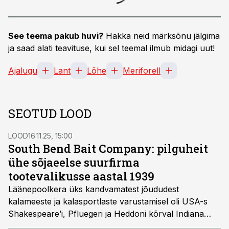
See teema pakub huvi?
Hakka neid märksõnu jälgima
ja saad alati teavituse, kui sel teemal ilmub midagi uut!
Ajalugu
Lant
Lõhe
Meriforell
SEOTUD LOOD
LOOD
16.11.25, 15:00
South Bend Bait Company: pilguheit
ühe sõjaeelse suurfirma
tootevalikusse aastal 1939
Läänepoolkera üks kandvamatest jõududest
kalameeste ja kalasportlaste varustamisel oli USA-s
Shakespeare’i, Pfluegeri ja Heddoni kõrval Indiana
osariigis asuv firma South Bend. Kuigi ettevõtte nimi on