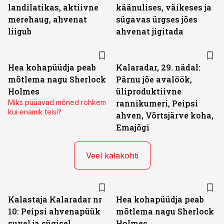
landilatikas, aktiivne
käänulises, väikeses ja
merehaug, ahvenat
sügavas ürgses jões
liigub
ahvenat jigitada
Hea kohapüüdja peab
Kalaradar, 29. nädal:
mõtlema nagu Sherlock
Pärnu jõe avalöök,
Holmes
üliproduktiivne
Miks püüavad mõned rohkem
rannikumeri, Peipsi
kui enamik teisi?
ahven, Võrtsjärve koha,
Emajõgi
Veel kalakohti
Kalastaja Kalaradar nr
Hea kohapüüdja peab
10: Peipsi ahvenapüük
mõtlema nagu Sherlock
suvel ja sügisel
Holmes