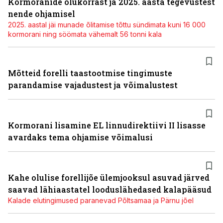
Kormoranide olukorrast ja 2025. aasta tegevustest
nende ohjamisel
2025. aastal jäi munade õlitamise tõttu sündimata kuni 16 000
kormorani ning söömata vähemalt 56 tonni kala
Mõtteid forelli taastootmise tingimuste
parandamise vajadustest ja võimalustest
Kormorani lisamine EL linnudirektiivi II lisasse
avardaks tema ohjamise võimalusi
Kahe olulise forellijõe ülemjooksul asuvad järved
saavad lähiaastatel looduslähedased kalapääsud
Kalade elutingimused paranevad Põltsamaa ja Pärnu jõel