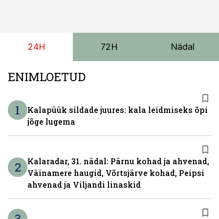
reisijatebussina. Viimast saab kohaldada ka
invavedudeks. Aasta lõpus on mudel saadaval ka šassii
versioonis.
24H
72H
Nädal
ENIMLOETUD
1
Kalapüük sildade juures: kala leidmiseks õpi
jõge lugema
Kalaradar, 31. nädal: Pärnu kohad ja ahvenad,
2
Väinamere haugid, Võrtsjärve kohad, Peipsi
ahvenad ja Viljandi linaskid
3