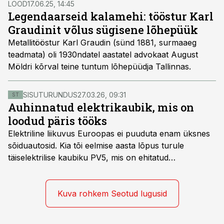
LOOD
17.06.25, 14:45
üles on võetud, pole üldsegi see, millena seda hiljem
Legendaarseid kalamehi: tööstur Karl
on esitletud ning viga on kandunud läbi aastakümnete.
Graudinit võlus sügisene lõhepüük
Metallitööstur Karl Graudin (sünd 1881, surmaaeg
teadmata) oli 1930ndatel aastatel advokaat August
Möldri kõrval teine tuntum lõhepüüdja Tallinnas.
SISUTURUNDUS
27.03.26, 09:31
ST
Auhinnatud elektrikaubik, mis on
loodud päris tööks
Elektriline liikuvus Euroopas ei puuduta enam üksnes
sõiduautosid. Kia tõi eelmise aasta lõpus turule
täiselektrilise kaubiku PV5, mis on ehitatud
spetsiaalselt elektriliste kaubikute jaoks loodud
platvormile e-GMP.s ja pakub hulgaliselt võimalusi
tarbesõiduki konfigureerimiseks. Kia PV5 on saadaval
Kuva rohkem Seotud lugusid
kahe- ja kolmekohalise pakiautona, 5-kohalise
meeskonnakaubikuna ja viie- ning seitsmekohalise