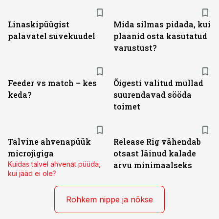
Linaskipüügist
Mida silmas pidada, kui
palavatel suvekuudel
plaanid osta kasutatud
varustust?
Feeder vs match – kes
Õigesti valitud mullad
keda?
suurendavad sööda
toimet
Talvine ahvenapüük
Release Rig vähendab
microjigiga
otsast läinud kalade
Kuidas talvel ahvenat püüda,
arvu minimaalseks
kui jääd ei ole?
Rohkem nippe ja nõkse