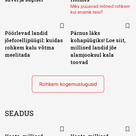
Miks püüavad mõned rohkem
kui enamik teisi?
Pöörlevad landid
Pärnus läks
jõeforellipüügil: kuidas
kohapüügiks! Loe siit,
rohkem kalu võtma
millised landid jõe
meelitada
alamjooksul kala
toovad
Rohkem kogemuslugusid
SEADUS