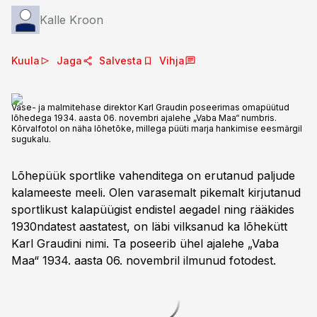
Kalle Kroon
Kuula
Jaga
Salvesta
Vihja
Vase- ja malmitehase direktor Karl Graudin poseerimas omapüütud
lõhedega 1934. aasta 06. novembri ajalehe „Vaba Maa“ numbris.
Kõrvalfotol on näha lõhetõke, millega püüti marja hankimise eesmärgil
sugukalu.
Lõhepüük sportlike vahenditega on erutanud paljude
kalameeste meeli. Olen varasemalt pikemalt kirjutanud
sportlikust kalapüügist endistel aegadel ning rääkides
1930ndatest aastatest, on läbi vilksanud ka lõhekütt
Karl Graudini nimi. Ta poseerib ühel ajalehe „Vaba
Maa“ 1934. aasta 06. novembril ilmunud fotodest.