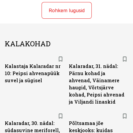
Rohkem lugusid
KALAKOHAD
Kalastaja Kalaradar nr
Kalaradar, 31. nädal:
10: Peipsi ahvenapüük
Pärnu kohad ja
suvel ja sügisel
ahvenad, Väinamere
haugid, Võrtsjärve
kohad, Peipsi ahvenad
ja Viljandi linaskid
Kalaradar, 30. nädal:
Põltsamaa jõe
südasuvine meriforell,
keskjooks: kuidas