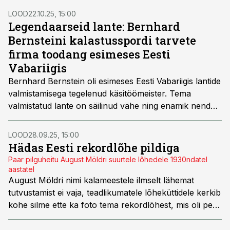
ühe või teise tootega läbi vilksatanud ka varem, on
LOOD
22.10.25, 15:00
kasulik heita põhjalikum pilk konkreetselt aega enne
Legendaarseid lante: Bernhard
sõda, et näha ja taibata neid olusid, tootelahendusi ja
Bernsteini kalastusspordi tarvete
suundumusi nii ritvade, rullide kui ka nööride vallas,
firma toodang esimeses Eesti
mis tollal valitsesid ning mis võiks olla kasulikuks
Vabariigis
taustaks meie Eesti varasema kalaspordi arengu
Bernhard Bernstein oli esimeses Eesti Vabariigis lantide
uurimisel ja lahtimõtestamisel – seda enam, et andmeid
valmistamisega tegelenud käsitöömeister. Tema
on meil seni olnud võtta äärmiselt napilt.
valmistatud lante on säilinud vähe ning enamik nendest
on tänaseks kollektsionääride kogudes.
LOOD
28.09.25, 15:00
Hädas Eesti rekordlõhe pildiga
Paar pilguheitu August Möldri suurtele lõhedele 1930ndatel
aastatel
August Möldri nimi kalameestele ilmselt lähemat
tutvustamist ei vaja, teadlikumatele lõheküttidele kerkib
kohe silme ette ka foto tema rekordlõhest, mis oli pea
sama pikk kui mees ise. Kalle Kroon uuris välja, et
kala, mis tollel kuulsaks saanud fotol koos püüdjaga