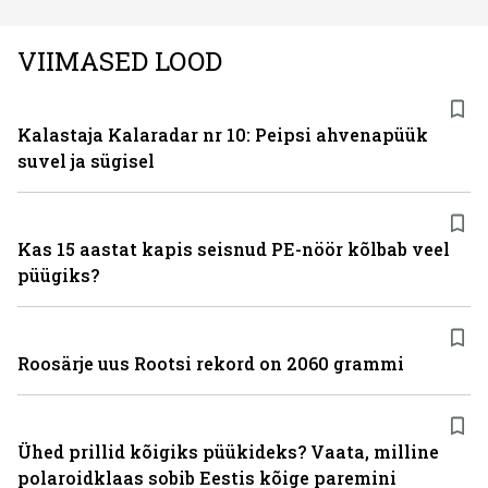
VIIMASED LOOD
Kalastaja Kalaradar nr 10: Peipsi ahvenapüük
suvel ja sügisel
Kas 15 aastat kapis seisnud PE-nöör kõlbab veel
püügiks?
Roosärje uus Rootsi rekord on 2060 grammi
Ühed prillid kõigiks püükideks? Vaata, milline
polaroidklaas sobib Eestis kõige paremini