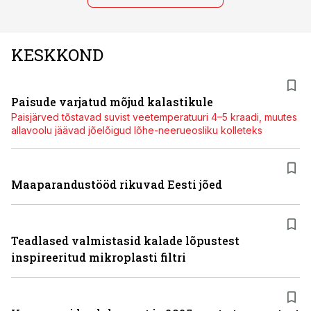
KESKKOND
Paisude varjatud mõjud kalastikule
Paisjärved tõstavad suvist veetemperatuuri 4–5 kraadi, muutes
allavoolu jäävad jõelõigud lõhe-neerueosliku kolleteks
Maaparandustööd rikuvad Eesti jõed
Teadlased valmistasid kalade lõpustest
inspireeritud mikroplasti filtri