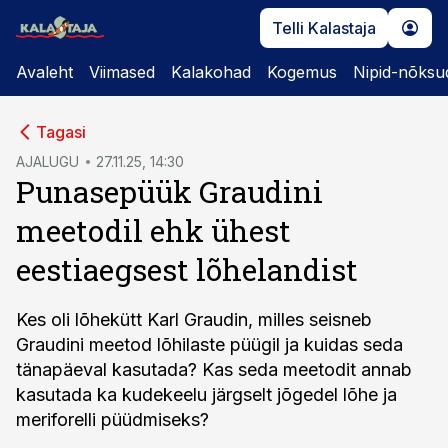
Telli Kalastaja
Avaleht
Viimased
Kalakohad
Kogemus
Nipid-nõksu
cebook
Tagasi
Twitter)
AJALUGU
27.11.25, 14:30
Punasepüük Graudini
kedIn
meetodil ehk ühest
ail
eestiaegsest lõhelandist
k
Kes oli lõhekütt Karl Graudin, milles seisneb
Graudini meetod lõhilaste püügil ja kuidas seda
tänapäeval kasutada? Kas seda meetodit annab
kasutada ka kudekeelu järgselt jõgedel lõhe ja
meriforelli püüdmiseks?