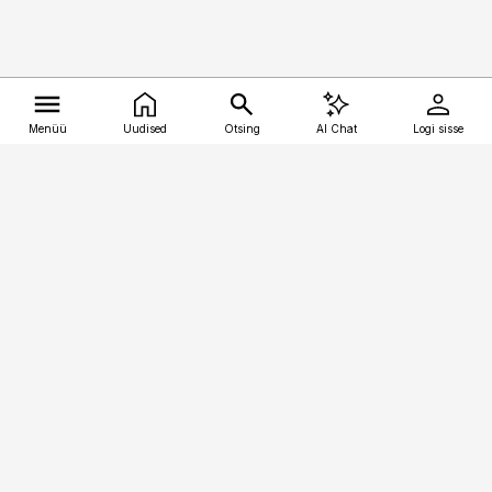
Menüü
Uudised
Otsing
AI Chat
Logi sisse
Vana-Lõuna 39/1, 19094 Tallinn
(+372) 667 0111
kalastaja@aripaev.ee
Telli
Reklaam
Firmast
Sisu kasutamisõigused
Ajakirjaniku
eetikakoodeks