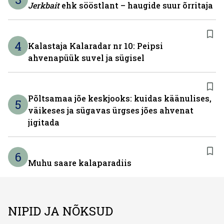
Jerkbait
ehk sööstlant – haugide suur õrritaja
4
Kalastaja Kalaradar nr 10: Peipsi
ahvenapüük suvel ja sügisel
Põltsamaa jõe keskjooks: kuidas käänulises,
5
väikeses ja sügavas ürgses jões ahvenat
jigitada
6
Muhu saare kalaparadiis
NIPID JA NÕKSUD