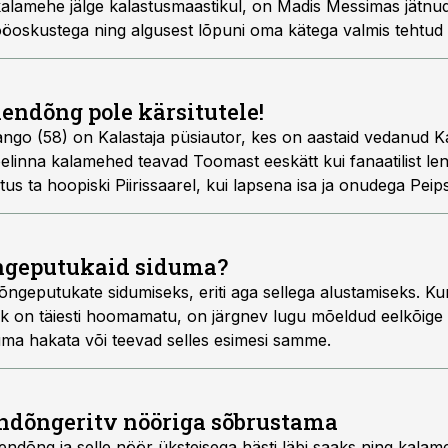
kalamehe jälge kalastusmaastikul, on Madis Messimas jätnud 
öoskustega ning algusest lõpuni oma kätega valmis tehtud
endõng pole kärsitutele!
o (58) on Kalastaja püsiautor, kes on aastaid vedanud Ka
elinna kalamehed teavad Toomast eeskätt kui fanaatilist len
s ta hoopiski Piirissaarel, kui lapsena isa ja onudega Peipsi
ngeputukaid siduma?
õngeputukate sidumiseks, eriti aga sellega alustamiseks. 
k on täiesti hoomamatu, on järgnev lugu mõeldud eelkõige n
uma hakata või teevad selles esimesi samme.
ndõngeritv nööriga sõbrustama
lendõng ja selle nöör üksteisega hästi läbi saaks ning kala