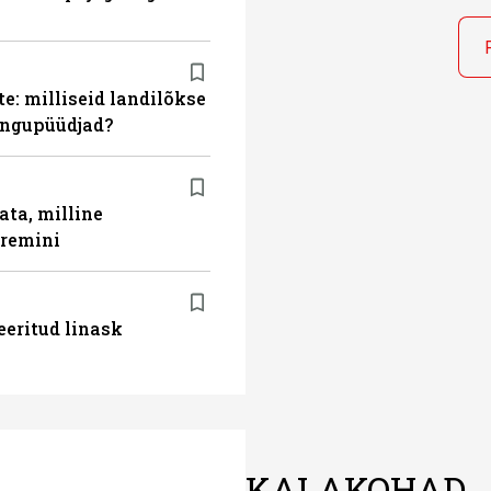
e: milliseid landilõkse
ingupüüdjad?
ata, milline
aremini
eeritud linask
KALAKOHAD