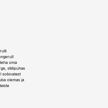
ulli
õngerull
e teha oma
rge, stiilipuhas
l sobivatest
 juba olemas ja
teiste