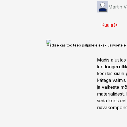
Martin V
Kuula
Madise käsitöö teeb paljudele eksklusiivsetele f
Madis alustas 
lendõngerullik
keerles siiani
kätega valmis m
ja väikeste m
materjalidest.
seda koos eeln
ridvakompone