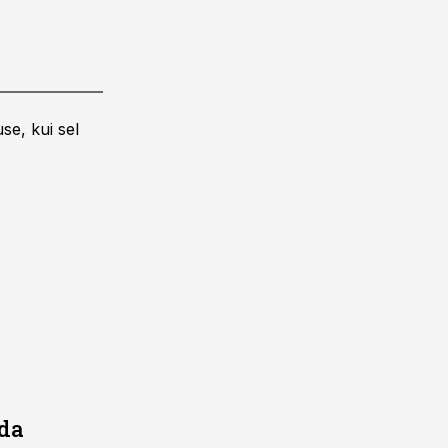
se, kui sel
ada