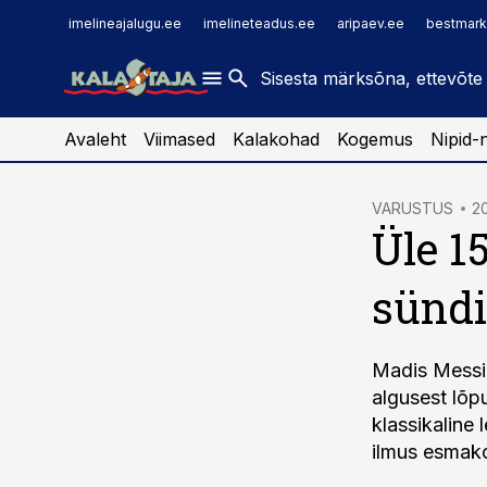
imelineajalugu.ee
raamatupidaja.ee
imelineajalugu.ee
imelineteadus.ee
aripaev.ee
bestmark
imelineteadus.ee
toostusuudised.ee
kaubandus.ee
Avaleht
Viimased
Kalakohad
Kogemus
Nipid-
cebook
VARUSTUS
20
Üle 1
Twitter)
kedIn
sündi
ail
k
Madis Messim
algusest lõp
klassikaline 
ilmus esmako