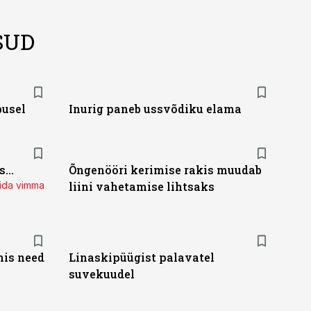
SUD
busel
Inurig paneb ussvõdiku elama
...
Õngenööri kerimise rakis muudab
mida vimma
liini vahetamise lihtsaks
mis need
Linaskipüügist palavatel
suvekuudel