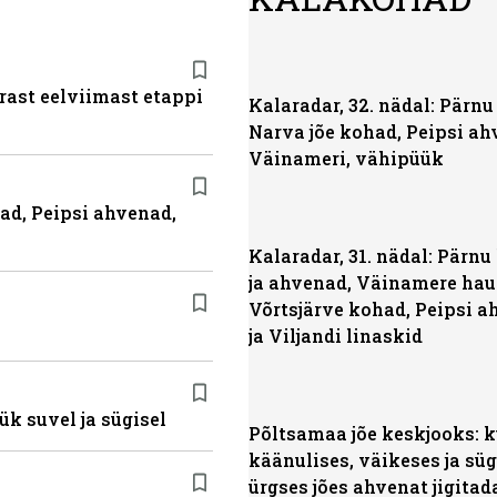
ärast eelviimast etappi
Kalaradar, 32. nädal: Pärnu 
Narva jõe kohad, Peipsi ah
Väinameri, vähipüük
had, Peipsi ahvenad,
Kalaradar, 31. nädal: Pärn
ja ahvenad, Väinamere hau
Võrtsjärve kohad, Peipsi 
ja Viljandi linaskid
ük suvel ja sügisel
Põltsamaa jõe keskjooks: 
käänulises, väikeses ja sü
ürgses jões ahvenat jigitad