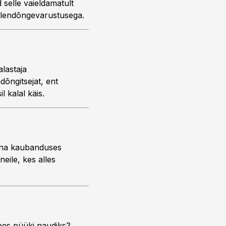
selle vaieldamatult
 lendõngevarustusega.
lastaja
dõngitsejat, ent
l kalal käis.
Kuna kaubanduses
eile, kes alles
mees püüki naudiks?