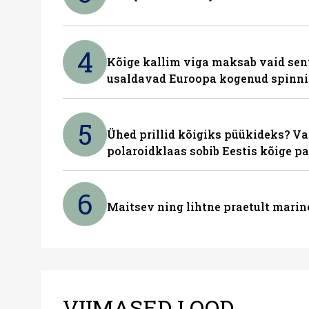
4
Kõige kallim viga maksab vaid sent
usaldavad Euroopa kogenud spinn
5
Ühed prillid kõigiks püükideks? Va
polaroidklaas sobib Eestis kõige p
6
Maitsev ning lihtne praetult marin
VIIMASED LOOD