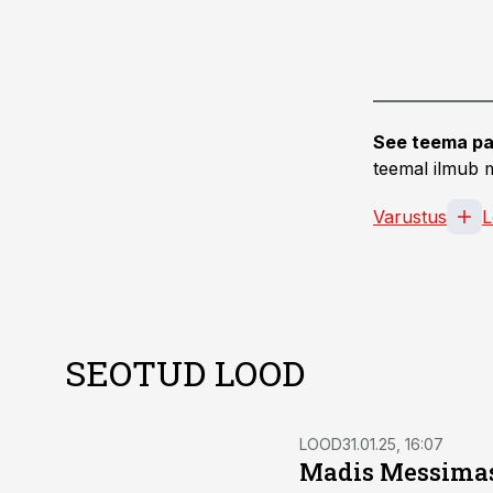
See teema pa
teemal ilmub m
Varustus
L
SEOTUD LOOD
LOOD
31.01.25, 16:07
Madis Messimas: