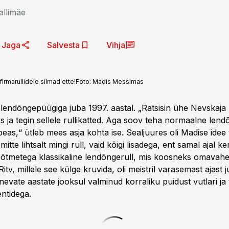
allimäe
Jaga
Salvesta
Vihja
irmarullidele silmad ette!
Foto:
Madis Messimas
lendõngepüügiga juba 1997. aastal. „Ratsisin ühe Nevskaja r
s ja tegin sellele rullikatted. Aga soov teha normaalne lend
 peas,“ ütleb mees asja kohta ise. Sealjuures oli Madise ide
itte lihtsalt mingi rull, vaid kõigi lisadega, ent samal ajal ke
õõtmetega klassikaline lendõngerull, mis koosneks omavahe
 Ritv, millele see külge kruvida, oli meistril varasemast ajast
evate aastate jooksul valminud korraliku puidust vutlari ja 
ntidega.