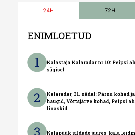
24H
72H
ENIMLOETUD
1
Kalastaja Kalaradar nr 10: Peipsi 
sügisel
2
Kalaradar, 31. nädal: Pärnu kohad 
haugid, Võrtsjärve kohad, Peipsi ah
linaskid
3
Kalapüük sildade juures: kala leid