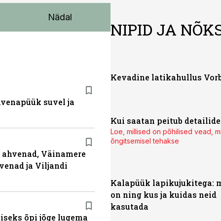
Nädal
NIPID JA NÕK
Kevadine latikahullus Vor
ahvenapüük suvel ja
Kui saatan peitub detailides
Loe, millised on põhilised vead, 
õngitsemisel tehakse
ja ahvenad, Väinamere
venad ja Viljandi
Kalapüük lapikujukitega: 
on ning kus ja kuidas neid
kasutada
miseks õpi jõge lugema