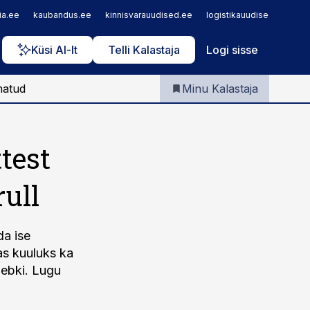
Iseteenindus
ia.ee
kaubandus.ee
kinnisvarauudised.ee
logistikauudised.ee
m
Telli Kalastaja
Küsi AI-lt
Telli Kalastaja
Logi sisse
matud
Minu Kalastaja
test
ull
da ise
as kuuluks ka
ulebki. Lugu