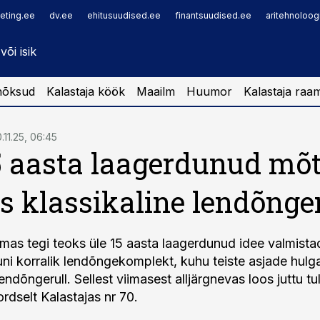
eting.ee
dv.ee
ehitusuudised.ee
finantsuudised.ee
aritehnoloog
nõksud
Kalastaja köök
Maailm
Huumor
Kalastaja raa
.11.25, 06:45
5 aasta laagerdunud mõt
s klassikaline lendõnger
as tegi teoks üle 15 aasta laagerdunud idee valmista
uni korralik lendõngekomplekt, kuhu teiste asjade hulg
lendõngerull. Sellest viimasest alljärgnevas loos juttu t
rdselt Kalastajas nr 70.