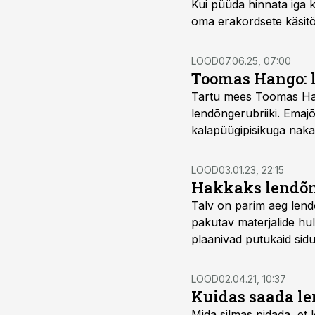
Kui püüda hinnata iga 
oma erakordsete käsitö
LOOD
07.06.25, 07:00
Toomas Hango: l
Tartu mees Toomas Hang
lendõngerubriiki. Emajõ
kalapüügipisikuga nakatu
LOOD
03.01.23, 22:15
Hakkaks lendõ
Talv on parim aeg lend
pakutav materjalide hul
plaanivad putukaid sid
LOOD
02.04.21, 10:37
Kuidas saada le
Mida silmas pidada, et 