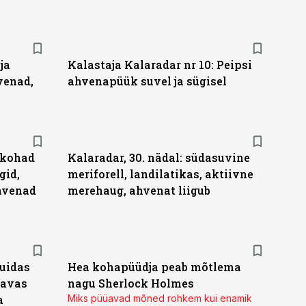
ja
Kalastaja Kalaradar nr 10: Peipsi
venad,
ahvenapüük suvel ja sügisel
u kohad
Kalaradar, 30. nädal: südasuvine
gid,
meriforell, landilatikas, aktiivne
ahvenad
merehaug, ahvenat liigub
kuidas
Hea kohapüüdja peab mõtlema
gavas
nagu Sherlock Holmes
a
Miks püüavad mõned rohkem kui enamik