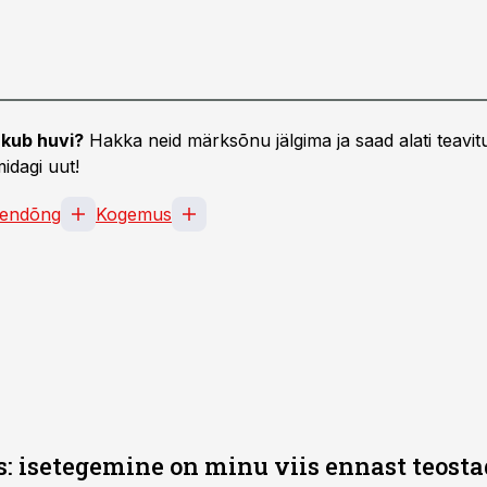
kub huvi?
Hakka neid märksõnu jälgima ja saad alati teavitu
idagi uut!
endõng
Kogemus
 isetegemine on minu viis ennast teost