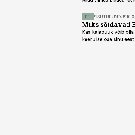
ST
SISUTURUNDUS
19.0
Miks sõidavad 
Kas kalapüük võib olla 
keerulise osa sinu eest