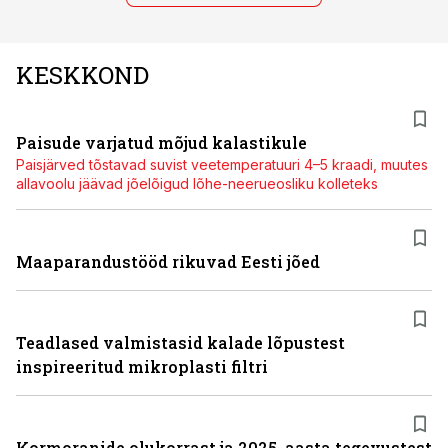
KESKKOND
Paisude varjatud mõjud kalastikule
Paisjärved tõstavad suvist veetemperatuuri 4–5 kraadi, muutes
allavoolu jäävad jõelõigud lõhe-neerueosliku kolleteks
Maaparandustööd rikuvad Eesti jõed
Teadlased valmistasid kalade lõpustest
inspireeritud mikroplasti filtri
Kormoranide olukorrast ja 2025. aasta tegevustest