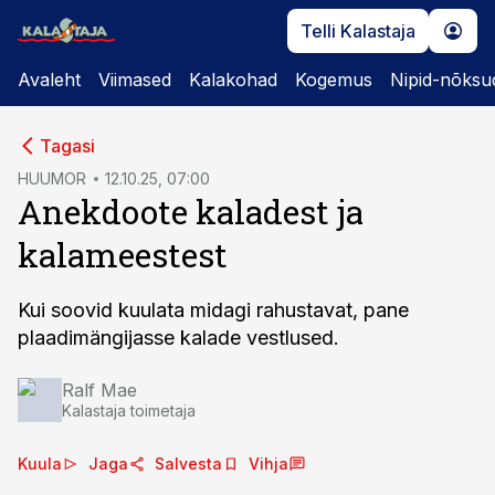
Telli Kalastaja
Avaleht
Viimased
Kalakohad
Kogemus
Nipid-nõksu
cebook
cebook
Tagasi
Twitter)
Twitter)
HUUMOR
12.10.25, 07:00
Anekdoote kaladest ja
kedIn
kedIn
kalameestest
ail
ail
k
k
Kui soovid kuulata midagi rahustavat, pane
plaadimängijasse kalade vestlused.
Ralf Mae
Kalastaja toimetaja
Kuula
Jaga
Salvesta
Vihja