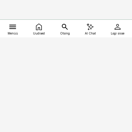
Menüü
Uudised
Otsing
AI Chat
Logi sisse
Vana-Lõuna 39/1, 19094 Tallinn
(+372) 667 0111
kalastaja@aripaev.ee
Telli
Reklaam
Firmast
Sisu kasutamisõigused
Ajakirjaniku
eetikakoodeks
Üldtingimused
Privaatsustingimused