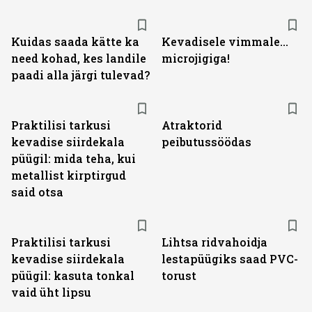
Kuidas saada kätte ka
Kevadisele vimmale...
need kohad, kes landile
microjigiga!
paadi alla järgi tulevad?
Praktilisi tarkusi
Atraktorid
kevadise siirdekala
peibutussöödas
püügil: mida teha, kui
metallist kirptirgud
said otsa
Praktilisi tarkusi
Lihtsa ridvahoidja
kevadise siirdekala
lestapüügiks saad PVC-
püügil: kasuta tonkal
torust
vaid üht lipsu