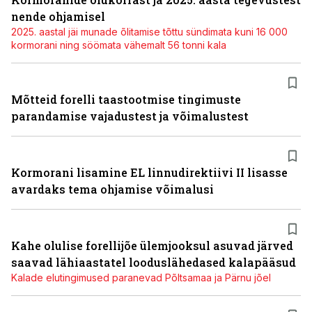
nende ohjamisel
2025. aastal jäi munade õlitamise tõttu sündimata kuni 16 000
kormorani ning söömata vähemalt 56 tonni kala
Mõtteid forelli taastootmise tingimuste
parandamise vajadustest ja võimalustest
Kormorani lisamine EL linnudirektiivi II lisasse
avardaks tema ohjamise võimalusi
Kahe olulise forellijõe ülemjooksul asuvad järved
saavad lähiaastatel looduslähedased kalapääsud
Kalade elutingimused paranevad Põltsamaa ja Pärnu jõel