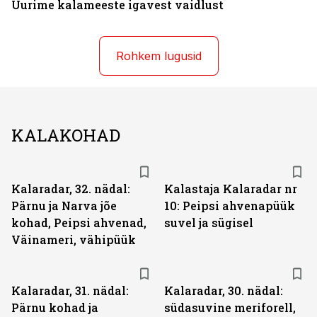
Uurime kalameeste igavest vaidlust
Rohkem lugusid
KALAKOHAD
Kalaradar, 32. nädal:
Kalastaja Kalaradar nr
Pärnu ja Narva jõe
10: Peipsi ahvenapüük
kohad, Peipsi ahvenad,
suvel ja sügisel
Väinameri, vähipüük
Kalaradar, 31. nädal:
Kalaradar, 30. nädal:
Pärnu kohad ja
südasuvine meriforell,