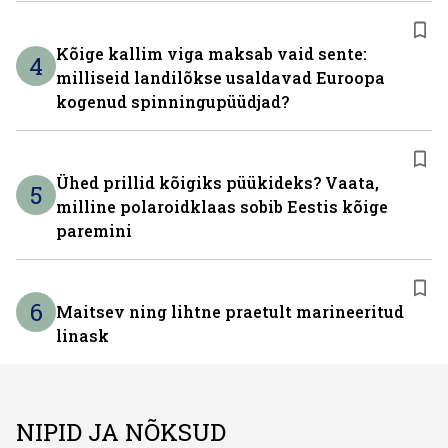
Kõige kallim viga maksab vaid sente:
4
milliseid landilõkse usaldavad Euroopa
kogenud spinningupüüdjad?
Ühed prillid kõigiks püükideks? Vaata,
5
milline polaroidklaas sobib Eestis kõige
paremini
6
Maitsev ning lihtne praetult marineeritud
linask
NIPID JA NÕKSUD