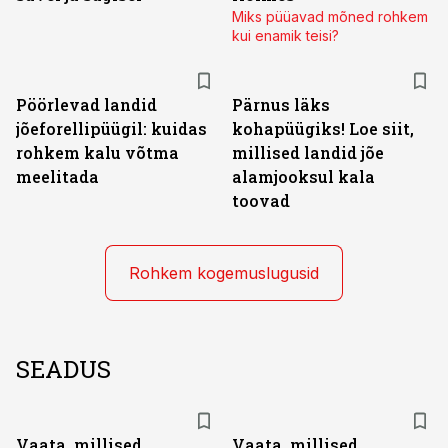
Miks püüavad mõned rohkem
kui enamik teisi?
Pöörlevad landid
Pärnus läks
jõeforellipüügil: kuidas
kohapüügiks! Loe siit,
rohkem kalu võtma
millised landid jõe
meelitada
alamjooksul kala
toovad
Rohkem kogemuslugusid
SEADUS
Vaata, millised
Vaata, millised