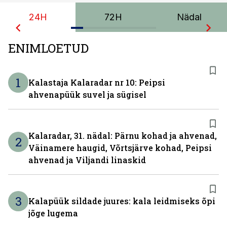
24H
72H
Nädal
ENIMLOETUD
1
Kalastaja Kalaradar nr 10: Peipsi
ahvenapüük suvel ja sügisel
Kalaradar, 31. nädal: Pärnu kohad ja ahvenad,
2
Väinamere haugid, Võrtsjärve kohad, Peipsi
ahvenad ja Viljandi linaskid
3
Kalapüük sildade juures: kala leidmiseks õpi
jõge lugema