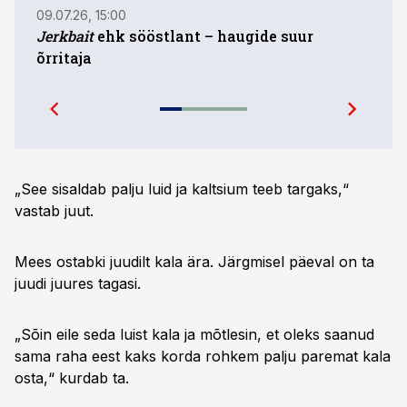
09.07.26, 15:00
03.08
Jerkbait
ehk sööstlant – haugide suur
Kala
õrritaja
ahve
„See sisaldab palju luid ja kaltsium teeb targaks,“
vastab juut.
Mees ostabki juudilt kala ära. Järgmisel päeval on ta
juudi juures tagasi.
„Sõin eile seda luist kala ja mõtlesin, et oleks saanud
sama raha eest kaks korda rohkem palju paremat kala
osta,“ kurdab ta.