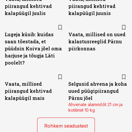
piirangud kehtivad
piirangud kehtivad
kalapüügil juulis
kalapüügil juunis
Lugeja küsib: kuidas
Vaata, millised on uued
saan tõestada, et
kalastusreeglid Pärnu
püüdsin Koiva jõel oma
piirkonnas
harjuse ja tõugja Läti
poolelt?
Vaata, millised
Selgusid ahvena ja koha
piirangud kehtivad
uued püügipiirangud
kalapüügil mais
Pärnu jõel
Ahvenale alammõõt 21 cm ja
kotilimiit 10 kg
Rohkem seadustest