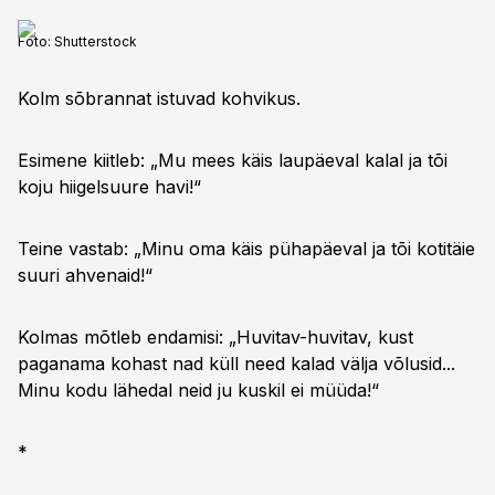
Foto:
Shutterstock
Kolm sõbrannat istuvad kohvikus.
Esimene kiitleb: „Mu mees käis laupäeval kalal ja tõi
koju hiigelsuure havi!“
Teine vastab: „Minu oma käis pühapäeval ja tõi kotitäie
suuri ahvenaid!“
Kolmas mõtleb endamisi: „Huvitav-huvitav, kust
paganama kohast nad küll need kalad välja võlusid...
Minu kodu lähedal neid ju kuskil ei müüda!“
*