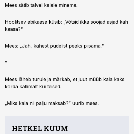
Mees sätib talvel kalale minema.
Hoolitsev abikaasa küsib: „Võtsid ikka soojad asjad kah
kaasa?“
Mees: „Jah, kahest pudelist peaks piisama.“
*
Mees läheb turule ja märkab, et juut müüb kala kaks
korda kallimalt kui teised.
„Miks kala nii palju maksab?“ uurib mees.
HETKEL KUUM