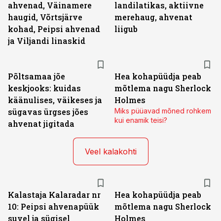
ahvenad, Väinamere
landilatikas, aktiivne
haugid, Võrtsjärve
merehaug, ahvenat
kohad, Peipsi ahvenad
liigub
ja Viljandi linaskid
Põltsamaa jõe
Hea kohapüüdja peab
keskjooks: kuidas
mõtlema nagu Sherlock
käänulises, väikeses ja
Holmes
sügavas ürgses jões
Miks püüavad mõned rohkem
kui enamik teisi?
ahvenat jigitada
Veel kalakohti
Kalastaja Kalaradar nr
Hea kohapüüdja peab
10: Peipsi ahvenapüük
mõtlema nagu Sherlock
suvel ja sügisel
Holmes