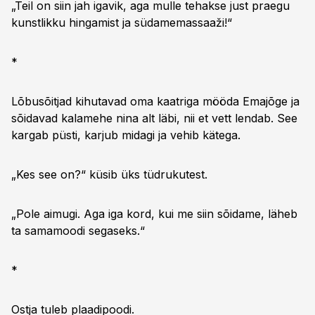
„Teil on siin jah igavik, aga mulle tehakse just praegu
kunstlikku hingamist ja südamemassaaži!“
*
Lõbusõitjad kihutavad oma kaatriga mööda Emajõge ja
sõidavad kalamehe nina alt läbi, nii et vett lendab. See
kargab püsti, karjub midagi ja vehib kätega.
„Kes see on?“ küsib üks tüdrukutest.
„Pole aimugi. Aga iga kord, kui me siin sõidame, läheb
ta samamoodi segaseks.“
*
Ostja tuleb plaadipoodi.