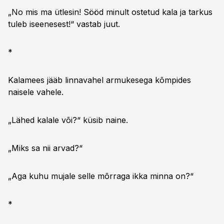
„No mis ma ütlesin! Sööd minult ostetud kala ja tarkus
tuleb iseenesest!“ vastab juut.
*
Kalamees jääb linnavahel armukesega kõmpides
naisele vahele.
„Lähed kalale või?“ küsib naine.
„Miks sa nii arvad?“
„Aga kuhu mujale selle mõrraga ikka minna on?“
*