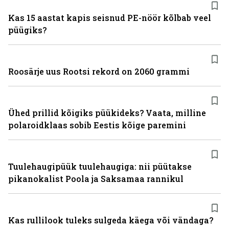
Kas 15 aastat kapis seisnud PE-nöör kõlbab veel
püügiks?
Roosärje uus Rootsi rekord on 2060 grammi
Ühed prillid kõigiks püükideks? Vaata, milline
polaroidklaas sobib Eestis kõige paremini
Tuulehaugipüük tuulehaugiga: nii püütakse
pikanokalist Poola ja Saksamaa rannikul
Kas rullilook tuleks sulgeda käega või vändaga?