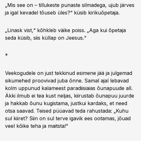
„Mis see on – tillukeste punaste silmadega, ujub järves
ja igal kevadel tõuseb üles?“ küsib kirikuõpetaja.
„Linask vist,“ kõhkleb väike poiss. „Aga kui õpetaja
seda küsib, siis küllap on Jeesus.“
*
Veekogudele on just tekkinud esimene jää ja julgemad
sikumehed proovivad juba õnne. Samal ajal lebavad
kolm uppunud kalameest paradiisiaias õunapuude all.
Äkki ilmub ei tea kust neljas, kiirustab õunapuu juurde
ja hakkab õunu kugistama, justkui kardaks, et need
otsa saavad. Teised püüavad teda rahustada: „Kuhu
sul kiiret? Siin on sul terve igavik ees ootamas, jõuad
veel kõike teha ja maitsta!“