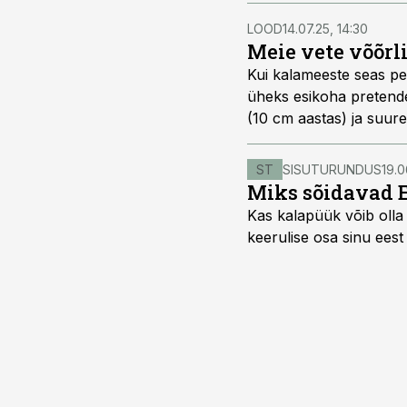
LOOD
14.07.25, 14:30
Meie vete võõrl
Kui kalameeste seas pe
üheks esikoha pretend
(10 cm aastas) ja suure
kalaliike, kuna on puhta
ST
SISUTURUNDUS
19.0
Miks sõidavad 
Kas kalapüük võib olla 
keerulise osa sinu eest