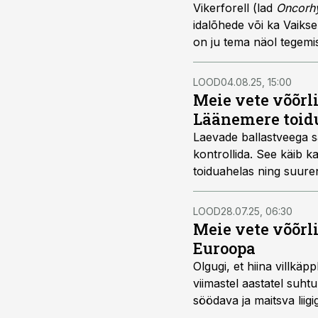
Vikerforell (lad
Oncorh
idalõhede või ka Vaikse
on ju tema näol tegemist
LOOD
04.08.25, 15:00
Meie vete võõrl
Läänemere toid
Laevade ballastveega sa
kontrollida. See käib 
toiduahelas ning suuren
LOOD
28.07.25, 06:30
Meie vete võõrl
Euroopa
Olgugi, et hiina villkäp
viimastel aastatel suht
söödava ja maitsva liig
keema pannud.