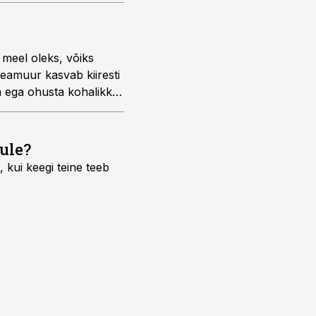
 meel oleks, võiks
geamuur kasvab kiiresti
ga ega ohusta kohalikke
ule?
 kui keegi teine teeb