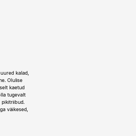
suured kalad,
me. Olulise
selt kaetud
la tugevalt
ikitriibud.
ga väikesed,