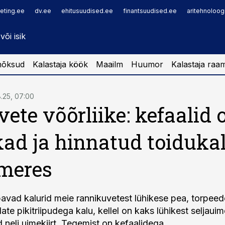
eting.ee
dv.ee
ehitusuudised.ee
finantsuudised.ee
aritehnoloog
nõksud
Kalastaja köök
Maailm
Huumor
Kalastaja raa
8.25, 07:00
vete võõrliike: kefaalid 
ad ja hinnatud toiduka
meres
bavad kalurid meie rannikuvetest lühikese pea, torpeed
ate pikitriipudega kalu, kellel on kaks lühikest seljauime
 neli uimekiirt. Tegemist on kefaalidega.