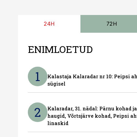
24H
72H
ENIMLOETUD
1
Kalastaja Kalaradar nr 10: Peipsi 
sügisel
2
Kalaradar, 31. nädal: Pärnu kohad 
haugid, Võrtsjärve kohad, Peipsi ah
linaskid