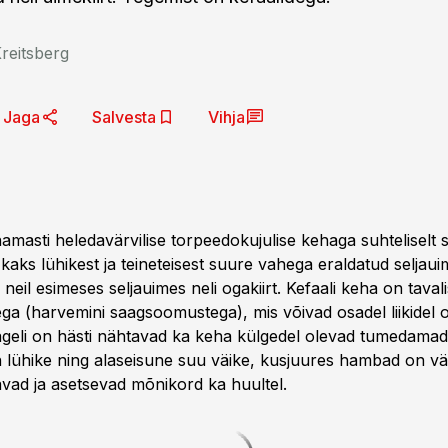
reitsberg
Jaga
Salvesta
Vihja
amasti heledavärvilise torpeedokujulise kehaga suhteliselt 
n kaks lühikest ja teineteisest suure vahega eraldatud seljaui
eil esimeses seljauimes neli ogakiirt. Kefaali keha on tavali
a (harvemini saagsoomustega), mis võivad osadel liikidel ol
ageli on hästi nähtavad ka keha külgedel olevad tumedamad p
n lühike ning alaseisune suu väike, kusjuures hambad on vä
ad ja asetsevad mõnikord ka huultel.