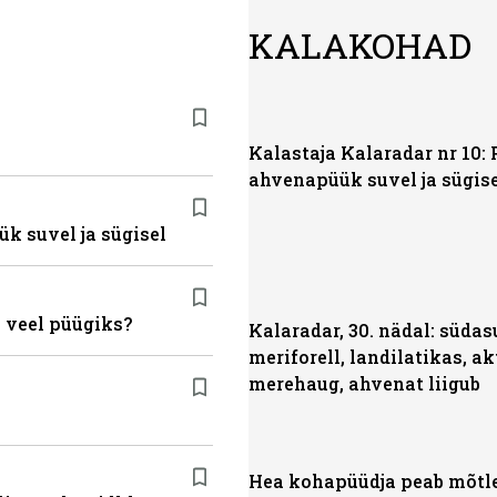
KALAKOHAD
Kalastaja Kalaradar nr 10: 
ahvenapüük suvel ja sügis
ük suvel ja sügisel
 veel püügiks?
Kalaradar, 30. nädal: süda
meriforell, landilatikas, ak
merehaug, ahvenat liigub
Hea kohapüüdja peab mõt