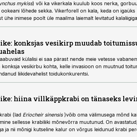
ynchus mykiss
) või ka vikerkala kuulub koos nerka, gorbuu
 ookeani lõhede sekka. Vikerforell on kala, keda on igaüks 
 ühe inimese poolt üle maailma laiemalt levitatud kalaliigiga
iike: konksjas vesikirp muudab toitumiss
uahelas
abuvaid külalisi ei saa pärast nende meie vetesse vabanemi
ka konksja vesikirbu kohta, kelle invasioon on muutnud toi
danud liikidevahelist toidukonkurentsi.
iike: hiina villkäppkrabi on tänaseks lev
pkrabi (lad
Eriocheir sinensis
)võib oma välimusega mõnd kal
umine sellesse krabiliiki mõnevõrra muutunud. On avastatud,
iga ja nii mõnigi kutseline kalur on võrgus leidunud krabi pe