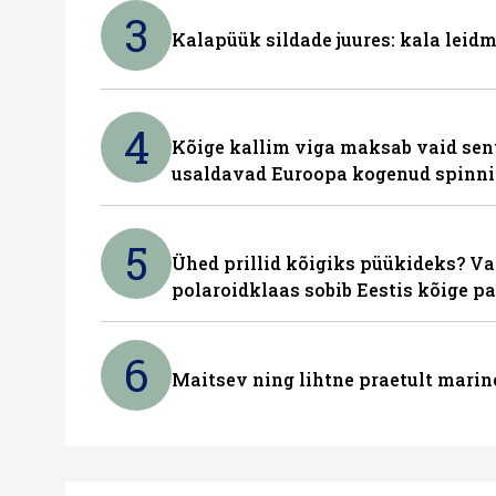
3
Kalapüük sildade juures: kala leid
4
Kõige kallim viga maksab vaid sent
usaldavad Euroopa kogenud spinn
5
Ühed prillid kõigiks püükideks? Va
polaroidklaas sobib Eestis kõige p
6
Maitsev ning lihtne praetult marin