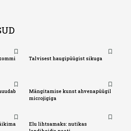
SUD
akommi
Talvisest haugipüügist sikuga
 muudab
Mängitamise kunst ahvenapüügil
microjigiga
läikima
Elu lihtsamaks: nutikas
landihoidja paati