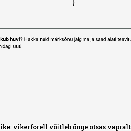
kub huvi?
Hakka neid märksõnu jälgima ja saad alati teavitu
idagi uut!
ike: vikerforell võitleb õnge otsas vapralt