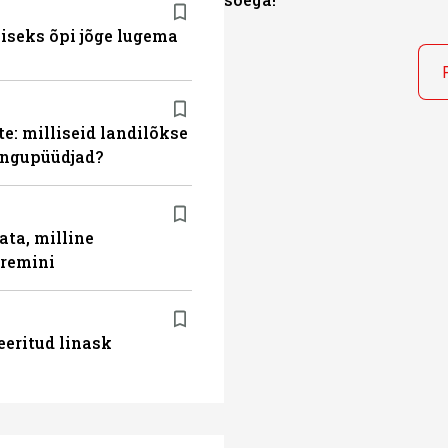
miseks õpi jõge lugema
e: milliseid landilõkse
ingupüüdjad?
ata, milline
aremini
eeritud linask