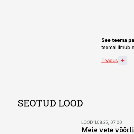
See teema pa
teemal ilmub m
Teadus
SEOTUD LOOD
LOOD
11.08.25, 07:00
Meie vete võõrli