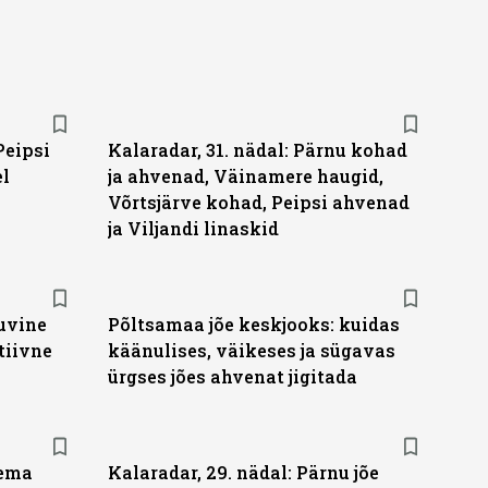
Peipsi
Kalaradar, 31. nädal: Pärnu kohad
el
ja ahvenad, Väinamere haugid,
Võrtsjärve kohad, Peipsi ahvenad
ja Viljandi linaskid
suvine
Põltsamaa jõe keskjooks: kuidas
tiivne
käänulises, väikeses ja sügavas
ürgses jões ahvenat jigitada
lema
Kalaradar, 29. nädal: Pärnu jõe