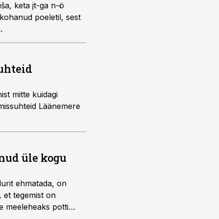
ša, keta jt-ga n-ö
kohanud poeletil, sest
.
uhteid
st mitte kuidagi
tumissuhteid Läänemere
inud üle kogu
urit ehmatada, on
 et tegemist on
re meeleheaks potti