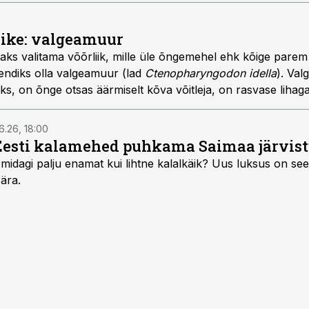
iike: valgeamuur
aks valitama võõrliik, mille üle õngemehel ehk kõige parem
endiks olla valgeamuur (lad
Ctenopharyngodon idella
). Val
ks, on õnge otsas äärmiselt kõva võitleja, on rasvase liha
lt taimtoiduline.
6.26, 18:00
Eesti kalamehed puhkama Saimaa järvist
midagi palju enamat kui lihtne kalalkäik? Uus luksus on see,
 ära.