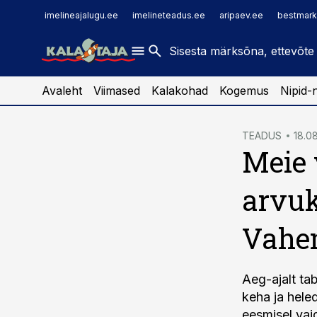
imelineajalugu.ee
raamatupidaja.ee
imelineajalugu.ee
imelineteadus.ee
aripaev.ee
bestmark
imelineteadus.ee
toostusuudised.ee
kaubandus.ee
Avaleht
Viimased
Kalakohad
Kogemus
Nipid-
cebook
TEADUS
18.0
Meie 
Twitter)
kedIn
arvuk
ail
Vahe
k
Aeg-ajalt ta
keha ja heled
eesmisel vaid