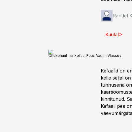
Randel K
Kuula
Õhukehuul-hallkefaal.
Foto:
Vadim Vlassov
Kefaalid on en
kelle seljal o
tunnusena on n
kaarsoomusteg
kinnitunud. S
Kefaali pea o
vaevumärgatav